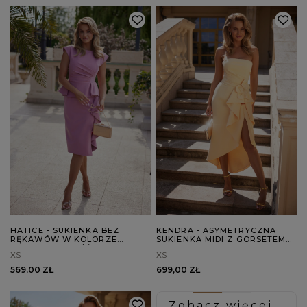
HATICE - SUKIENKA BEZ
KENDRA - ASYMETRYCZNA
RĘKAWÓW W KOLORZE
SUKIENKA MIDI Z GORSETEM
PUDROWEGO RÓŻU
NA FISZBINACH, ODPINANYMI
XS
XS
RAMIĄCZKAMI I
DEKORACYJNYM ŻABOTEM
569,00 ZŁ
699,00 ZŁ
Zobacz więcej...