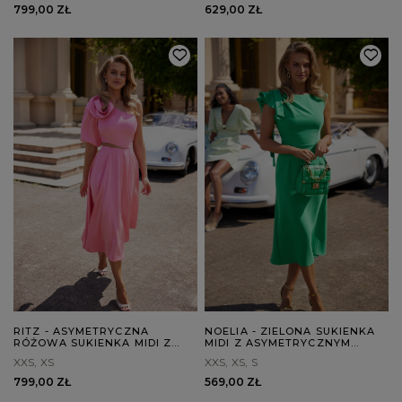
799,00 ZŁ
629,00 ZŁ
RITZ - ASYMETRYCZNA
NOELIA - ZIELONA SUKIENKA
RÓŻOWA SUKIENKA MIDI Z
MIDI Z ASYMETRYCZNYM
ODPINANYM KWIATEM
KROJEM, OZDOBNYM
XXS
XS
XXS
XS
S
RĘKAWEM I SZARFĄ
799,00 ZŁ
569,00 ZŁ