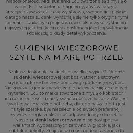
niedoskonałości.
Midi sukienki
Lou tworzone są z myślą o
wszystkich kobietach. Pragniemy, abyś w naszych
kreacjach zawsze czuła się wyjątkowo, swobodnie i pięknie,
dlatego nasze sukienki wyróżniają się nie tylko oryginalnymi
fasonami i unikalnym projektem, ale także wykorzystaniem
najwyższej jakości tkanin oraz doskonałą jakością wykonania
i dbałością o każdy detal wykończenia.
SUKIENKI WIECZOROWE
SZYTE NA MIARĘ POTRZEB
Szukasz doskonałej sukienki na wielkie wyjście? Długość
sukienki wieczorowej
jest bez wątpienia istotnym
kryterium, które bierzesz pod uwagę podczas jej wyboru.
Nie znaczy to jednak wcale, że nie należy pamiętać o innych
kryteriach. Lou to marka stworzona z myślą o kobietach i
ich różnorodności - mamy świadomość, że każda z Was jest
wyjątkowa i ma różne potrzeby, dlatego nasza oferta jest
na tyle szeroka, byś niezależnie od swoich preferencji i
sylwetki mogła znaleźć coś odpowiedniego dla siebie.
Nasze
sukienki wieczorowe midi
są dostępne w
wariantach wyposażonych zarówno w głębokie, jak i
subtelne dekolty. Znajdziesz u nas modele sukienek dla