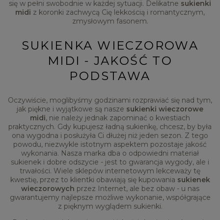
się w pełni swobodnie w każdej sytuacji. Delikatne
sukienki
midi
z koronki zachwycą Cię lekkością i romantycznym,
zmysłowym fasonem.
SUKIENKA WIECZOROWA
MIDI - JAKOŚĆ TO
PODSTAWA
Oczywiście, moglibyśmy godzinami rozprawiać się nad tym,
jak piękne i wyjątkowe są nasze
sukienki wieczorowe
midi
, nie należy jednak zapominać o kwestiach
praktycznych. Gdy kupujesz ładną sukienkę, chcesz, by była
ona wygodna i posłużyła Ci dłużej niż jeden sezon. Z tego
powodu, niezwykle istotnym aspektem pozostaje jakość
wykonania. Nasza marka dba o odpowiedni materiał
sukienek i dobre odszycie - jest to gwarancja wygody, ale i
trwałości. Wiele sklepów internetowym lekceważy tę
kwestię, przez to klientki obawiają się kupowania
sukienek
wieczorowych
przez Internet, ale bez obaw - u nas
gwarantujemy najlepsze możliwe wykonanie, współgrające
z pięknym wyglądem sukienki.