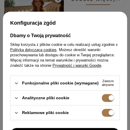
Konfiguracja zgód
Dbamy o Twoją prywatność
Sklep korzysta z plików cookie w celu realizacji usług zgodnie z
Polityką dotyczącą cookies
. Możesz określić warunki
przechowywania lub dostępu do cookie w Twojej przeglądarce.
Więcej informacji na temat warunków i prywatności można
znaleźć także na stronie
Prywatność i warunki Google
.
Zawsze
Funkcjonalne pliki cookie (wymagane)
aktywne
KOMPLET AURELIA - GORSET +
SPÓDNICA
Analityczne pliki cookie
XXS
XS
XL
699,00 ZŁ
Reklamowe pliki cookie
STRONA 1 Z 3
POPRZEDNIA
1
2
3
NASTĘPNA