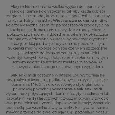
Eleganckie sukienki na wielkie wyjścia dostępne są w
szerokiej gamie kolorystycznej, tak aby każda kobieta
mogła znaleźć model, który najlepiej podkreśli jej naturalny
urok i unikalny charakter.
Wieczorowe sukienki midi
w
kolorze klasycznej czerni to ponadczasowa propozycja na
każdą okazję, która nigdy nie wyjdzie z mody. Możesz
połączyć ją z modnymi dodatkami, takimi jak błyszcząca
torebka czy efektowna biżuteria, by stworzyć oryginalne
kreacje, oddające Twoje indywidualne poczucie stylu.
Sukienki midi
w kolorze ognistej czerwieni szczególnie
sprawdzą się podczas romantycznych randek i
walentynkowych kolacji. Połączone z czółenkami w tym
samym kolorze i subtelnym makijażem sprawią, że
zachwycisz ukochanego niezrównanym wyglądem.
Sukienki midi
dostępne w sklepie Lou wyróżniają się
oryginalnymi fasonami, podkreślonymi najwyższej jakości
tkaninami. Miłośniczki luksusowego stylu glamour z
pewnością pokochają
wieczorowe sukienki midi
wykonane z połyskujących tkanin, obszytych cekinami lub
brokatem. Fanki klasycznych rozwiązań powinny zwrócić
uwagę na minimalistyczne, dopasowane kreacje, wspaniale
podkreślające wszelkie atuty sylwetki. Elastyczna tkanina
miękko przylega do ciała, otulając Cię i pozwalając poczuć