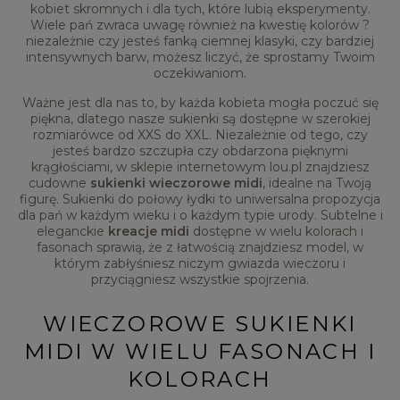
kobiet skromnych i dla tych, które lubią eksperymenty.
Wiele pań zwraca uwagę również na kwestię kolorów ?
niezależnie czy jesteś fanką ciemnej klasyki, czy bardziej
intensywnych barw, możesz liczyć, że sprostamy Twoim
oczekiwaniom.
Ważne jest dla nas to, by każda kobieta mogła poczuć się
piękna, dlatego nasze sukienki są dostępne w szerokiej
rozmiarówce od XXS do XXL. Niezależnie od tego, czy
jesteś bardzo szczupła czy obdarzona pięknymi
krągłościami, w sklepie internetowym lou.pl znajdziesz
cudowne
sukienki wieczorowe midi
, idealne na Twoją
figurę. Sukienki do połowy łydki to uniwersalna propozycja
dla pań w każdym wieku i o każdym typie urody. Subtelne i
eleganckie
kreacje midi
dostępne w wielu kolorach i
fasonach sprawią, że z łatwością znajdziesz model, w
którym zabłyśniesz niczym gwiazda wieczoru i
przyciągniesz wszystkie spojrzenia.
WIECZOROWE SUKIENKI
MIDI W WIELU FASONACH I
KOLORACH