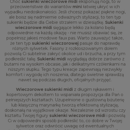
Choć
sukienki wieczorowe midi
eksponują nogi, to w
przeciwieństwie do wariantów
mini
łatwiej ukryć w ich
wypadku niedoskonałości. Jeśli chcesz pokazać piękne nogi,
ale boisz się nadmiernie odważnych stylizacji, to ten typ
sukienki będzie dla Ciebie strzałem w dziesiątkę.
Sukienki
wieczorowe midi
sięgające lekko za kolano będą
odpowiednie na każdą okazję - nie musisz obawiać się, że
popełnisz jakieś modowe faux pas. Warto zauważyć także,
że ten typ
sukienki wieczorowej
pasuje do naprawdę
różnych sylwetek. Fasony z rozkloszowanym dołem
pozwolą Ci subtelnie zakryć okolice ud i brzucha, a przy tym
podkreślić talię.
Sukienki midi
wyglądają dobrze zarówno z
butami na wysokim obcasie, jak i delikatnymi czółenkami na
niższym słupku. Tego typu kreacje zapewniają niezwykły
komfort i wygodę ich noszenia, dlatego świetnie sprawdzą
nawet się podczas długich, oficjalnych przyjęć.
Wieczorowe sukienki midi
z długim rękawem i
kopertowym dekoltem to wspaniała propozycja dla Pań o
pełniejszych kształtach. Uzupełnione o gustowną biżuterię
lub klasyczną marynarkę tworzą efektowną stylizację,
doskonałą na wyjątkowe okazje. Niezależnie od wzrostu czy
kształtu Twojej figury
sukienki wieczorowe midi
i pozwolą
Ci w odpowiedni sposób podkreślić to, co dobre w Twojej
sylwetce oraz odwrócić uwagę od ewentualnych