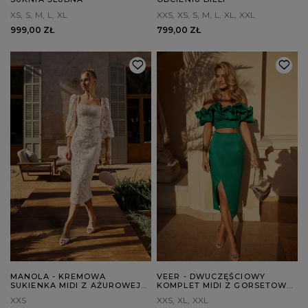
XS
S
M
L
XL
XXS
XS
S
M
L
XL
XXL
999,00 ZŁ
799,00 ZŁ
MANOLA - KREMOWA
VEER - DWUCZĘŚCIOWY
SUKIENKA MIDI Z AŻUROWEJ
KOMPLET MIDI Z GORSETOWĄ
BAWEŁNY
GÓRĄ I KOPERTOWĄ
XXS
XXS
XL
XXL
SPÓDNICĄ