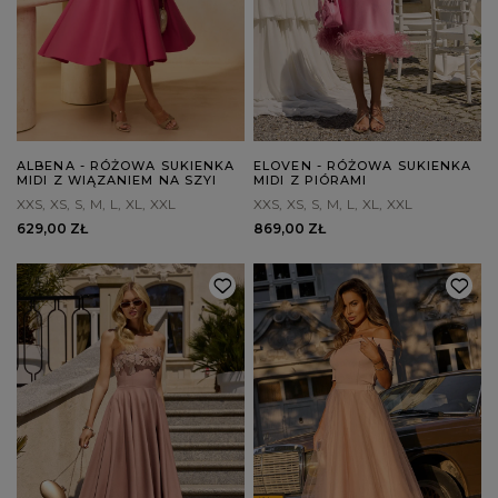
ALBENA - RÓŻOWA SUKIENKA
ELOVEN - RÓŻOWA SUKIENKA
MIDI Z WIĄZANIEM NA SZYI
MIDI Z PIÓRAMI
XXS
XS
S
M
L
XL
XXL
XXS
XS
S
M
L
XL
XXL
629,00 ZŁ
869,00 ZŁ