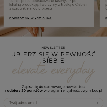
tkanin, przez dopracowane fasony, aż po
e
lokalną produkcję. Tworzymy z troską o Ciebie i
j
z szacunkiem do procesu.
C
DOWIEDZ SIĘ WIĘCEJ O NAS
NEWSLETTER
UBIERZ SIĘ W PEWNOŚĆ
SIEBIE
Zapisz się do darmowego newslettera
i
odbierz 50 punktów
w programie lojalnościowym Lou.pl
Twój adres email