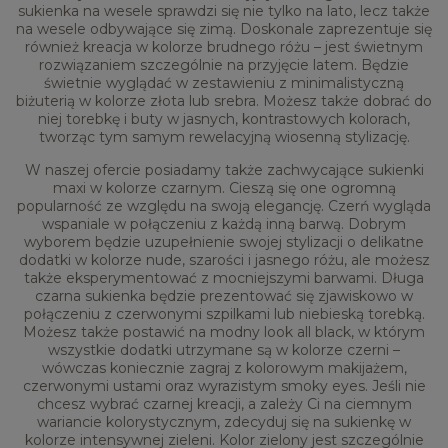
sukienka na wesele sprawdzi się nie tylko na lato, lecz także
na wesele odbywające się zimą. Doskonale zaprezentuje się
również kreacja w kolorze brudnego różu – jest świetnym
rozwiązaniem szczególnie na przyjęcie latem. Będzie
świetnie wyglądać w zestawieniu z minimalistyczną
biżuterią w kolorze złota lub srebra. Możesz także dobrać do
niej torebkę i buty w jasnych, kontrastowych kolorach,
tworząc tym samym rewelacyjną wiosenną stylizację.
W naszej ofercie posiadamy także zachwycające sukienki
maxi w kolorze czarnym. Cieszą się one ogromną
popularność ze względu na swoją elegancję. Czerń wygląda
wspaniale w połączeniu z każdą inną barwą. Dobrym
wyborem będzie uzupełnienie swojej stylizacji o delikatne
dodatki w kolorze nude, szarości i jasnego różu, ale możesz
także eksperymentować z mocniejszymi barwami. Długa
czarna sukienka będzie prezentować się zjawiskowo w
połączeniu z czerwonymi szpilkami lub niebieską torebką.
Możesz także postawić na modny look all black, w którym
wszystkie dodatki utrzymane są w kolorze czerni –
wówczas koniecznie zagraj z kolorowym makijażem,
czerwonymi ustami oraz wyrazistym smoky eyes. Jeśli nie
chcesz wybrać czarnej kreacji, a zależy Ci na ciemnym
wariancie kolorystycznym, zdecyduj się na sukienkę w
kolorze intensywnej zieleni. Kolor zielony jest szczególnie