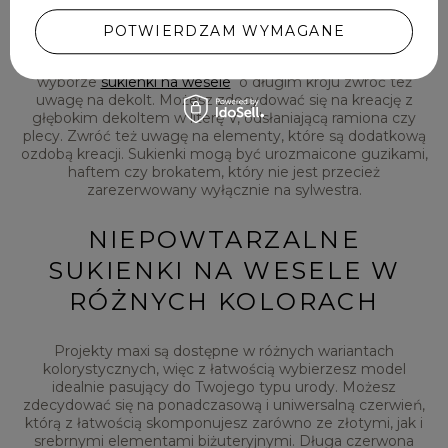
zakupem dokładnie sprawdź więc długość kreacji – dzięki
temu dowiesz się, dokąd będzie sięgała, kiedy będziesz
POTWIERDZAM WYMAGANE
mieć włożone obuwie na obcasie. Jeśli okaże się, że
sukienka jest za długa, warto wybrać sukienkę midi. Przy
wyborze
sukienki na wesele
o długim kroju zwróć też
uwagę na dekolt. Możesz zdecydować się na kreację z
głębokim dekoltem w literę V, odsłaniającą ramiona czy
plecy. Zwróć też uwagę na elementy, które są dodatkową
ozdobą kreacji. Sukienki mogą być urozmaicone guzikami,
haftem czy brokatem, który nie jest przecież
zarezerwowany wyłącznie na sylwestra.
NIEPOWTARZALNE
SUKIENKI NA WESELE W
RÓŻNYCH KOLORACH
Projekty maxi są dostępne w różnych wariantach
kolorystycznych, więc z łatwością wybierzesz model
idealnie pasujący do Twojego typu urody. Możesz
zdecydować się na ponadczasową i uniwersalną czerwień,
którą z łatwością skomponujesz zarówno ze złotymi, jak i
srebrnymi elementami biżuteryjnymi. Długa czerwona