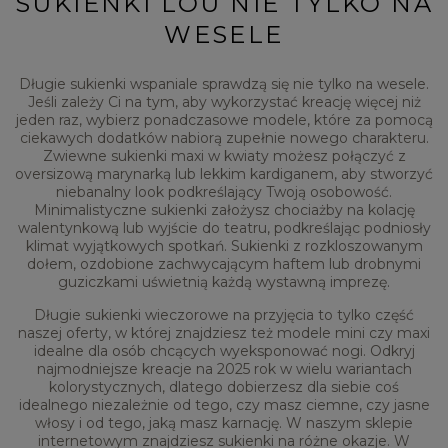
SUKIENKI LOU NIE TYLKO NA
WESELE
Długie sukienki wspaniale sprawdzą się nie tylko na wesele.
Jeśli zależy Ci na tym, aby wykorzystać kreację więcej niż
jeden raz, wybierz ponadczasowe modele, które za pomocą
ciekawych dodatków nabiorą zupełnie nowego charakteru.
Zwiewne sukienki maxi w kwiaty możesz połączyć z
oversizową marynarką lub lekkim kardiganem, aby stworzyć
niebanalny look podkreślający Twoją osobowość.
Minimalistyczne sukienki założysz chociażby na kolację
walentynkową lub wyjście do teatru, podkreślając podniosły
klimat wyjątkowych spotkań. Sukienki z rozkloszowanym
dołem, ozdobione zachwycającym haftem lub drobnymi
guziczkami uświetnią każdą wystawną imprezę.
Długie sukienki wieczorowe na przyjęcia to tylko część
naszej oferty, w której znajdziesz też modele mini czy maxi
idealne dla osób chcących wyeksponować nogi. Odkryj
najmodniejsze kreacje na 2025 rok w wielu wariantach
kolorystycznych, dlatego dobierzesz dla siebie coś
idealnego niezależnie od tego, czy masz ciemne, czy jasne
włosy i od tego, jaką masz karnację. W naszym sklepie
internetowym znajdziesz sukienki na różne okazje. W