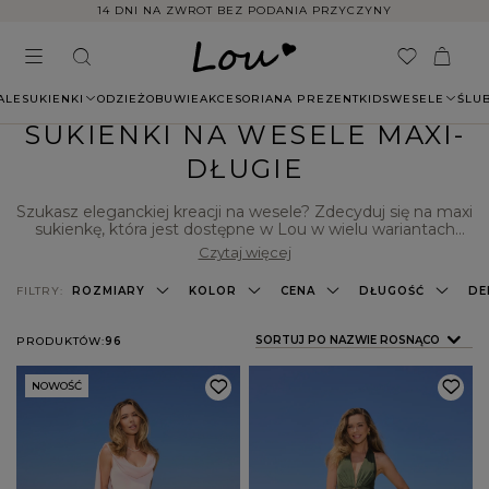
14 DNI NA ZWROT BEZ PODANIA PRZYCZYNY
ALE
SUKIENKI
ODZIEŻ
OBUWIE
AKCESORIA
NA PREZENT
KIDS
WESELE
ŚLU
SUKIENKI NA WESELE MAXI-
DŁUGIE
Szukasz eleganckiej kreacji na wesele? Zdecyduj się na maxi
sukienkę, która jest dostępne w Lou w wielu wariantach
kolorystycznych. Oferujemy modele z efektownymi
Czytaj więcej
wycięciami, dzięki którym wyeksponujesz nogę.
Przygotowaliśmy kreacje urozmaicone paskiem, koronką
FILTRY:
ROZMIARY
KOLOR
CENA
DŁUGOŚĆ
DE
czy haftem, więc wybór jest ogromny. Sprawdź, jakie
sukienki na wesele maxi dla Ciebie przygotowaliśmy i
wybierz kreację, w której zaprezentujesz się pięknie, a
ZMIEŃ SORTOWANIE
SORTUJ PO NAZWIE ROSNĄCO
PRODUKTÓW:
96
dodatkowo będziesz czuć się komfortowo na parkiecie.
NOWOŚĆ