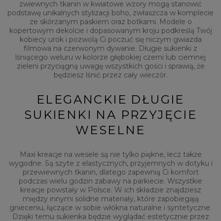
zwiewnych tkanin w kwiatowe wzory mogą stanowić
podstawę unikalnych stylizacji boho, zwłaszcza w komplecie
ze skórzanym paskiem oraz botkami. Modele o
kopertowym dekolcie i dopasowanym kroju podkreślą Twój
kobiecy urok i pozwolą Ci poczuć się niczym gwiazda
filmowa na czerwonym dywanie. Długie sukienki z
lśniącego weluru w kolorze głębokiej czerni lub ciemnej
zieleni przyciągną uwagę wszystkich gości i sprawią, że
będziesz lśnić przez cały wieczór.
ELEGANCKIE DŁUGIE
SUKIENKI NA PRZYJĘCIE
WESELNE
Maxi kreacje na wesele są nie tylko piękne, lecz także
wygodne. Są szyte z elastycznych, przyjemnych w dotyku i
przewiewnych tkanin, dlatego zapewnią Ci komfort
podczas wielu godzin zabawy na parkiecie. Wszystkie
kreacje powstały w Polsce. W ich składzie znajdziesz
między innymi solidne materiały, które zapobiegają
gnieceniu, łączące w sobie włókna naturalne i syntetyczne.
Dzięki temu sukienka będzie wyglądać estetycznie przez