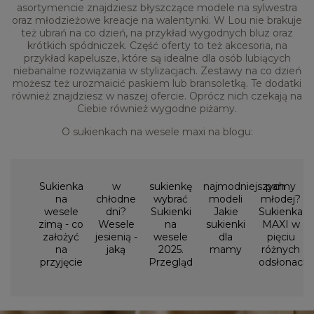
asortymencie znajdziesz błyszczące modele na sylwestra
oraz młodzieżowe kreacje na walentynki. W Lou nie brakuje
też ubrań na co dzień, na przykład wygodnych bluz oraz
krótkich spódniczek. Część oferty to też akcesoria, na
przykład kapelusze, które są idealne dla osób lubiących
niebanalne rozwiązania w stylizacjach. Zestawy na co dzień
możesz też urozmaicić paskiem lub bransoletką. Te dodatki
również znajdziesz w naszej ofercie. Oprócz nich czekają na
Ciebie również wygodne piżamy.
O sukienkach na wesele maxi na blogu:
Sukienka
w
sukienkę
najmodniejszych
panny
na
chłodne
wybrać
modeli
młodej?
wesele
dni?
Sukienki
Jakie
Sukienka
zimą - co
Wesele
na
sukienki
MAXI w
założyć
jesienią -
wesele
dla
pięciu
na
jaką
2025.
mamy
różnych
przyjęcie
Przegląd
odsłonach