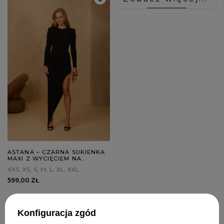
ASTANA – CZARNA SUKIENKA
MAXI Z WYCIĘCIEM NA
PLECACH
XXS
XS
S
M
L
XL
XXL
599,00 ZŁ
STRONA 1 Z 5
Konfiguracja zgód
POPRZEDNIA
1
2
3
...
5
NASTĘPNA