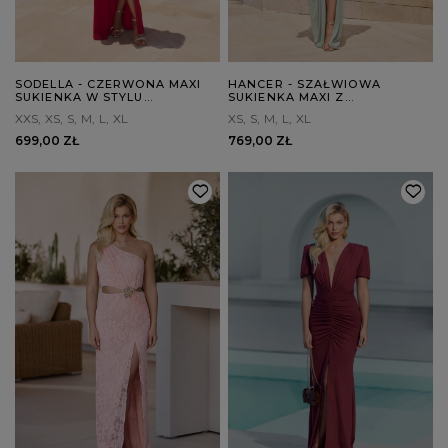
SODELLA - CZERWONA MAXI
HANCER - SZAŁWIOWA
SUKIENKA W STYLU
SUKIENKA MAXI Z
HISZPAŃSKIM
DEKORACYJNYM SPLOTEM
XXS
XS
S
M
L
XL
XS
S
M
L
XL
699,00 ZŁ
769,00 ZŁ