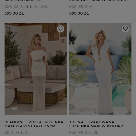
ASYMETRYCZNYM KROJU
FUKSJI
XXS
XS
S
M
L
XL
XXL
XXS
XS
S
M
599,00 ZŁ
699,00 ZŁ
BLANDINE - ŻÓŁTA SUKIENKA
JOLINA - DRAPOWANA
MAXI O ASYMETRYCZNYM
SUKIENKA MAXI W KOLORZE
KROJU
ECRU
XS
S
M
L
XL
XXS
XS
S
L
XL