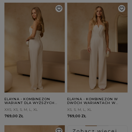
ELAYNA - KOMBINEZON
ELAYNA - KOMBINEZON W
WARIANT DLA WYŻSZYCH
DWÓCH WARIANTACH W
OSÓB
ZALEŻNOŚCI OD WZROSTU
XXS
XS
S
M
L
XL
XS
S
M
L
XL
769,00 ZŁ
769,00 ZŁ
Zobacz więcej...