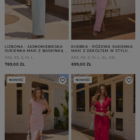
LIZBONA - JASNONIEBIESKA
KUEBRA - RÓŻOWA SUKIENKA
SUKIENKA MAXI Z BASKINKĄ I
MAXI Z DEKOLTEM W STYLU
RĘCZNIE UKŁADANYM
HISZPAŃSKIM
XXS
XS
S
M
L
XXS
XS
S
M
L
XL
XXL
KWIATEM
769,00 ZŁ
699,00 ZŁ
NOWOŚĆ
NOWOŚĆ