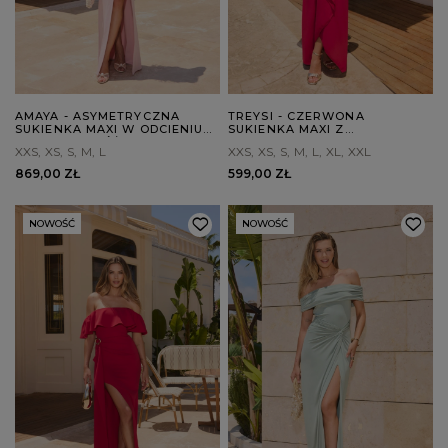
AMAYA - ASYMETRYCZNA
TREYSI - CZERWONA
SUKIENKA MAXI W ODCIENIU
SUKIENKA MAXI Z
BRUDNEGO RÓŻU
DRAPOWANIAMI
XXS
XS
S
M
L
XXS
XS
S
M
L
XL
XXL
869,00 ZŁ
599,00 ZŁ
NOWOŚĆ
NOWOŚĆ