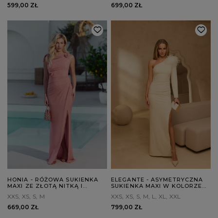
599,00 ZŁ
699,00 ZŁ
HONIA - RÓŻOWA SUKIENKA
ELEGANTE - ASYMETRYCZNA
MAXI ZE ZŁOTĄ NITKĄ I
SUKIENKA MAXI W KOLORZE
KWIATAMI
ECRU Z BROSZKĄ Z PIÓR
XXS
XS
S
M
XXS
XS
S
M
L
XL
XXL
669,00 ZŁ
799,00 ZŁ