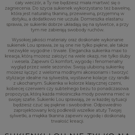
cały wieczór, a Ty nie będziesz miała martwić się o
zagniecenia. Do szycia sukienek wykorzystano też bawełnę,
która jest naturalną tkaniną, przewiewną, przyjemną w
dotyku, a dodatkowo nie uczula. Domieszka elastanu
sprawia, że sukienki dobrze układają się na sylwetce, a przy
tym nie zabierają swobody ruchów.
Wysokiej jakości materiały oraz doskonałe wykonanie
sukienek Lou sprawia, że są one nie tylko piękne, ale także
niezwykle wygodne i trwałe. Elegancka sukienka maxi to
kreacja, którą możesz założyć na wiele okazji, nie tylko śluby
i wesela. Zapewni Ci komfort, wygodę i fenomenalny
wygląd przez wiele sezonów. Swoją ulubioną sukienkę
możesz łączyć z wieloma modnymi akcesoriami i tworzyć
stylizacje idealne na sylwestra, wystawne kolacje czy randki
z ukochanym. Sukienka w kolorze klasycznej czerni,
kobiecej czerwieni czy subtelnego beżu to ponadczasowa
propozycja, którą każda miłośniczka mody powinna mieć w
swojej szafie. Sukienki Lou sprawiają, że w każdej sytuacji
będziesz czuć się pięknie i swobodnie. Odpowiednio
zaprojektowany krój podkreśli wszelkie atuty Twojej
sylwetki, a miękka tkanina zapewni wygodę i doskonałą
trwałość kreacji.