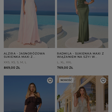
ALZIRA - JASNORÓŻOWA
RADMILA - SUKIENKA MAXI Z
SUKIENKA MAXI Z
WIĄZANIEM NA SZYI W
DEKORACYJNYM SZALEM
ODCIENIU BUTELKOWEJ
XXS
XS
S
M
L
L
XL
XXL
ZIELENI
869,00 ZŁ
769,00 ZŁ
NOWOŚĆ