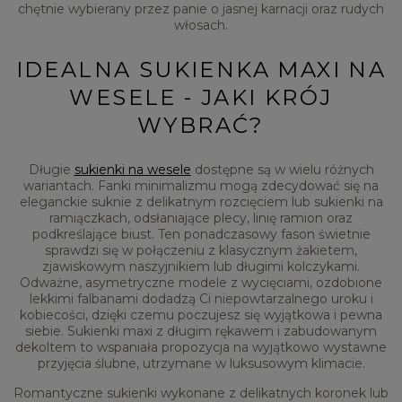
chętnie wybierany przez panie o jasnej karnacji oraz rudych
włosach.
IDEALNA SUKIENKA MAXI NA
WESELE - JAKI KRÓJ
WYBRAĆ?
Długie
sukienki na wesele
dostępne są w wielu różnych
wariantach. Fanki minimalizmu mogą zdecydować się na
eleganckie suknie z delikatnym rozcięciem lub sukienki na
ramiączkach, odsłaniające plecy, linię ramion oraz
podkreślające biust. Ten ponadczasowy fason świetnie
sprawdzi się w połączeniu z klasycznym żakietem,
zjawiskowym naszyjnikiem lub długimi kolczykami.
Odważne, asymetryczne modele z wycięciami, ozdobione
lekkimi falbanami dodadzą Ci niepowtarzalnego uroku i
kobiecości, dzięki czemu poczujesz się wyjątkowa i pewna
siebie. Sukienki maxi z długim rękawem i zabudowanym
dekoltem to wspaniała propozycja na wyjątkowo wystawne
przyjęcia ślubne, utrzymane w luksusowym klimacie.
Romantyczne sukienki wykonane z delikatnych koronek lub