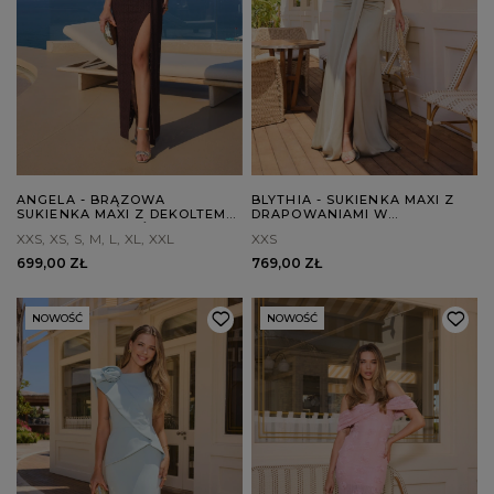
ANGELA - BRĄZOWA
BLYTHIA - SUKIENKA MAXI Z
SUKIENKA MAXI Z DEKOLTEM
DRAPOWANIAMI W
W STYLU HISZPAŃSKIM
GROSZKOWYM ODCIENIU
XXS
XS
S
M
L
XL
XXL
XXS
699,00 ZŁ
769,00 ZŁ
NOWOŚĆ
NOWOŚĆ