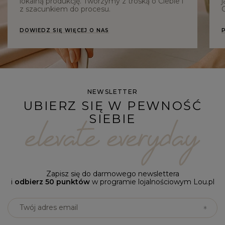
lokalną produkcję. Tworzymy z troską o Ciebie i
j
z szacunkiem do procesu.
C
DOWIEDZ SIĘ WIĘCEJ O NAS
NEWSLETTER
UBIERZ SIĘ W PEWNOŚĆ
SIEBIE
Zapisz się do darmowego newslettera
i
odbierz 50 punktów
w programie lojalnościowym Lou.pl
Twój adres email