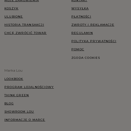
MOJE ZAMÓWIENIA
KONTAKT
KOSZYK
WYSYŁKA
ULUBIONE
PŁATNOŚCI
HISTORIA TRANSAKCJI
ZWROTY I REKLAMACJE
CHCĘ ZWRÓCIĆ TOWAR
REGULAMIN
POLITYKA PRYWATNOŚCI
POMOC
ZGODA COOKIES
Marka Lou
LOOKBOOK
PROGRAM LOJALNOŚCIOWY
THINK GREEN
BLOG
SHOWROOM LOU
INFORMACJE O MARCE