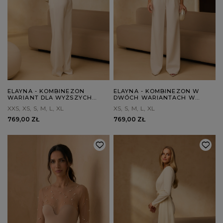
ELAYNA - KOMBINEZON
ELAYNA - KOMBINEZON W
WARIANT DLA WYŻSZYCH
DWÓCH WARIANTACH W
OSÓB
ZALEŻNOŚCI OD WZROSTU
XXS
XS
S
M
L
XL
XS
S
M
L
XL
769,00 ZŁ
769,00 ZŁ