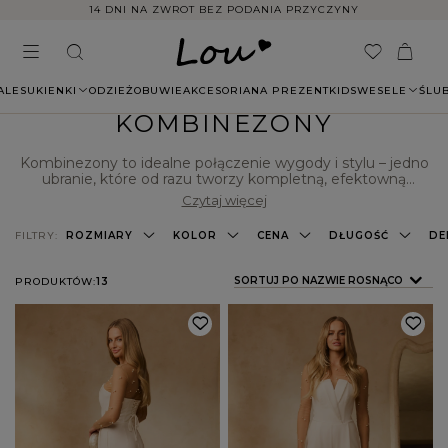
14 DNI NA ZWROT BEZ PODANIA PRZYCZYNY
ALE
SUKIENKI
ODZIEŻ
OBUWIE
AKCESORIA
NA PREZENT
KIDS
WESELE
ŚLU
KOMBINEZONY
Kombinezony to idealne połączenie wygody i stylu – jedno
ubranie, które od razu tworzy kompletną, efektowną
stylizację. W Lou znajdziesz modele, które podążają za
Czytaj więcej
najnowszymi trendami, a jednocześnie pozwalają wyróżnić
się z tłumu. W naszej ofercie pojawiają się zarówno
FILTRY:
ROZMIARY
KOLOR
CENA
DŁUGOŚĆ
DE
eleganckie, minimalistyczne modele, jak i te z nutą
awangardy – asymetryczne czy z nietypowymi detalami.
Kombinezon może zastąpić sukienkę, podkreślając
ZMIEŃ SORTOWANIE
SORTUJ PO NAZWIE ROSNĄCO
PRODUKTÓW:
13
kobiecość, a jednocześnie zapewniając komfort ruchu i
pewność siebie. To ubrania dla kobiet, które cenią sobie
modę z charakterem.