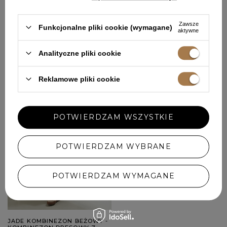
QUEST LINEN - KOMBINEZON
QUEST - KOMBINEZON
W DWÓCH WARIANTACH W
WARIANT DLA WYŻSZYCH
ZALEŻNOŚCI OD WZROSTU
OSÓB
Zawsze
Funkcjonalne pliki cookie (wymagane)
XL
XS
aktywne
829,00 ZŁ
669,00 ZŁ
Analityczne pliki cookie
OKAZJA
Reklamowe pliki cookie
POTWIERDZAM WSZYSTKIE
POTWIERDZAM WYBRANE
POTWIERDZAM WYMAGANE
JADE KOMBINEZON BEŻOWY -