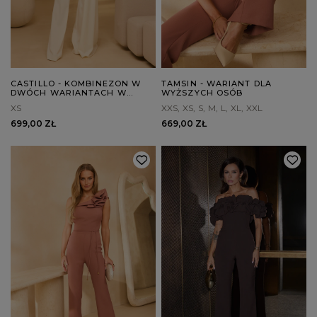
CASTILLO - KOMBINEZON W
TAMSIN - WARIANT DLA
DWÓCH WARIANTACH W
WYŻSZYCH OSÓB
ZALEŻNOŚCI OD WZROSTU
XS
XXS
XS
S
M
L
XL
XXL
699,00 ZŁ
669,00 ZŁ