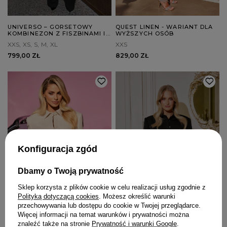
UNIVERSO – GORSETOWY
QUEST LINEN - WARIANT DLA
KOMBINEZON Z FISZBINAMI I
WYŻSZYCH OSÓB
PIÓRAMI
XXS
XS
S
M
XL
XXS
799,00 ZŁ
829,00 ZŁ
Konfiguracja zgód
Dbamy o Twoją prywatność
Sklep korzysta z plików cookie w celu realizacji usług zgodnie z
Polityką dotyczącą cookies
. Możesz określić warunki
przechowywania lub dostępu do cookie w Twojej przeglądarce.
Więcej informacji na temat warunków i prywatności można
znaleźć także na stronie
Prywatność i warunki Google
.