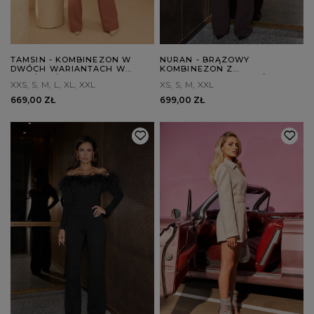
TAMSIN - KOMBINEZON W
NURAN - BRĄZOWY
DWÓCH WARIANTACH W
KOMBINEZON Z
ZALEŻNOŚCI OD WZROSTU
MARSZCZENIEM WOKÓŁ
XXS
S
M
L
XL
XXL
XS
S
M
XXL
RAMION
669,00 ZŁ
699,00 ZŁ