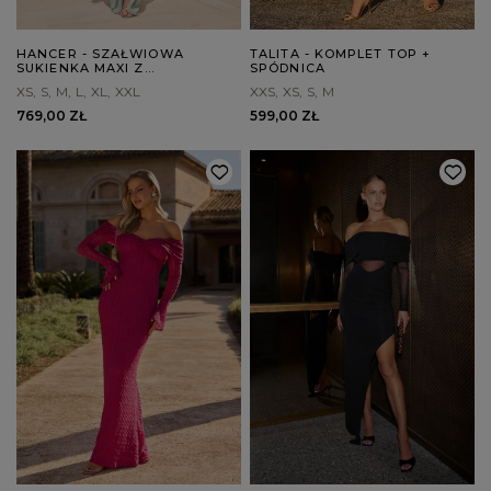
HANCER - SZAŁWIOWA
TALITA - KOMPLET TOP +
SUKIENKA MAXI Z
SPÓDNICA
DEKORACYJNYM SPLOTEM
XS
S
M
L
XL
XXL
XXS
XS
S
M
769,00 ZŁ
599,00 ZŁ