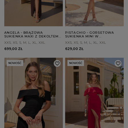
ANGELA - BRĄZOWA
PISTACHIO - GORSETOWA
SUKIENKA MAXI Z DEKOLTEM
SUKIENKA MINI W
W STYLU HISZPAŃSKIM
PISTACJOWYM ODCIENIU
XXS
XS
S
M
L
XL
XXL
XXS
XS
S
M
L
XL
XXL
699,00 ZŁ
629,00 ZŁ
NOWOŚĆ
NOWOŚĆ