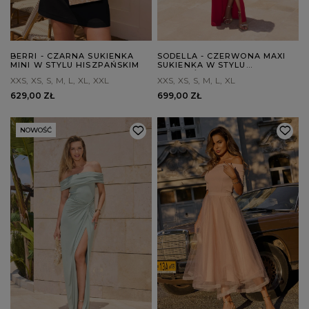
BERRI - CZARNA SUKIENKA
SODELLA - CZERWONA MAXI
MINI W STYLU HISZPAŃSKIM
SUKIENKA W STYLU
HISZPAŃSKIM
XXS
XS
S
M
L
XL
XXL
XXS
XS
S
M
L
XL
629,00 ZŁ
699,00 ZŁ
NOWOŚĆ