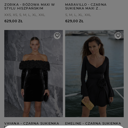
ZORIKA - RÓŻOWA MAXI W
MARAVILLO - CZARNA
STYLU HISZPAŃSKIM
SUKIENKA MAXI Z
ELEMENTAMI Z SIATECZKI
XXS
XS
S
M
L
XL
XXL
S
M
L
XL
XXL
629,00 ZŁ
629,00 ZŁ
VAYANA - CZARNA SUKIENKA
EMELINE - CZARNA SUKIENKA
MINI Z KWIATOWYM
MINI Z APLIKACJĄ KWIATOWĄ