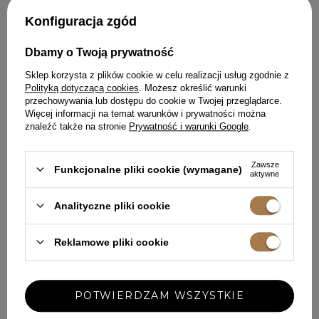
ZDOBIENIEM
XXS
XS
S
M
L
XL
XXL
XXS
XS
Konfiguracja zgód
629,00 ZŁ
599,00 ZŁ
Dbamy o Twoją prywatność
Sklep korzysta z plików cookie w celu realizacji usług zgodnie z
Polityką dotyczącą cookies
. Możesz określić warunki
przechowywania lub dostępu do cookie w Twojej przeglądarce.
Więcej informacji na temat warunków i prywatności można
znaleźć także na stronie
Prywatność i warunki Google
.
Zawsze
Funkcjonalne pliki cookie (wymagane)
aktywne
Analityczne pliki cookie
Reklamowe pliki cookie
JORDI - CEKINOWA SUKIENKA
Z DEKOLTEM CARMEN
POTWIERDZAM WSZYSTKIE
XS
S
M
L
XL