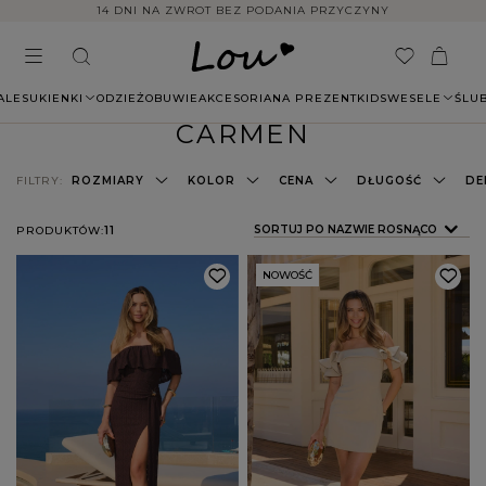
14 DNI NA ZWROT BEZ PODANIA PRZYCZYNY
ALE
SUKIENKI
ODZIEŻ
OBUWIE
AKCESORIA
NA PREZENT
KIDS
WESELE
ŚLU
CARMEN
FILTRY:
ROZMIARY
KOLOR
CENA
DŁUGOŚĆ
DE
ZMIEŃ SORTOWANIE
SORTUJ PO NAZWIE ROSNĄCO
PRODUKTÓW:
11
NOWOŚĆ