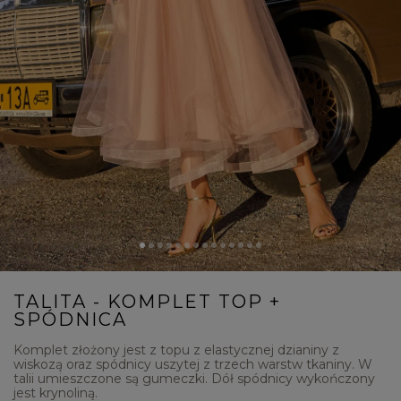
TALITA - KOMPLET TOP +
SPÓDNICA
Komplet złożony jest z topu z elastycznej dzianiny z
wiskozą oraz spódnicy uszytej z trzech warstw tkaniny. W
talii umieszczone są gumeczki. Dół spódnicy wykończony
jest krynoliną.