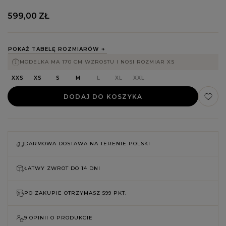
599,00 ZŁ
POKAŻ TABELĘ ROZMIARÓW
MODELKA MA 170 CM WZROSTU I NOSI ROZMIAR XS
XXS
XS
S
M
L
XL
XXL
DODAJ DO KOSZYKA
DARMOWA DOSTAWA NA TERENIE POLSKI
ŁATWY ZWROT DO
14 DNI
PO ZAKUPIE OTRZYMASZ
599 PKT.
9 OPINII O PRODUKCIE