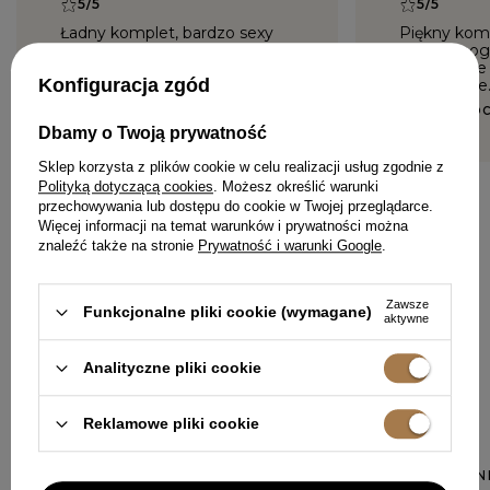
5/5
5/5
Ładny komplet, bardzo sexy
Piękny komp
bluzka mogł
EWA, GIERAŁTOWICE WIEŚ
dłuzsza, al
CHUDÓW
Konfiguracja zgód
prześliczni
KINGA, WRO
Dbamy o Twoją prywatność
Sklep korzysta z plików cookie w celu realizacji usług zgodnie z
Polityką dotyczącą cookies
. Możesz określić warunki
przechowywania lub dostępu do cookie w Twojej przeglądarce.
Więcej informacji na temat warunków i prywatności można
znaleźć także na stronie
Prywatność i warunki Google
.
DODAJ SWOJĄ OPINIĘ
Zawsze
Funkcjonalne pliki cookie (wymagane)
aktywne
Analityczne pliki cookie
W PODOBNYM KOLORZE
Reklamowe pliki cookie
GLENN - SUKIEN