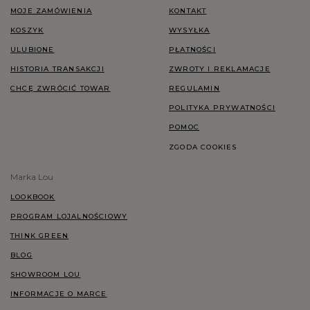
MOJE ZAMÓWIENIA
KONTAKT
KOSZYK
WYSYŁKA
ULUBIONE
PŁATNOŚCI
HISTORIA TRANSAKCJI
ZWROTY I REKLAMACJE
CHCĘ ZWRÓCIĆ TOWAR
REGULAMIN
POLITYKA PRYWATNOŚCI
POMOC
ZGODA COOKIES
Marka Lou
LOOKBOOK
PROGRAM LOJALNOŚCIOWY
THINK GREEN
BLOG
SHOWROOM LOU
INFORMACJE O MARCE