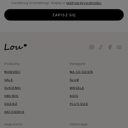
handlową (marketing). Więcej w
polityce prywatności.
ZAPISZ SIĘ
Produkty
Kategorie
NOWOŚCI
NA CO DZIEŃ
SALE
ŚLUB
SUKIENKI
WESELE
OBUWIE
KIDS
ODZIEŻ
PLUS SIZE
AKCESORIA
Moje konto
Informacje