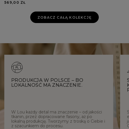
569,00 ZŁ
ZOBACZ CAŁĄ KOLEKCJĘ
PRODUKCJA W POLSCE – BO
LOKALNOŚĆ MA ZNACZENIE.
W Lou każdy detal ma znaczenie – od jakości
tkanin, przez dopracowane fasony, aż po
e
lokalną produkcję. Tworzymy z troską o Ciebie i
j
z szacunkiem do procesu.
C