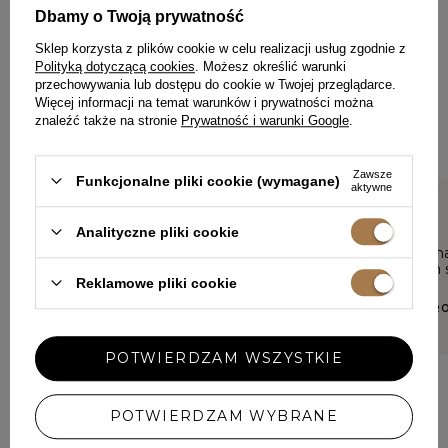
ZOSTAW SWOJĄ OPINIĘ
Dbamy o Twoją prywatność
PODZIEL SIĘ SWOJĄ OPINIĄ
Z INNYMI
Sklep korzysta z plików cookie w celu realizacji usług zgodnie z
Polityką dotyczącą cookies
. Możesz określić warunki
przechowywania lub dostępu do cookie w Twojej przeglądarce.
Każda opinia pomaga innym klientkom w wyborze.
Więcej informacji na temat warunków i prywatności można
Jeśli nosiłaś ten model, podziel się swoimi wrażeniami – liczy
znaleźć także na stronie
Prywatność i warunki Google
.
się każdy detal.
Zawsze
Funkcjonalne pliki cookie (wymagane)
aktywne
5/5
5/5
Analityczne pliki cookie
Sukienka spełniła moje
Moja kolejna
wszystkie oczekiwania.
zawiodłam s
Reklamowe pliki cookie
Pięknie układa się na sylwetce,
piękna
ponieważ wykonana jest z
ANETA, BOR
miękkiej lejącej się tkaniny oraz
jest bardzo dobrze i starannie
uszyta.
POTWIERDZAM WSZYSTKIE
MAŁGORZATA, WARSZAWA
POTWIERDZAM WYBRANE