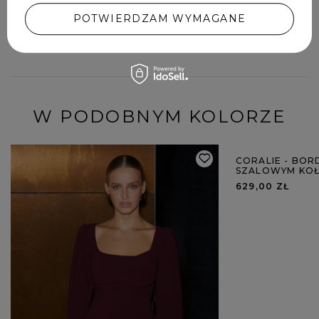
POTWIERDZAM WYMAGANE
DODAJ SWOJĄ OPINIĘ
W PODOBNYM KOLORZE
CORALIE - BOR
SZALOWYM KOŁ
629,00 ZŁ