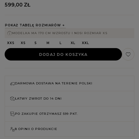
599,00 ZŁ
POKAŻ TABELĘ ROZMIARÓW
MODELKA MA 170 CM WZROSTU I NOSI ROZMIAR XS
XXS
XS
S
M
L
XL
XXL
DODAJ DO KOSZYKA
DARMOWA DOSTAWA NA TERENIE POLSKI
ŁATWY ZWROT DO
14 DNI
PO ZAKUPIE OTRZYMASZ
599 PKT.
8 OPINII O PRODUKCIE