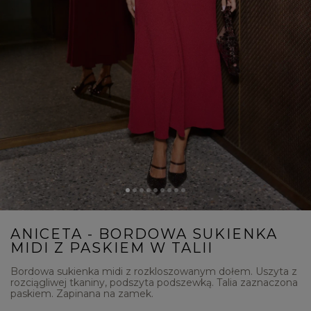
ANICETA - BORDOWA SUKIENKA
MIDI Z PASKIEM W TALII
Bordowa sukienka midi z rozkloszowanym dołem. Uszyta z
rozciągliwej tkaniny, podszyta podszewką. Talia zaznaczona
paskiem. Zapinana na zamek.