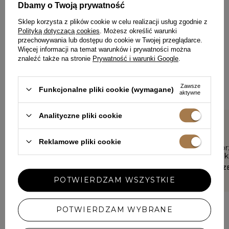
Dbamy o Twoją prywatność
Sklep korzysta z plików cookie w celu realizacji usług zgodnie z
ZOSTAW SWOJĄ OPINIĘ
PODZIEL SIĘ SWOJĄ OPINIĄ
Polityką dotyczącą cookies
. Możesz określić warunki
przechowywania lub dostępu do cookie w Twojej przeglądarce.
Z INNYMI
Więcej informacji na temat warunków i prywatności można
znaleźć także na stronie
Prywatność i warunki Google
.
Każda opinia pomaga innym klientkom w wyborze.
Jeśli nosiłaś ten model, podziel się swoimi wrażeniami – liczy
się każdy detal.
Zawsze
Funkcjonalne pliki cookie (wymagane)
aktywne
Analityczne pliki cookie
5/5
5/5
Reklamowe pliki cookie
Bardzo ładna sukienka
Sukienka pr
wysokiej jak
KATARZYNA, STARE MIASTO
EWELINA, R
POTWIERDZAM WSZYSTKIE
POTWIERDZAM WYBRANE