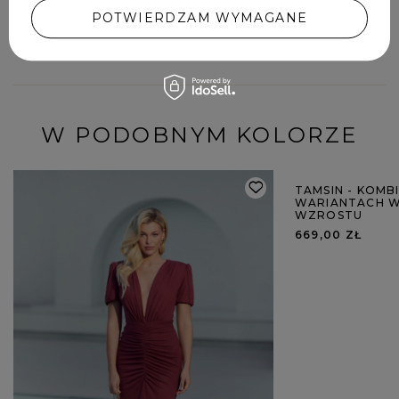
POTWIERDZAM WYMAGANE
DODAJ SWOJĄ OPINIĘ
W PODOBNYM KOLORZE
TAMSIN - KOM
WARIANTACH W
WZROSTU
669,00 ZŁ