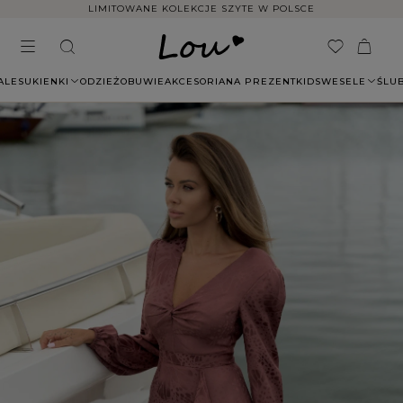
LIMITOWANE KOLEKCJE SZYTE W POLSCE
ALE
SUKIENKI
ODZIEŻ
OBUWIE
AKCESORIA
NA PREZENT
KIDS
WESELE
ŚLU