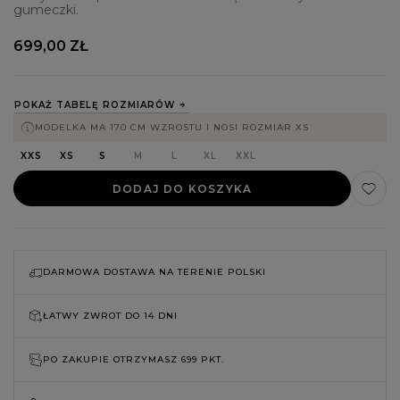
gumeczki.
699,00 ZŁ
POKAŻ TABELĘ ROZMIARÓW
MODELKA MA 170 CM WZROSTU I NOSI ROZMIAR XS
XXS
XS
S
M
L
XL
XXL
DODAJ DO KOSZYKA
DARMOWA DOSTAWA NA TERENIE POLSKI
ŁATWY ZWROT DO
14 DNI
PO ZAKUPIE OTRZYMASZ
699 PKT.