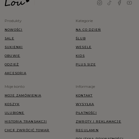
Produkty
Kategorie
NOWOŚCI
NA CO DZIEŃ
SALE
ŚLUB
SUKIENKI
WESELE
OBUWIE
KIDS
ODZIEŻ
PLUS SIZE
AKCESORIA
Moje konto
Informacje
MOJE ZAMÓWIENIA
KONTAKT
KOSZYK
WYSYŁKA
ULUBIONE
PŁATNOŚCI
HISTORIA TRANSAKCJI
ZWROTY I REKLAMACJE
CHCĘ ZWRÓCIĆ TOWAR
REGULAMIN
POLITYKA PRYWATNOŚCI