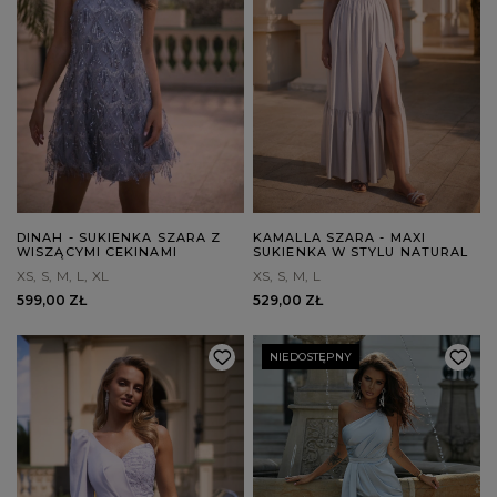
DINAH - SUKIENKA SZARA Z
KAMALLA SZARA - MAXI
WISZĄCYMI CEKINAMI
SUKIENKA W STYLU NATURAL
XS
S
M
L
XL
XS
S
M
L
599,00 ZŁ
529,00 ZŁ
NIEDOSTĘPNY