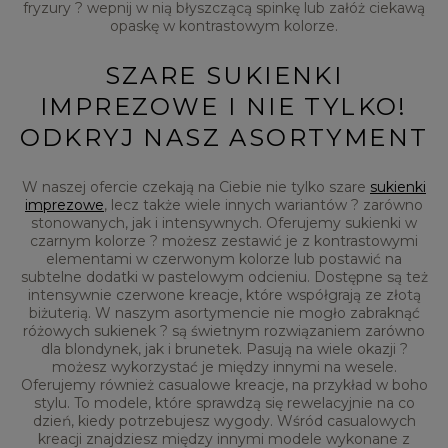
fryzury ? wepnij w nią błyszczącą spinkę lub załóż ciekawą
opaskę w kontrastowym kolorze.
SZARE SUKIENKI
IMPREZOWE I NIE TYLKO!
ODKRYJ NASZ ASORTYMENT
W naszej ofercie czekają na Ciebie nie tylko szare
sukienki
imprezowe
, lecz także wiele innych wariantów ? zarówno
stonowanych, jak i intensywnych. Oferujemy sukienki w
czarnym kolorze ? możesz zestawić je z kontrastowymi
elementami w czerwonym kolorze lub postawić na
subtelne dodatki w pastelowym odcieniu. Dostępne są też
intensywnie czerwone kreacje, które współgrają ze złotą
biżuterią. W naszym asortymencie nie mogło zabraknąć
różowych sukienek ? są świetnym rozwiązaniem zarówno
dla blondynek, jak i brunetek. Pasują na wiele okazji ?
możesz wykorzystać je między innymi na wesele.
Oferujemy również casualowe kreacje, na przykład w boho
stylu. To modele, które sprawdzą się rewelacyjnie na co
dzień, kiedy potrzebujesz wygody. Wśród casualowych
kreacji znajdziesz między innymi modele wykonane z