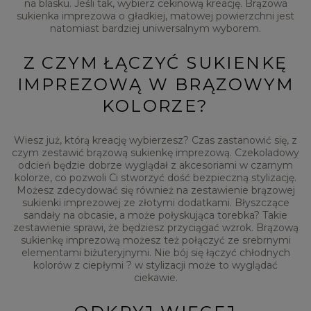
na blasku. Jeśli tak, wybierz cekinową kreację. Brązowa
sukienka imprezowa o gładkiej, matowej powierzchni jest
natomiast bardziej uniwersalnym wyborem.
Z CZYM ŁĄCZYĆ SUKIENKĘ
IMPREZOWĄ W BRĄZOWYM
KOLORZE?
Wiesz już, którą kreację wybierzesz? Czas zastanowić się, z
czym zestawić brązową sukienkę imprezową. Czekoladowy
odcień będzie dobrze wyglądał z akcesoriami w czarnym
kolorze, co pozwoli Ci stworzyć dość bezpieczną stylizację.
Możesz zdecydować się również na zestawienie brązowej
sukienki imprezowej ze złotymi dodatkami. Błyszczące
sandały na obcasie, a może połyskująca torebka? Takie
zestawienie sprawi, że będziesz przyciągać wzrok. Brązową
sukienkę imprezową możesz też połączyć ze srebrnymi
elementami biżuteryjnymi. Nie bój się łączyć chłodnych
kolorów z ciepłymi ? w stylizacji może to wyglądać
ciekawie.