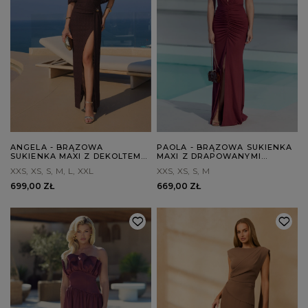
ANGELA - BRĄZOWA
PAOLA - BRĄZOWA SUKIENKA
SUKIENKA MAXI Z DEKOLTEM
MAXI Z DRAPOWANYMI
W STYLU HISZPAŃSKIM
ELEMENTAMI
XXS
XS
S
M
L
XXL
XXS
XS
S
M
699,00 ZŁ
669,00 ZŁ