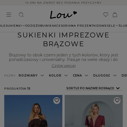
14 DNI NA ZWROT BEZ PODANIA PRZYCZYNY
ALE
SUKIENKI
ODZIEŻ
OBUWIE
AKCESORIA
NA PREZENT
KIDS
WESELE
ŚLU
SUKIENKI IMPREZOWE
BRĄZOWE
Brązowy to obok czerni jeden z tych kolorów, który jest
ponadczasowy i uniwersalny. Pasuje na wiele okazji i do
wielu typów urody. W Lou przygotowaliśmy dla Ciebie
Czytaj więcej
sukienki imprezowe w brązowym kolorze. Sprawdzą się
zarówno dla blondynki, jak i brunetki, będą idealne nie tylko
FILTRY:
ROZMIARY
KOLOR
CENA
DŁUGOŚĆ
DE
na sezon jesienny, lecz także wiosenno-letni. To modele o
różnych fasonach, spośród których z pewnością znajdziesz
ten idealny dla siebie. Sprawdź, jakie sukienki brązowe
ZMIEŃ SORTOWANIE
SORTUJ PO NAZWIE ROSNĄCO
PRODUKTÓW:
15
imprezowe dla Ciebie przygotowaliśmy i wybierz model, z
którym stworzysz efektowną stylizację na przyjęcie.