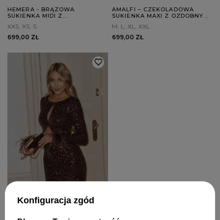
HEMERA - BRĄZOWA
AMALFI – CZEKOLADOWA
SUKIENKA MIDI Z
SUKIENKA MAXI Z OZDOBNYM
DEKORACYJNYM ROZPORKIEM
MARSZCZENIEM
XXS
XS
S
M
L
XL
XXL
699,00 ZŁ
699,00 ZŁ
Konfiguracja zgód
TAMAY - CZEKOLADOWA MINI
Z CEKINAMI