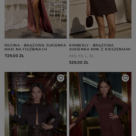
REGINA - BRĄZOWA SUKIENKA
KIMBERLY - BRĄZOWA
MAXI NA FISZBINACH
SUKIENKA MINI Z KIESZENIAMI
729,00 ZŁ
XXS
XS
L
XL
529,00 ZŁ