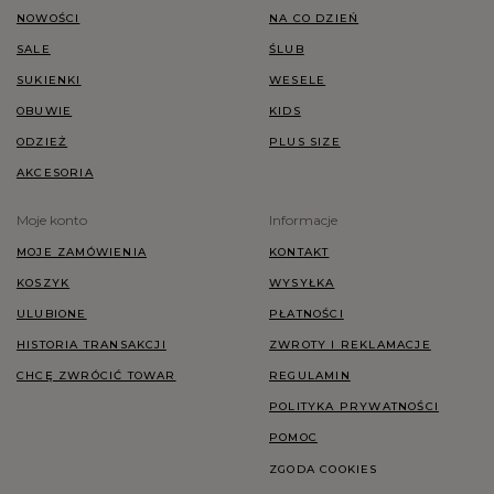
NOWOŚCI
NA CO DZIEŃ
SALE
ŚLUB
SUKIENKI
WESELE
OBUWIE
KIDS
ODZIEŻ
PLUS SIZE
AKCESORIA
Moje konto
Informacje
MOJE ZAMÓWIENIA
KONTAKT
KOSZYK
WYSYŁKA
ULUBIONE
PŁATNOŚCI
HISTORIA TRANSAKCJI
ZWROTY I REKLAMACJE
CHCĘ ZWRÓCIĆ TOWAR
REGULAMIN
POLITYKA PRYWATNOŚCI
POMOC
ZGODA COOKIES