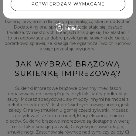
POTWIERDZAM WYMAGANE
materiałów, co daje pewność, że wykorzystasz je
wielokrotnie. Nie zniszczą się bowiem po praniu. Oferujemy
między innymi modele z bawełny, która jest naturalną
tkaniną, przyjemną dla skóry i pozwalającą skórze oddychać.
Dodatek nylonu sprawia, że kreacja staje się jeszcze
trwalsza. W niektórych kreacjach znajduje się też elastan ?
to on odpowiada za dobre przyleganie sukienki do ciała, a
dodatkowo sprawia, że kreacja nie ogranicza Twoich ruchów,
a więc pozostaje wygodna.
JAK WYBRAĆ BRĄZOWĄ
SUKIENKĘ IMPREZOWĄ?
Sukienki imprezowe brązowe powinny mieć fason
dopasowany do Twojej figury, czyli taki, który podkreśli jej
atuty. Możesz zdecydować się między innymi na model z
dekoltem w literę V. Jest on świetnym rozwiązaniem, jeśli
zależy Ci na wysmukleniu górnej części sylwetki. Możesz
zdecydować się też na model, który eksponuje nieco
pleców. Sukienki brązowe imprezowe są dostępne w wersji
mini. Takie kreacje pozwolą Ci wyeksponować długie,
smukłe nogi. Zastanów się również nad tym, czy zależy Ci