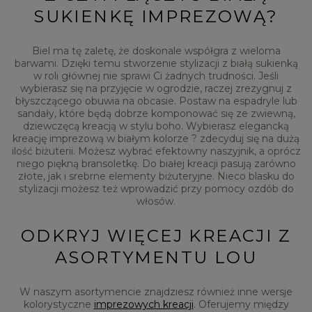
SUKIENKĘ IMPREZOWĄ?
Biel ma tę zaletę, że doskonale współgra z wieloma
barwami. Dzięki temu stworzenie stylizacji z białą sukienką
w roli głównej nie sprawi Ci żadnych trudności. Jeśli
wybierasz się na przyjęcie w ogrodzie, raczej zrezygnuj z
błyszczącego obuwia na obcasie. Postaw na espadryle lub
sandały, które będą dobrze komponować się ze zwiewną,
dziewczęcą kreacją w stylu boho. Wybierasz elegancką
kreację imprezową w białym kolorze ? zdecyduj się na dużą
ilość biżuterii. Możesz wybrać efektowny naszyjnik, a oprócz
niego piękną bransoletkę. Do białej kreacji pasują zarówno
złote, jak i srebrne elementy biżuteryjne. Nieco blasku do
stylizacji możesz też wprowadzić przy pomocy ozdób do
włosów.
ODKRYJ WIĘCEJ KREACJI Z
ASORTYMENTU LOU
W naszym asortymencie znajdziesz również inne wersje
kolorystyczne
imprezowych kreacji
. Oferujemy między