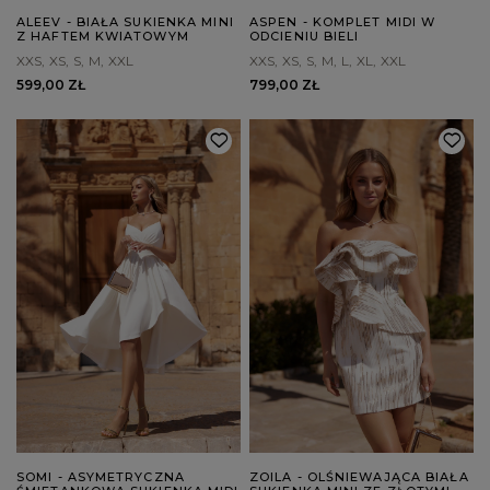
ALEEV - BIAŁA SUKIENKA MINI
ASPEN - KOMPLET MIDI W
Z HAFTEM KWIATOWYM
ODCIENIU BIELI
XXS
XS
S
M
XXL
XXS
XS
S
M
L
XL
XXL
599,00 ZŁ
799,00 ZŁ
SOMI - ASYMETRYCZNA
ZOILA - OLŚNIEWAJĄCA BIAŁA