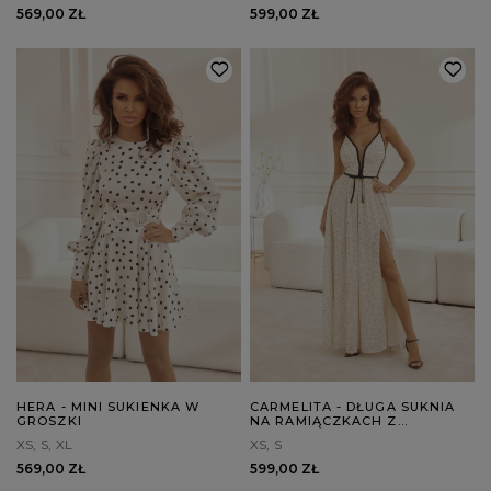
569,00 ZŁ
599,00 ZŁ
HERA - MINI SUKIENKA W
CARMELITA - DŁUGA SUKNIA
GROSZKI
NA RAMIĄCZKACH Z
KONTRASTOWYMI
XS
S
XL
XS
S
LAMÓWKAMI
569,00 ZŁ
599,00 ZŁ