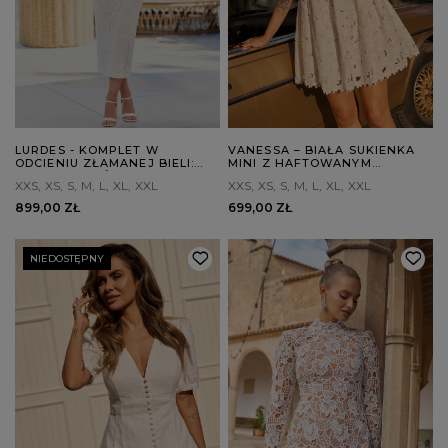
LURDES - KOMPLET W
VANESSA – BIAŁA SUKIENKA
ODCIENIU ZŁAMANEJ BIELI:
MINI Z HAFTOWANYM
BLUZKA + SPÓDNICA
WZOREM
XXS
XS
S
M
L
XL
XXL
XXS
XS
S
M
L
XL
XXL
899,00 ZŁ
699,00 ZŁ
NIEDOSTĘPNY