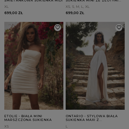
ŚMIETANKOWA SUKIENKA MIDI
SUKIENKA MINI ZE ZŁOTYMI
CEKINAMI
XL
XS
S
M
L
XL
699,00 ZŁ
699,00 ZŁ
ETOLIE - BIAŁA MINI
ONTARIO - STYLOWA BIAŁA
MARSZCZONA SUKIENKA
SUKIENKA MAXI Z
HAFTOWANYM WZOREM
XS
L
KWIATOWYM