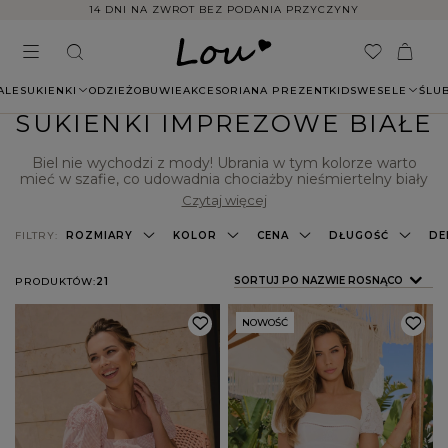
14 DNI NA ZWROT BEZ PODANIA PRZYCZYNY
ALE
SUKIENKI
ODZIEŻ
OBUWIE
AKCESORIA
NA PREZENT
KIDS
WESELE
ŚLU
SUKIENKI IMPREZOWE BIAŁE
Biel nie wychodzi z mody! Ubrania w tym kolorze warto
mieć w szafie, co udowadnia chociażby nieśmiertelny biały
t-shirt, który wdarł się ze sportowych stylizacji do tych
Czytaj więcej
bardziej eleganckich. Białe są również sukienki – zarówno te
na co dzień, jak i na specjalne okazje. Możesz zdecydować
FILTRY:
ROZMIARY
KOLOR
CENA
DŁUGOŚĆ
DE
się na model imprezowy – będzie idealny na przyjęcie
urodzinowe, parapetówkę czy po prostu imprezę bez okazji
w gronie przyjaciół. W Lou przygotowaliśmy dla Ciebie duży
ZMIEŃ SORTOWANIE
SORTUJ PO NAZWIE ROSNĄCO
PRODUKTÓW:
21
wybór białych sukienek imprezowych. Sprawdź dostępne
kreacje i wybierz jasny model, na którego bazie stworzysz
wyjątkową stylizację!
NOWOŚĆ