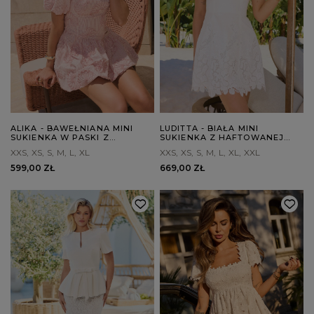
ALIKA - BAWEŁNIANA MINI
LUDITTA - BIAŁA MINI
SUKIENKA W PASKI Z
SUKIENKA Z HAFTOWANEJ
UKRYTYMI SPODENKAMI
BAWEŁNY
XXS
XS
S
M
L
XL
XXS
XS
S
M
L
XL
XXL
599,00 ZŁ
669,00 ZŁ