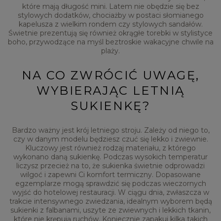
które mają długość mini. Latem nie obędzie się bez
stylowych dodatków, chociażby w postaci słomianego
kapelusza z wielkim rondem czy stylowych sandałów.
Świetnie prezentują się również okrągłe torebki w stylistyce
boho, przywodzące na myśl beztroskie wakacyjne chwile na
plaży.
NA CO ZWRÓCIĆ UWAGĘ,
WYBIERAJĄC LETNIĄ
SUKIENKĘ?
Bardzo ważny jest krój letniego stroju. Zależy od niego to,
czy w danym modelu będziesz czuć się lekko i zwiewnie.
Kluczowy jest również rodzaj materiału, z którego
wykonano daną sukienkę. Podczas wysokich temperatur
liczysz przecież na to, że sukienka świetnie odprowadzi
wilgoć i zapewni Ci komfort termiczny. Dopasowane
egzemplarze mogą sprawdzić się podczas wieczornych
wyjść do hotelowej restauracji. W ciągu dnia, zwłaszcza w
trakcie intensywnego zwiedzania, idealnym wyborem będą
sukienki z falbanami, uszyte ze zwiewnych i lekkich tkanin,
które nie krępują ruchów. Koniecznie zapakuj kilka takich