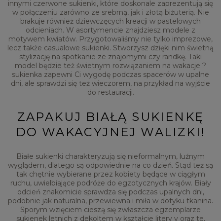
innymi czerwone sukienki, które doskonale zaprezentują się
w połączeniu zarówno ze srebrną, jak i złotą biżuterią. Nie
brakuje również dziewczęcych kreacji w pastelowych
odcieniach. W asortymencie znajdziesz modele z
motywem kwiatów. Przygotowaliśmy nie tylko imprezowe,
lecz także casualowe sukienki. Stworzysz dzięki nim świetną
stylizację na spotkanie ze znajomymi czy randkę. Taki
model będzie też świetnym rozwiązaniem na wakacje ?
sukienka zapewni Ci wygodę podczas spacerów w upalne
dni, ale sprawdzi się też wieczorem, na przykład na wyjście
do restauracji.
ZAPAKUJ BIAŁĄ SUKIENKĘ
DO WAKACYJNEJ WALIZKI!
Białe sukienki charakteryzują się nieformalnym, luźnym
wyglądem, dlatego są odpowiednie na co dzień. Stąd też są
tak chętnie wybierane przez kobiety będące w ciągłym
ruchu, uwielbiające podróże do egzotycznych krajów. Biały
odcień znakomicie sprawdza się podczas upalnych dni,
podobnie jak naturalna, przewiewna i miła w dotyku tkanina.
Sporym wzięciem cieszą się zwłaszcza egzemplarze
sukienek letnich z dekoltem w kształcie litery v oraz te,