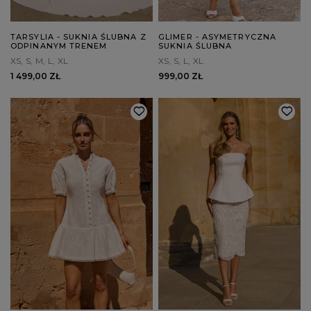
TARSYLIA - SUKNIA ŚLUBNA Z
GLIMER - ASYMETRYCZNA
ODPINANYM TRENEM
SUKNIA ŚLUBNA
XS
S
M
L
XL
XS
S
L
XL
1 499,00 ZŁ
999,00 ZŁ