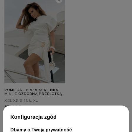
ROMILDA - BIAŁA SUKIENKA
MINI Z OZDOBNĄ PRZELOTKĄ
XXS
XS
S
M
L
XL
629,00 ZŁ
Konfiguracja zgód
STRONA 1 Z 1
Dbamy o Twoją prywatność