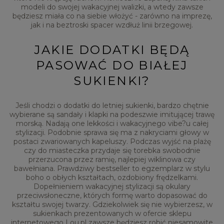
modeli do swojej wakacyjnej walizki, a wtedy zawsze
będziesz miała co na siebie włożyć - zarówno na imprezę,
jak i na beztroski spacer wzdłuż linii brzegowej.
JAKIE DODATKI BĘDĄ
PASOWAĆ DO BIAŁEJ
SUKIENKI?
Jeśli chodzi o dodatki do letniej sukienki, bardzo chętnie
wybierane są sandały i klapki na podeszwie imitującej trawę
morską. Nadają one lekkości i wakacyjnego vibe?u całej
stylizacji. Podobnie sprawa się ma z nakryciami głowy w
postaci zwariowanych kapeluszy. Podczas wyjść na plażę
czy do miasteczka przydaje się torebka swobodnie
przerzucona przez ramię, najlepiej wiklinowa czy
bawełniana. Prawdziwy bestseller to egzemplarz w stylu
boho o obłych kształtach, ozdobiony frędzelkami.
Dopełnieniem wakacyjnej stylizacji są okulary
przeciwsłoneczne, których formę warto dopasować do
kształtu swojej twarzy. Gdziekolwiek się nie wybierzesz, w
sukienkach prezentowanych w ofercie sklepu
internetowego Lou.pl zawsze będziesz robić niesamowite