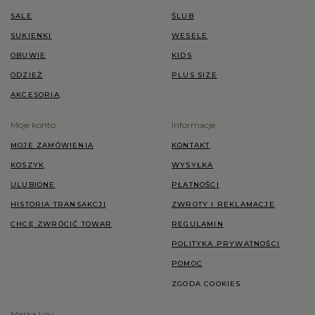
SALE
ŚLUB
SUKIENKI
WESELE
OBUWIE
KIDS
ODZIEŻ
PLUS SIZE
AKCESORIA
Moje konto
Informacje
MOJE ZAMÓWIENIA
KONTAKT
KOSZYK
WYSYŁKA
ULUBIONE
PŁATNOŚCI
HISTORIA TRANSAKCJI
ZWROTY I REKLAMACJE
CHCĘ ZWRÓCIĆ TOWAR
REGULAMIN
POLITYKA PRYWATNOŚCI
POMOC
ZGODA COOKIES
Marka Lou