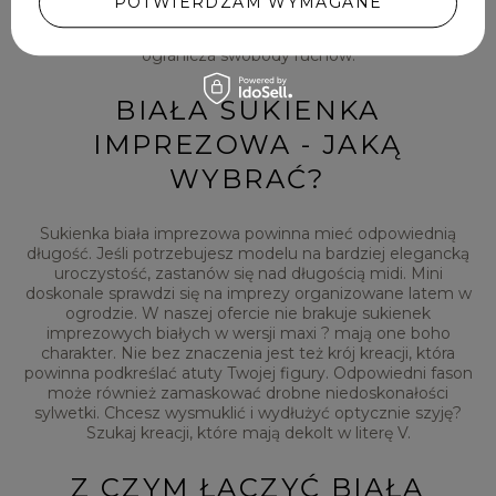
POTWIERDZAM WYMAGANE
też uwagę na dodatek elastanu ? to tkanina, która sprawia,
że kreacja dobrze przylega do ciała, ale przy tym nie
ogranicza swobody ruchów.
BIAŁA SUKIENKA
IMPREZOWA - JAKĄ
WYBRAĆ?
Sukienka biała imprezowa powinna mieć odpowiednią
długość. Jeśli potrzebujesz modelu na bardziej elegancką
uroczystość, zastanów się nad długością midi. Mini
doskonale sprawdzi się na imprezy organizowane latem w
ogrodzie. W naszej ofercie nie brakuje sukienek
imprezowych białych w wersji maxi ? mają one boho
charakter. Nie bez znaczenia jest też krój kreacji, która
powinna podkreślać atuty Twojej figury. Odpowiedni fason
może również zamaskować drobne niedoskonałości
sylwetki. Chcesz wysmuklić i wydłużyć optycznie szyję?
Szukaj kreacji, które mają dekolt w literę V.
Z CZYM ŁĄCZYĆ BIAŁĄ