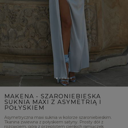
MAKENA - SZARONIEBIESKA
SUKNIA MAXI Z ASYMETRIĄ I
POŁYSKIEM
Asymetryczna maxi suknia w kolorze szaroniebieskim.
Tkanina zwiewna z połyskiem satyny. Prosty dół z
rozcięciem, góra z przeplotem cienkich ramiączek