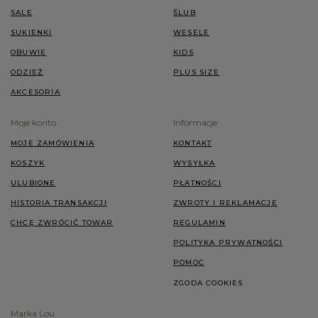
SALE
ŚLUB
SUKIENKI
WESELE
OBUWIE
KIDS
ODZIEŻ
PLUS SIZE
AKCESORIA
Moje konto
Informacje
MOJE ZAMÓWIENIA
KONTAKT
KOSZYK
WYSYŁKA
ULUBIONE
PŁATNOŚCI
HISTORIA TRANSAKCJI
ZWROTY I REKLAMACJE
CHCĘ ZWRÓCIĆ TOWAR
REGULAMIN
POLITYKA PRYWATNOŚCI
POMOC
ZGODA COOKIES
Marka Lou