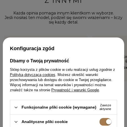
Z INNYMI
Każda opinia pomaga innym klientkom w wyborze.
Jeśli nosiłaś ten model, podziel się swoimi wrażeniami – liczy
się każdy detal.
Konfiguracja zgód
5/5
5/5
Zjawiskowa
Piękna suki
Dbamy o Twoją prywatność
i wygodna 
IZABELLA, BROK
OLIWIA, HA
Sklep korzysta z plików cookie w celu realizacji usług zgodnie z
Polityką dotyczącą cookies
. Możesz określić warunki
przechowywania lub dostępu do cookie w Twojej przeglądarce.
Więcej informacji na temat warunków i prywatności można
znaleźć także na stronie
Prywatność i warunki Google
.
Zawsze
Funkcjonalne pliki cookie (wymagane)
aktywne
Analityczne pliki cookie
DODAJ SWOJĄ OPINIĘ