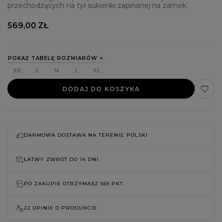
przechodzących na tył sukienki zapinanej na zamek.
569,00 ZŁ
POKAŻ TABELĘ ROZMIARÓW
XS
S
M
L
XL
DODAJ DO KOSZYKA
DARMOWA DOSTAWA NA TERENIE POLSKI
ŁATWY ZWROT DO
14 DNI
PO ZAKUPIE OTRZYMASZ
569 PKT.
22 OPINIE O PRODUKCIE