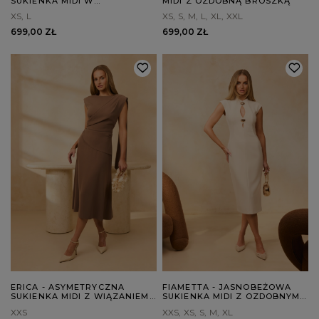
SUKIENKA MIDI W
MIDI Z OZDOBNĄ BROSZKĄ
MASEŁKOWYM ODCIENIU
XS
L
XS
S
M
L
XL
XXL
699,00 ZŁ
699,00 ZŁ
ERICA - ASYMETRYCZNA
FIAMETTA - JASNOBEŻOWA
SUKIENKA MIDI Z WIĄZANIEM
SUKIENKA MIDI Z OZDOBNYMI
W TALII
BROSZKAMI
XXS
XXS
XS
S
M
XL