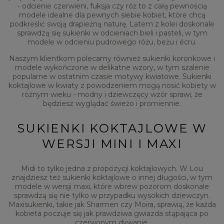
- odcienie czerwieni, fuksja czy róż to z całą pewnością
modele idealne dla pewnych siebie kobiet, które chcą
podkreślić swoją drapieżną naturę. Latem z kolei doskonale
sprawdzą się sukienki w odcieniach bieli i pasteli, w tym
modele w odcieniu pudrowego różu, beżu i écru.
Naszym klientkom polecamy również sukienki koronkowe i
modele wykończone w delikatne wzory, w tym szalenie
popularne w ostatnim czasie motywy kwiatowe. Sukienki
koktajlowe w kwiaty z powodzeniem mogą nosić kobiety w
różnym wieku - modny i dziewczęcy wzór sprawi, że
będziesz wyglądać świeżo i promiennie.
SUKIENKI KOKTAJLOWE W
WERSJI MINI I MAXI
Midi to tylko jedna z propozycji koktajlowych. W Lou
znajdziesz też sukienki koktajlowe o innej długości, w tym
modele w wersji maxi, które wbrew pozorom doskonale
sprawdzą się nie tylko w przypadku wysokich dziewczyn.
Maxisukienki, takie jak Sharmen czy Moira, sprawią, że każda
kobieta poczuje się jak prawdziwa gwiazda stąpająca po
czerwonym dywanie.