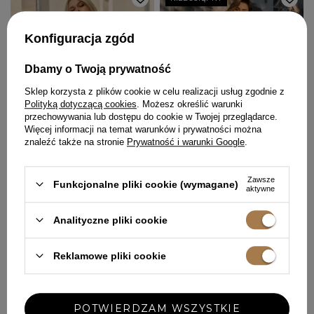
Konfiguracja zgód
Dbamy o Twoją prywatność
Sklep korzysta z plików cookie w celu realizacji usług zgodnie z
Polityką dotyczącą cookies
. Możesz określić warunki
przechowywania lub dostępu do cookie w Twojej przeglądarce.
Więcej informacji na temat warunków i prywatności można
znaleźć także na stronie
Prywatność i warunki Google
.
Zawsze
Funkcjonalne pliki cookie (wymagane)
aktywne
ODALIS - FUKSJOWA MIDI Z
LUANA - PISTACJOWA MIDI Z
Analityczne pliki cookie
ROZKLOSZOWANYM DOŁEM
WIĄZANIEM NA SZYI
XXS
699,00 ZŁ
699,00 ZŁ
Reklamowe pliki cookie
Zobacz więcej...
POTWIERDZAM WSZYSTKIE