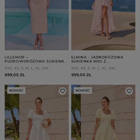
LILLEMOR –
ELMINA - JASNORÓŻOWA
PUDROWORÓŻOWA SUKIENKA
SUKIENKA MIDI Z
MIDI O ASYMETRYCZNYM
ASYMETRYCZNYM DOŁEM
XXS
XS
S
M
L
XL
XXL
XXS
XS
S
M
L
XL
XXL
KROJU
699,00 ZŁ
999,00 ZŁ
NOWOŚĆ
NOWOŚĆ