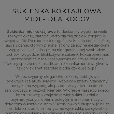
SUKIENKA KOKTAJLOWA
MIDI - DLA KOGO?
Sukienka midi koktajlowa
to doskonały wybór na wiele
różnych okazji, dlatego warto dla niej znaleźć miejsce w
swojej szafie. Po modele o długości za kolano coraz częściej
sięgają panie, którym z jednej strony zależy na eleganckim
wyglądzie, zaś z drugiej na nieograniczonej swobodzie
ruchów i wygodzie. Ekskluzywne sukienki koktajlowe midi,
szczególnie te z rozkloszowanym dołem to również
świetny sposób na zamaskowanie mankamentów sylwetki,
takich jak zbyt szerokie biodra czy duża pupa.
W Lou szyjemy eleganckie sukienki koktajlowe
podkreślające atuty sylwetki i kobiece kształty. Stawiamy
nie tylko na wygodę, ale przede wszystkim na dobre
samopoczucie naszych klientek. W ofercie naszego sklepu
internetowego znajdziesz więc sukienki midi z
asymetrycznym dołem, odkrytymi ramionami czy z
dekoltem w kształcie litery V, który pięknie eksponuje biust,
modele z rozporkiem optycznie wysmuklające sylwetkę
oraz modne sukienki koktajlowe z paskiem eksponującym