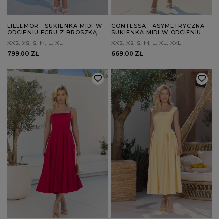
LILLEMOR - SUKIENKA MIDI W
CONTESSA - ASYMETRYCZNA
ODCIENIU ECRU Z BROSZKĄ Z
SUKIENKA MIDI W ODCIENIU
PIÓR
CIEMNEGO BORDO
XXS
XS
S
M
L
XL
XXS
XS
S
M
L
XL
XXL
799,00 ZŁ
669,00 ZŁ