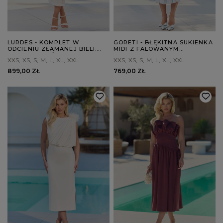
LURDES - KOMPLET W
GORETI - BŁĘKITNA SUKIENKA
ODCIENIU ZŁAMANEJ BIELI:
MIDI Z FALOWANYM
BLUZKA + SPÓDNICA
DEKOLTEM
XXS
XS
S
M
L
XL
XXL
XXS
XS
S
M
L
XL
XXL
899,00 ZŁ
769,00 ZŁ