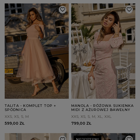
TALITA - KOMPLET TOP +
MANOLA - RÓŻOWA SUKIENKA
SPÓDNICA
MIDI Z AŻUROWEJ BAWEŁNY
XXS
XS
S
M
XXS
XS
S
M
XL
XXL
599,00 ZŁ
799,00 ZŁ
NIEDOSTĘPNY