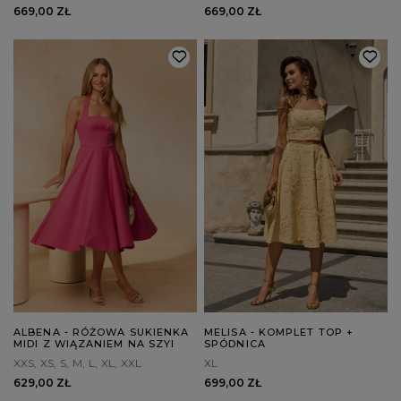
669,00 ZŁ
669,00 ZŁ
ALBENA - RÓŻOWA SUKIENKA
MELISA - KOMPLET TOP +
MIDI Z WIĄZANIEM NA SZYI
SPÓDNICA
XXS
XS
S
M
L
XL
XXL
XL
629,00 ZŁ
699,00 ZŁ