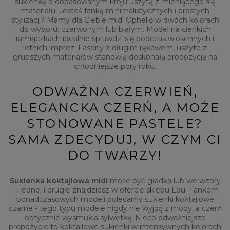
sukienkę o dopasowanym kroju uszytą z mieniącego się
materiału. Jesteś fanką minimalistycznych i prostych
stylizacji? Mamy dla Ciebie midi Ophelię w dwóch kolorach
do wyboru: czerwonym lub białym. Model na cienkich
ramiączkach idealnie sprawdzi się podczas wiosennych i
letnich imprez. Fasony z długim rękawem, uszyte z
grubszych materiałów stanowią doskonałą propozycję na
chłodniejsze pory roku.
ODWAŻNA CZERWIEŃ,
ELEGANCKA CZERŃ, A MOŻE
STONOWANE PASTELE?
SAMA ZDECYDUJ, W CZYM CI
DO TWARZY!
Sukienka koktajlowa midi
może być gładka lub we wzory
- i jedne, i drugie znajdziesz w ofercie sklepu Lou. Fankom
ponadczasowych modeli polecamy sukienki koktajlowe
czarne - tego typu modele nigdy nie wyjdą z mody, a czerń
optycznie wysmukla sylwetkę. Nieco odważniejsze
propozycje to koktajlowe sukienki w intensywnych kolorach