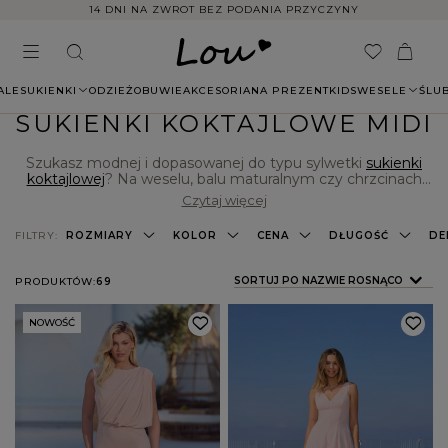
14 DNI NA ZWROT BEZ PODANIA PRZYCZYNY
ALE
SUKIENKI
ODZIEŻ
OBUWIE
AKCESORIA
NA PREZENT
KIDS
WESELE
ŚLU
SUKIENKI KOKTAJLOWE MIDI
Szukasz modnej i dopasowanej do typu sylwetki
sukienki
koktajlowej
? Na weselu, balu maturalnym czy chrzcinach
siostrzeńca chcesz wyglądać jak prawdziwa gwiazda? A
Czytaj więcej
może jesteś fanką minimalistycznych kreacji? W sklepie
internetowym Lou znajdziesz idealną sukienkę na
FILTRY:
ROZMIARY
KOLOR
CENA
DŁUGOŚĆ
DE
szczególne okazje, również na przyjęcia firmowe. Naszym
klientkom polecamy między innymi modele koktajlowe,
które doskonale nadają się na imprezy takie jak wesele, ślub,
ZMIEŃ SORTOWANIE
SORTUJ PO NAZWIE ROSNĄCO
PRODUKTÓW:
69
komunia, a nawet letnie garden party. Co powiesz na
sukienkę koktajlową midi
? Sprawdź sama, co dla Ciebie
przygotowaliśmy!
NOWOŚĆ