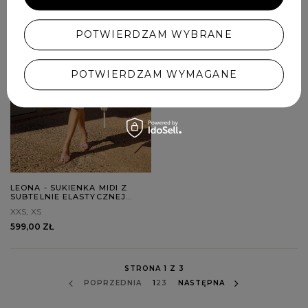
POTWIERDZAM WYBRANE
POTWIERDZAM WYMAGANE
LEONA - SUKIENKA MIDI Z
SUBTELNIE ELASTYCZNEJ
TKANINY Z WYTŁOCZENIAMI
XXS
XS
599,00 ZŁ
STRONA 1 Z 3
POPRZEDNIA
1
2
3
NASTĘPNA