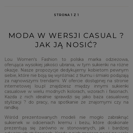
STRONA 1 Z 1
MODA W WERSJI CASUAL ?
JAK JĄ NOSIĆ?
Lou Women's Fashion to polska marka odzieżowa,
oferująca wysokiej jakości ubrania, w tym sukienki na różne
okazje. Nasze propozycje dedykujemy kobietom pewnym
siebie, które nie boją się wyróżniać z tłumu i śmiało podążają
za najnowszymi trendami. W ofercie dostępnej na stronie
internetowej lou.pl znajdziesz między innymi sukienki
casualowe w wielu modnych kolorach, wzorach i fasonach.
Każda z nich idealnie sprawdzi się jako baza casualowej
stylizacji ? do pracy, na spotkanie ze znajomymi czy na
randkę.
Wśród prezentowanych modeli nie mogło zabraknąć
sukienek w odcieniach kremu i beżu, które doskonale
prezentują się zarówno w stonowanych, jak i bardziej