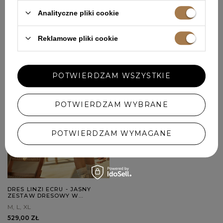
dni przed wprowadzeniem obniżki:
328,30 zł
Analityczne pliki cookie
Reklamowe pliki cookie
POTWIERDZAM WSZYSTKIE
POTWIERDZAM WYBRANE
POTWIERDZAM WYMAGANE
DRES LINZI ECRU - JASNY
ZESTAW DRESOWY W
ODCIENIU ECRU
M
L
XL
529,00 ZŁ