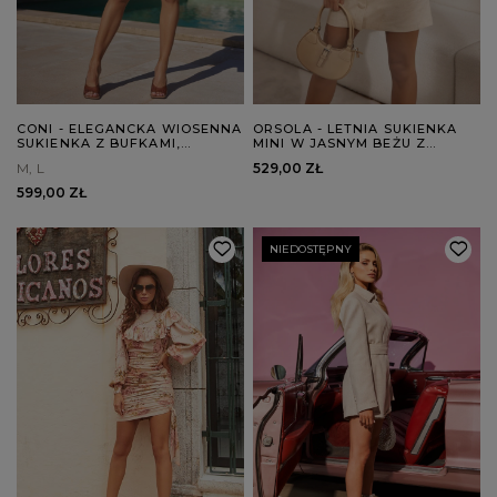
CONI - ELEGANCKA WIOSENNA
ORSOLA - LETNIA SUKIENKA
SUKIENKA Z BUFKAMI,
MINI W JASNYM BEŻU Z
OZDOBNYM SUPEŁKIEM I
GUZIKAMI
M
L
529,00 ZŁ
KIESZENIAMI
599,00 ZŁ
NIEDOSTĘPNY