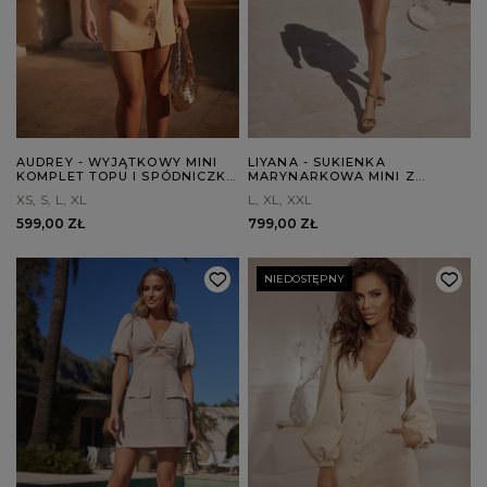
AUDREY - WYJĄTKOWY MINI
LIYANA - SUKIENKA
KOMPLET TOPU I SPÓDNICZKI
MARYNARKOWA MINI Z
NA KAŻDĄ OKAZJĘ
WYŁOGAMI
XS
S
L
XL
L
XL
XXL
599,00 ZŁ
799,00 ZŁ
NIEDOSTĘPNY