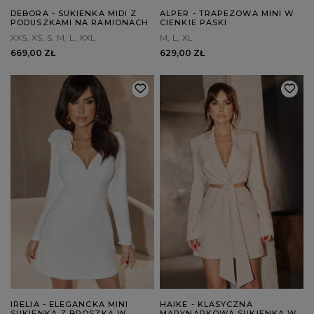
DEBORA - SUKIENKA MIDI Z
ALPER - TRAPEZOWA MINI W
PODUSZKAMI NA RAMIONACH
CIENKIE PASKI
XXS
XS
S
M
L
XXL
M
L
XL
669,00 ZŁ
629,00 ZŁ
IRELIA - ELEGANCKA MINI
HAIKE - KLASYCZNA
SUKIENKA Z BROSZKĄ W
MARYNARKOWA SUKIENKA W