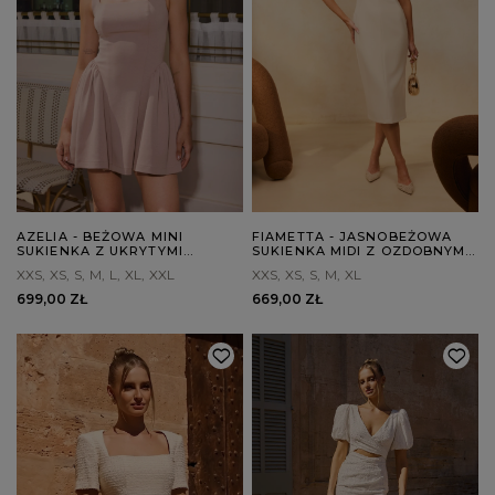
AZELIA - BEŻOWA MINI
FIAMETTA - JASNOBEŻOWA
SUKIENKA Z UKRYTYMI
SUKIENKA MIDI Z OZDOBNYMI
SPODENKAMI
BROSZKAMI
XXS
XS
S
M
L
XL
XXL
XXS
XS
S
M
XL
699,00 ZŁ
669,00 ZŁ