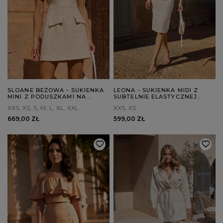
SLOANE BEŻOWA - SUKIENKA
LEONA - SUKIENKA MIDI Z
MINI Z PODUSZKAMI NA
SUBTELNIE ELASTYCZNEJ
RAMIONACH
TKANINY Z WYTŁOCZENIAMI
XXS
XS
S
M
L
XL
XXL
XXS
XS
669,00 ZŁ
599,00 ZŁ