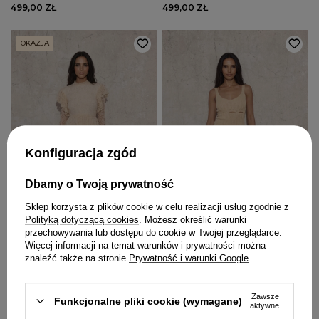
499,00 ZŁ
499,00 ZŁ
OKAZJA
Konfiguracja zgód
Dbamy o Twoją prywatność
Sklep korzysta z plików cookie w celu realizacji usług zgodnie z
Polityką dotyczącą cookies
. Możesz określić warunki
przechowywania lub dostępu do cookie w Twojej przeglądarce.
Więcej informacji na temat warunków i prywatności można
znaleźć także na stronie
Prywatność i warunki Google
.
WENDY - DZIANINOWA MINI W
LORI BEŻOWA - DZIANINOWA
AŻUROWYM BEŻU
SUKIENKA NA RAMIĄCZKACH
XS/S
XS/S
M/L
Zawsze
Funkcjonalne pliki cookie (wymagane)
375,20 ZŁ
429,00 ZŁ
469,00 zł
-20%
aktywne
Najniższa cena produktu w okresie 30