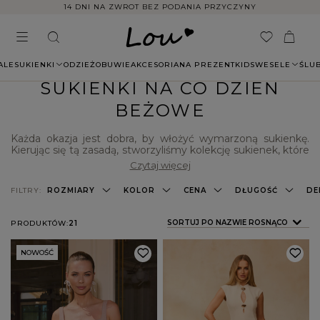
14 DNI NA ZWROT BEZ PODANIA PRZYCZYNY
ALE
SUKIENKI
ODZIEŻ
OBUWIE
AKCESORIA
NA PREZENT
KIDS
WESELE
ŚLU
SUKIENKI NA CO DZIEŃ
BEŻOWE
Każda okazja jest dobra, by włożyć wymarzoną sukienkę.
Kierując się tą zasadą, stworzyliśmy kolekcję sukienek, które
idealnie sprawdzą się na weselu, romantycznej randce czy
Czytaj więcej
biznesowym spotkaniu. Na stronie naszego sklepu
znajdziesz też modne
sukienki casualowe
w wielu
FILTRY:
ROZMIARY
KOLOR
CENA
DŁUGOŚĆ
DE
kobiecych fasonach, kolorach i rozmiarach. Jedną z naszych
propozycji jest
beżowa sukienka na co dzień
dostępna w
różnych odsłonach. Koniecznie zapoznaj się z naszą ofertą i
ZMIEŃ SORTOWANIE
SORTUJ PO NAZWIE ROSNĄCO
PRODUKTÓW:
21
sprawdź sama co jeszcze dla Ciebie przygotowaliśmy!
NOWOŚĆ