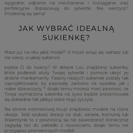
wygodne, odporne na mechacenie i rozciąganie oraz
perfekcyjnie dopasowują do sylwetki. Nie wierzysz?
Przekonaj się sama!
JAK WYBRAĆ IDEALNĄ
SUKIENKĘ?
Masz już na oku jakiś model? A może wciąż się wahasz lub
nie wiesz, w jakiej sukience
będzie Ci do twarzy? W sklepie Lou znajdziesz sukienkę,
która podkreśli atuty Twojej sylwetki i pomoże ukryć jej
drobne mankamenty. Fasony naszych sukienek zostały tak
zaprojektowane, by pasowały zarówno na wysokie, jak i
niskie dziewczyny ? dzięki temu możesz mieć pewność, że
Twoja wymarzona sukienka na żywo będzie prezentowała
się dokładnie tak jakbyś sobie tego życzyła.
Na stronie internetowej lou.pl znajdziesz modele na różne
okazje. Jeśli szukasz kreacji na ślub, wesele, komunię lub
Walentynki to z pewnością się nie zawiedziesz! Koniecznie
zaglądaj też do zakładki z nowościami, dzięki temu nie
przegapisz premierowych modeli!