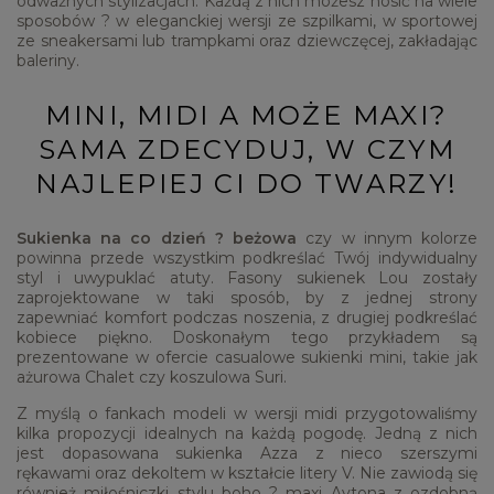
odważnych stylizacjach. Każdą z nich możesz nosić na wiele
sposobów ? w eleganckiej wersji ze szpilkami, w sportowej
ze sneakersami lub trampkami oraz dziewczęcej, zakładając
baleriny.
MINI, MIDI A MOŻE MAXI?
SAMA ZDECYDUJ, W CZYM
NAJLEPIEJ CI DO TWARZY!
Sukienka na co dzień ? beżowa
czy w innym kolorze
powinna przede wszystkim podkreślać Twój indywidualny
styl i uwypuklać atuty. Fasony sukienek Lou zostały
zaprojektowane w taki sposób, by z jednej strony
zapewniać komfort podczas noszenia, z drugiej podkreślać
kobiece piękno. Doskonałym tego przykładem są
prezentowane w ofercie casualowe sukienki mini, takie jak
ażurowa Chalet czy koszulowa Suri.
Z myślą o fankach modeli w wersji midi przygotowaliśmy
kilka propozycji idealnych na każdą pogodę. Jedną z nich
jest dopasowana sukienka Azza z nieco szerszymi
rękawami oraz dekoltem w kształcie litery V. Nie zawiodą się
również miłośniczki stylu boho ? maxi Aytona z ozdobną