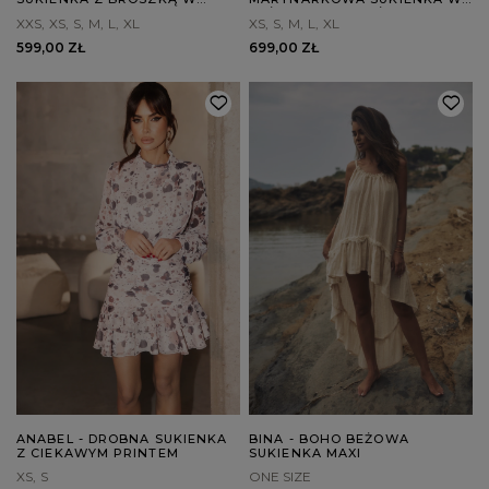
ODCIENIU ECRU
BEŻOWYM MELANŻU
XXS
XS
S
M
L
XL
XS
S
M
L
XL
599,00 ZŁ
699,00 ZŁ
ANABEL - DROBNA SUKIENKA
BINA - BOHO BEŻOWA
Z CIEKAWYM PRINTEM
SUKIENKA MAXI
XS
S
ONE SIZE