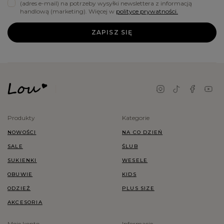
(adres e-mail) na potrzeby wysyłki newslettera z informacją
handlową (marketing). Więcej w
polityce prywatności.
ZAPISZ SIĘ
Produkty
Kategorie
NOWOŚCI
NA CO DZIEŃ
SALE
ŚLUB
SUKIENKI
WESELE
OBUWIE
KIDS
ODZIEŻ
PLUS SIZE
AKCESORIA
Moje konto
Informacje