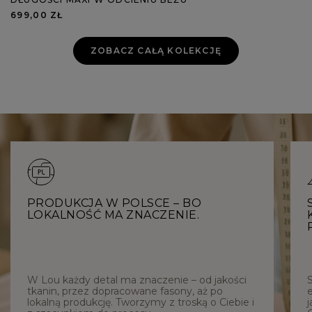
699,00 ZŁ
ZOBACZ CAŁĄ KOLEKCJĘ
PRODUKCJA W POLSCE – BO
LOKALNOŚĆ MA ZNACZENIE.
W Lou każdy detal ma znaczenie – od jakości
tkanin, przez dopracowane fasony, aż po
e
lokalną produkcję. Tworzymy z troską o Ciebie i
j