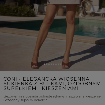
CONI - ELEGANCKA WIOSENNA
SUKIENKA Z BUFKAMI, OZDOBNYM
SUPEŁKIEM I KIESZENIAMI
Beżowa mini posiada bufiaste rękawy, naszywane kieszenie
i ozdobny supeł w dekolcie.