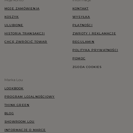
MOJE ZAMÓWIENIA
KONTAKT
KOSZYK
WYSYŁKA
ULUBIONE
PŁATNOŚCI
HISTORIA TRANSAKCJI
ZWROTY I REKLAMACJE
CHCĘ ZWRÓCIĆ TOWAR
REGULAMIN
POLITYKA PRYWATNOŚCI
POMOC
ZGODA COOKIES
Marka Lou
LOOKBOOK
PROGRAM LOJALNOŚCIOWY
THINK GREEN
BLOG
SHOWROOM LOU
INFORMACJE O MARCE