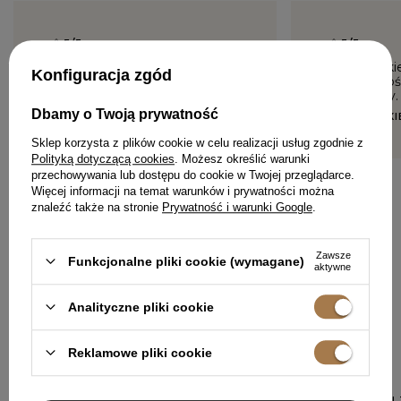
5/5
5/5
Sukienka dla niższych osób do
Piękna suki
Konfiguracja zgód
kolan. Rozmiarówka zawyżona
dobrej jakoś
prześliczny
AGA, GRODZISK MAZOWIECKI
Dbamy o Twoją prywatność
MARTYNA, K
Sklep korzysta z plików cookie w celu realizacji usług zgodnie z
Polityką dotyczącą cookies
. Możesz określić warunki
przechowywania lub dostępu do cookie w Twojej przeglądarce.
Więcej informacji na temat warunków i prywatności można
znaleźć także na stronie
Prywatność i warunki Google
.
DODAJ SWOJĄ OPINIĘ
Zawsze
Funkcjonalne pliki cookie (wymagane)
aktywne
Analityczne pliki cookie
W PODOBNYM KOLORZE
Reklamowe pliki cookie
SHINE - SZPILK