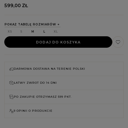
599,00 ZŁ
POKAŻ TABELĘ ROZMIARÓW
XS
S
M
L
XL
DODAJ DO KOSZYKA
DARMOWA DOSTAWA NA TERENIE POLSKI
ŁATWY ZWROT DO
14 DNI
PO ZAKUPIE OTRZYMASZ
599 PKT.
9 OPINII O PRODUKCIE