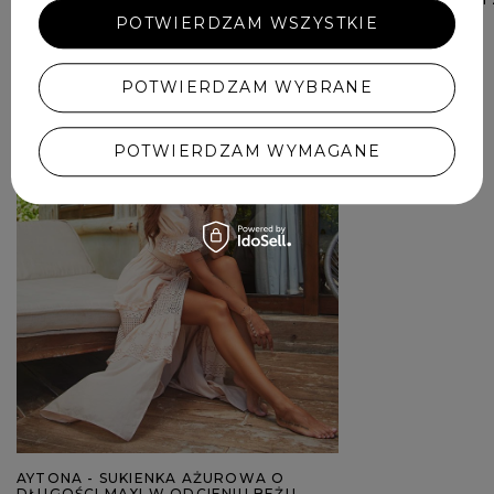
POTWIERDZAM WSZYSTKIE
629,00 ZŁ
POTWIERDZAM WYBRANE
POTWIERDZAM WYMAGANE
AYTONA - SUKIENKA AŻUROWA O
DŁUGOŚCI MAXI W ODCIENIU BEŻU