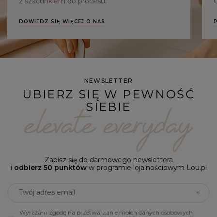
z szacunkiem do procesu.
C
DOWIEDZ SIĘ WIĘCEJ O NAS
NEWSLETTER
UBIERZ SIĘ W PEWNOŚĆ
SIEBIE
Zapisz się do darmowego newslettera
i
odbierz 50 punktów
w programie lojalnościowym Lou.pl
Twój adres email
Wyrażam zgodę na przetwarzanie moich danych osobowych