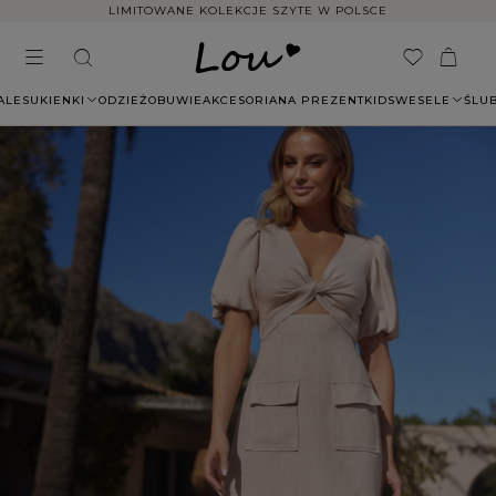
LIMITOWANE KOLEKCJE SZYTE W POLSCE
ALE
SUKIENKI
ODZIEŻ
OBUWIE
AKCESORIA
NA PREZENT
KIDS
WESELE
ŚLU