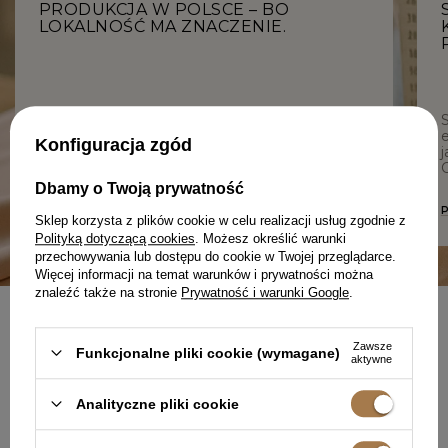
PRODUKCJA W POLSCE – BO
LOKALNOŚĆ MA ZNACZENIE.
W Lou każdy detal ma znaczenie – od jakości
tkanin, przez dopracowane fasony, aż po
e
Konfiguracja zgód
lokalną produkcję. Tworzymy z troską o Ciebie i
j
z szacunkiem do procesu.
C
Dbamy o Twoją prywatność
DOWIEDZ SIĘ WIĘCEJ O NAS
Sklep korzysta z plików cookie w celu realizacji usług zgodnie z
Polityką dotyczącą cookies
. Możesz określić warunki
przechowywania lub dostępu do cookie w Twojej przeglądarce.
Więcej informacji na temat warunków i prywatności można
znaleźć także na stronie
Prywatność i warunki Google
.
NEWSLETTER
Zawsze
Funkcjonalne pliki cookie (wymagane)
UBIERZ SIĘ W PEWNOŚĆ
aktywne
SIEBIE
Analityczne pliki cookie