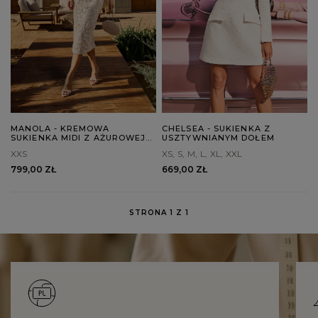
MANOLA - KREMOWA
CHELSEA - SUKIENKA Z
SUKIENKA MIDI Z AŻUROWEJ
USZTYWNIANYM DOŁEM
BAWEŁNY
XXS
XS
S
M
L
XL
XXL
799,00 ZŁ
669,00 ZŁ
STRONA 1 Z 1