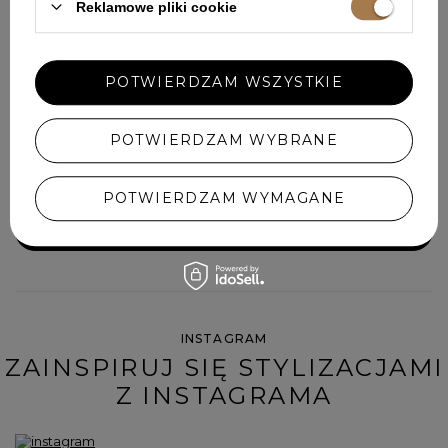
Reklamowe pliki cookie
Zapisz się do darmowego newslettera
i
odbierz 50 punktów
w programie lojalnościowym Lou.pl
POTWIERDZAM WSZYSTKIE
Twój adres email
POTWIERDZAM WYBRANE
Wyrażam zgodę na przetwarzanie moich danych osobowych
(adres e-mail) na potrzeby wysyłki newslettera z informacją
handlową (marketing). Więcej w
polityce prywatności.
POTWIERDZAM WYMAGANE
ZAPISZ SIĘ
INSTAGRAM
ZAINSPIRUJ SIĘ STYLIZACJAMI
Z INSTAGRAMA