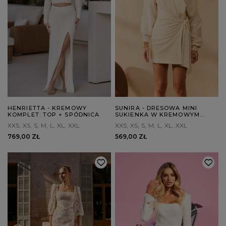
HENRIETTA - KREMOWY
SUNIRA - DRESOWA MINI
KOMPLET: TOP + SPÓDNICA
SUKIENKA W KREMOWYM
ODCIENIU
XXS
XS
S
M
L
XL
XXL
XXS
XS
S
M
L
XL
XXL
769,00 ZŁ
569,00 ZŁ