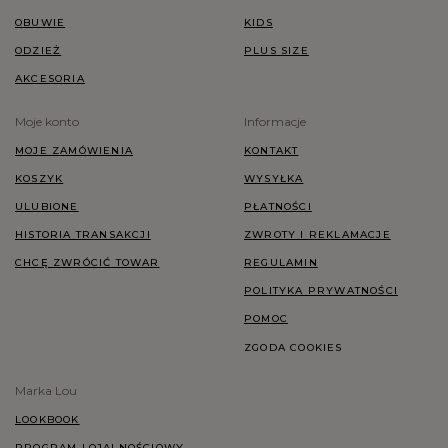
OBUWIE
KIDS
ODZIEŻ
PLUS SIZE
AKCESORIA
Moje konto
Informacje
MOJE ZAMÓWIENIA
KONTAKT
KOSZYK
WYSYŁKA
ULUBIONE
PŁATNOŚCI
HISTORIA TRANSAKCJI
ZWROTY I REKLAMACJE
CHCĘ ZWRÓCIĆ TOWAR
REGULAMIN
POLITYKA PRYWATNOŚCI
POMOC
ZGODA COOKIES
Marka Lou
LOOKBOOK
PROGRAM LOJALNOŚCIOWY