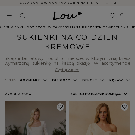
DARMOWA DOSTAWA ZAMÓWIEŃ NA TERENIE POLSKI
ALE
SUKIENKI
ODZIEŻ
OBUWIE
AKCESORIA
NA PREZENT
KIDS
WESELE
ŚLU
SUKIENKI NA CO DZIEŃ
KREMOWE
Sklep internetowy Lou.pl to miejsce, w którym znajdziesz
wymarzoną sukienkę na każdą okazję. W asortymencie
proponujemy modele idealne na ślub, wesele, komunię,
Czytaj więcej
Walentynki czy Sylwestra. Wśród prezentowanych
propozycji nie mogło zabraknąć też
sukienek casualowych
,
FILTRY:
ROZMIARY
DŁUGOŚĆ
DEKOLT
RĘKAW
świetnych do noszenia na co dzień - założysz je na
spotkanie w restauracji, romantyczną randkę, a nawet do
pracy. Możesz wybierać spośród wielu modnych fasonów,
ZMIEŃ SORTOWANIE
SORTUJ PO NAZWIE ROSNĄCO
PRODUKTÓW:
4
wzorów i kolorów. Koniecznie sprawdź sama, co jeszcze dla
Ciebie przygotowaliśmy!