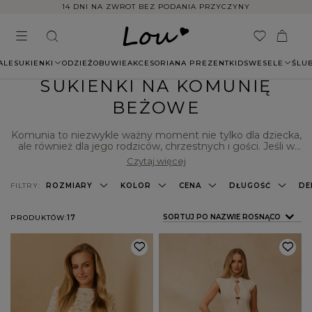
14 DNI NA ZWROT BEZ PODANIA PRZYCZYNY
ALE
SUKIENKI
ODZIEŻ
OBUWIE
AKCESORIA
NA PREZENT
KIDS
WESELE
ŚLU
SUKIENKI NA KOMUNIĘ
BEŻOWE
Komunia to niezwykle ważny moment nie tylko dla dziecka,
ale również dla jego rodziców, chrzestnych i gości. Jeśli w
niedalekiej przyszłości będziesz uczestniczyć w tego
Czytaj więcej
rodzaju uroczystości, to koniecznie przejrzyj nasze
propozycje, wśród których znajdziesz niezliczoną liczbę
FILTRY:
ROZMIARY
KOLOR
CENA
DŁUGOŚĆ
DE
kreacji pasujących na tę okazję.
Beżowe sukienki na
komunię
to świetny pomysł na elegancką stylizację, w
której poczujesz się pięknie i atrakcyjnie. Zapraszamy do
ZMIEŃ SORTOWANIE
SORTUJ PO NAZWIE ROSNĄCO
PRODUKTÓW:
17
złożenia zamówienia jeszcze dziś, a w przypadku pojawienia
się dodatkowych pytań zachęcamy do kontaktu z naszymi
konsultantami. Życzymy udanych zakupów!