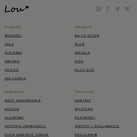
Produkty
Kategorie
NOWOŚCI
NA CO DZIEŃ
SALE
ŚLUB
SUKIENKI
WESELE
OBUWIE
KIDS
ODZIEŻ
PLUS SIZE
AKCESORIA
Moje konto
Informacje
MOJE ZAMÓWIENIA
KONTAKT
KOSZYK
WYSYŁKA
ULUBIONE
PŁATNOŚCI
HISTORIA TRANSAKCJI
ZWROTY I REKLAMACJE
CHCĘ ZWRÓCIĆ TOWAR
REGULAMIN