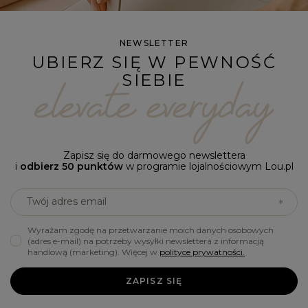
NEWSLETTER
UBIERZ SIĘ W PEWNOŚĆ
SIEBIE
Zapisz się do darmowego newslettera
i
odbierz 50 punktów
w programie lojalnościowym Lou.pl
Twój adres email
Wyrażam zgodę na przetwarzanie moich danych osobowych
(adres e-mail) na potrzeby wysyłki newslettera z informacją
handlową (marketing). Więcej w
polityce prywatności.
ZAPISZ SIĘ