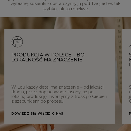
wybranej sukienki - dostarczymy ją pod Twój adres tak
szybko, jak to możliwe.
PRODUKCJA W POLSCE – BO
LOKALNOŚĆ MA ZNACZENIE.
W Lou każdy detal ma znaczenie – od jakości
tkanin, przez dopracowane fasony, aż po
e
lokalną produkcję. Tworzymy z troską o Ciebie i
j
z szacunkiem do procesu.
C
DOWIEDZ SIĘ WIĘCEJ O NAS