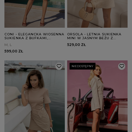
CONI - ELEGANCKA WIOSENNA
ORSOLA - LETNIA SUKIENKA
SUKIENKA Z BUFKAMI,
MINI W JASNYM BEŻU Z
OZDOBNYM SUPEŁKIEM I
GUZIKAMI
M
L
529,00 ZŁ
KIESZENIAMI
599,00 ZŁ
NIEDOSTĘPNY