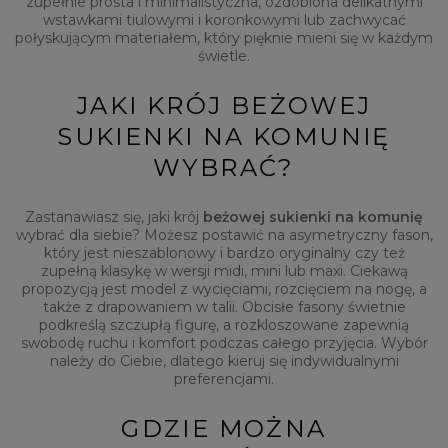
zupełnie prosta i minimalistyczna, ozdobiona delikatnymi
wstawkami tiulowymi i koronkowymi lub zachwycać
połyskującym materiałem, który pięknie mieni się w każdym
świetle.
JAKI KRÓJ BEŻOWEJ
SUKIENKI NA KOMUNIĘ
WYBRAĆ?
Zastanawiasz się, jaki krój
beżowej sukienki na komunię
wybrać dla siebie? Możesz postawić na asymetryczny fason,
który jest nieszablonowy i bardzo oryginalny czy też
zupełną klasykę w wersji midi, mini lub maxi. Ciekawą
propozycją jest model z wycięciami, rozcięciem na nogę, a
także z drapowaniem w talii. Obcisłe fasony świetnie
podkreślą szczupłą figurę, a rozkloszowane zapewnią
swobodę ruchu i komfort podczas całego przyjęcia. Wybór
należy do Ciebie, dlatego kieruj się indywidualnymi
preferencjami.
GDZIE MOŻNA