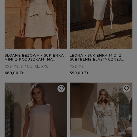
SLOANE BEŻOWA - SUKIENKA
LEONA - SUKIENKA MIDI Z
MINI Z PODUSZKAMI NA
SUBTELNIE ELASTYCZNEJ
RAMIONACH
TKANINY Z WYTŁOCZENIAMI
XXS
XS
S
M
L
XL
XXL
XXS
XS
669,00 ZŁ
599,00 ZŁ