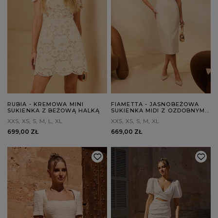
RUBIA - KREMOWA MINI
FIAMETTA - JASNOBEŻOWA
SUKIENKA Z BEŻOWĄ HALKĄ
SUKIENKA MIDI Z OZDOBNYMI
BROSZKAMI
XXS
XS
S
M
L
XL
XXS
XS
S
M
XL
699,00 ZŁ
669,00 ZŁ