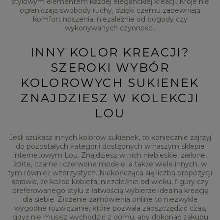
stylowym elementem każdej eleganckiej kreacji. Kroje nie
ograniczają swobody ruchy, dzięki czemu zapewniają
komfort noszenia, niezależnie od pogody czy
wykonywanych czynności.
INNY KOLOR KREACJI?
SZEROKI WYBÓR
KOLOROWYCH SUKIENEK
ZNAJDZIESZ W KOLEKCJI
LOU
Jeśli szukasz innych kolorów sukienek, to koniecznie zajrzyj
do pozostałych kategorii dostępnych w naszym sklepie
internetowym Lou. Znajdziesz w nich niebieskie, zielone,
żółte, czarne i czerwone modele, a także wiele innych, w
tym również wzorzystych. Niekończąca się liczba propozycji
sprawia, że każda kobieta, niezależnie od wieku, figury czy
preferowanego stylu z łatwością wybierze idealną kreację
dla siebie. Złożenie zamówienia online to niezwykle
wygodne rozwiązanie, które pozwala zaoszczędzić czas,
gdyż nie musisz wychodzić z domu, aby dokonać zakupu