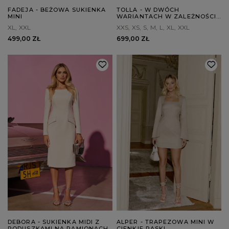
FADEJA - BEŻOWA SUKIENKA
TOLLA - W DWÓCH
MINI
WARIANTACH W ZALEŻNOŚCI
OD WZROSTU
XL
XXL
XXS
XS
S
M
L
XL
XXL
499,00 ZŁ
699,00 ZŁ
DEBORA - SUKIENKA MIDI Z
ALPER - TRAPEZOWA MINI W
PODUSZKAMI NA RAMIONACH
CIENKIE PASKI