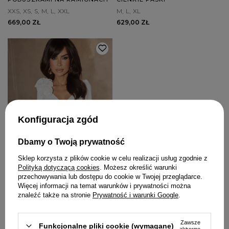
XXS
XS
S
M
L
XXL
M
L
XL
669,00 ZŁ
629,00 ZŁ
Konfiguracja zgód
Dbamy o Twoją prywatność
Sklep korzysta z plików cookie w celu realizacji usług zgodnie z
Polityką dotyczącą cookies
. Możesz określić warunki
przechowywania lub dostępu do cookie w Twojej przeglądarce.
Więcej informacji na temat warunków i prywatności można
znaleźć także na stronie
Prywatność i warunki Google
.
IRELIA - ELEGANCKA MINI
SUKIENKA Z BROSZKĄ W
ODCIENIU ECRU
Zawsze
XXS
XS
S
M
L
XL
Funkcjonalne pliki cookie (wymagane)
aktywne