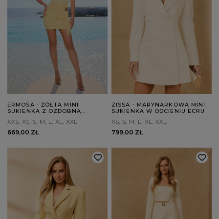
ERMOSA - ŻÓŁTA MINI
ZISSA - MARYNARKOWA MINI
SUKIENKA Z OZDOBNĄ
SUKIENKA W ODCIENIU ECRU
SZARFĄ
XXS
XS
S
M
L
XL
XXL
XS
S
M
L
XL
XXL
669,00 ZŁ
799,00 ZŁ