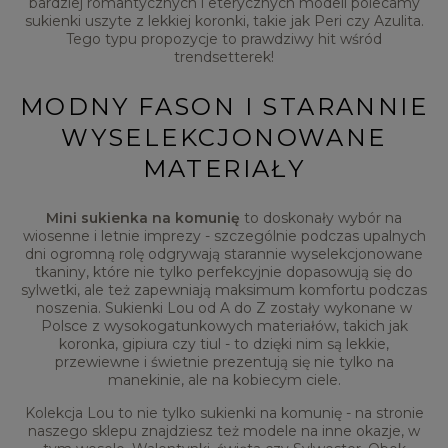
bardziej romantycznych i eterycznych modeli polecamy
sukienki uszyte z lekkiej koronki, takie jak Peri czy Azulita.
Tego typu propozycje to prawdziwy hit wśród
trendsetterek!
MODNY FASON I STARANNIE
WYSELEKCJONOWANE
MATERIAŁY
Mini sukienka na komunię
to doskonały wybór na
wiosenne i letnie imprezy - szczególnie podczas upalnych
dni ogromną rolę odgrywają starannie wyselekcjonowane
tkaniny, które nie tylko perfekcyjnie dopasowują się do
sylwetki, ale też zapewniają maksimum komfortu podczas
noszenia. Sukienki Lou od A do Z zostały wykonane w
Polsce z wysokogatunkowych materiałów, takich jak
koronka, gipiura czy tiul - to dzięki nim są lekkie,
przewiewne i świetnie prezentują się nie tylko na
manekinie, ale na kobiecym ciele.
Kolekcja Lou to nie tylko sukienki na komunię - na stronie
naszego sklepu znajdziesz też modele na inne okazje, w