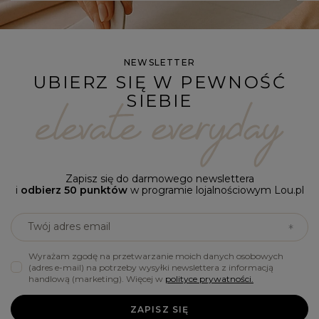
NEWSLETTER
UBIERZ SIĘ W PEWNOŚĆ
SIEBIE
Zapisz się do darmowego newslettera
i
odbierz 50 punktów
w programie lojalnościowym Lou.pl
Twój adres email
Wyrażam zgodę na przetwarzanie moich danych osobowych
(adres e-mail) na potrzeby wysyłki newslettera z informacją
handlową (marketing). Więcej w
polityce prywatności.
ZAPISZ SIĘ