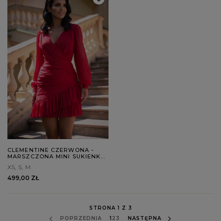
CLEMENTINE CZERWONA -
MARSZCZONA MINI SUKIENKA
W CZERWIENI
XS
S
M
499,00 ZŁ
STRONA 1 Z 3
POPRZEDNIA
1
2
3
NASTĘPNA