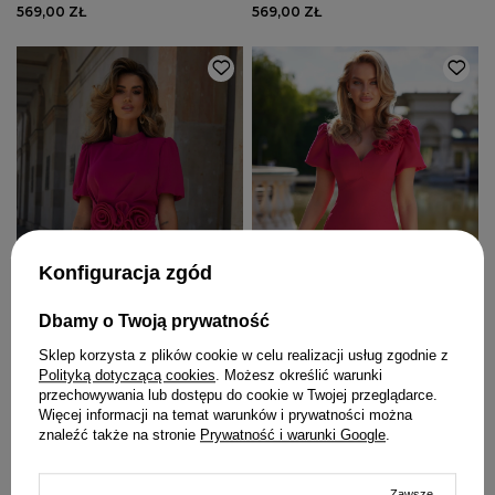
569,00 ZŁ
569,00 ZŁ
Konfiguracja zgód
Dbamy o Twoją prywatność
Sklep korzysta z plików cookie w celu realizacji usług zgodnie z
Polityką dotyczącą cookies
. Możesz określić warunki
przechowywania lub dostępu do cookie w Twojej przeglądarce.
MEAD - KOKTAJLOWA
UMBRA - SUKIENKA MINI W
Więcej informacji na temat warunków i prywatności można
SUKIENKA Z KWIATEM
INTENSYWNYM RÓŻOWYM
znaleźć także na stronie
Prywatność i warunki Google
.
ODCIENIU Z ELASTYCZNĄ
XXS
XS
XL
XXL
XXS
XS
TKANINĄ, BUFIASTYMI
RĘKAWAMI I ODPINANĄ
629,00 ZŁ
569,00 ZŁ
BROSZKĄ
Zawsze