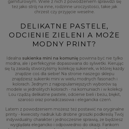
garniturowym. Wiele z nich z powodzeniem sprawdzi się
też jako strój na inne, rodzinne uroczystości, takie jak
chrzest czy przyjęcie weselne.
DELIKATNE PASTELE,
ODCIENIE ZIELENI A MOŻE
MODNY PRINT?
Idealna
sukienka mini na komunię
powinna być nie tylko
modna, ale i perfekcyjnie dopasowana do sylwetki. Kierując
się tą zasadą stworzyliśmy kolekcję sukienek, w której każdy
znajdzie coś dla siebie! Na stronie naszego sklepu
znajdziesz sukienki mini w wielu modnych fasonach i
kolorach. Jednym z najpopularniejszych wyborów są
modele w jednolitych kolorach - na komuniach i w kolekcji
Lou rządzą delikatne pastele, odcienie bieli i beżu, błękit,
szarości oraz ponadczasowa i elegancka czerń.
Latem z powodzeniem możesz też postawić na oryginalne
printy - kwiecisty nadruk lub drobne groszki podkreślą Twój
indywidualny charakter i jednocześnie sprawią, że będziesz
wyglądała elegancko i odpowiednio do okazji. Fankom