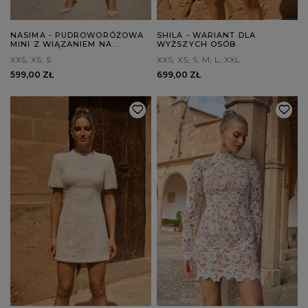
NASIMA - PUDROWORÓŻOWA
SHILA - WARIANT DLA
MINI Z WIĄZANIEM NA
WYŻSZYCH OSÓB
PLECACH
XXS
XS
S
XXS
XS
S
M
L
XXL
599,00 ZŁ
699,00 ZŁ