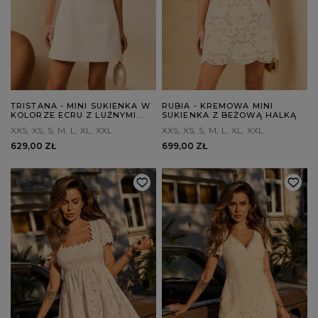
TRISTANA - MINI SUKIENKA W
RUBIA - KREMOWA MINI
KOLORZE ECRU Z LUŹNYMI
SUKIENKA Z BEŻOWĄ HALKĄ
RĘKAWAMI
XXS
XS
S
M
L
XL
XXL
XXS
XS
S
M
L
XL
XXL
629,00 ZŁ
699,00 ZŁ