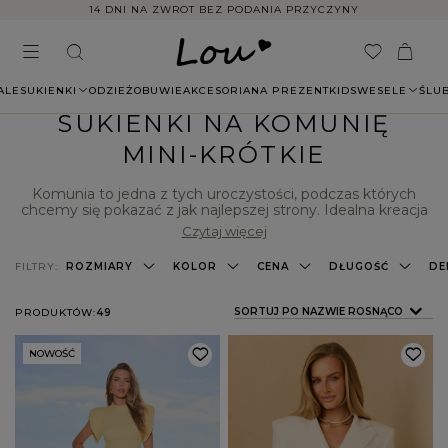
LIMITOWANE KOLEKCJE SZYTE W POLSCE
ALE
SUKIENKI
ODZIEŻ
OBUWIE
AKCESORIA
NA PREZENT
KIDS
WESELE
ŚLU
SUKIENKI NA KOMUNIĘ
MINI-KRÓTKIE
Komunia to jedna z tych uroczystości, podczas których
chcemy się pokazać z jak najlepszej strony. Idealna kreacja
na to wydarzenie powinna być przede wszystkim
Czytaj więcej
elegancka i wyważona. Sklep internetowy Lou to miejsce, w
którym znajdziesz idealny strój na każdą okazję, w tym
FILTRY:
ROZMIARY
KOLOR
CENA
DŁUGOŚĆ
DE
również komunię - tego typu uroczystości odbywają się
wiosną i latem, dlatego warto postawić na sukienki o
długości midi i mini. Koniecznie sprawdź sama co dla Ciebie
ZMIEŃ SORTOWANIE
SORTUJ PO NAZWIE ROSNĄCO
PRODUKTÓW:
49
przygotowaliśmy!
NOWOŚĆ