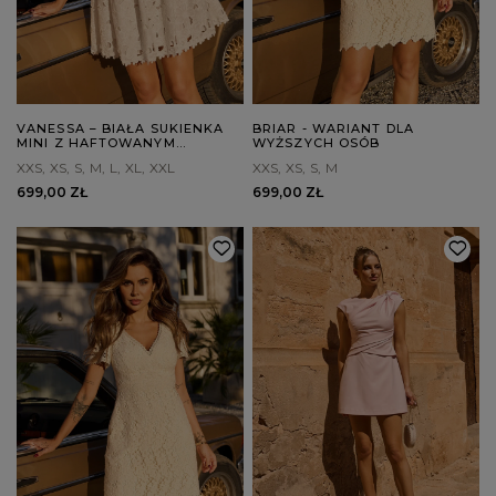
VANESSA – BIAŁA SUKIENKA
BRIAR - WARIANT DLA
MINI Z HAFTOWANYM
WYŻSZYCH OSÓB
WZOREM
XXS
XS
S
M
L
XL
XXL
XXS
XS
S
M
699,00 ZŁ
699,00 ZŁ