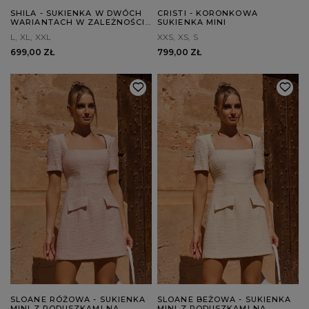
SHILA - SUKIENKA W DWÓCH
CRISTI - KORONKOWA
WARIANTACH W ZALEŻNOŚCI
SUKIENKA MINI
OD WZROSTU
L
XL
XXL
XXS
XS
S
699,00 ZŁ
799,00 ZŁ
SLOANE RÓŻOWA - SUKIENKA
SLOANE BEŻOWA - SUKIENKA
MINI Z PODUSZKAMI NA
MINI Z PODUSZKAMI NA