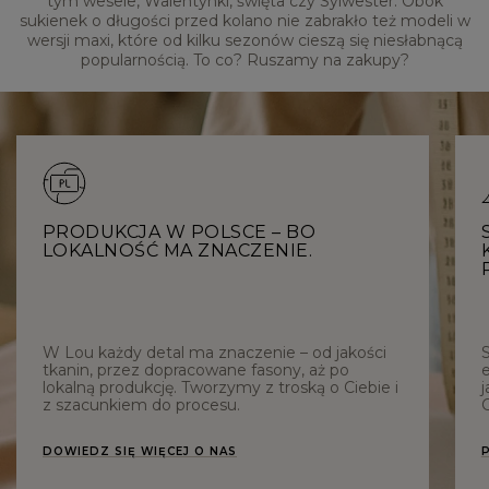
tym wesele, Walentynki, święta czy Sylwester. Obok
sukienek o długości przed kolano nie zabrakło też modeli w
wersji maxi, które od kilku sezonów cieszą się niesłabnącą
popularnością. To co? Ruszamy na zakupy?
PRODUKCJA W POLSCE – BO
LOKALNOŚĆ MA ZNACZENIE.
W Lou każdy detal ma znaczenie – od jakości
tkanin, przez dopracowane fasony, aż po
e
lokalną produkcję. Tworzymy z troską o Ciebie i
j
z szacunkiem do procesu.
C
DOWIEDZ SIĘ WIĘCEJ O NAS