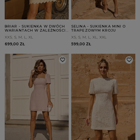
BRIAR - SUKIENKA W DWÓCH
SELINA - SUKIENKA MINI O
WARIANTACH W ZALEŻNOŚCI
TRAPEZOWYM KROJU
OD WZROSTU
XXS
S
M
L
XL
XS
S
M
L
XL
XXL
699,00 ZŁ
599,00 ZŁ