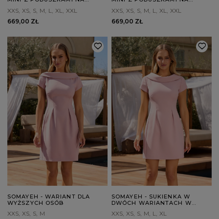
RAMIONACH
RAMIONACH
XXS
XS
S
M
L
XL
XXL
XXS
XS
S
M
L
XL
XXL
669,00 ZŁ
669,00 ZŁ
SOMAYEH - WARIANT DLA
SOMAYEH - SUKIENKA W
WYŻSZYCH OSÓB
DWÓCH WARIANTACH W
ZALEŻNOŚCI OD WZROSTU
XXS
XS
S
M
XXS
XS
S
M
L
XL