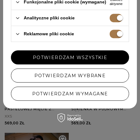
Funkcjonalne pliki cookie (wymagane)
aktywne
Analityczne pliki cookie
Reklamowe pliki cookie
POTWIERDZAM WSZYSTKIE
POTWIERDZAM WYBRANE
POTWIERDZAM WYMAGANE
SHADE - SUKIENKA MINI W
NILDA - MINI KOKTAJLOWA
PASTELOWEJ MIĘCIE Z
SUKIENKA W PUDROWYM
BUFIASTYMI RĘKAWAMI,
RÓŻU
XXS
XS
S
DEKOLTEM V I WYCIĘCIEM NA
PLECACH
569,00 ZŁ
569,00 ZŁ