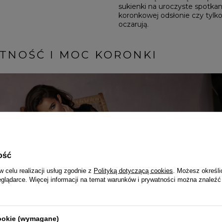
sukienki na uroczyste spotkan
koronkowej odsłonie czy tylk
oczarują.
ATNOŚĆ I MOC KORONKI
ość
w celu realizacji usług zgodnie z
Polityką dotyczącą cookies
. Możesz określi
eglądarce. Więcej informacji na temat warunków i prywatności można znaleźć
cookie (wymagane)