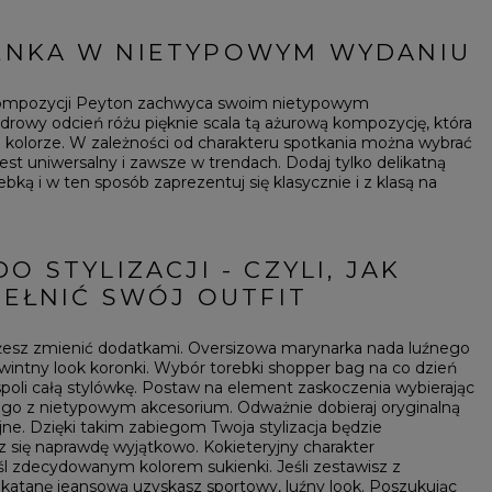
ENKA W NIETYPOWYM WYDANIU
w kompozycji Peyton zachwyca swoim nietypowym
owy odcień różu pięknie scala tą ażurową kompozycję, która
kolorze. W zależności od charakteru spotkania można wybrać
jest uniwersalny i zawsze w trendach. Dodaj tylko delikatną
orebką i w ten sposób zaprezentuj się klasycznie i z klasą na
O STYLIZACJI - CZYLI, JAK
EŁNIĆ SWÓJ OUTFIT
możesz zmienić dodatkami. Oversizowa marynarka nada luźnego
wintny look koronki. Wybór torebki shopper bag na co dzień
poli całą stylówkę. Postaw na element zaskoczenia wybierając
 go z nietypowym akcesorium. Odważnie dobieraj oryginalną
jne. Dzięki takim zabiegom Twoja stylizacja będzie
z się naprawdę wyjątkowo. Kokieteryjny charakter
eśl zdecydowanym kolorem sukienki. Jeśli zestawisz z
 katanę jeansową uzyskasz sportowy, luźny look. Poszukując