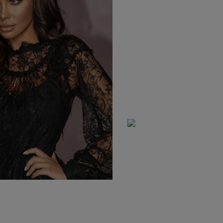
YSTKIE
on / Tkanina
Z DŁUGIM RĘKAWEM
Kolor
Z KRÓTKIM RĘKAWEM
NA RAMIĄCZKACH
TNIE
CZERWON
BEZ RAMIĄCZEK
OSENNE
CZARNE
SIENNE
BEŻOWE
MOWE
BIAŁE
Dekolt
NIEBIESKIE
ZIELONE
on / Długość
BEZ DEKOLTU