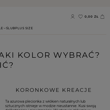
0,00 ZŁ
LE
ŚLUB
PLUS SIZE
JAKI KOLOR WYBRAĆ?
IĆ?
KORONKOWE KREACJE
Ta ażurowa plecionka z włókien naturalnych lub
sztucznych istnieje w modzie nieustannie. Kusi swoją