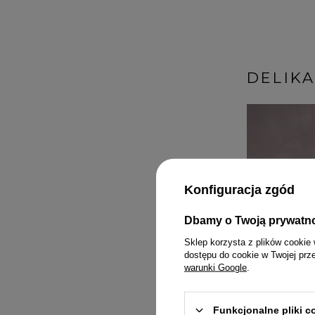
DELIK
Konfiguracja zgód
Dbamy o Twoją prywatn
KOMPLETY
PASKI
MINI
Sklep korzysta z plików cookie 
dostępu do cookie w Twojej prz
KOMBINEZONY
BIŻUTERIA
MIDI
warunki Google
.
T-SHIRTY
GUMKI DO WŁOSÓW
MAXI
Funkcjonalne pliki 