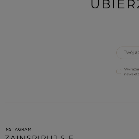
UBIER
Twój a
Wyrażam
newslet
INSTAGRAM
ZAINSPIRUJ SIĘ