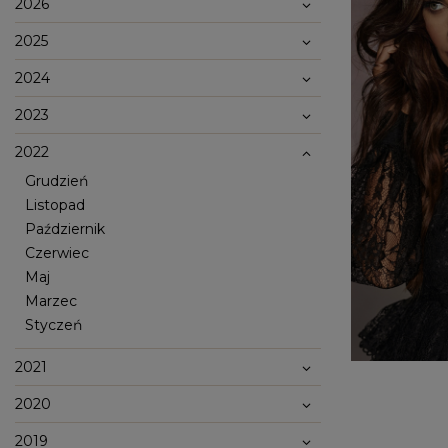
2026
2025
2024
2023
2022
Grudzień
Listopad
Październik
Czerwiec
Popularne kategorie
Maj
NOWOŚCI
NA WESELE
BESTSELLERY
ZOBACZ WSZ
Marzec
Styczeń
Okazja
KARNAWAŁOWE
Sez
IMPREZOWE
WIZYTOWE
2021
WESELE
LE
ELEGANCKIE
ŚLUB
WI
CASUALOWE
CHRZEST
JE
2020
KOKTAJLOWE
NA CO DZIEŃ
ZI
KORONKOWE
RANDKA
DOPASOWANE
ŚWIĘTA
2019
Fas
ROZKLOSZOWANE