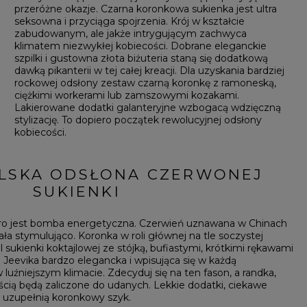
przeróżne okazje. Czarna koronkowa sukienka jest ultra
seksowna i przyciąga spojrzenia. Krój w kształcie
zabudowanym, ale jakże intrygującym zachwyca
klimatem niezwykłej kobiecości. Dobrane eleganckie
szpilki i gustowna złota biżuteria staną się dodatkową
dawką pikanterii w tej całej kreacji. Dla uzyskania bardziej
rockowej odsłony zestaw czarną koronkę z ramoneską,
ciężkimi workerami lub zamszowymi kozakami.
Lakierowane dodatki galanteryjne wzbogacą wdzięczną
stylizację. To dopiero początek rewolucyjnej odsłony
kobiecości.
LSKA ODSŁONA CZERWONEJ
SUKIENKI
ero jest bomba energetyczna. Czerwień uznawana w Chinach
iała stymulująco. Koronka w roli głównej na tle soczystej
ukienki koktajlowej ze stójką, bufiastymi, krótkimi rękawami
ki Jeevika bardzo elegancka i wpisująca się w każdą
luźniejszym klimacie. Zdecyduj się na ten fason, a randka,
ią będą zaliczone do udanych. Lekkie dodatki, ciekawe
a uzupełnią koronkowy szyk.