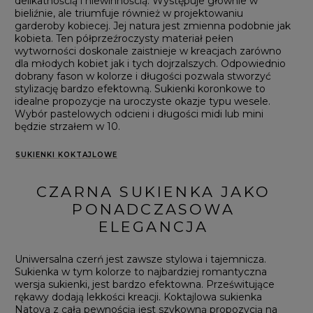
delikatnością i niewinnością. Występuje głównie w
bieliźnie, ale triumfuje również w projektowaniu
garderoby kobiecej. Jej natura jest zmienna podobnie jak
kobieta. Ten półprzeźroczysty materiał pełen
wytworności doskonale zaistnieje w kreacjach zarówno
dla młodych kobiet jak i tych dojrzalszych. Odpowiednio
dobrany fason w kolorze i długości pozwala stworzyć
stylizację bardzo efektowną. Sukienki koronkowe to
idealne propozycje na uroczyste okazje typu wesele.
Wybór pastelowych odcieni i długości midi lub mini
będzie strzałem w 10.
SUKIENKI KOKTAJLOWE
CZARNA SUKIENKA JAKO
PONADCZASOWA
ELEGANCJA
E
Uniwersalna czerń jest zawsze stylowa i tajemnicza.
Sukienka w tym kolorze to najbardziej romantyczna
wersja sukienki, jest bardzo efektowna. Prześwitujące
rękawy dodają lekkości kreacji. Koktajlowa sukienka
Natoya z całą pewnością jest szykowną propozycją na