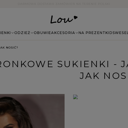
14 DNI NA ZWROT BEZ PODANIA PRZYCZYNY
IENKI
ODZIEŻ
OBUWIE
AKCESORIA
NA PREZENT
KIDS
WESE
AK NOSIĆ?
ONKOWE SUKIENKI - 
JAK NOS