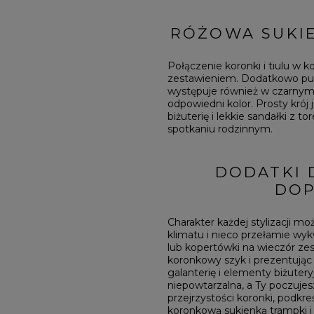
RÓŻOWA SUKI
Połączenie koronki i tiulu 
zestawieniem. Dodatkowo pudr
występuje również w czarnym 
odpowiedni kolor. Prosty krój 
biżuterię i lekkie sandałki z t
spotkaniu rodzinnym.
DODATKI D
DOP
Charakter każdej stylizacji 
klimatu i nieco przełamie wyk
lub kopertówki na wieczór zes
koronkowy szyk i prezentując
galanterię i elementy biżutery
niepowtarzalna, a Ty poczujes
przejrzystości koronki, podkr
koronkową sukienką trampki i