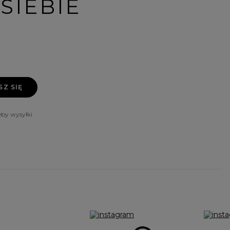
SIEBIE
SZ SIĘ
by wysyłki