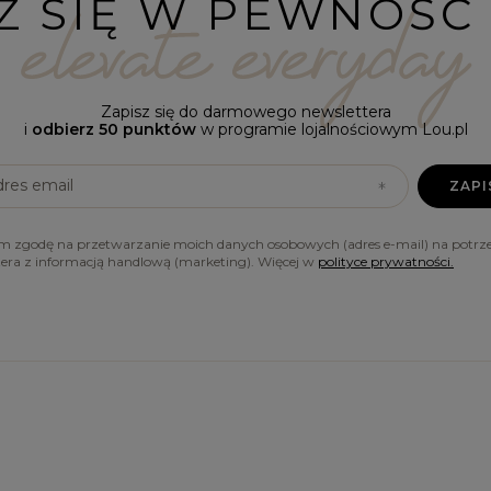
Z SIĘ W PEWNOŚĆ 
Zapisz się do darmowego newslettera
i
odbierz 50 punktów
w programie lojalnościowym Lou.pl
dres email
ZAPI
 zgodę na przetwarzanie moich danych osobowych (adres e-mail) na potrze
tera z informacją handlową (marketing). Więcej w
polityce prywatności.