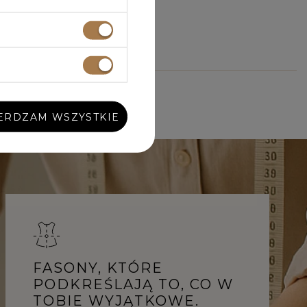
ERDZAM WSZYSTKIE
FASONY, KTÓRE
PODKREŚLAJĄ TO, CO W
TOBIE WYJĄTKOWE.