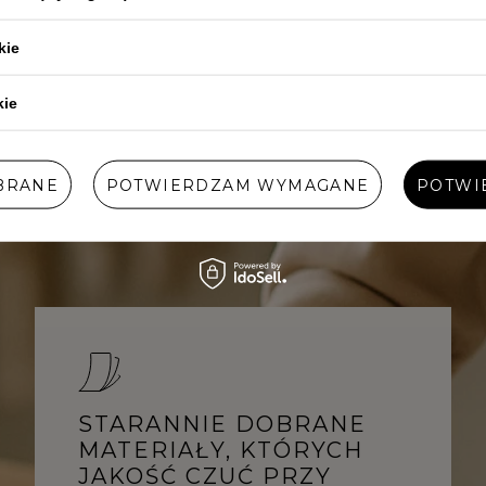
kie
kie
wpisów z
Maj 2022
BRANE
POTWIERDZAM WYMAGANE
POTWI
STARANNIE DOBRANE
MATERIAŁY, KTÓRYCH
JAKOŚĆ CZUĆ PRZY