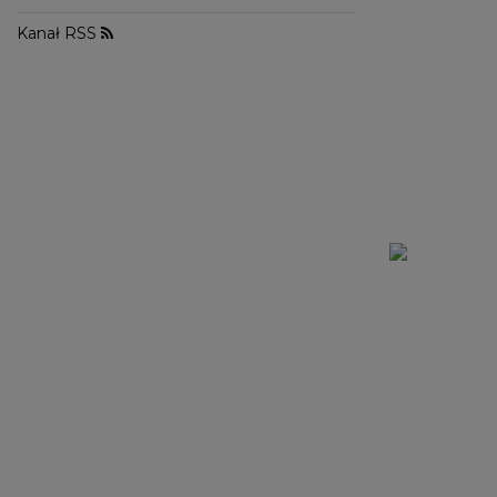
WALENTYNKI
ASYMETRYCZNE
STUDNIÓWKA
BIZNESOWE
MI
Kanał RSS
SYLWESTER
BOHO
MI
KOMUNIA
JEANSOWE
MA
DZIANINOWE
Styl / Rodzaj
Z CEKINAMI
Ręk
DLA KOBIET W CIĄŻY
WIECZOROWE
ZOBACZ WSZYSTKIE
ODKRYJ NOWOŚCI