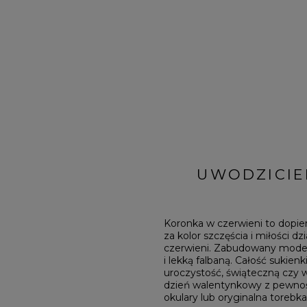
BRĄZOWE
NA PLECACH
RÓŻOWE
KWADRATOWY
NI
SZARE
KOPERTOWY
DI
ŻÓŁTE
KARO
XI
PRINTY
ASYMETRYCZNY
KREMOWE
CARMEN
aw / Ramiączka
UWODZICIE
Koronka w czerwieni to dopi
za kolor szczęścia i miłości dz
czerwieni. Zabudowany model s
i lekką falbaną. Całość sukien
uroczystość, świąteczną czy w 
dzień walentynkowy z pewnośc
okulary lub oryginalna torebk