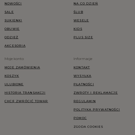
NOWOŚCI
NA CO DZIEŃ
SALE
ŚLUB
SUKIENKI
WESELE
OBUWIE
KIDS
ODZIEŻ
PLUS SIZE
AKCESORIA
Moje konto
Informacje
MOJE ZAMÓWIENIA
KONTAKT
KOSZYK
WYSYŁKA
ULUBIONE
PŁATNOŚCI
HISTORIA TRANSAKCJI
ZWROTY I REKLAMACJE
CHCĘ ZWRÓCIĆ TOWAR
REGULAMIN
POLITYKA PRYWATNOŚCI
POMOC
ZGODA COOKIES