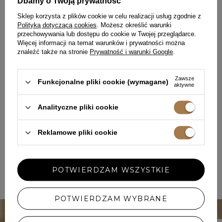
Dbamy o Twoją prywatność
Sklep korzysta z plików cookie w celu realizacji usług zgodnie z
Polityką dotyczącą cookies
. Możesz określić warunki
przechowywania lub dostępu do cookie w Twojej przeglądarce.
Więcej informacji na temat warunków i prywatności można
znaleźć także na stronie
Prywatność i warunki Google
.
Zawsze
Funkcjonalne pliki cookie (wymagane)
TOP 5 ❤️ NAJPIĘKNIEJSZE
aktywne
CZERWONE SUKIENKI NA ŚWIĘTA
Analityczne pliki cookie
BOŻEGO NARODZENIA
Eleganckie sukienki na święta 2024
Reklamowe pliki cookie
ZOBACZ CAŁY ARTYKUŁ
POTWIERDZAM WSZYSTKIE
1
2
NASTĘPNA STRONA
POTWIERDZAM WYBRANE