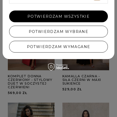
POTWIERDZAM WSZYSTKIE
POTWIERDZAM WYBRANE
POTWIERDZAM WYMAGANE
KOMPLET DONNA
KAMALLA CZARNA -
CZERWONY - STYLOWY
SIŁA CZERNI W MAXI
DUET W SOCZYSTEJ
SUKIENCE
CZERWIENI
529,00 ZŁ
569,00 ZŁ