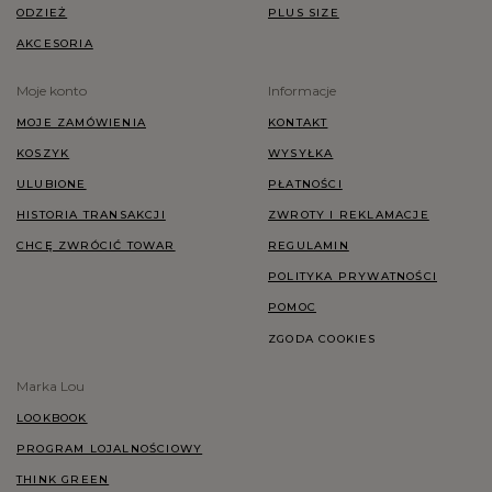
ODZIEŻ
PLUS SIZE
AKCESORIA
Moje konto
Informacje
MOJE ZAMÓWIENIA
KONTAKT
KOSZYK
WYSYŁKA
ULUBIONE
PŁATNOŚCI
HISTORIA TRANSAKCJI
ZWROTY I REKLAMACJE
CHCĘ ZWRÓCIĆ TOWAR
REGULAMIN
POLITYKA PRYWATNOŚCI
POMOC
ZGODA COOKIES
Marka Lou
LOOKBOOK
PROGRAM LOJALNOŚCIOWY
THINK GREEN