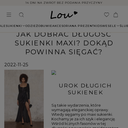
14 DNI NA ZWROT BEZ PODANIA PRZYCZYNY
ALE
SUKIENKI
ODZIEŻ
OBUWIE
AKCESORIA
NA PREZENT
KIDS
WESELE
ŚLU
JAK DOBRAĆ DŁUGOŚĆ
SUKIENKI MAXI? DOKĄD
POWINNA SIĘGAĆ?
2022-11-25
UROK DŁUGICH
SUKIENEK
Są takie wydarzenia, które
wymagają eleganckiej oprawy.
Wtedy sięgamy po maxi sukienki.
Kochamy je za ich szyk i elegancję.
Wśród licznych fasonów w tej
długości z pewnością znajdziesz ten