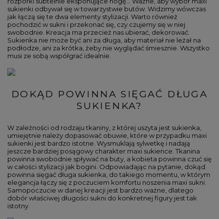
rozporki subtelnie eksponujące nogę... Ważne, aby wybór maxi
sukienki odbywał się w towarzystwie butów. Widzimy wówczas
jak łączą się te dwa elementy stylizacji. Warto również
pochodzić w sukni i przekonać się, czy czujemy się w niej
swobodnie. Kreacja ma przecież nas ubierać, dekorować.
Sukienka nie może być ani za długa, aby materiał nie leżał na
podłodze, ani za krótka, żeby nie wyglądać śmiesznie. Wszystko
musi ze sobą współgrać idealnie.
DOKĄD POWINNA SIĘGAĆ DŁUGA
SUKIENKA?
W zależności od rodzaju tkaniny, z której uszyta jest sukienka,
umiejętnie należy dopasować obuwie, które w przypadku maxi
sukienki jest bardzo istotne. Wysmuklają sylwetkę i nadają
jeszcze bardziej posągowy charakter maxi sukience. Tkanina
powinna swobodnie spływać na buty, a kobieta powinna czuć się
w całości stylizacji jak bogini. Odpowiadając na pytanie, dokąd
powinna sięgać długa sukienka, do takiego momentu, w którym
elegancja łączy się z poczuciem komfortu noszenia maxi sukni.
Samopoczucie w danej kreacji jest bardzo ważne, dlatego
dobór właściwej długości sukni do konkretnej figury jest tak
istotny.