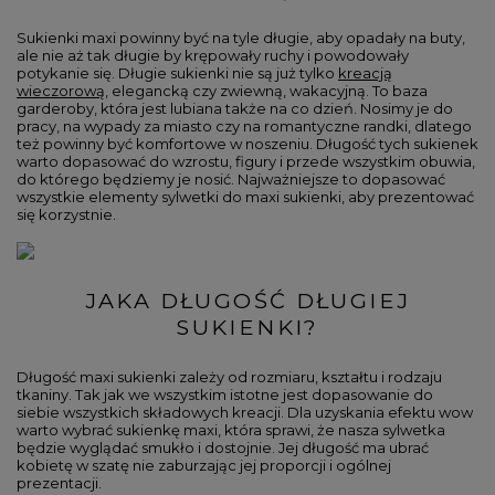
Sukienki maxi powinny być na tyle długie, aby opadały na buty,
ale nie aż tak długie by krępowały ruchy i powodowały
potykanie się. Długie sukienki nie są już tylko
kreacją
wieczorową
, elegancką czy zwiewną, wakacyjną. To baza
garderoby, która jest lubiana także na co dzień. Nosimy je do
pracy, na wypady za miasto czy na romantyczne randki, dlatego
też powinny być komfortowe w noszeniu. Długość tych sukienek
warto dopasować do wzrostu, figury i przede wszystkim obuwia,
do którego będziemy je nosić. Najważniejsze to dopasować
wszystkie elementy sylwetki do maxi sukienki, aby prezentować
się korzystnie.
JAKA DŁUGOŚĆ DŁUGIEJ
SUKIENKI?
Długość maxi sukienki zależy od rozmiaru, kształtu i rodzaju
tkaniny. Tak jak we wszystkim istotne jest dopasowanie do
siebie wszystkich składowych kreacji. Dla uzyskania efektu wow
warto wybrać sukienkę maxi, która sprawi, że nasza sylwetka
będzie wyglądać smukło i dostojnie. Jej długość ma ubrać
kobietę w szatę nie zaburzając jej proporcji i ogólnej
prezentacji.