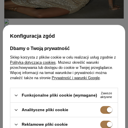
Najnowsze wpisy blogowe
Konfiguracja zgód
Koronkowe sukienki - jaki kolor wybrać? Jak nosić?
Dresowy komplet damski nie tylko na sportowo
Dbamy o Twoją prywatność
Czarne sukienki - z czym je nosić, by wyglądały
oryginalnie?
Sklep korzysta z plików cookie w celu realizacji usług zgodnie z
Mała czarna czy... mała biała?
Polityką dotyczącą cookies
. Możesz określić warunki
Sukienka a odsłonięte plecy. Jak je dobrze
wyeksponować?
przechowywania lub dostępu do cookie w Twojej przeglądarce.
Moc akcesoriów w modzie
Więcej informacji na temat warunków i prywatności można
znaleźć także na stronie
Prywatność i warunki Google
.
Zawsze
Funkcjonalne pliki cookie (wymagane)
Pokaż więcej wpisów z
Listopad 2022
aktywne
Analityczne pliki cookie
POLECANE
Reklamowe pliki cookie