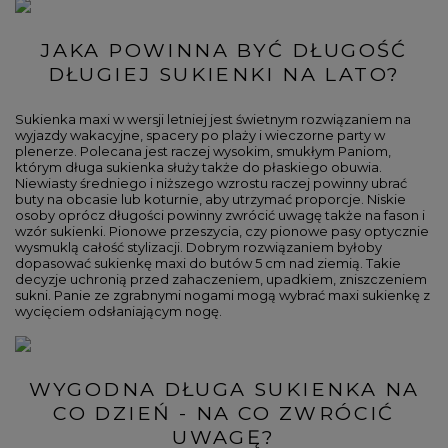
JAKA POWINNA BYĆ DŁUGOŚĆ
DŁUGIEJ SUKIENKI NA LATO?
Sukienka maxi w wersji letniej jest świetnym rozwiązaniem na
wyjazdy wakacyjne, spacery po plaży i wieczorne party w
plenerze. Polecana jest raczej wysokim, smukłym Paniom,
którym długa sukienka służy także do płaskiego obuwia.
Niewiasty średniego i niższego wzrostu raczej powinny ubrać
buty na obcasie lub koturnie, aby utrzymać proporcje. Niskie
osoby oprócz długości powinny zwrócić uwagę także na fason i
wzór sukienki. Pionowe przeszycia, czy pionowe pasy optycznie
wysmuklą całość stylizacji. Dobrym rozwiązaniem byłoby
dopasować sukienkę maxi do butów 5 cm nad ziemią. Takie
decyzje uchronią przed zahaczeniem, upadkiem, zniszczeniem
sukni. Panie ze zgrabnymi nogami mogą wybrać maxi sukienkę z
wycięciem odsłaniającym nogę.
WYGODNA DŁUGA SUKIENKA NA
CO DZIEŃ - NA CO ZWRÓCIĆ
UWAGĘ?