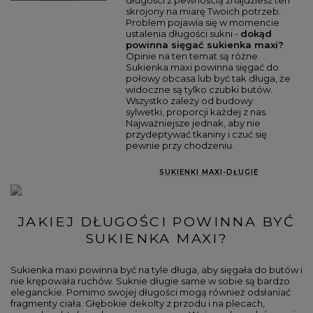
skrojony na miarę Twoich potrzeb.
Problem pojawia się w momencie
ustalenia długości sukni -
dokąd
powinna sięgać sukienka maxi?
Opinie na ten temat są różne.
Sukienka maxi powinna sięgać do
połowy obcasa lub być tak długa, że
widoczne są tylko czubki butów.
Wszystko zależy od budowy
sylwetki, proporcji każdej z nas.
Najważniejsze jednak, aby nie
przydeptywać tkaniny i czuć się
pewnie przy chodzeniu.
SUKIENKI MAXI-DŁUGIE
JAKIEJ DŁUGOŚCI POWINNA BYĆ
SUKIENKA MAXI?
Sukienka maxi powinna być na tyle długa, aby sięgała do butów i
nie krępowała ruchów. Suknie długie same w sobie są bardzo
eleganckie. Pomimo swojej długości mogą również odsłaniać
fragmenty ciała. Głębokie dekolty z przodu i na plecach,