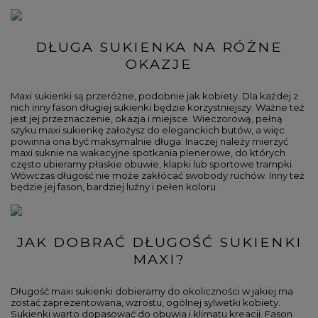
DŁUGA SUKIENKA NA RÓŻNE
OKAZJE
Maxi sukienki są przeróżne, podobnie jak kobiety. Dla każdej z
nich inny fason długiej sukienki będzie korzystniejszy. Ważne też
jest jej przeznaczenie, okazja i miejsce. Wieczorową, pełną
szyku maxi sukienkę założysz do eleganckich butów, a więc
powinna ona być maksymalnie długa. Inaczej należy mierzyć
maxi suknie na wakacyjne spotkania plenerowe, do których
często ubieramy płaskie obuwie, klapki lub sportowe trampki.
Wówczas długość nie może zakłócać swobody ruchów. Inny też
będzie jej fason, bardziej luźny i pełen koloru.
JAK DOBRAĆ DŁUGOŚĆ SUKIENKI
MAXI?
Długość maxi sukienki dobieramy do okoliczności w jakiej ma
zostać zaprezentowana, wzrostu, ogólnej sylwetki kobiety.
Sukienki warto dopasować do obuwia i klimatu kreacji. Fason