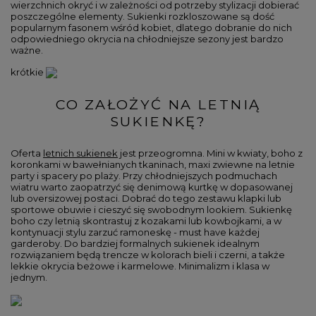
wierzchnich okryć i w zależności od potrzeby stylizacji dobierać
poszczególne elementy. Sukienki rozkloszowane są dość
popularnym fasonem wśród kobiet, dlatego dobranie do nich
odpowiedniego okrycia na chłodniejsze sezony jest bardzo
ważne.
krótkie
CO ZAŁOŻYĆ NA LETNIĄ
SUKIENKĘ?
Oferta
letnich sukienek
jest przeogromna. Mini w kwiaty, boho z
koronkami w bawełnianych tkaninach, maxi zwiewne na letnie
party i spacery po plaży. Przy chłodniejszych podmuchach
wiatru warto zaopatrzyć się denimową kurtkę w dopasowanej
lub oversizowej postaci. Dobrać do tego zestawu klapki lub
sportowe obuwie i cieszyć się swobodnym lookiem. Sukienkę
boho czy letnią skontrastuj z kozakami lub kowbojkami, a w
kontynuacji stylu zarzuć ramoneskę - must have każdej
garderoby. Do bardziej formalnych sukienek idealnym
rozwiązaniem będą trencze w kolorach bieli i czerni, a także
lekkie okrycia beżowe i karmelowe. Minimalizm i klasa w
jednym.