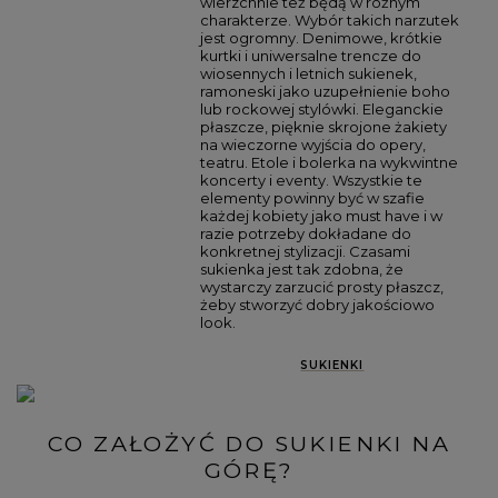
wierzchnie też będą w różnym
charakterze. Wybór takich narzutek
jest ogromny. Denimowe, krótkie
kurtki i uniwersalne trencze do
wiosennych i letnich sukienek,
ramoneski jako uzupełnienie boho
lub rockowej stylówki. Eleganckie
płaszcze, pięknie skrojone żakiety
na wieczorne wyjścia do opery,
teatru. Etole i bolerka na wykwintne
koncerty i eventy. Wszystkie te
elementy powinny być w szafie
każdej kobiety jako must have i w
razie potrzeby dokładane do
konkretnej stylizacji. Czasami
sukienka jest tak zdobna, że
wystarczy zarzucić prosty płaszcz,
żeby stworzyć dobry jakościowo
look.
SUKIENKI
CO ZAŁOŻYĆ DO SUKIENKI NA
GÓRĘ?