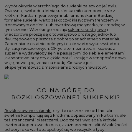
Wybór okrycia wierzchniego do sukienki zależy od jej stylu.
Zwiewna, swobodna letnia sukienka miło komponuje się z
krótkimi kurtkami jeansowymi lub ramoneskami. Bardziej
formalne sukienki warto zaskoczyć klasycznym trenczem w
stonowanym odcieniu lub oversizową marynarką, tak modną w
tym sezonie. Wszelkiego rodzaju
sukienki koktajlowe
i
wieczorowe proszą się o towarzystwo prostego jedno- lub
dwurzędowego płaszcza z dobrego szlachetnego materiału.
Zapomniane ostatnio peleryny i etole warto wykorzystać do
stylizacji wieczorowych. Okrycia te można też miksować z
zupełnie wydawałoby się nie pasującymi do siebie elementami
jak sportowe buty czy ciężkie botki, kreując w ten sposób nową
wizję, nowe spojrzenie na modę. Ciekawie jest
eksperymentować z materiałami z różnych "światów".
CO NA GÓRĘ DO
ROZKLOSZOWANEJ SUKIENKI?
Rozkloszowane sukienki
, czyli te rozszerzane od linii, talii
świetnie komponują się z krótkimi, dopasowanymi kurtkami, ale
też z trenczami i płaszczami. Dobrze też wyglądają krótkie
sweterki kopertowe do pasa, z zaznaczeniem talii. W zależności
od pory roku warto zaopatrzyć się we wszystkie typy