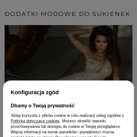
DODATKI MODOWE DO SUKIENEK
Konfiguracja zgód
Dbamy o Twoją prywatność
Sklep korzysta z plików cookie w celu realizacji usług zgodnie z
Polityką dotyczącą cookies
. Możesz określić warunki
Najnowsze wpisy blogowe
przechowywania lub dostępu do cookie w Twojej przeglądarce.
Więcej informacji na temat warunków i prywatności można
Koronkowe sukienki - jaki kolor wybrać? Jak nosić?