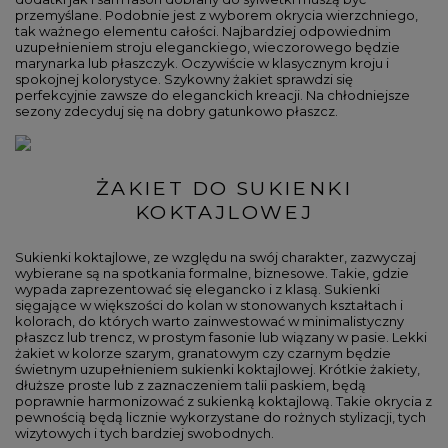
przemyślane. Podobnie jest z wyborem okrycia wierzchniego,
tak ważnego elementu całości. Najbardziej odpowiednim
uzupełnieniem stroju eleganckiego, wieczorowego będzie
marynarka lub płaszczyk. Oczywiście w klasycznym kroju i
spokojnej kolorystyce. Szykowny żakiet sprawdzi się
perfekcyjnie zawsze do eleganckich kreacji. Na chłodniejsze
sezony zdecyduj się na dobry gatunkowo płaszcz.
ŻAKIET DO SUKIENKI
KOKTAJLOWEJ
Sukienki koktajlowe, ze względu na swój charakter, zazwyczaj
wybierane są na spotkania formalne, biznesowe. Takie, gdzie
wypada zaprezentować się elegancko i z klasą. Sukienki
sięgające w większości do kolan w stonowanych kształtach i
kolorach, do których warto zainwestować w minimalistyczny
płaszcz lub trencz, w prostym fasonie lub wiązany w pasie. Lekki
żakiet w kolorze szarym, granatowym czy czarnym będzie
świetnym uzupełnieniem sukienki koktajlowej. Krótkie żakiety,
dłuższe proste lub z zaznaczeniem talii paskiem, będą
poprawnie harmonizować z sukienką koktajlową. Takie okrycia z
pewnością będą licznie wykorzystane do rożnych stylizacji, tych
wizytowych i tych bardziej swobodnych.