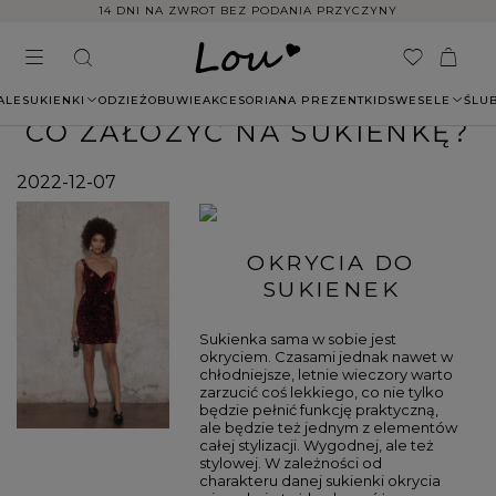
14 DNI NA ZWROT BEZ PODANIA PRZYCZYNY
ALE
SUKIENKI
ODZIEŻ
OBUWIE
AKCESORIA
NA PREZENT
KIDS
WESELE
ŚLU
CO ZAŁOŻYĆ NA SUKIENKĘ?
2022-12-07
OKRYCIA DO
SUKIENEK
Sukienka sama w sobie jest
okryciem. Czasami jednak nawet w
chłodniejsze, letnie wieczory warto
zarzucić coś lekkiego, co nie tylko
będzie pełnić funkcję praktyczną,
ale będzie też jednym z elementów
całej stylizacji. Wygodnej, ale też
stylowej. W zależności od
charakteru danej sukienki okrycia