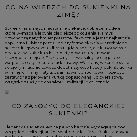
CO NA WIERZCH DO SUKIENKI NA
ZIMĘ?
Sukienki na zimę to nieustannie ciekawe, kobiece modele,
które wymagają jedynie cieplejszego otulenia. Na myśl
przychodzą natychmiast płaszcze i faktycznie jest to najbardziej
popularna i lubiana przez kobiety forma okrycia wierzchniego
na chłodniejszy sezon. Ubrań nigdy za wiele, ale klasyk w czerni
czy beżu w szafie każdej kobiety powinien zajmować
szczególne miejsce. Praktyczny i uniwersalny, do tego bez
wątpienia elegancki i ponadczasowy. Wełniany, w kunsztownie
skrojonym fasonie zawsze dopełni stylowo każdy look. Sukienka
w mniej formalnym stylu, dzianinowa lub sportowa może być
zestawiona z pikowaną kurtką dopasowaną lub oversizową.
Wszystko zależy od charakteru stylizacji i okoliczności.
CO ZAŁOŻYĆ DO ELEGANCKIEJ
SUKIENKI?
Elegancka sukienka jest na pewno bardziej wymagająca pod
względem stylizacji, aniżeli swobodna letnia sukienka. Zarówno
dodatki jak i sam fason dobrany do sylwetki muszą być