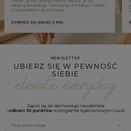
tkanin, przez dopracowane fasony, aż po
e
lokalną produkcję. Tworzymy z troską o Ciebie i
j
z szacunkiem do procesu.
C
DOWIEDZ SIĘ WIĘCEJ O NAS
NEWSLETTER
UBIERZ SIĘ W PEWNOŚĆ
SIEBIE
Zapisz się do darmowego newslettera
i
odbierz 50 punktów
w programie lojalnościowym Lou.pl
Twój adres email