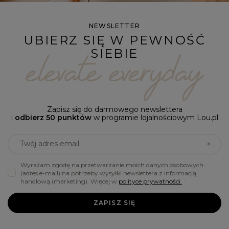
NEWSLETTER
UBIERZ SIĘ W PEWNOŚĆ
SIEBIE
Zapisz się do darmowego newslettera
i
odbierz 50 punktów
w programie lojalnościowym Lou.pl
Twój adres email
Wyrażam zgodę na przetwarzanie moich danych osobowych
(adres e-mail) na potrzeby wysyłki newslettera z informacją
handlową (marketing). Więcej w
polityce prywatności.
ZAPISZ SIĘ