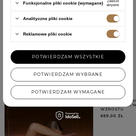
Z INNYMI
Zawsze
Funkcjonalne pliki cookie (wymagane)
aktywne
Każda opinia pomaga innym klientkom w wyborze.
Analityczne pliki cookie
Jeśli nosiłaś ten model, podziel się swoimi wrażeniami – liczy
się każdy detal.
Reklamowe pliki cookie
DODAJ SWOJĄ OPINIĘ
POTWIERDZAM WSZYSTKIE
POTWIERDZAM WYBRANE
W PODOBNYM KOLORZE
POTWIERDZAM WYMAGANE
TAMSIN - KOM
WARIANTACH W
WZROSTU
669,00 ZŁ