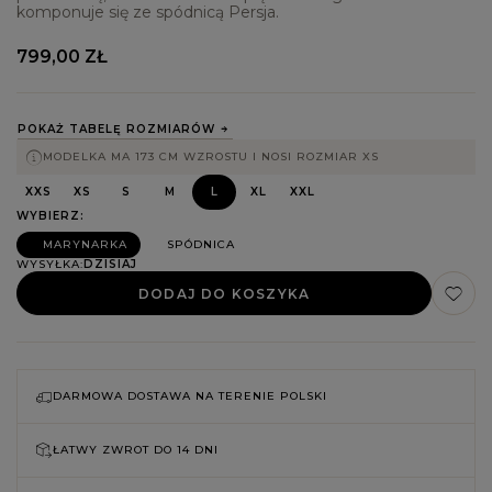
komponuje się ze spódnicą Persja.
799,00 ZŁ
POKAŻ TABELĘ ROZMIARÓW
MODELKA MA 173 CM WZROSTU I NOSI ROZMIAR XS
XXS
XS
S
M
L
XL
XXL
WYBIERZ
MARYNARKA
SPÓDNICA
WYSYŁKA
DZISIAJ
DODAJ DO KOSZYKA
DARMOWA DOSTAWA NA TERENIE POLSKI
ŁATWY ZWROT DO
14 DNI