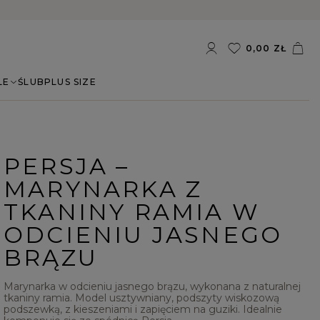
0,00 ZŁ
LE
ŚLUB
PLUS SIZE
PERSJA –
MARYNARKA Z
TKANINY RAMIA W
ODCIENIU JASNEGO
BRĄZU
Marynarka w odcieniu jasnego brązu, wykonana z naturalnej
tkaniny ramia. Model usztywniany, podszyty wiskozową
podszewką, z kieszeniami i zapięciem na guziki. Idealnie