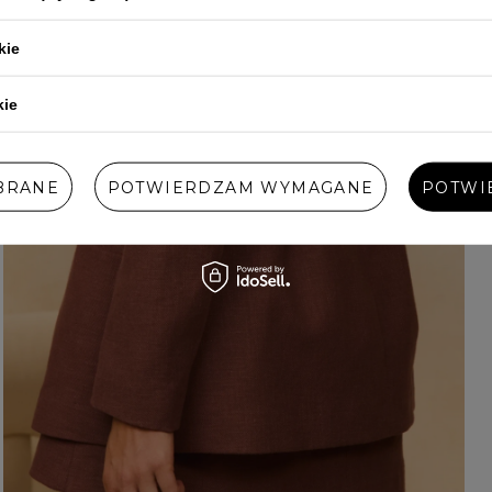
kie
kie
BRANE
POTWIERDZAM WYMAGANE
POTWI