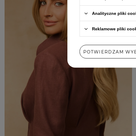
DRESY
CZERWONE
ZOBACZ WSZYSTKIE
Analityczne pliki coo
GARNITURY
CZARNE
MARYNARKI
BEŻOWE
Reklamowe pliki coo
SPÓDNICZKI
BIAŁE
SUKIENKI
NIEBIESKIE
POTWIERDZAM WY
RÓŻOWE
ZOBACZ WSZYSTKIE
SZARE
ZOBACZ WSZYSTKIE