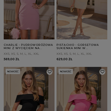
CHARLIE - PUDROWORÓŻOWA
PISTACHIO - GORSETOWA
MINI Z WYCIĘCIEM NA
SUKIENKA MINI W
PLECACH
PISTACJOWYM ODCIENIU
XXS
XS
S
M
L
XL
XXL
XXS
XS
S
M
L
XL
XXL
569,00 ZŁ
629,00 ZŁ
NOWOŚĆ
NOWOŚĆ