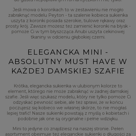
Jeśli mowa o koronkach to w zestawieniu nie mogło
zabraknąć modelu Peyton - ta szalenie kobieca sukienka
uszyta z koronki posiada szerokie, tiulowe rękawy oraz
prosty krój. Zawsze możesz też zamienić koronki na błysk -
pomoże Ci w tym błyszcząca Anubi uszyta cekinowej
tkaniny w odcieniu głębokiej czerni.
ELEGANCKA MINI -
ABSOLUTNY MUST HAVE W
KAŻDEJ DAMSKIEJ SZAFIE
Krótka, elegancka sukienka w ulubionym kolorze to
element, którego nie może zabraknąć w żadnej damskiej
szafie. Jeśli więc szukasz modelu, który nie tylko pomoże Ci
odzyskać pewność siebie, ale też sprawi, że w końcu
poczujesz się kobieco we własnej skórze, to nie mogłaś
lepiej trafić! Nasze sukienki powstają z myślą o kobietach i
podobnie jak one są oryginalne i pełne wdzięku.
Mini to jedyne co znajdziesz na naszej stronie. Pełen
asortyment obejmuje też eleganckie sukienki o długości za