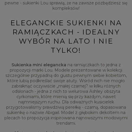
pewne - sukienki Lou sprawią, że na zawsze pozbędziesz się
kompleksów!
ELEGANCKIE SUKIENKI NA
RAMIĄCZKACH - IDEALNY
WYBÓR NA LATO I NIE
TYLKO!
Sukienka mini elegancka
na ramiączkach to jedna z
propozycji marki Lou. Modele prezentowane w kolekcji
szczególnie przypadną do gustu pewnym siebie kobietom,
które lubią podkreślać swoje atuty. Wśród nich nie mogło
zabraknąć oczywiście ,,małej czarnej? w kilku różnych
odsłonach - jedna z nich to welurowa Ashley obszyta
cyrkoniami, które mienią się przy każdym, nawet
najmniejszym ruchu. Dla odważnych kusicielek
przygotowaliśmy prawdziwą perełkę - czarną, dopasowana
sukienkę o nazwie Abigail. Model z głębokim dekoltem na
plecach to propozycja inspirowana najnowszymi modowymi
trendami.