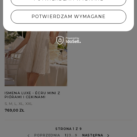
POTWIERDZAM WYMAGANE
ISMENA LUXE - ÉCRU MINI Z
PIÓRAMI I CEKINAMI
S
M
L
XL
XXL
769,00 ZŁ
STRONA 1 Z 9
POPRZEDNIA
1
2
3
...
9
NASTĘPNA