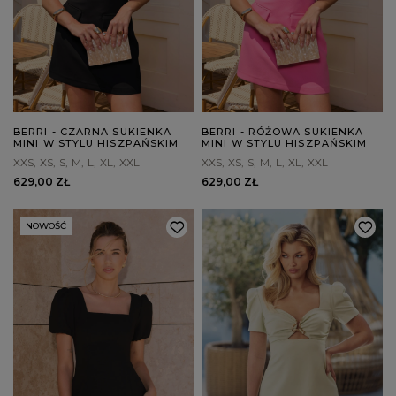
BERRI - CZARNA SUKIENKA
BERRI - RÓŻOWA SUKIENKA
MINI W STYLU HISZPAŃSKIM
MINI W STYLU HISZPAŃSKIM
XXS
XS
S
M
L
XL
XXL
XXS
XS
S
M
L
XL
XXL
629,00 ZŁ
629,00 ZŁ
NOWOŚĆ