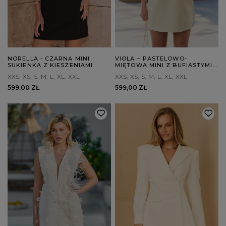
NORELLA - CZARNA MINI
VIOLA – PASTELOWO-
SUKIENKA Z KIESZENIAMI
MIĘTOWA MINI Z BUFIASTYMI
RĘKAWAMI
XXS
XS
S
M
L
XL
XXL
XXS
XS
S
M
L
XL
XXL
599,00 ZŁ
599,00 ZŁ