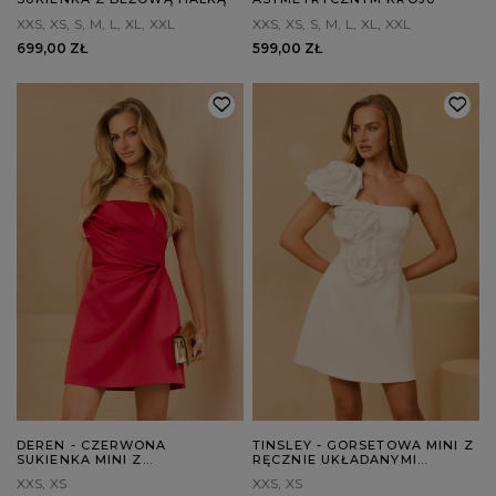
XXS
XS
S
M
L
XL
XXL
XXS
XS
S
M
L
XL
XXL
699,00 ZŁ
599,00 ZŁ
DEREN - CZERWONA
TINSLEY - GORSETOWA MINI Z
SUKIENKA MINI Z
RĘCZNIE UKŁADANYMI
ASYMETRYCZNYM
KWIATAMI
XXS
XS
XXS
XS
DRAPOWANIEM