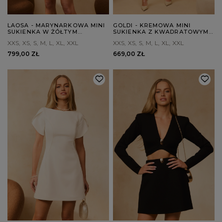
LAOSA - MARYNARKOWA MINI
GOLDI - KREMOWA MINI
SUKIENKA W ŻÓŁTYM
SUKIENKA Z KWADRATOWYM
ODCIENIU
DEKOLTEM
XXS
XS
S
M
L
XL
XXL
XXS
XS
S
M
L
XL
XXL
799,00 ZŁ
669,00 ZŁ