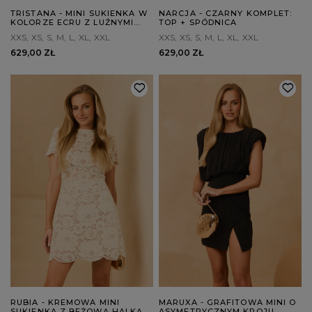
TRISTANA - MINI SUKIENKA W
NARCJA - CZARNY KOMPLET:
KOLORZE ECRU Z LUŹNYMI
TOP + SPÓDNICA
RĘKAWAMI
XXS
XS
S
M
L
XL
XXL
XXS
XS
S
M
L
XL
XXL
629,00 ZŁ
629,00 ZŁ
RUBIA - KREMOWA MINI
MARUXA - GRAFITOWA MINI O
SUKIENKA Z BEŻOWĄ HALKĄ
ASYMETRYCZNYM KROJU