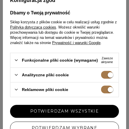
Konfiguracja zgód
Dbamy o Twoją prywatność
Sklep korzysta z plików cookie w celu realizacji usług zgodnie z
Polityką dotyczącą cookies
. Możesz określić warunki
przechowywania lub dostępu do cookie w Twojej przeglądarce.
Więcej informacji na temat warunków i prywatności można
znaleźć także na stronie
Prywatność i warunki Google
.
Zawsze
Funkcjonalne pliki cookie (wymagane)
aktywne
Analityczne pliki cookie
Reklamowe pliki cookie
DOMINIC - PASTELOWO
TOLEDA - JASNORÓŻOWA MINI
ZIELONA MINI Z OZDOBNYMI
Z RAMIĄCZKAMI Z PEREŁ
KWIATAMI
XXS
XS
S
M
L
XL
XXL
XXS
XS
S
M
L
XL
XXL
POTWIERDZAM WSZYSTKIE
699,00 ZŁ
699,00 ZŁ
POTWIERDZAM WYBRANE