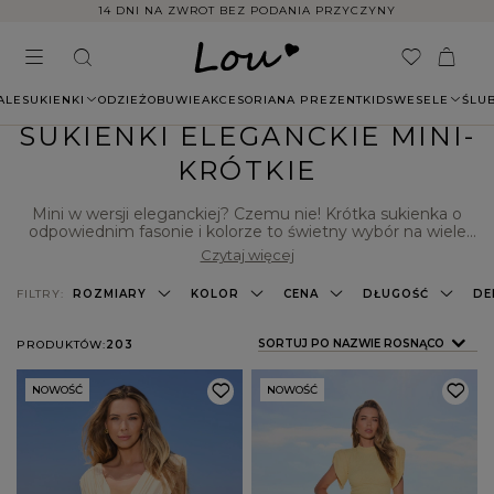
LIMITOWANE KOLEKCJE SZYTE W POLSCE
ALE
SUKIENKI
ODZIEŻ
OBUWIE
AKCESORIA
NA PREZENT
KIDS
WESELE
ŚLU
SUKIENKI ELEGANCKIE MINI-
KRÓTKIE
Mini w wersji eleganckiej? Czemu nie! Krótka sukienka o
odpowiednim fasonie i kolorze to świetny wybór na wiele
różnych okazji. Doskonałym tego przykładem jest
Czytaj więcej
klasyczna ,,mała czarna” wylansowana kilka dekad temu
przez znaną kreatorkę mody, Coco Chanel. W kolekcji Lou
FILTRY:
ROZMIARY
KOLOR
CENA
DŁUGOŚĆ
DE
znajdziesz całą masą
eleganckich sukienek
mini nie tylko w
ponadczasowym, czarnym kolorze. Z myślą o fankach
różnych stylów przygotowaliśmy prawdziwe perełki, w
ZMIEŃ SORTOWANIE
SORTUJ PO NAZWIE ROSNĄCO
PRODUKTÓW:
203
których każda kobieta poczuje się jak prawdziwa księżniczka.
Chcesz je poznać? Koniecznie sprawdź sama, co jeszcze dla
Ciebie przygotowaliśmy!
NOWOŚĆ
NOWOŚĆ