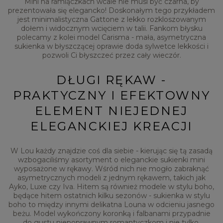
Mini na ramiączkach wcale nie musi być czarna, by
prezentowała się elegancko! Doskonałym tego przykładem
jest minimalistyczna Gattone z lekko rozkloszowanym
dołem i widocznym wcięciem w talii. Fankom błysku
polecamy z kolei model Carisma - mała, asymetryczna
sukienka w błyszczącej oprawie doda sylwetce lekkości i
pozwoli Ci błyszczeć przez cały wieczór.
DŁUGI RĘKAW -
PRAKTYCZNY I EFEKTOWNY
ELEMENT NIEJEDNEJ
ELEGANCKIEJ KREACJI
W Lou każdy znajdzie coś dla siebie - kierując się tą zasadą
wzbogaciliśmy asortyment o eleganckie sukienki mini
wyposażone w rękawy. Wśród nich nie mogło zabraknąć
asymetrycznych modeli z jednym rękawem, takich jak
Ayko, Luxe czy Iva. Hitem są również modele w stylu boho,
będące hitem ostatnich kilku sezonów - sukienka w stylu
boho to między innymi delikatna Louna w odcieniu jasnego
beżu. Model wykończony koronką i falbanami przypadnie
do gustu niepoprawnym romantyczkom i nie tylko.