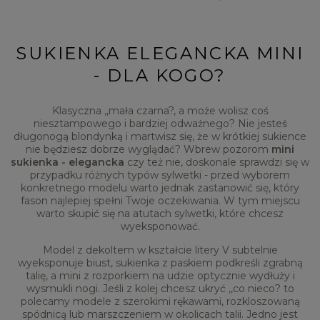
SUKIENKA ELEGANCKA MINI
- DLA KOGO?
Klasyczna ,,mała czarna?, a może wolisz coś
niesztampowego i bardziej odważnego? Nie jesteś
długonogą blondynką i martwisz się, że w krótkiej sukience
nie będziesz dobrze wyglądać? Wbrew pozorom
mini
sukienka - elegancka
czy też nie, doskonale sprawdzi się w
przypadku różnych typów sylwetki - przed wyborem
konkretnego modelu warto jednak zastanowić się, który
fason najlepiej spełni Twoje oczekiwania. W tym miejscu
warto skupić się na atutach sylwetki, które chcesz
wyeksponować.
Model z dekoltem w kształcie litery V subtelnie
wyeksponuje biust, sukienka z paskiem podkreśli zgrabną
talię, a mini z rozporkiem na udzie optycznie wydłuży i
wysmukli nogi. Jeśli z kolej chcesz ukryć ,,co nieco? to
polecamy modele z szerokimi rękawami, rozkloszowaną
spódnicą lub marszczeniem w okolicach talii. Jedno jest