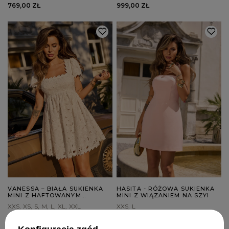
769,00 ZŁ
999,00 ZŁ
VANESSA – BIAŁA SUKIENKA
HASITA - RÓŻOWA SUKIENKA
MINI Z HAFTOWANYM
MINI Z WIĄZANIEM NA SZYI
WZOREM
XXS
XS
S
M
L
XL
XXL
XXS
L
699,00 ZŁ
569,00 ZŁ