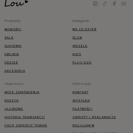
Produkty
Kategorie
NOWOŚCI
NA CO DZIEŃ
SALE
ŚLUB
SUKIENKI
WESELE
OBUWIE
KIDS
ODZIEŻ
PLUS SIZE
AKCESORIA
Moje konto
Informacje
MOJE ZAMÓWIENIA
KONTAKT
KOSZYK
WYSYŁKA
ULUBIONE
PŁATNOŚCI
HISTORIA TRANSAKCJI
ZWROTY I REKLAMACJE
CHCĘ ZWRÓCIĆ TOWAR
REGULAMIN