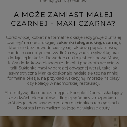
mieniących się cekinów.
A MOŻE ZAMIAST MAŁEJ
CZARNEJ - MAXI CZARNA?
Coraz więcej kobiet na formalne okazje rezygnuje z ,,małej
czarnej? na rzecz długiej
sukienki (eleganckiej, czarnej)
,
która nie bez powodu cieszy się tak dużą popularnością.
model maxi optycznie wydłuża i wysmukla sylwetkę oraz
dodaje jej lekkości. Dowodem na to jest cekinowa Moira,
która dodatkowo eksponuje dekolt i podkreśla wcięcie w
talii. Sukienka maxi w bardziej odważnej wersji, taka jak
asymetryczna Marika doskonale nadaje się też na mniej
formalne okazje, na przykład wakacyjną imprezę na plaży
czy kolację w nadmorskiej restauracji.
Alternatywą dla maxi czarnej jest komplet Donna składający
się z dwóch elementów - długiej spódnicy z rozporkiem i
krótkiego, dopasowanego topu na cienkich ramiączkach.
Prostota i minimalizm to jego największe atuty!