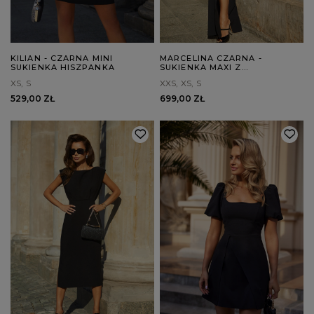
KILIAN - CZARNA MINI
MARCELINA CZARNA -
SUKIENKA HISZPANKA
SUKIENKA MAXI Z
KWIATOWYM ZDOBIENIEM
XS
S
XXS
XS
S
529,00 ZŁ
699,00 ZŁ