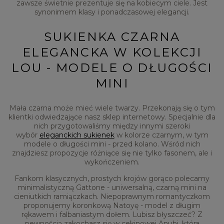
zawsze świetnie prezentuje się na kobiecym ciele. Jest
synonimem klasy i ponadczasowej elegancji.
SUKIENKA CZARNA
ELEGANCKA W KOLEKCJI
LOU - MODELE O DŁUGOŚCI
MINI
Mała czarna może mieć wiele twarzy. Przekonają się o tym
klientki odwiedzające nasz sklep internetowy. Specjalnie dla
nich przygotowaliśmy między innymi szeroki
wybór
eleganckich sukienek
w kolorze czarnym, w tym
modele o długości mini - przed kolano. Wśród nich
znajdziesz propozycje różniące się nie tylko fasonem, ale i
wykończeniem.
Fankom klasycznych, prostych krojów gorąco polecamy
minimalistyczną Gattone - uniwersalną, czarną mini na
cieniutkich ramiączkach. Niepoprawnym romantyczkom
proponujemy koronkową Natoyę - model z długim
rękawem i falbaniastym dołem. Lubisz błyszczeć? Z
pewnością zakochasz się w cekinowej Anubi, która