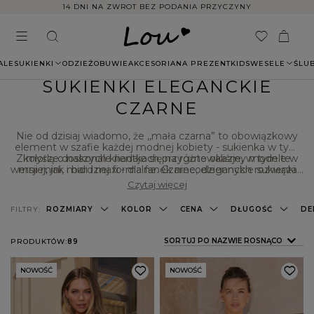
14 DNI NA ZWROT BEZ PODANIA PRZYCZYNY
ALE
SUKIENKI
ODZIEŻ
OBUWIE
AKCESORIA
NA PREZENT
KIDS
WESELE
ŚLU
SUKIENKI ELEGANCKIE
CZARNE
Nie od dzisiaj wiadomo, że ,,mała czarna” to obowiązkowy
element w szafie każdej modnej kobiety - sukienka w tym
Z myślą o naszych klientkach przygotowaliśmy modele w
kolorze doskonale nadaje się na różne okazje, w tym te
wersji mini, midi i maxi - dla fanek niecodziennych rozwiązań
mniej, jak i bardziej formalne. Czarne, eleganckie sukienki
znajdziesz również w kolekcji polskiej marki odzieżowej Lou!
mamy też czarne komplety będące ciekawą alternatywą
Czytaj więcej
dla ,,małej czarnej”. Odwiedź nasz sklep internetowy i
przekonaj się sama, co jeszcze dla Ciebie przygotowaliśmy!
FILTRY:
ROZMIARY
KOLOR
CENA
DŁUGOŚĆ
DE
ZMIEŃ SORTOWANIE
SORTUJ PO NAZWIE ROSNĄCO
PRODUKTÓW:
89
NOWOŚĆ
NOWOŚĆ