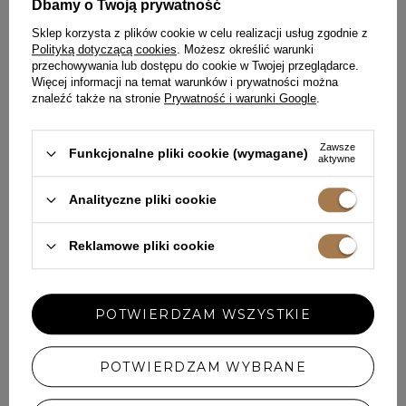
Dbamy o Twoją prywatność
629,00 ZŁ
769,00 ZŁ
Sklep korzysta z plików cookie w celu realizacji usług zgodnie z
Polityką dotyczącą cookies
. Możesz określić warunki
przechowywania lub dostępu do cookie w Twojej przeglądarce.
Więcej informacji na temat warunków i prywatności można
znaleźć także na stronie
Prywatność i warunki Google
.
Zawsze
Funkcjonalne pliki cookie (wymagane)
aktywne
Analityczne pliki cookie
Reklamowe pliki cookie
POTWIERDZAM WSZYSTKIE
CASPERA - CZARNA SUKIENKA
EMERSON - CZARNA SUKIENKA
MINI Z KWIATOWĄ APLIKACJĄ
MINI O TRAPEZOWYM KROJU
POTWIERDZAM WYBRANE
XXS
XS
S
M
L
XL
XXL
XXS
XS
S
M
L
XL
669,00 ZŁ
599,00 ZŁ