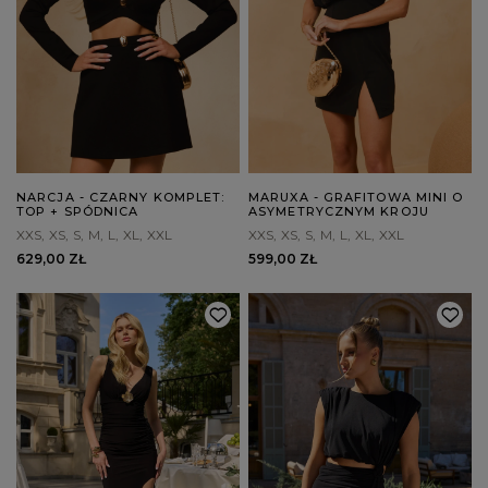
NARCJA - CZARNY KOMPLET:
MARUXA - GRAFITOWA MINI O
TOP + SPÓDNICA
ASYMETRYCZNYM KROJU
XXS
XS
S
M
L
XL
XXL
XXS
XS
S
M
L
XL
XXL
629,00 ZŁ
599,00 ZŁ