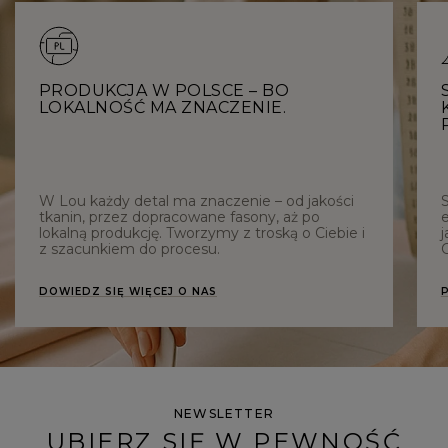
PRODUKCJA W POLSCE – BO
LOKALNOŚĆ MA ZNACZENIE.
W Lou każdy detal ma znaczenie – od jakości
tkanin, przez dopracowane fasony, aż po
e
lokalną produkcję. Tworzymy z troską o Ciebie i
j
z szacunkiem do procesu.
C
DOWIEDZ SIĘ WIĘCEJ O NAS
NEWSLETTER
UBIERZ SIĘ W PEWNOŚĆ