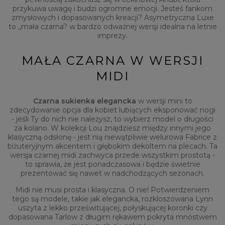
przykuwa uwagę i budzi ogromne emocji. Jesteś fankom
zmysłowych i dopasowanych kreacji? Asymetryczna Luxe
to ,,mała czarna? w bardzo odważnej wersji idealna na letnie
imprezy.
MAŁA CZARNA W WERSJI
MIDI
Czarna sukienka elegancka
w wersji mini to
zdecydowanie opcja dla kobiet lubiących eksponować nogi
- jeśli Ty do nich nie należysz, to wybierz model o długości
za kolano. W kolekcji Lou znajdziesz między innymi jego
klasyczną odsłonę - jest nią niewątpliwie welurowa Fabrice z
biżuteryjnym akcentem i głębokim dekoltem na plecach. Ta
wersja czarnej midi zachwyca przede wszystkim prostotą -
to sprawia, że jest ponadczasowa i będzie świetnie
prezentować się nawet w nadchodzących sezonach.
Midi nie musi prosta i klasyczna. O nie! Potwierdzeniem
tego są modele, takie jak elegancka, rozkloszowana Lynn
uszyta z lekko prześwitującej, połyskującej koronki czy
dopasowana Tarlow z długim rękawem pokryta mnóstwem