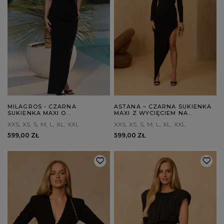
MILAGROS - CZARNA
ASTANA – CZARNA SUKIENKA
SUKIENKA MAXI O
MAXI Z WYCIĘCIEM NA
ASYMETRYCZNYM KROJU
PLECACH
XXS
XS
S
M
L
XL
XXL
XXS
XS
S
M
L
XL
XXL
599,00 ZŁ
599,00 ZŁ