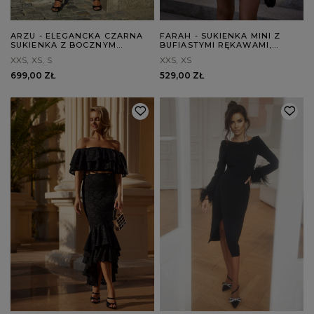
ARZU - ELEGANCKA CZARNA
FARAH - SUKIENKA MINI Z
SUKIENKA Z BOCZNYM
BUFIASTYMI RĘKAWAMI,
ROZPORKIEM
ASYMETRYCZNYM DOŁEM I
XXS
XS
S
XXS
XS
KWADRATOWYM DEKOLTEM,
ZAPINANA NA ZAMEK
699,00 ZŁ
529,00 ZŁ