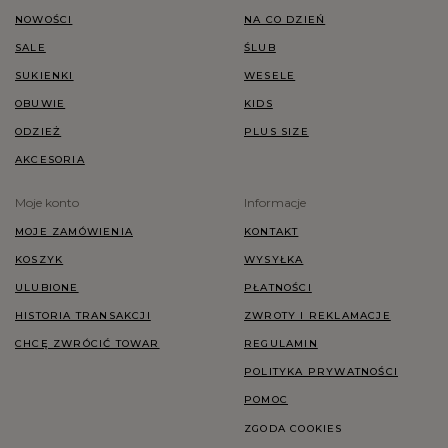
NOWOŚCI
NA CO DZIEŃ
SALE
ŚLUB
SUKIENKI
WESELE
OBUWIE
KIDS
ODZIEŻ
PLUS SIZE
AKCESORIA
Moje konto
Informacje
MOJE ZAMÓWIENIA
KONTAKT
KOSZYK
WYSYŁKA
ULUBIONE
PŁATNOŚCI
HISTORIA TRANSAKCJI
ZWROTY I REKLAMACJE
CHCĘ ZWRÓCIĆ TOWAR
REGULAMIN
POLITYKA PRYWATNOŚCI
POMOC
ZGODA COOKIES