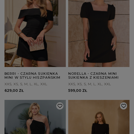
BERRI - CZARNA SUKIENKA
NORELLA - CZARNA MINI
MINI W STYLU HISZPAŃSKIM
SUKIENKA Z KIESZENIAMI
XXS
XS
S
M
L
XL
XXL
XXS
XS
S
M
L
XL
XXL
629,00 ZŁ
599,00 ZŁ