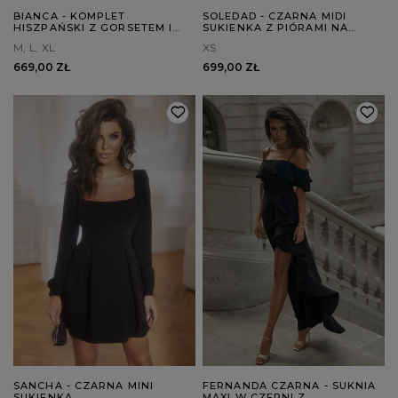
BIANCA - KOMPLET
SOLEDAD - CZARNA MIDI
HISZPAŃSKI Z GORSETEM I
SUKIENKA Z PIÓRAMI NA
FALBANAMI: REGULOWANY
WYJĄTKOWE OKAZJE
M
L
XL
XS
TYŁ I ELEGANCKIE WIĄZANIE
669,00 ZŁ
699,00 ZŁ
SANCHA - CZARNA MINI
FERNANDA CZARNA - SUKNIA
SUKIENKA
MAXI W CZERNI Z