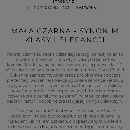
STRONA 1 Z 4
POPRZEDNIA
1
2
3
4
NASTĘPNA
MAŁA CZARNA - SYNONIM
KLASY I ELEGANCJI
Prosta, czarna sukienka odsłaniająca nogi poniżej kolan to
model, który wyzwolił kobiety z ciasnych gorsetów i
krynolin. Moda na nią pojawiła się w drugiej połowie lat 20.
XX wieku za sprawą znanej kreatorki trendów, Coco Chanel.
Sukienka zaprezentowana przez projektantkę podczas
prezentacji wiosennej kolekcji wywołała sensacje - jedni ją
krytykowali za zbyt frywolny charakter, inni zaś chwalili za
odważne podejście do współczesnych trendów. Mimo
licznych kontrowersji ,,mała czarna? na stałe zapisała się na
kartach historii, podobnie zresztą jaj jej pomysłodawczyni.
Dziś ,,mała czarna? dostępna jest w wielu różnych
odsłonach - może być prosta lub zdobiona cekinami, z
rękawem lub na ramiączkach, o dopasowanym lub lekko
rozkloszowanym kroju. Niezależnie od tego ile ma twarzy,