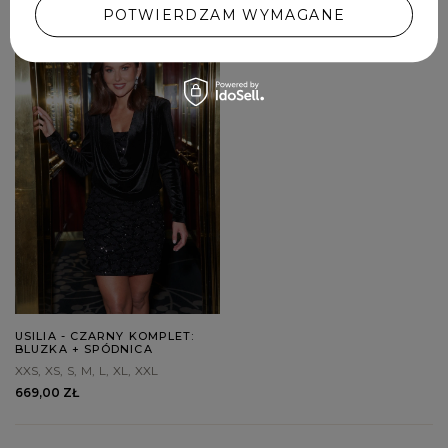
POTWIERDZAM WYMAGANE
Zobacz więcej...
USILIA - CZARNY KOMPLET:
BLUZKA + SPÓDNICA
XXS
XS
S
M
L
XL
XXL
669,00 ZŁ