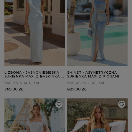
LIZBONA - JASNONIEBIESKA
SHINET - ASYMETRYCZNA
SUKIENKA MAXI Z BASKINKĄ I
SUKIENKA MAXI Z PIÓRAMI
RĘCZNIE UKŁADANYM
XXS
XS
S
M
L
XXL
XXS
XS
M
L
XL
XXL
KWIATEM
769,00 ZŁ
829,00 ZŁ