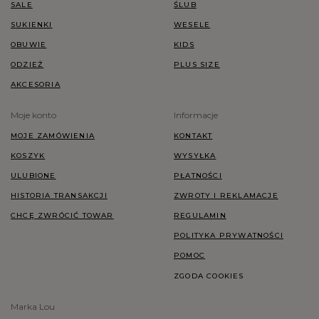
SALE
ŚLUB
SUKIENKI
WESELE
OBUWIE
KIDS
ODZIEŻ
PLUS SIZE
AKCESORIA
Moje konto
Informacje
MOJE ZAMÓWIENIA
KONTAKT
KOSZYK
WYSYŁKA
ULUBIONE
PŁATNOŚCI
HISTORIA TRANSAKCJI
ZWROTY I REKLAMACJE
CHCĘ ZWRÓCIĆ TOWAR
REGULAMIN
POLITYKA PRYWATNOŚCI
POMOC
ZGODA COOKIES
Marka Lou