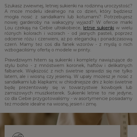
Szukasz zwiewnej, letniej sukienki na rodzinną uroczystość?
A może modelu idealnego na co dzień, który będziesz
mogła nosić z sandałkami lub koturnami? Potrzebujesz
nowej garderoby na wakacyjny wyjazd? W ofercie marki
Lou czekają na Ciebie ultrakobiece,
letnie sukienki
w wielu
różnych kolorach i wzorach - od jasnych pasteli, poprzez
odcienie różu i czerwieni, aż po elegancką i ponadczasową
czerń. Mamy też coś dla fanek wzorów - z myślą o nich
wzbogaciliśmy ofertę o modele w printy.
Prawdziwym hitem są sukienki i komplety nawiązujące do
stylu boho - z mnóstwem koronek, haftów i delikatnych
falbanek. Większość z nich świetnie sprawdzi się nie tylko
latem, ale i wiosną czy jesienią. W upały możesz je nosić z
sandałkami lub klapkami; w chłodniejsze dni z kolei świetnie
będę prezentowały się w towarzystwie kowbojek lub
zamszowych muszkieterek. Sukienki letnie to nie jedyne,
co dla Ciebie przygotowaliśmy - w asortymencie posiadamy
też modele idealne na wiosnę, jesień i zimę.