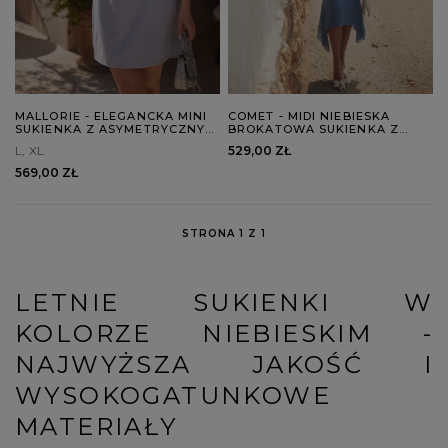
MALLORIE - ELEGANCKA MINI
COMET - MIDI NIEBIESKA
SUKIENKA Z ASYMETRYCZNYM
BROKATOWA SUKIENKA Z
DEKOLTEM I SREBRNYMI
OZDOBNYM SZALEM
L
XL
529,00 ZŁ
DŻETAMI
569,00 ZŁ
STRONA 1 Z 1
LETNIE SUKIENKI W
KOLORZE NIEBIESKIM -
NAJWYŻSZA JAKOŚĆ I
WYSOKOGATUNKOWE
MATERIAŁY