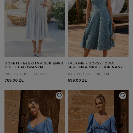
GORETI - BŁĘKITNA SUKIENKA
TALIONE - GORSETOWA
MIDI Z FALOWANYM
SUKIENKA MIDI Z DOPINANYMI
DEKOLTEM
RAMIĄCZKAMI
XXS
XS
S
M
L
XL
XXL
XXS
XS
S
M
L
XL
XXL
769,00 ZŁ
699,00 ZŁ