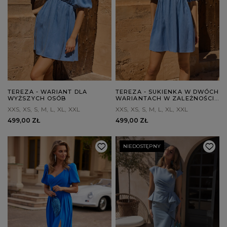
TEREZA - WARIANT DLA
TEREZA - SUKIENKA W DWÓCH
WYŻSZYCH OSÓB
WARIANTACH W ZALEŻNOŚCI
OD WZROSTU
XXS
XS
S
M
L
XL
XXL
XXS
XS
S
M
L
XL
XXL
499,00 ZŁ
499,00 ZŁ
NIEDOSTĘPNY