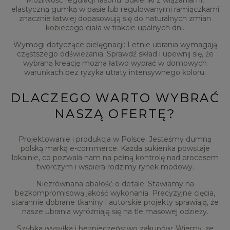
Możliwość regulacji fasonu: Sukienki z wiązaniami,
elastyczną gumką w pasie lub regulowanymi ramiączkami
znacznie łatwiej dopasowują się do naturalnych zmian
kobiecego ciała w trakcie upalnych dni.
Wymogi dotyczące pielęgnacji: Letnie ubrania wymagają
częstszego odświeżania. Sprawdź skład i upewnij się, że
wybraną kreację można łatwo wyprać w domowych
warunkach bez ryzyka utraty intensywnego koloru.
DLACZEGO WARTO WYBRAĆ
NASZĄ OFERTĘ?
Projektowanie i produkcja w Polsce: Jesteśmy dumną
polską marką e-commerce. Każda sukienka powstaje
lokalnie, co pozwala nam na pełną kontrolę nad procesem
twórczym i wspiera rodzimy rynek modowy.
Niezrównana dbałość o detale: Stawiamy na
bezkompromisową jakość wykonania. Precyzyjne cięcia,
starannie dobrane tkaniny i autorskie projekty sprawiają, że
nasze ubrania wyróżniają się na tle masowej odzieży.
Szybka wysyłka i bezpieczeństwo zakupów: Wiemy, że