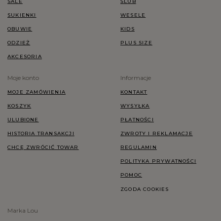
SALE
ŚLUB
SUKIENKI
WESELE
OBUWIE
KIDS
ODZIEŻ
PLUS SIZE
AKCESORIA
Moje konto
Informacje
MOJE ZAMÓWIENIA
KONTAKT
KOSZYK
WYSYŁKA
ULUBIONE
PŁATNOŚCI
HISTORIA TRANSAKCJI
ZWROTY I REKLAMACJE
CHCĘ ZWRÓCIĆ TOWAR
REGULAMIN
POLITYKA PRYWATNOŚCI
POMOC
ZGODA COOKIES
Marka Lou