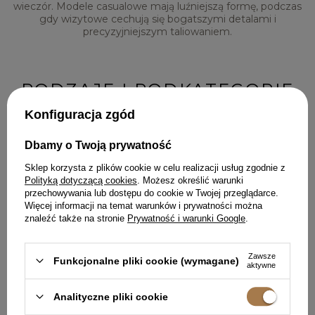
wieczór. Modele casualowe mają luźniejszą formę, podczas
gdy wizytowe cechują się bogatszymi detalami i
precyzyjniejszym taliowaniem.
RODZAJE I PODKATEGORIE
Konfiguracja zgód
ZWIEWNE CZERWONE
Dbamy o Twoją prywatność
SUKIENKI MAXI
Sklep korzysta z plików cookie w celu realizacji usług zgodnie z
Polityką dotyczącą cookies
. Możesz określić warunki
Długie, powłóczyste kreacje, które pięknie pracują w ruchu i
przechowywania lub dostępu do cookie w Twojej przeglądarce.
dodają sylwetce posągowości. Są idealne na wieczorne
Więcej informacji na temat warunków i prywatności można
spacery brzegiem morza, letnie festiwale oraz eleganckie
znaleźć także na stronie
Prywatność i warunki Google
.
kolacje. Zapewniają ochronę przed słońcem, jednocześnie
gwarantując doskonałą przewiewność.
Zawsze
Funkcjonalne pliki cookie (wymagane)
aktywne
KRÓTKIE SUKIENKI MINI NA
RAMIĄCZKACH
Analityczne pliki cookie