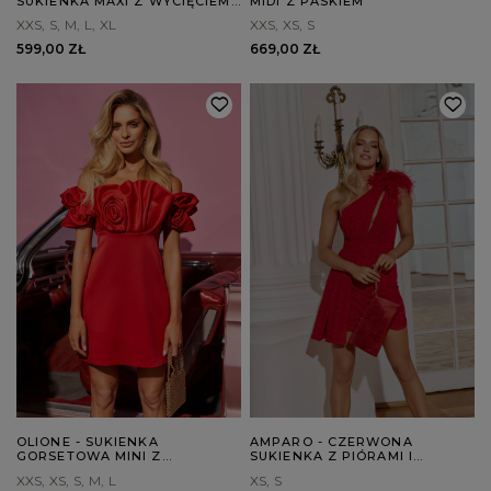
SUKIENKA MAXI Z WYCIĘCIEM I
MIDI Z PASKIEM
OZDOBNYM SPLOTEM
XXS
S
M
L
XL
XXS
XS
S
599,00 ZŁ
669,00 ZŁ
OLIONE - SUKIENKA
AMPARO - CZERWONA
GORSETOWA MINI Z
SUKIENKA Z PIÓRAMI I
FISZBINAMI
WYCIĘCIAMI
XXS
XS
S
M
L
XS
S