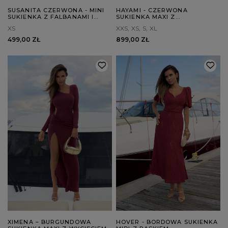
SUSANITA CZERWONA - MINI
HAYAMI - CZERWONA
SUKIENKA Z FALBANAMI I
SUKIENKA MAXI Z
BUFKAMI
PLISOWANYM PRZODEM
XS
XXS
XS
S
XL
499,00 ZŁ
899,00 ZŁ
XIMENA – BURGUNDOWA
HOVER - BORDOWA SUKIENKA