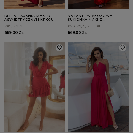
DELLA - SUKNIA MAXI O
NAZANI - WISKOZOWA
ASYMETRYCZNYM KROJU
SUKIENKA MAXI Z
REGULOWANYMI
XXS
XS
S
XXS
XS
S
M
L
XL
RAMIĄCZKAMI
669,00 ZŁ
669,00 ZŁ