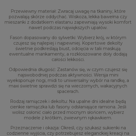
Przewiewny materiał: Zwracaj uwagę na tkaniny, które
pozwalają skórze oddychać. Wiskoza, lekka bawełna czy
mieszanki z dodatkiem elastanu zapewniają wysoki komfort
nawet podczas największych upałów.
Fason dopasowany do sylwetki: Wybierz krój, w którym
czujesz się najlepiej i najpewniej. Kopertowe dekolty
świetnie podkreślają biust, odcięcia w talii maskują
ewentualne mankamenty, a rozkloszowane doły dodają
całości lekkości.
Odpowiednia długość: Zastanów się, w czym czujesz się
najswobodniej podczas aktywności. Wersja mini
wyeksponuje nogi, midi to uniwersalny wybór na randkę, a
maxi świetnie sprawdzi się na wieczornych, wakacyjnych
spacerach.
Rodzaj ramiączek i dekoltu: Na upalne dni idealne będą
cienkie ramiączka lub fasony odsłaniające ramiona. Jeśli
wolisz osłonić ciało przed mocnym słońcem, wybierz
modele z krótkim, zwiewnym rękawkiem.
Przeznaczenie i okazja: Określ, czy szukasz sukienki na
codzienne wyjścia, czy potrzebujesz eleganckiej kreacji na