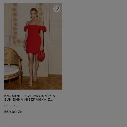
KARMINE - CZERWONA MINI
SUKIENKA HISZPANKA Z
BUFKAMI I DEKOLTEM TYPU
M
L
XL
CARMEN
569,00 ZŁ