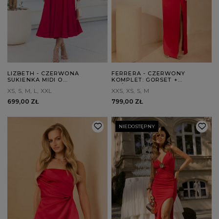
LIZBETH - CZERWONA
FERRERA - CZERWONY
SUKIENKA MIDI O
KOMPLET: GORSET +
ROZKLOSZOWANYM KROJU
SPÓDNICA
XS
S
M
L
XXL
XXS
XS
S
M
699,00 ZŁ
799,00 ZŁ
NIEDOSTĘPNY