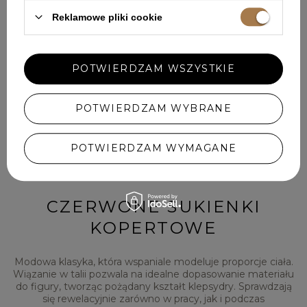
Reklamowe pliki cookie
Zmysłowe i odważne modele, które wspaniale eksponują
opalone nogi i ramiona. Świetnie sprawdzają się podczas
wakacyjnych imprez, randek w plenerze i wyjść do klubu. To
propozycja dla kobiet ceniących maksymalną swobodę.
POTWIERDZAM WSZYSTKIE
LETNIE SUKIENKI HISZPANKI
POTWIERDZAM WYBRANE
Fasony z charakterystycznym, odkrytym dekoltem typu
carmen, często ozdobione efektownymi falbanami. To
POTWIERDZAM WYMAGANE
niezwykle romantyczny i kobiecy wybór, który pięknie
podkreśla linię ramion i szyję. Stanowią doskonałą opcję na
letnie popołudnia i spotkania ze znajomymi.
CZERWONE SUKIENKI
KOPERTOWE
Modowa klasyka, która wspaniale modeluje proporcje ciała.
Wiązanie w talii pozwala na idealne dopasowanie materiału
do figury, tworząc pożądany kształt klepsydry. Sprawdzają
się rewelacyjnie zarówno w pracy, jak i podczas