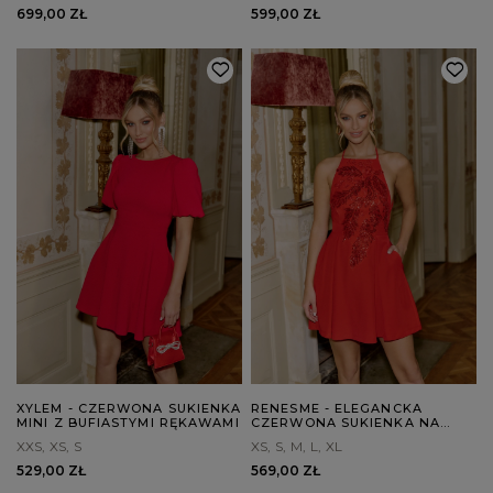
699,00 ZŁ
599,00 ZŁ
XYLEM - CZERWONA SUKIENKA
RENESME - ELEGANCKA
MINI Z BUFIASTYMI RĘKAWAMI
CZERWONA SUKIENKA NA
RAMIĄCZKACH Z ODKRYTYMI
XXS
XS
S
XS
S
M
L
XL
PLECAMI
529,00 ZŁ
569,00 ZŁ