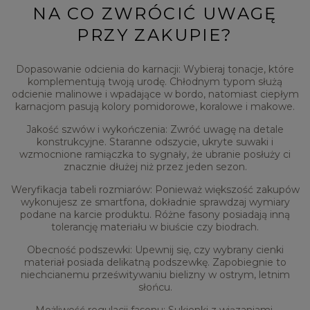
NA CO ZWRÓCIĆ UWAGĘ
PRZY ZAKUPIE?
Dopasowanie odcienia do karnacji: Wybieraj tonacje, które
komplementują twoją urodę. Chłodnym typom służą
odcienie malinowe i wpadające w bordo, natomiast ciepłym
karnacjom pasują kolory pomidorowe, koralowe i makowe.
Jakość szwów i wykończenia: Zwróć uwagę na detale
konstrukcyjne. Staranne odszycie, ukryte suwaki i
wzmocnione ramiączka to sygnały, że ubranie posłuży ci
znacznie dłużej niż przez jeden sezon.
Weryfikacja tabeli rozmiarów: Ponieważ większość zakupów
wykonujesz ze smartfona, dokładnie sprawdzaj wymiary
podane na karcie produktu. Różne fasony posiadają inną
tolerancję materiału w biuście czy biodrach.
Obecność podszewki: Upewnij się, czy wybrany cienki
materiał posiada delikatną podszewkę. Zapobiegnie to
niechcianemu prześwitywaniu bielizny w ostrym, letnim
słońcu.