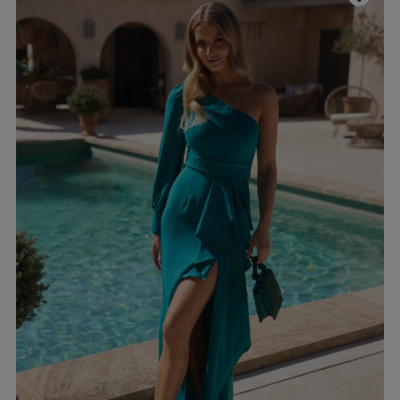
YSTKIE
on / Tkanina
Z DŁUGIM RĘKAWEM
Kolor
Z KRÓTKIM RĘKAWEM
NA RAMIĄCZKACH
TNIE
CZERWON
BEZ RAMIĄCZEK
OSENNE
CZARNE
SIENNE
BEŻOWE
MOWE
BIAŁE
Dekolt
NIEBIESKIE
ZIELONE
on / Długość
BEZ DEKOLTU