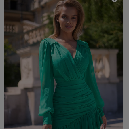
Popularne kategorie
NOWOŚCI
NA WESELE
BESTSELLERY
ZOBACZ WSZ
Okazja
KARNAWAŁOWE
Sez
IMPREZOWE
WIZYTOWE
WESELE
LE
ELEGANCKIE
ŚLUB
WI
CASUALOWE
CHRZEST
JE
KOKTAJLOWE
NA CO DZIEŃ
ZI
KORONKOWE
RANDKA
DOPASOWANE
ŚWIĘTA
Fas
ROZKLOSZOWANE