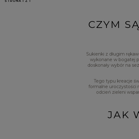
STRONA 1 Z 1
CZYM S
Sukienki z długim rękaw
wykonane w bogatej pal
doskonały wybór na sez
Tego typu kreacje św
formalne uroczystości 
odcień zieleni wspa
JAK 