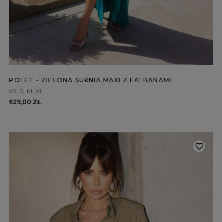
BRĄZOWE
NA PLECACH
RÓŻOWE
KWADRATOWY
NI
SZARE
KOPERTOWY
DI
ŻÓŁTE
KARO
XI
PRINTY
ASYMETRYCZNY
KREMOWE
CARMEN
aw / Ramiączka
POLET - ZIELONA SUKNIA MAXI Z FALBANAMI
XS
S
M
XL
629,00 ZŁ