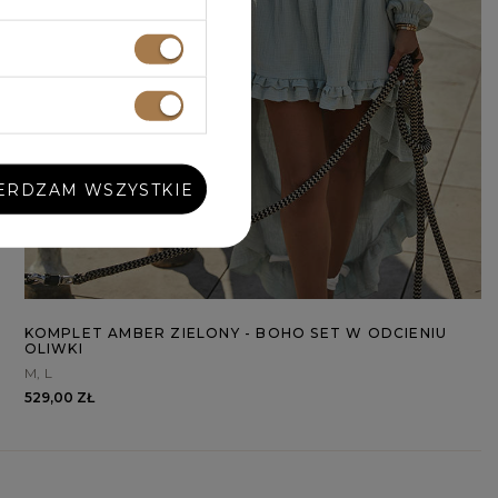
ERDZAM WSZYSTKIE
KOMPLET AMBER ZIELONY - BOHO SET W ODCIENIU
OLIWKI
M
L
529,00 ZŁ