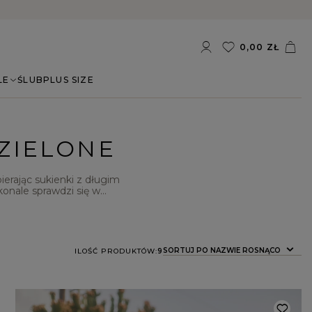
0,00 ZŁ
LE
ŚLUB
PLUS SIZE
 ZIELONE
ierając
sukienki z długim
onale sprawdzi się w
modele zaprojektowane z
kryj kolekcję, która
wykonaniem.
SORTUJ PO NAZWIE ROSNĄCO
ILOŚĆ PRODUKTÓW:
9