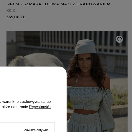
SINEM - SZMARAGDOWA MAXI Z DRAPOWANIEM
XS
S
569,00 ZŁ
ć warunki przechowywania lub
 także na stronie
Prywatność i
Zawsze aktywne