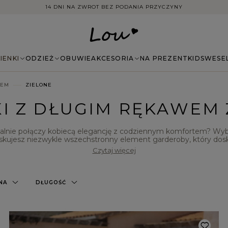
14 DNI NA ZWROT BEZ PODANIA PRZYCZYNY
IENKI
ODZIEŻ
OBUWIE
AKCESORIA
NA PREZENT
KIDS
WESE
WEM
ZIELONE
I Z DŁUGIM RĘKAWEM
idealnie połączy kobiecą elegancję z codziennym komfortem? Wyb
yskujesz niezwykle wszechstronny element garderoby, który dosk
podczas wieczornych wyjść. W naszym asortymencie znajdziesz 
Czytaj więcej
m podkreśleniu twojej sylwetki i zapewnieniu swobody ruchów. Od
recyzyjnymi detalami, szlachetnymi materiałami i starannym 
NA
DŁUGOŚĆ