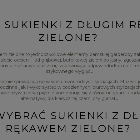
Ą SUKIENKI Z DŁUGIM 
ZIELONE?
em zielone to jednoczęściowe elementy damskiej garderoby zak
ecie odcieni – od głębokiej, butelkowej zieleni po jasny, zgas
ony przejściowe oraz zimę, zapewniając odpowiedni komfort ter
szykownego wyglądu.
ietnie sprawdzają się w wielu różnorodnych sytuacjach. Możesz 
rodzinne, jak i wykorzystać w codziennych, biurowych stylizacja
niale ożywia cerę i pięknie komponuje się z różnymi typami urod
alternatywę dla klasycznej czerni czy granatu.
WYBRAĆ SUKIENKI Z D
RĘKAWEM ZIELONE?