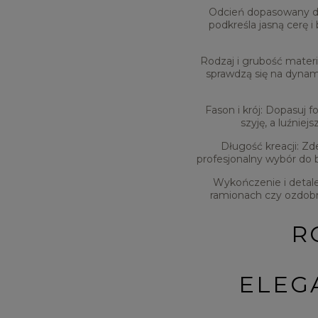
Odcień dopasowany do
podkreśla jasną cerę 
Rodzaj i grubość materi
sprawdzą się na dynam
Fason i krój:
Dopasuj fo
szyję, a luźnie
Długość kreacji:
Zde
profesjonalny wybór do b
Wykończenie i detale
ramionach czy ozdobne 
R
ELEG