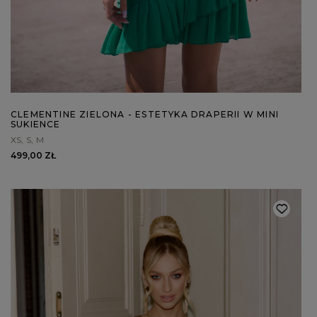
WALENTYNKI
ASYMETRYCZNE
STUDNIÓWKA
BIZNESOWE
MI
SYLWESTER
BOHO
MI
KOMUNIA
JEANSOWE
MA
DZIANINOWE
Styl / Rodzaj
Z CEKINAMI
Ręk
DLA KOBIET W CIĄŻY
WIECZOROWE
ZOBACZ WSZYSTKIE
ODKRYJ NOWOŚCI
CLEMENTINE ZIELONA - ESTETYKA DRAPERII W MINI
SUKIENCE
XS
S
M
499,00 ZŁ