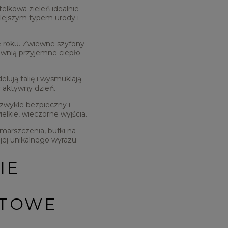
elkowa zieleń idealnie
plejszym typem urody i
e roku. Zwiewne szyfony
ewnią przyjemne ciepło
lują talię i wysmuklają
y aktywny dzień.
ezwykle bezpieczny i
elkie, wieczorne wyjścia.
arszczenia, bufki na
 jej unikalnego wyrazu.
IE
YTOWE