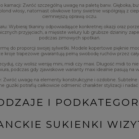
 karnacji:
Zwróć szczególną uwagę na paletę barw. Głęboka, but
i blond włosy, natomiast oliwkowe tony świetnie współgrają z cie
ciemniejszą oprawą oczu.
ału:
Wybieraj tkaniny odpowiadające konkretnej okazji oraz porz
icznych przyjęciach, a mięsiste welury lub grubsze dzianiny zap
podczas zimowych spotkań.
rmę do proporcji swojej sylwetki. Modele kopertowe pięknie mode
jsze kroje trapezowe gwarantują pełną swobodę ruchów przez cał
cyduj, czy wolisz wersję mini, midi czy maxi. Długość midi to ni
iura, podczas gdy zjawiskowe warianty maxi idealnie pasują na wi
:
Zwróć uwagę na elementy konstrukcyjne i ozdobne. Subtelne m
guziki potrafią całkowicie odmienić charakter stylizacji i nadać
ODZAJE I PODKATEGOR
ANCKIE SUKIENKI WIZ