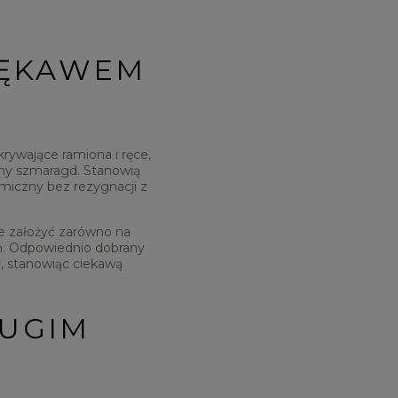
RĘKAWEM
rywające ramiona i ręce,
zony szmaragd. Stanowią
miczny bez rezygnacji z
je założyć zarówno na
ch. Odpowiednio dobrany
y, stanowiąc ciekawą
ŁUGIM