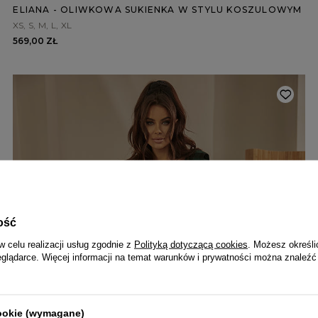
ELIANA - OLIWKOWA SUKIENKA W STYLU KOSZULOWYM
XS
S
M
L
XL
569,00 ZŁ
ość
w celu realizacji usług zgodnie z
Polityką dotyczącą cookies
. Możesz określi
eglądarce. Więcej informacji na temat warunków i prywatności można znaleźć
cookie (wymagane)