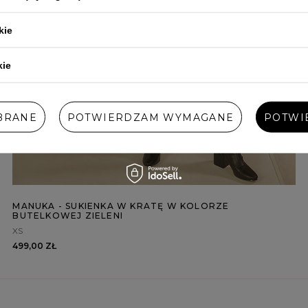
kie
kie
BRANE
POTWIERDZAM WYMAGANE
POTWI
MANUKA - SUKIENKA W KRATĘ W KOLORZE
BUTELKOWEJ ZIELENI
XS
499,00 ZŁ