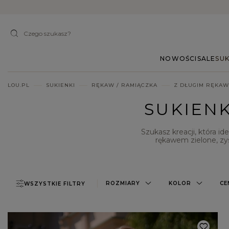
NOWOŚCI
SALE
SUK
LOU.PL
SUKIENKI
RĘKAW / RAMIĄCZKA
Z DŁUGIM RĘKA
SUKIENK
Szukasz kreacji, która 
rękawem zielone
, z
chłodniejsze dni oraz 
myślą o perfekcyjny
zachwyca p
ROZMIARY
KOLOR
CE
WSZYSTKIE FILTRY