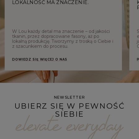
LOKALNOŚĆ MA ZNACZENIE.
W Lou każdy detal ma znaczenie – od jakości
tkanin, przez dopracowane fasony, aż po
e
lokalną produkcję. Tworzymy z troską o Ciebie i
j
z szacunkiem do procesu.
C
DOWIEDZ SIĘ WIĘCEJ O NAS
NEWSLETTER
UBIERZ SIĘ W PEWNOŚĆ
SIEBIE