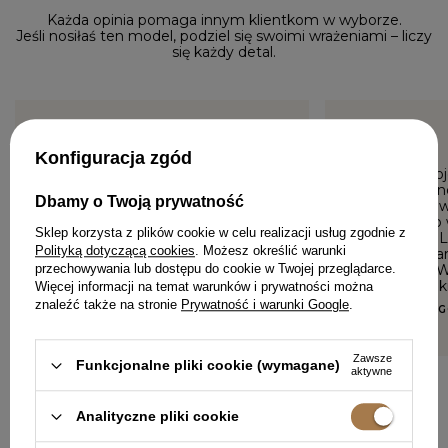
Każda opinia pomaga innym klientkom w wyborze.
Jeśli nosiłaś ten model, podziel się swoimi wrażeniami – liczy
się każdy detal.
5/5
5/5
Konfiguracja zgód
Bardzo szybki czas wysyłki.
Ładnie skroj
Sukienka przepiękna. Kolor na
mnie mocno
Dbamy o Twoją prywatność
żywo wydaje się bardziej
XL,ale rękaw
zielony.
duży. Za to
Sklep korzysta z plików cookie w celu realizacji usług zgodnie z
rozmiarze 
KINGA, WROCŁAW
Polityką dotyczącą cookies
. Możesz określić warunki
raz i rozmia
zapasem. W
przechowywania lub dostępu do cookie w Twojej przeglądarce.
modelu suki
Więcej informacji na temat warunków i prywatności można
znaleźć także na stronie
Prywatność i warunki Google
.
DARIA, MRĄ
Zawsze
Funkcjonalne pliki cookie (wymagane)
aktywne
DODAJ SWOJĄ OPINIĘ
Analityczne pliki cookie