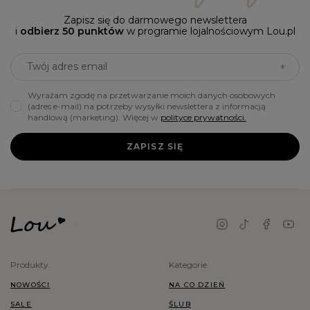
Zapisz się do darmowego newslettera
i
odbierz 50 punktów
w programie lojalnościowym Lou.pl
Twój adres email
Wyrażam zgodę na przetwarzanie moich danych osobowych
(adres e-mail) na potrzeby wysyłki newslettera z informacją
handlową (marketing). Więcej w
polityce prywatności.
ZAPISZ SIĘ
Produkty
Kategorie
NOWOŚCI
NA CO DZIEŃ
SALE
ŚLUB