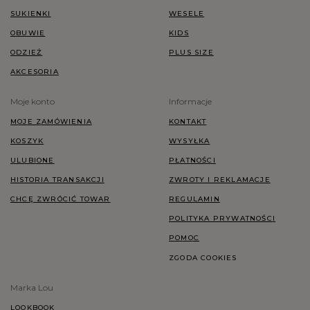
SUKIENKI
WESELE
OBUWIE
KIDS
ODZIEŻ
PLUS SIZE
AKCESORIA
Moje konto
Informacje
MOJE ZAMÓWIENIA
KONTAKT
KOSZYK
WYSYŁKA
ULUBIONE
PŁATNOŚCI
HISTORIA TRANSAKCJI
ZWROTY I REKLAMACJE
CHCĘ ZWRÓCIĆ TOWAR
REGULAMIN
POLITYKA PRYWATNOŚCI
POMOC
ZGODA COOKIES
Marka Lou
LOOKBOOK