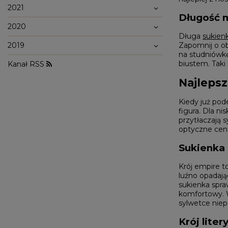
WALENTYNKI
2021
ASYMETRYCZNE
STUDNIÓWKA
BIZNESOWE
MI
SYLWESTER
Długość 
BOHO
MI
KOMUNIA
2020
JEANSOWE
MA
DZIANINOWE
Długa
sukien
Styl / Rodzaj
Z CEKINAMI
2019
Zapomnij o ob
Ręk
DLA KOBIET W CIĄŻY
na studniówkę
WIECZOROWE
biustem. Taki 
Kanał RSS
Najlepsz
ZOBACZ WSZYSTKIE
ODKRYJ NOWOŚCI
Kiedy już pod
figura. Dla ni
przytłaczają 
optyczne cen
Sukienka 
Krój empire t
luźno opadają
sukienka spraw
komfortowy. W
sylwetce niep
Krój lite