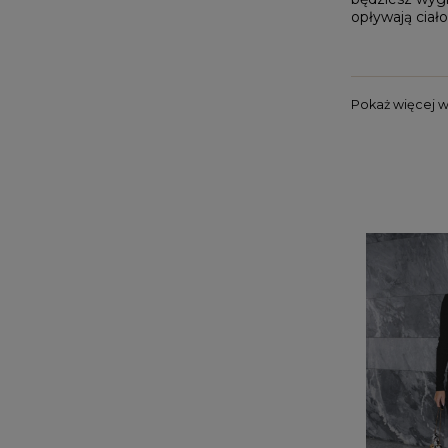
opływają ciał
Pokaż więcej 