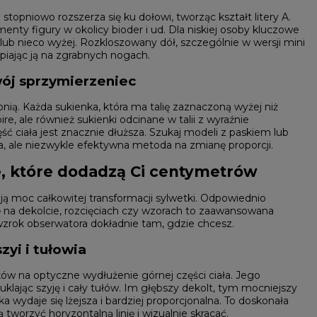
 stopniowo rozszerza się ku dołowi, tworząc kształt litery A.
ty figury w okolicy bioder i ud. Dla niskiej osoby kluczowe
 lub nieco wyżej. Rozkloszowany dół, szczególnie w wersji mini
piając ją na zgrabnych nogach.
wój sprzymierzeniec
nią. Każda sukienka, która ma talię zaznaczoną wyżej niż
e, ale również sukienki odcinane w talii z wyraźnie
ęść ciała jest znacznie dłuższa. Szukaj modeli z paskiem lub
a, ale niezwykle efektywna metoda na zmianę proporcji.
ze, które dodadzą Ci centymetrów
ają moc całkowitej transformacji sylwetki. Odpowiednio
ę na dekolcie, rozcięciach czy wzorach to zaawansowana
 wzrok obserwatora dokładnie tam, gdzie chcesz.
zyi i tułowia
ków na optyczne wydłużenie górnej części ciała. Jego
muklając szyję i cały tułów. Im głębszy dekolt, tym mocniejszy
a wydaje się lżejsza i bardziej proporcjonalna. To doskonała
worzyć horyzontalną linię i wizualnie skracać.