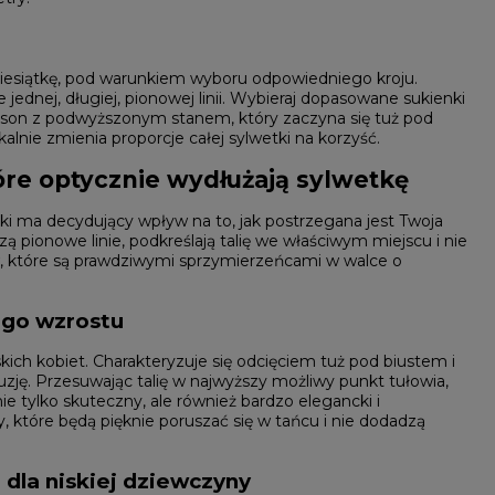
ziesiątkę, pod warunkiem wyboru odpowiedniego kroju.
dnej, długiej, pionowej linii. Wybieraj dopasowane sukienki
fason z podwyższonym stanem, który zaczyna się tuż pod
kalnie zmienia proporcje całej sylwetki na korzyść.
re optycznie wydłużają sylwetkę
enki ma decydujący wpływ na to, jak postrzegana jest Twoja
zą pionowe linie, podkreślają talię we właściwym miejscu i nie
ów, które są prawdziwymi sprzymierzeńcami w walce o
ego wzrostu
kich kobiet. Charakteryzuje się odcięciem tuż pod biustem i
zję. Przesuwając talię w najwyższy możliwy punkt tułowia,
ie tylko skuteczny, ale również bardzo elegancki i
 które będą pięknie poruszać się w tańcu i nie dodadzą
 dla niskiej dziewczyny