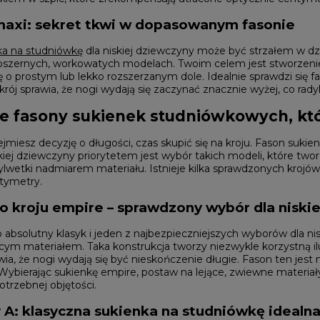
BRĄZOWE
NA PLECACH
RÓŻOWE
KWADRATOWY
NI
SZARE
maxi: sekret tkwi w dopasowanym fasonie
KOPERTOWY
DI
ŻÓŁTE
KARO
XI
PRINTY
ASYMETRYCZNY
ka na studniówkę
dla niskiej dziewczyny może być strzałem w d
KREMOWE
CARMEN
szernych, workowatych modelach. Twoim celem jest stworzenie je
aw / Ramiączka
 o prostym lub lekko rozszerzanym dole. Idealnie sprawdzi się 
krój sprawia, że nogi wydają się zaczynać znacznie wyżej, co rady
e fasony sukienek studniówkowych, któ
ejmiesz decyzję o długości, czas skupić się na kroju. Fason suki
skiej dziewczyny priorytetem jest wybór takich modeli, które twor
sylwetki nadmiarem materiału. Istnieje kilka sprawdzonych kroj
tymetry.
o kroju empire – sprawdzony wybór dla niski
o absolutny klasyk i jeden z najbezpieczniejszych wyborów dla nis
cym materiałem. Taka konstrukcja tworzy niezwykle korzystną ilu
ia, że nogi wydają się być nieskończenie długie. Fason ten jest n
ybierając sukienkę empire, postaw na lejące, zwiewne materiały,
otrzebnej objętości.
ry A: klasyczna sukienka na studniówkę idealna