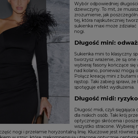
Wybór odpowiedniej długości k
dziewczyny. To mit, że musisz
zrozumienie, jak poszczególne
tej, która najskuteczniej tw
sukienka maxi może zdziałać 
nogi.
Długość mini: odważ
Sukienka mini to klasyczny sp
tworzysz wrażenie, że są one 
wybieraj fasony kończące się 
nad kolano, ponieważ mogą on
Połącz kreację mini z butami
rajstop. Taki zabieg sprawi, 
spotęguje efekt wydłużenia.
YSTKIE
Długość midi: ryzyko
on / Tkanina
Z DŁUGIM RĘKAWEM
Kolor
Z KRÓTKIM RĘKAWEM
Długość midi, czyli sięgająca
NA RAMIĄCZKACH
TNIE
CZERWON
dla niskich osób. Taki krój p
BEZ RAMIĄCZEK
OSENNE
CZARNE
optycznego skrócenia i poszer
SIENNE
BEŻOWE
MOWE
BIAŁE
wszystko stracone. Wybieraj
Dekolt
NIEBIESKIE
część nogi i przełamie horyzontalną linię. Kluczowe jest również 
ZIELONE
oskiem w szpic, które zrekompensują utracone optycznie centyme
on / Długość
BEZ DEKOLTU