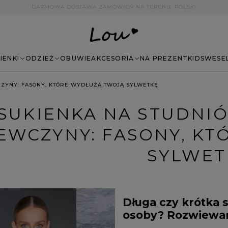
14 DNI NA ZWROT BEZ PODANIA PRZYCZYNY
IENKI
ODZIEŻ
OBUWIE
AKCESORIA
NA PREZENT
KIDS
WESE
CZYNY: FASONY, KTÓRE WYDŁUŻĄ TWOJĄ SYLWETKĘ
SUKIENKA NA STUDNIÓ
EWCZYNY: FASONY, K
SYLWET
Długa czy krótka 
osoby? Rozwiewa