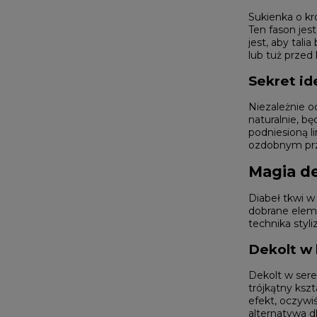
Sukienka o kro
Ten fason jes
jest, aby tal
lub tuż przed
Sekret id
Niezależnie o
naturalnie, b
podniesioną li
ozdobnym prze
Magia de
Diabeł tkwi w
dobrane eleme
technika styl
Dekolt w 
Dekolt w sere
trójkątny kszt
efekt, oczywiś
alternatywa d