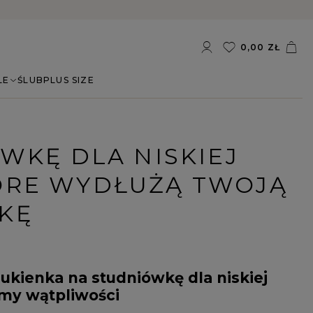
0,00 ZŁ
LE
ŚLUB
PLUS SIZE
WKĘ DLA NISKIEJ
TÓRE WYDŁUŻĄ TWOJĄ
KĘ
sukienka na studniówkę dla niskiej
my wątpliwości