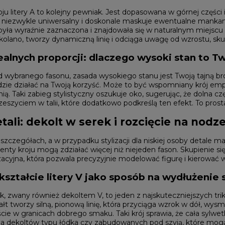
ju litery A to kolejny pewniak. Jest dopasowana w górnej części i
t niezwykle uniwersalny i doskonale maskuje ewentualne mankamen
ia była wyraźnie zaznaczona i znajdowała się w naturalnym miejscu
 kolano, tworzy dynamiczną linię i odciąga uwagę od wzrostu, sku
ealnych proporcji: dlaczego wysoki stan to T
d wybranego fasonu, zasada wysokiego stanu jest Twoją tajną bro
ędzie działać na Twoją korzyść. Może to być wspomniany krój empir
nią. Taki zabieg stylistyczny oszukuje oko, sugerując, że dolna cz
szyciem w talii, które dodatkowo podkreślą ten efekt. To prost
tali: dekolt w serek i rozcięcie na nod
 szczegółach, a w przypadku stylizacji dla niskiej osoby detale m
nty kroju mogą zdziałać więcej niż niejeden fason. Skupienie si
izacyjna, która pozwala precyzyjnie modelować figurę i kierować
kształcie litery V jako sposób na wydłużenie s
k, zwany również dekoltem V, to jeden z najskuteczniejszych tri
ałt tworzy silną, pionową linię, która przyciąga wzrok w dół, wys
cie w granicach dobrego smaku. Taki krój sprawia, że cała sylwetk
la dekoltów typu łódka czy zabudowanych pod szyją, które mogą t