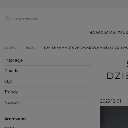
NOWOŚCI
SALE
SUK
LOU.PL
BLOG
SUKIENKA NA STUDNIÓWKĘ DLA NISKIEJ DZIEW
Inspiracje
Porady
DZI
Styl
Trendy
2025-12-01
Nowości
Archiwum