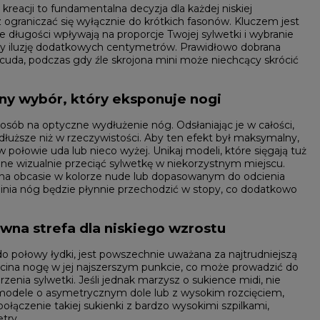
reacji to fundamentalna decyzja dla każdej niskiej
 ograniczać się wyłącznie do krótkich fasonów. Kluczem jest
 długości wpływają na proporcje Twojej sylwetki i wybranie
orzy iluzję dodatkowych centymetrów. Prawidłowo dobrana
cuda, podczas gdy źle skrojona mini może niechcący skrócić
ny wybór, który eksponuje nogi
osób na optyczne wydłużenie nóg. Odsłaniając je w całości,
dłuższe niż w rzeczywistości. Aby ten efekt był maksymalny,
w połowie uda lub nieco wyżej. Unikaj modeli, które sięgają tuż
e wizualnie przeciąć sylwetkę w niekorzystnym miejscu.
 na obcasie w kolorze nude lub dopasowanym do odcienia
że linia nóg będzie płynnie przechodzić w stopy, co dodatkowo
wna strefa dla niskiego wzrostu
 do połowy łydki, jest powszechnie uważana za najtrudniejszą
E
rzecina nogę w jej najszerszym punkcie, co może prowadzić do
zenia sylwetki. Jeśli jednak marzysz o sukience midi, nie
 modele o asymetrycznym dole lub z wysokim rozcięciem,
połączenie takiej sukienki z bardzo wysokimi szpilkami,
try.