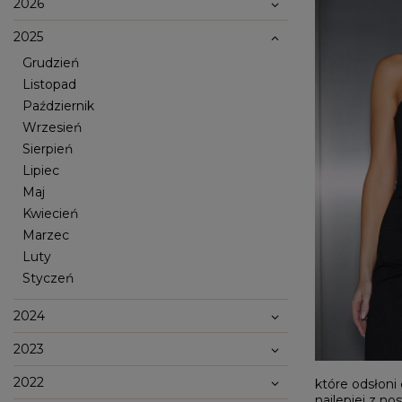
2026
2025
Grudzień
Listopad
Październik
Wrzesień
Sierpień
Lipiec
Maj
Kwiecień
Marzec
Popularne kategorie
Luty
NOWOŚCI
NA WESELE
BESTSELLERY
ZOBACZ WSZ
Styczeń
Okazja
KARNAWAŁOWE
Sez
IMPREZOWE
2024
WIZYTOWE
WESELE
LE
ELEGANCKIE
ŚLUB
WI
2023
CASUALOWE
CHRZEST
JE
KOKTAJLOWE
NA CO DZIEŃ
ZI
KORONKOWE
RANDKA
2022
które odsłoni 
DOPASOWANE
ŚWIĘTA
najlepiej z n
Fas
ROZKLOSZOWANE