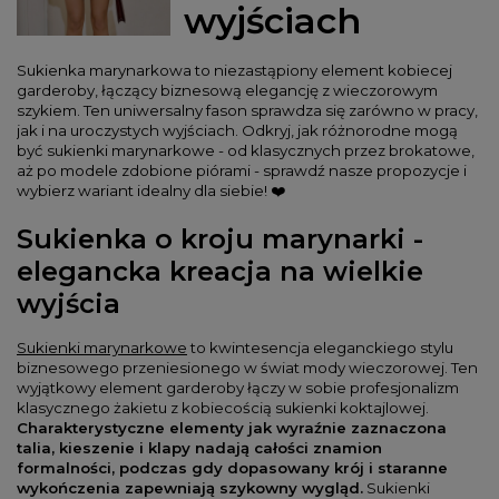
wyjściach
Sukienka marynarkowa to niezastąpiony element kobiecej
garderoby, łączący biznesową elegancję z wieczorowym
szykiem. Ten uniwersalny fason sprawdza się zarówno w pracy,
jak i na uroczystych wyjściach. Odkryj, jak różnorodne mogą
być sukienki marynarkowe - od klasycznych przez brokatowe,
aż po modele zdobione piórami - sprawdź nasze propozycje i
wybierz wariant idealny dla siebie! ❤️
Sukienka o kroju marynarki -
elegancka kreacja na wielkie
wyjścia
Sukienki marynarkowe
to kwintesencja eleganckiego stylu
biznesowego przeniesionego w świat mody wieczorowej. Ten
wyjątkowy element garderoby łączy w sobie profesjonalizm
klasycznego żakietu z kobiecością sukienki koktajlowej.
Charakterystyczne elementy jak wyraźnie zaznaczona
talia, kieszenie i klapy nadają całości znamion
formalności, podczas gdy dopasowany krój i staranne
wykończenia zapewniają szykowny wygląd.
Sukienki