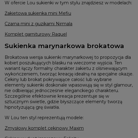
W ofercie Lou sukienki w tym stylu znajdziesz w modelach:
Żakietowa sukienka mini Mefiu
Czarna mini z guzikami Nirmala
Komplet garniturowy Raquel
Sukienka marynarkowa brokatowa
Brokatowa wersja sukienki marynarkowej to propozycja dla
kobiet poszukujących blasku na wieczorne wyjścia. Ten
wariant łączy formalny charakter żakietu z olśniewającym
wykończeniem, tworząc kreację idealną na specjalne okazje.
Cekiny lub brokat pokrywające całość lub wybrane
elementy sukienki doskonale wpasowują się w styl glamour,
nie odbierając jednocześnie eleganckiego charakteru.
Szczególnie efektownie kreacja prezentuje się w
sztucznym świetle, gdzie błyszczące elementy tworzą
hipnotyzującą grę światła.
W Lou ten styl reprezentują modele:
Zmysłowy komplet cekinowy Maxim