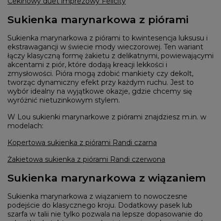
Cekinowy duet imprezowy Felicity
Sukienka marynarkowa z piórami
Sukienka marynarkowa z piórami to kwintesencja luksusu i
ekstrawagancji w świecie mody wieczorowej. Ten wariant
łączy klasyczną formę żakietu z delikatnymi, powiewającymi
akcentami z piór, które dodają kreacji lekkości i
zmysłowości. Pióra mogą zdobić mankiety czy dekolt,
tworząc dynamiczny efekt przy każdym ruchu. Jest to
wybór idealny na wyjątkowe okazje, gdzie chcemy się
wyróżnić nietuzinkowym stylem.
W Lou sukienki marynarkowe z piórami znajdziesz m.in. w
modelach:
Kopertowa sukienka z piórami Randi czarna
Żakietowa sukienka z piórami Randi czerwona
Sukienka marynarkowa z wiązaniem
Sukienka marynarkowa z wiązaniem to nowoczesne
podejście do klasycznego kroju. Dodatkowy pasek lub
szarfa w talii nie tylko pozwala na lepsze dopasowanie do