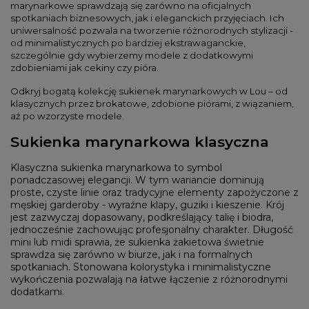
marynarkowe sprawdzają się zarówno na oficjalnych
spotkaniach biznesowych, jak i eleganckich przyjęciach. Ich
uniwersalność pozwala na tworzenie różnorodnych stylizacji -
od minimalistycznych po bardziej ekstrawaganckie,
szczególnie gdy wybierzemy modele z dodatkowymi
zdobieniami jak cekiny czy pióra.
Odkryj bogatą kolekcję sukienek marynarkowych w Lou – od
klasycznych przez brokatowe, zdobione piórami, z wiązaniem,
aż po wzorzyste modele.
Sukienka marynarkowa klasyczna
Klasyczna sukienka marynarkowa to symbol
ponadczasowej elegancji. W tym wariancie dominują
proste, czyste linie oraz tradycyjne elementy zapożyczone z
męskiej garderoby - wyraźne klapy, guziki i kieszenie. Krój
jest zazwyczaj dopasowany, podkreślający talię i biodra,
jednocześnie zachowując profesjonalny charakter. Długość
mini lub midi sprawia, że sukienka żakietowa świetnie
sprawdza się zarówno w biurze, jak i na formalnych
spotkaniach. Stonowana kolorystyka i minimalistyczne
wykończenia pozwalają na łatwe łączenie z różnorodnymi
dodatkami.