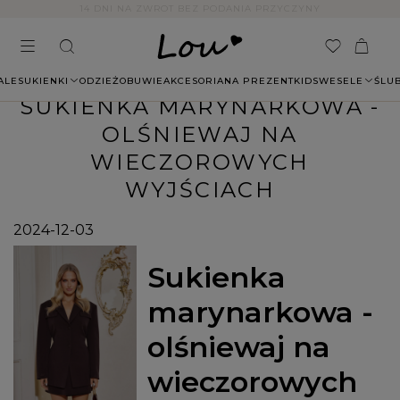
14 DNI NA ZWROT BEZ PODANIA PRZYCZYNY
ALE
SUKIENKI
ODZIEŻ
OBUWIE
AKCESORIA
NA PREZENT
KIDS
WESELE
ŚLU
SUKIENKA MARYNARKOWA -
OLŚNIEWAJ NA
WIECZOROWYCH
WYJŚCIACH
2024-12-03
Sukienka
marynarkowa -
olśniewaj na
wieczorowych