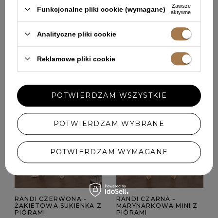
Pokaż więcej wpisów z
Grudzień 2024
Zawsze
Funkcjonalne pliki cookie (wymagane)
aktywne
POLECANE
Analityczne pliki cookie
Reklamowe pliki cookie
POTWIERDZAM WSZYSTKIE
POTWIERDZAM WYBRANE
POTWIERDZAM WYMAGANE
RANDI CZERWONA -
RANDI CZARNA -
ŻAKIETOWA SUKIENKA Z
MARYNARKOWA MINI Z
PIÓRAMI
PIÓRAMI