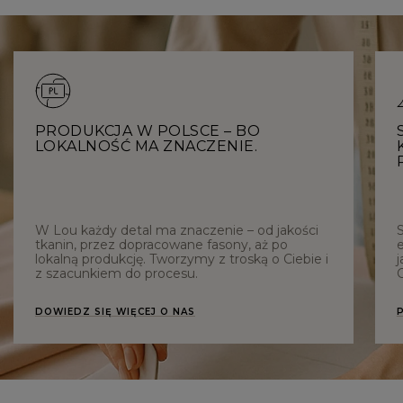
PRODUKCJA W POLSCE – BO
LOKALNOŚĆ MA ZNACZENIE.
W Lou każdy detal ma znaczenie – od jakości
tkanin, przez dopracowane fasony, aż po
e
lokalną produkcję. Tworzymy z troską o Ciebie i
j
z szacunkiem do procesu.
C
DOWIEDZ SIĘ WIĘCEJ O NAS