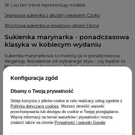
W Lou ten trend reprezentują modele:
Jeansowa sukienka z długim rękawem Czoko
Wizytowa sukienka w kwiatowy deseń Filona
Sukienka marynarka - ponadczasowa
klasyka w kobiecym wydaniu
Sukienka marynarkowa to inwestycja w ponadczasową
elegancję. Niezależnie od wybranego stylu - czy będzie to
klasyczna czerń, błyszczący brokat, ekstrawaganckie pióra,
praktyczne wiązanie czy oryginalny wzór - możesz mieć
pewność, że posłuży Ci przez wiele sezonów. W
Lou
Konfiguracja zgód
znajdziesz szeroką gamę sukienek marynarkowych, które
pozwolą Ci stworzyć zarówno biznesowe, jak i wieczorowe
Dbamy o Twoją prywatność
stylizacje. Wybierz model, który najlepiej odzwierciedla Twój
charakter i styl.
Sklep korzysta z plików cookie w celu realizacji usług zgodnie z
Polityką dotyczącą cookies
. Możesz określić warunki
przechowywania lub dostępu do cookie w Twojej przeglądarce.
Więcej informacji na temat warunków i prywatności można
znaleźć także na stronie
Prywatność i warunki Google
.