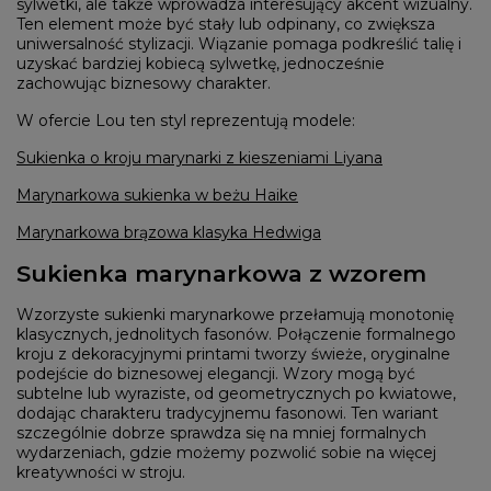
sylwetki, ale także wprowadza interesujący akcent wizualny.
Ten element może być stały lub odpinany, co zwiększa
uniwersalność stylizacji. Wiązanie pomaga podkreślić talię i
uzyskać bardziej kobiecą sylwetkę, jednocześnie
zachowując biznesowy charakter.
W ofercie Lou ten styl reprezentują modele:
Sukienka o kroju marynarki z kieszeniami Liyana
Marynarkowa sukienka w beżu Haike
Marynarkowa brązowa klasyka Hedwiga
Sukienka marynarkowa z wzorem
Wzorzyste sukienki marynarkowe przełamują monotonię
klasycznych, jednolitych fasonów. Połączenie formalnego
kroju z dekoracyjnymi printami tworzy świeże, oryginalne
podejście do biznesowej elegancji. Wzory mogą być
subtelne lub wyraziste, od geometrycznych po kwiatowe,
dodając charakteru tradycyjnemu fasonowi. Ten wariant
szczególnie dobrze sprawdza się na mniej formalnych
wydarzeniach, gdzie możemy pozwolić sobie na więcej
kreatywności w stroju.