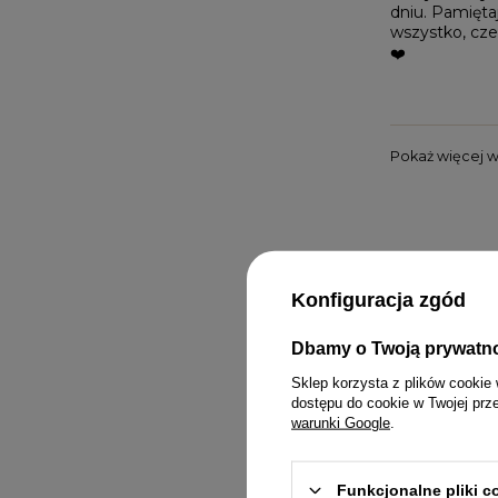
dniu. Pamiętaj
wszystko, cze
❤️
Pokaż więcej 
Konfiguracja zgód
Dbamy o Twoją prywatn
KOMPLETY
PASKI
MINI
Sklep korzysta z plików cookie 
dostępu do cookie w Twojej prz
KOMBINEZONY
BIŻUTERIA
MIDI
warunki Google
.
T-SHIRTY
GUMKI DO WŁOSÓW
MAXI
Funkcjonalne pliki 