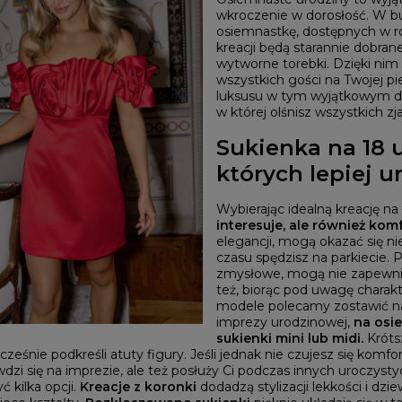
wkroczenie w dorosłość. W b
osiemnastkę, dostępnych w r
kreacji będą starannie dobran
wytworne torebki. Dzięki nim 
wszystkich gości na Twojej pi
luksusu w tym wyjątkowym dn
w której olśnisz wszystkich 
Sukienka na 18 u
których lepiej u
Wybierając idealną kreację na
interesuje, ale również kom
elegancji, mogą okazać się n
czasu spędzisz na parkiecie. 
YSTKIE
zmysłowe, mogą nie zapewni
też, biorąc pod uwagę charak
on / Tkanina
Z DŁUGIM RĘKAWEM
Kolor
modele polecamy zostawić na
Z KRÓTKIM RĘKAWEM
imprezy urodzinowej,
na osi
NA RAMIĄCZKACH
TNIE
CZERWON
sukienki mini lub midi.
Króts
BEZ RAMIĄCZEK
OSENNE
CZARNE
cześnie podkreśli atuty figury. Jeśli jednak nie czujesz się komf
SIENNE
BEŻOWE
MOWE
BIAŁE
wdzi się na imprezie, ale też posłuży Ci podczas innych uroczystyc
Dekolt
NIEBIESKIE
 kilka opcji.
Kreacje z koronki
dodadzą stylizacji lekkości i d
ZIELONE
on / Długość
BEZ DEKOLTU