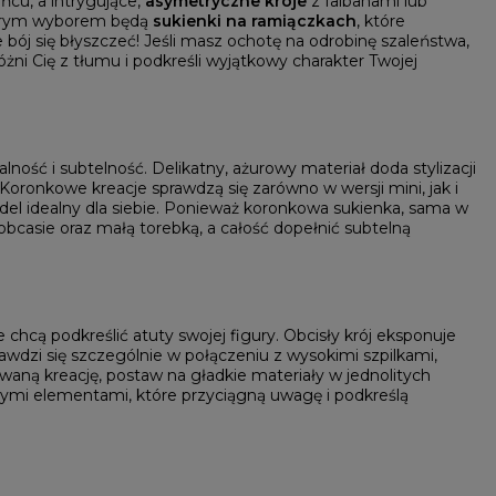
ańcu, a intrygujące,
asymetryczne kroje
z falbanami lub
dobrym wyborem będą
sukienki na ramiączkach
, które
 bój się błyszczeć! Jeśli masz ochotę na odrobinę szaleństwa,
żni Cię z tłumu i podkreśli wyjątkowy charakter Twojej
lność i subtelność. Delikatny, ażurowy materiał doda stylizacji
Koronkowe kreacje sprawdzą się zarówno w wersji mini, jak i
odel idealny dla siebie. Ponieważ koronkowa sukienka, sama w
obcasie oraz małą torebką, a całość dopełnić subtelną
 chcą podkreślić atuty swojej figury. Obcisły krój eksponuje
prawdzi się szczególnie w połączeniu z wysokimi szpilkami,
waną kreację, postaw na gładkie materiały w jednolitych
cymi elementami, które przyciągną uwagę i podkreślą