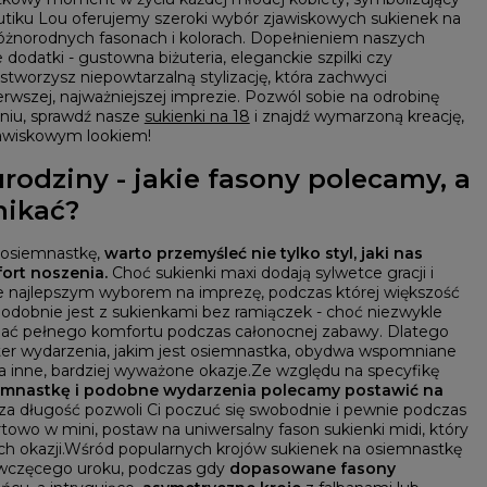
utiku Lou oferujemy szeroki wybór zjawiskowych sukienek na
óżnorodnych fasonach i kolorach. Dopełnieniem naszych
e dodatki - gustowna
biżuteria, eleganckie szpilki czy
stworzysz niepowtarzalną stylizację, która zachwyci
erwszej, najważniejszej imprezie.
Pozwól sobie na odrobinę
iu, sprawdź nasze
sukienki na 18
i znajdź wymarzoną kreację,
zjawiskowym lookiem!
rodziny - jakie fasony polecamy, a
nikać?
 osiemnastkę,
warto przemyśleć nie tylko styl, jaki nas
fort noszenia.
Choć sukienki maxi dodają sylwetce gracji i
ie najlepszym wyborem na imprezę, podczas której większość
Podobnie jest z sukienkami bez ramiączek - choć niezwykle
ać pełnego komfortu podczas całonocnej zabawy. Dlatego
ter wydarzenia, jakim jest osiemnastka, obydwa wspomniane
 inne, bardziej wyważone okazje.
Ze względu na specyfikę
emnastkę i podobne wydarzenia polecamy postawić na
E
za długość pozwoli Ci poczuć się swobodnie i pewnie podczas
ortowo w mini, postaw na uniwersalny fason sukienki midi, który
h okazji.
Wśród popularnych krojów sukienek na osiemnastkę
ziewczęcego uroku, podczas gdy
dopasowane fasony