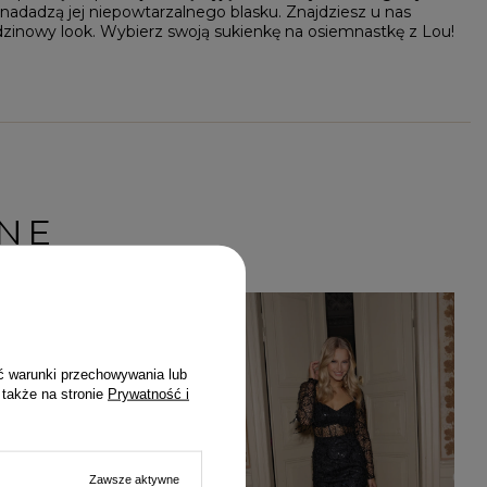
 i nadadzą jej niepowtarzalnego blasku.
Znajdziesz u nas
dzinowy look. Wybierz swoją sukienkę na osiemnastkę z Lou!
NE
ć warunki przechowywania lub
 także na stronie
Prywatność i
Zawsze aktywne