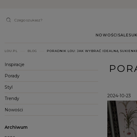
NOWOŚCI
SALE
SUK
LOU.PL
BLOG
PORADNIK LOU: JAK WYBRAĆ IDEALNĄ SUKIENK
Inspiracje
POR
Porady
Styl
2024-10-23
Trendy
Nowości
Archiwum