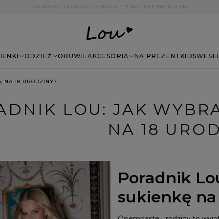
14 DNI NA ZWROT BEZ PODANIA PRZYCZYNY
IENKI
ODZIEŻ
OBUWIE
AKCESORIA
NA PREZENT
KIDS
WESE
Ę NA 18 URODZINY?
ADNIK LOU: JAK WYBR
NA 18 URO
Poradnik Lo
sukienkę na
Osiemnaste urodziny to wyją