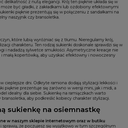
 delikatność z nutą elegancji. Krój ten pięknie układa się w
nki może być gładki, z zakładkami lub ozdobiony efektownymi
ukienki pięknie prezentują się w połączeniu z sandałkami na
lny naszyjnik czy bransoletka.
yn, które lubią wyróżniać się z tłumu. Nieregularny krój,
zacji charakteru. Ten rodzaj sukienki doskonale sprawdzi się w
ogi i nadadzą sylwetce smukłości. Asymetryczne kreacje nie
ią i małą kopertówką, aby uzyskać efektowny i nowoczesny
cieplejsze dni. Odkryte ramiona dodają stylizacji lekkości i
 pięknie prezentuje się zarówno w wersji mini, jak i midi, a
del idealny dla siebie. Sukienkę na ramiączkach warto
 bransoletka, aby podkreślić kobiecy charakter stylizacji.
lną sukienkę na osiemnastkę
ine w naszym sklepie internetowym oraz w butiku
i sprawią, że poczujesz się wyjątkowo w tym szczególnym