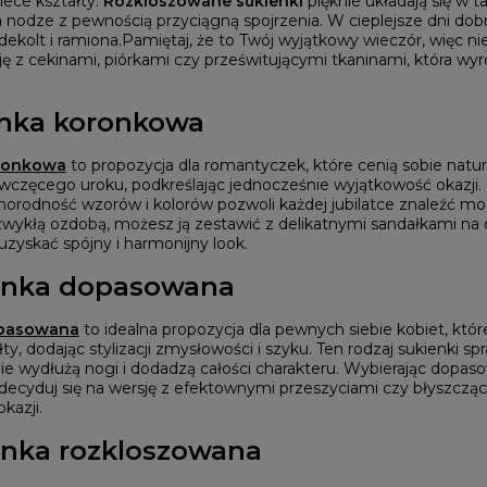
iece kształty.
Rozkloszowane sukienki
pięknie układają się w t
BRĄZOWE
NA PLECACH
RÓŻOWE
a nodze z pewnością przyciągną spojrzenia. W cieplejsze dni 
KWADRATOWY
NI
SZARE
ekolt i ramiona.
Pamiętaj, że to Twój wyjątkowy wieczór, więc nie
KOPERTOWY
DI
ŻÓŁTE
ję z cekinami, piórkami czy prześwitującymi tkaninami, która wyró
KARO
XI
PRINTY
ASYMETRYCZNY
KREMOWE
CARMEN
aw / Ramiączka
enka koronkowa
ronkowa
to propozycja dla romantyczek, które cenią sobie natura
iewczęcego uroku, podkreślając jednocześnie wyjątkowość okazji. 
óżnorodność wzorów i kolorów pozwoli każdej jubilatce znaleźć m
ezwykłą ozdobą, możesz ją zestawić z delikatnymi sandałkami na 
 uzyskać spójny i harmonijny look.
ienka dopasowana
pasowana
to idealna propozycja dla pewnych siebie kobiet, które
ty, dodając stylizacji zmysłowości i szyku. Ten rodzaj sukienki s
ie wydłużą nogi i dodadzą całości charakteru. Wybierając dopaso
zdecyduj się na wersję z efektownymi przeszyciami czy błyszczą
kazji.
enka rozkloszowana