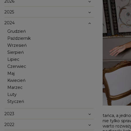
2026
2025
2024
Grudzień
Październik
Wrzesień
Sierpień
Lipiec
Czerwiec
Maj
Popularne kategorie
Kwiecień
NOWOŚCI
NA WESELE
BESTSELLERY
ZOBACZ WSZ
Marzec
Luty
Okazja
KARNAWAŁOWE
Sez
Styczeń
IMPREZOWE
WIZYTOWE
WESELE
LE
ELEGANCKIE
ŚLUB
WI
2023
CASUALOWE
CHRZEST
tańca, a jedno
JE
KOKTAJLOWE
NA CO DZIEŃ
ZI
nie tylko spra
KORONKOWE
RANDKA
2022
warto rozważyć
DOPASOWANE
ŚWIĘTA
Fas
ROZKLOSZOWANE