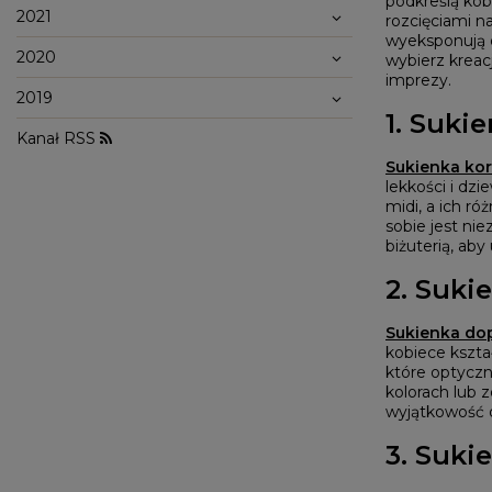
podkreślą kob
WALENTYNKI
2021
ASYMETRYCZNE
STUDNIÓWKA
rozcięciami n
BIZNESOWE
MI
SYLWESTER
wyeksponują d
BOHO
MI
KOMUNIA
2020
wybierz kreac
JEANSOWE
MA
DZIANINOWE
imprezy.
Styl / Rodzaj
Z CEKINAMI
2019
Ręk
DLA KOBIET W CIĄŻY
1. Suki
WIECZOROWE
Kanał RSS
Sukienka ko
ZOBACZ WSZYSTKIE
ODKRYJ NOWOŚCI
lekkości i dz
midi, a ich r
sobie jest ni
biżuterią, aby
2. Suk
Sukienka
do
kobiece kształ
które optyczn
kolorach lub 
wyjątkowość o
3. Suki