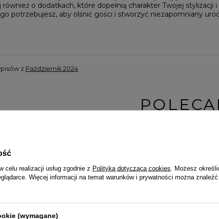
 również o dodatkach, które dopełnią charakter Twojej stylizacji
go potrzebujesz, aby olśnić gości i stworzyć niezapomniany uro
wpisów z
Październik 2024
POLECA
ość
w celu realizacji usług zgodnie z
Polityką dotyczącą cookies
. Możesz określi
eglądarce. Więcej informacji na temat warunków i prywatności można znaleźć
cookie (wymagane)