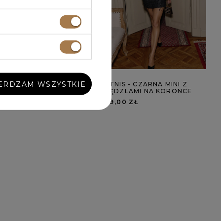
ERDZAM WSZYSTKIE
P - CZARNA MAXI Z
KETNIS - CZARNA MINI Z
ĘCIEM NA PLECACH
FRĘDZLAMI NA KORONCE
00 ZŁ
629,00 ZŁ