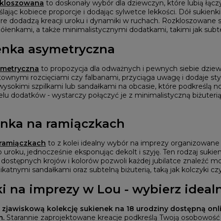
zkloszowana
to doskonały wybór dla dziewczyn, które lubią łączyć
ślając kobiece proporcje i dodając sylwetce lekkości. Dół sukie
óre dodadzą kreacji uroku i dynamiki w ruchach. Rozkloszowane s
zółenkami, a także minimalistycznymi dodatkami, takimi jak subte
enka asymetryczna
ymetryczna
to propozycja dla odważnych i pewnych siebie dziewcz
townymi rozcięciami czy falbanami, przyciąga uwagę i dodaje styli
wysokimi szpilkami lub sandałkami na obcasie, które podkreślą n
elu dodatków - wystarczy połączyć je z minimalistyczną biżuter
enka na ramiączkach
 ramiączkach
to z kolei idealny wybór na imprezy organizowane w 
roku, jednocześnie eksponując dekolt i szyję. Ten rodzaj sukienki
dostępnych krojów i kolorów pozwoli każdej jubilatce znaleźć mo
ikatnymi sandałkami oraz subtelną biżuterią, taką jak kolczyki czy
i na imprezy w Lou - wybierz idea
 zjawiskową kolekcję sukienek na 18 urodziny dostępną onl
m.
Starannie zaprojektowane kreacje podkreślą Twoją osobowość 