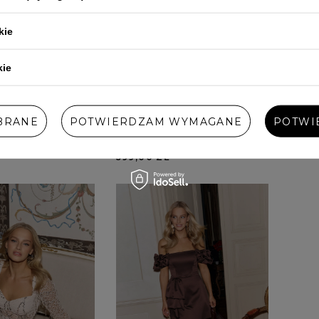
kie
kie
BRANE
POTWIERDZAM WYMAGANE
POTWI
SUKIENKA
PASCUALA - CZARNA
SERA
A MINI Z
SUKIENKA MINI Z KWIATOWĄ
WYCI
OZDOBĄ
629,
599,00 ZŁ