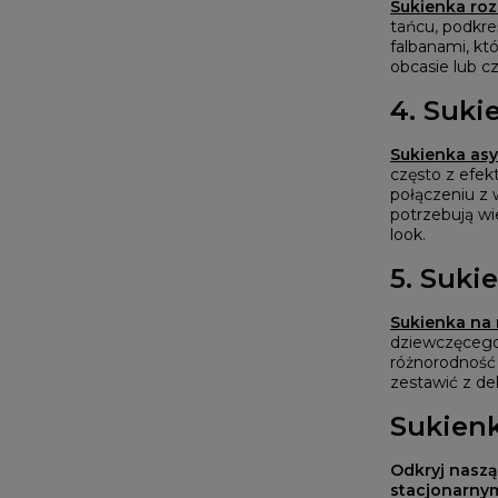
Sukienka ro
tańcu, podkre
falbanami, kt
obcasie lub c
4. Suki
Sukienka as
często z efek
połączeniu z 
potrzebują wi
look.
5. Suki
Sukienka na
dziewczęcego u
różnorodność 
zestawić z del
Sukienk
Odkryj naszą
stacjonarny