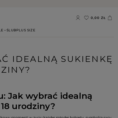
0,00 ZŁ
LE
ŚLUB
PLUS SIZE
AĆ IDEALNĄ SUKIENKĘ
DZINY?
u: Jak wybrać idealną
 18 urodziny?
tkowy moment w życiu każdej młodej kobiety, symbolizujący