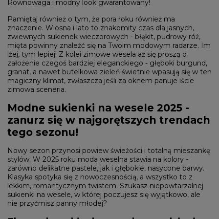
Równowaga i modny look gwarantowany!
Pamiętaj również o tym, że pora roku również ma
znaczenie. Wiosna i lato to znakomity czas dla jasnych,
zwiewnych sukienek wieczorowych - błękit, pudrowy róż,
mięta powinny znaleźć się na Twoim modowym radarze. Im
lżej, tym lepiej! Z kolei zimowe wesela aż się proszą o
założenie czegoś bardziej eleganckiego - głęboki burgund,
granat, a nawet butelkowa zieleń świetnie wpasują się w ten
magiczny klimat, zwłaszcza jeśli za oknem panuje iście
zimowa sceneria.
Modne sukienki na wesele 2025 -
zanurz się w najgorętszych trendach
tego sezonu!
Nowy sezon przynosi powiew świeżości i totalną mieszankę
stylów. W 2025 roku moda weselna stawia na kolory -
zarówno delikatne pastele, jak i głębokie, nasycone barwy.
Klasyka spotyka się z nowoczesnością, a wszystko to z
lekkim, romantycznym twistem. Szukasz niepowtarzalnej
sukienki na wesele, w której poczujesz się wyjątkowo, ale
nie przyćmisz panny młodej?