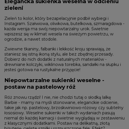
Elegancka sukienka weselna w odcieniu
zieleni
Zieleń to kolor, który bezapelacyjnie podbił wybiegi i
Instagram. Szałwiowa, oliwkowa, butelkowa, szmaragdowa -
każda wersja ma swój niepowtarzalny urok. Świetnie
wpiszesz się w klimat wesela na świeżym powietrzu, w
ogrodzie, a nawet stodole.
Zwiewne tkaniny, falbanki i lekkość kroju sprawiają, że
staniesz się istną ikoną stylu, ale bez zbędnej przesady.
Dobierz do nich dodatki z naturalnych materiałów -
drewniane kolczyki, wiklinowa torebka, sandałki na słupku i
jesteś gotowa na rustykalne przyjęcie!
Niepowtarzalne sukienki weselne -
postaw na pastelowy róż
Róż znowu rządzi! I nie, nie chodzi tutaj o słodką lalkę
Barbie - mamy na myśli stonowane, eleganckie odcienie,
takie jak np. pastelowy, brzoskwiniowo-różowy czy subtelny
łososiowy. Weselne sukienki w takich wydaniach pasują
niemal do każdej karnacji i świetnie wyglądają w zestawieniu
z klasycznymi dodatkami. Postaw na delikatną, złotą
biżuterię, cieliste szpilki i rozpuszczone fale. Efekt?