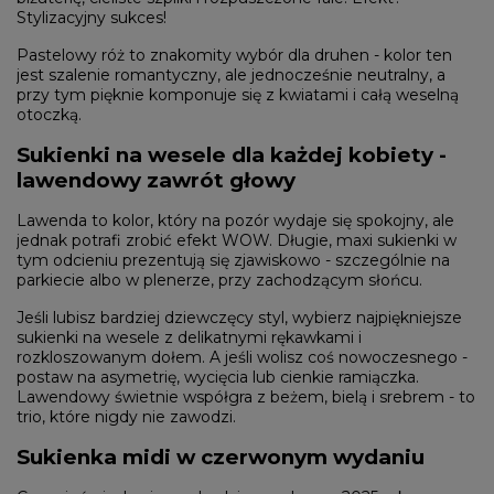
Stylizacyjny sukces!
Pastelowy róż to znakomity wybór dla druhen - kolor ten
jest szalenie romantyczny, ale jednocześnie neutralny, a
przy tym pięknie komponuje się z kwiatami i całą weselną
otoczką.
Sukienki na wesele dla każdej kobiety -
lawendowy zawrót głowy
Lawenda to kolor, który na pozór wydaje się spokojny, ale
jednak potrafi zrobić efekt WOW. Długie, maxi sukienki w
tym odcieniu prezentują się zjawiskowo - szczególnie na
parkiecie albo w plenerze, przy zachodzącym słońcu.
Jeśli lubisz bardziej dziewczęcy styl, wybierz najpiękniejsze
sukienki na wesele z delikatnymi rękawkami i
rozkloszowanym dołem. A jeśli wolisz coś nowoczesnego -
postaw na asymetrię, wycięcia lub cienkie ramiączka.
Lawendowy świetnie współgra z beżem, bielą i srebrem - to
trio, które nigdy nie zawodzi.
Sukienka midi w czerwonym wydaniu