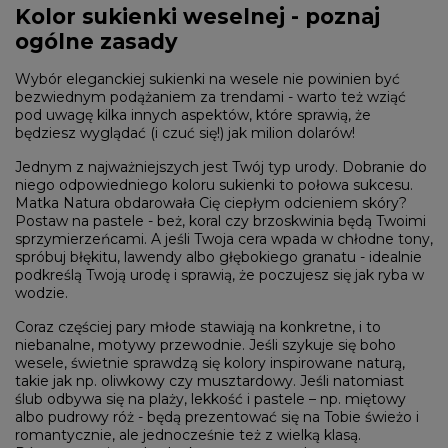
Kolor sukienki weselnej - poznaj
ogólne zasady
Wybór eleganckiej sukienki na wesele nie powinien być
bezwiednym podążaniem za trendami - warto też wziąć
pod uwagę kilka innych aspektów, które sprawią, że
będziesz wyglądać (i czuć się!) jak milion dolarów!
Jednym z najważniejszych jest Twój typ urody. Dobranie do
niego odpowiedniego koloru sukienki to połowa sukcesu.
Matka Natura obdarowała Cię ciepłym odcieniem skóry?
Postaw na pastele - beż, koral czy brzoskwinia będą Twoimi
sprzymierzeńcami. A jeśli Twoja cera wpada w chłodne tony,
spróbuj błękitu, lawendy albo głębokiego granatu - idealnie
podkreślą Twoją urodę i sprawią, że poczujesz się jak ryba w
wodzie.
Coraz częściej pary młode stawiają na konkretne, i to
niebanalne, motywy przewodnie. Jeśli szykuje się boho
wesele, świetnie sprawdzą się kolory inspirowane naturą,
takie jak np. oliwkowy czy musztardowy. Jeśli natomiast
ślub odbywa się na plaży, lekkość i pastele – np. miętowy
albo pudrowy róż - będą prezentować się na Tobie świeżo i
romantycznie, ale jednocześnie też z wielką klasą.