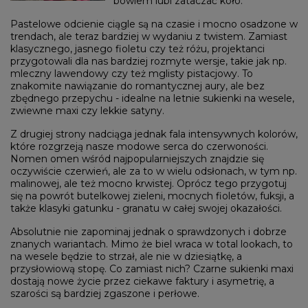
bowiem lubi zataczać koło.
Pastelowe odcienie ciągle są na czasie i mocno osadzone w
trendach, ale teraz bardziej w wydaniu z twistem. Zamiast
klasycznego, jasnego fioletu czy też różu, projektanci
przygotowali dla nas bardziej rozmyte wersje, takie jak np.
mleczny lawendowy czy też mglisty pistacjowy. To
znakomite nawiązanie do romantycznej aury, ale bez
zbędnego przepychu - idealne na letnie sukienki na wesele,
zwiewne maxi czy lekkie satyny.
Z drugiej strony nadciąga jednak fala intensywnych kolorów,
które rozgrzeją nasze modowe serca do czerwoności.
Nomen omen wśród najpopularniejszych znajdzie się
oczywiście czerwień, ale za to w wielu odsłonach, w tym np.
malinowej, ale też mocno krwistej. Oprócz tego przygotuj
się na powrót butelkowej zieleni, mocnych fioletów, fuksji, a
także klasyki gatunku - granatu w całej swojej okazałości.
Absolutnie nie zapominaj jednak o sprawdzonych i dobrze
znanych wariantach. Mimo że biel wraca w total lookach, to
na wesele będzie to strzał, ale nie w dziesiątkę, a
przysłowiową stopę. Co zamiast nich? Czarne sukienki maxi
dostają nowe życie przez ciekawe faktury i asymetrię, a
szarości są bardziej zgaszone i perłowe.