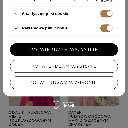
aktywne
Analityczne pliki cookie
POLECANE
Reklamowe pliki cookie
POTWIERDZAM WSZYSTKIE
POTWIERDZAM WYBRANE
POTWIERDZAM WYMAGANE
ODALIS - FUKSJOWA
DAYEN -
MIDI Z
PUDROWORÓŻOWA
ROZKLOSZOWANYM
MAXI Z OZDOBNYM
DOŁEM
CHOKEREM