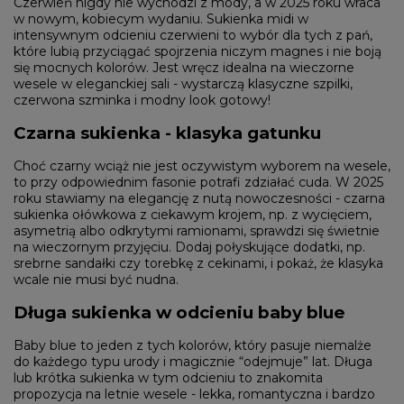
Czerwień nigdy nie wychodzi z mody, a w 2025 roku wraca
w nowym, kobiecym wydaniu. Sukienka midi w
intensywnym odcieniu czerwieni to wybór dla tych z pań,
które lubią przyciągać spojrzenia niczym magnes i nie boją
się mocnych kolorów. Jest wręcz idealna na wieczorne
wesele w eleganckiej sali - wystarczą klasyczne szpilki,
czerwona szminka i modny look gotowy!
Czarna sukienka - klasyka gatunku
Choć czarny wciąż nie jest oczywistym wyborem na wesele,
to przy odpowiednim fasonie potrafi zdziałać cuda. W 2025
roku stawiamy na elegancję z nutą nowoczesności - czarna
sukienka ołówkowa z ciekawym krojem, np. z wycięciem,
asymetrią albo odkrytymi ramionami, sprawdzi się świetnie
na wieczornym przyjęciu. Dodaj połyskujące dodatki, np.
srebrne sandałki czy torebkę z cekinami, i pokaż, że klasyka
wcale nie musi być nudna.
Długa sukienka w odcieniu baby blue
Baby blue to jeden z tych kolorów, który pasuje niemalże
do każdego typu urody i magicznie “odejmuje” lat. Długa
lub krótka sukienka w tym odcieniu to znakomita
propozycja na letnie wesele - lekka, romantyczna i bardzo