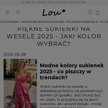
14 DNI NA ZWROT BEZ PODANIA PRZYCZYNY
ALE
SUKIENKI
ODZIEŻ
OBUWIE
AKCESORIA
NA PREZENT
KIDS
WESELE
ŚLU
PIĘKNE SUKIENKI NA
WESELE 2025 - JAKI KOLOR
WYBRAĆ?
2025-05-28
Modne kolory sukienek
2025 - co piszczy w
trendach?
Wybór sukienki na wesele, a
dokładniej jej koloru, nie powinien być
dziełem przypadku. Jeśli chcesz być
na czasie, to przygotuj się na sporo
świeżości, ale i powrót klasyki - moda