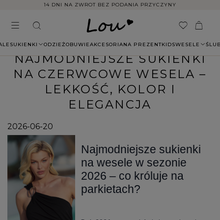
14 DNI NA ZWROT BEZ PODANIA PRZYCZYNY
ALE
SUKIENKI
ODZIEŻ
OBUWIE
AKCESORIA
NA PREZENT
KIDS
WESELE
ŚLU
NAJMODNIEJSZE SUKIENKI
NA CZERWCOWE WESELA –
LEKKOŚĆ, KOLOR I
ELEGANCJA
2026-06-20
Najmodniejsze sukienki 
na wesele w sezonie 
2026 – co króluje na 
parkietach?