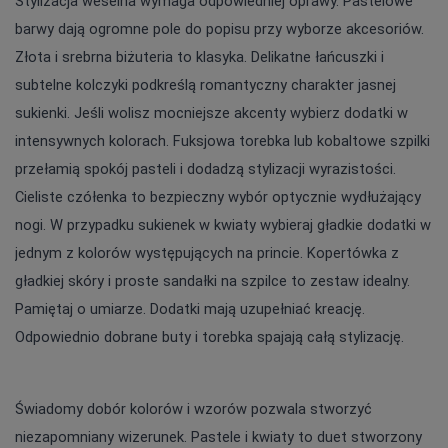
Stylizacja weselna wymaga odpowiedniej oprawy. Pastelowe 
barwy dają ogromne pole do popisu przy wyborze akcesoriów. 
Złota i srebrna biżuteria to klasyka. Delikatne łańcuszki i 
subtelne kolczyki podkreślą romantyczny charakter jasnej 
sukienki. Jeśli wolisz mocniejsze akcenty wybierz dodatki w 
intensywnych kolorach. Fuksjowa torebka lub kobaltowe szpilki 
przełamią spokój pasteli i dodadzą stylizacji wyrazistości. 
Cieliste czółenka to bezpieczny wybór optycznie wydłużający 
nogi. W przypadku sukienek w kwiaty wybieraj gładkie dodatki w 
jednym z kolorów występujących na princie. Kopertówka z 
gładkiej skóry i proste sandałki na szpilce to zestaw idealny. 
Pamiętaj o umiarze. Dodatki mają uzupełniać kreację. 
Odpowiednio dobrane buty i torebka spajają całą stylizację.
Świadomy dobór kolorów i wzorów pozwala stworzyć 
niezapomniany wizerunek. Pastele i kwiaty to duet stworzony 