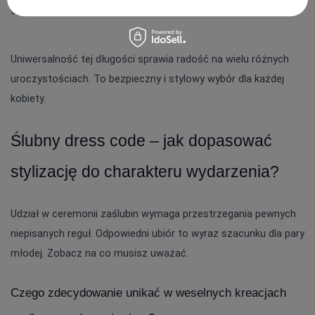
garderoby.
Uniwersalność tej długości sprawia radość na wielu różnych 
uroczystościach. To bezpieczny i stylowy wybór dla każdej 
kobiety.
Ślubny dress code – jak dopasować 
stylizację do charakteru wydarzenia?
Udział w ceremonii zaślubin wymaga przestrzegania pewnych 
niepisanych reguł. Odpowiedni ubiór to wyraz szacunku dla pary 
młodej. Zobacz na co musisz uważać.
Czego zdecydowanie unikać w weselnych kreacjach 