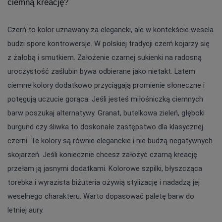
ciemną kreację?
Czerń to kolor uznawany za elegancki, ale w kontekście wesela 
budzi spore kontrowersje. W polskiej tradycji czerń kojarzy się 
z żałobą i smutkiem. Założenie czarnej sukienki na radosną 
uroczystość zaślubin bywa odbierane jako nietakt. Latem 
ciemne kolory dodatkowo przyciągają promienie słoneczne i 
potęgują uczucie gorąca. Jeśli jesteś miłośniczką ciemnych 
barw poszukaj alternatywy. Granat, butelkowa zieleń, głęboki 
burgund czy śliwka to doskonałe zastępstwo dla klasycznej 
czerni. Te kolory są równie eleganckie i nie budzą negatywnych 
skojarzeń. Jeśli koniecznie chcesz założyć czarną kreację 
przełam ją jasnymi dodatkami. Kolorowe szpilki, błyszcząca 
torebka i wyrazista biżuteria ożywią stylizację i nadadzą jej 
weselnego charakteru. Warto dopasować paletę barw do 
letniej aury.