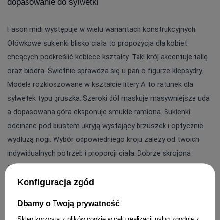
dopasowanie do sylwetki
Fason midi występuje w wielu wariantach konstrukcyjnych. 
Ołówkowe sukienki blisko ciała to propozycja dla kobiet 
chcących podkreślić kobiece kształty. Taki krój akcentuje talię 
oraz biodra. Świetnie sprawdza się u pań o figurze klepsydry. 
Modele rozkloszowane w kształcie litery A to ratunek dla 
sylwetek typu gruszka. Szeroki dół maskuje masywniejsze uda 
a dopasowana góra eksponuje smukłe ramiona. Sukienki 
odcinane pod biustem ukryją wystający brzuszek i optycznie 
wydłużą nogi. Wybór odpowiedniego kroju zależy od twoich 
indywidualnych potrzeb i proporcji ciała. Dobrze skrojona 
sukienka midi potrafi zdziałać cuda z sylwetką. Warto mierzyć 
różne modele w poszukiwaniu ideału. Pamiętaj o odpowiedniej 
Konfiguracja zgód
bieliźnie modelującej wygładzającej ciało pod dopasowaną 
Dbamy o Twoją prywatność
kreacją.
Sklep korzysta z plików cookie w celu realizacji usług zgodnie z