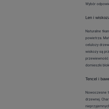
Wybór odpowie
Len i wiskoz
Naturalne tkan
powietrza. Mat
celulozy drzew
wiskozy są prz
przewiewność 
domieszki blok
Tencel i baw
Nowoczesne te
drzewnej. Char
nieprzyjemnych