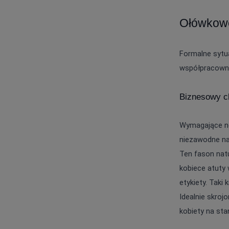
Ołówkowe
Formalne sytua
współpracowni
Biznesowy cha
Wymagające ne
niezawodne nar
Ten fason natu
kobiece atuty
etykiety. Taki
Idealnie skroj
kobiety na st