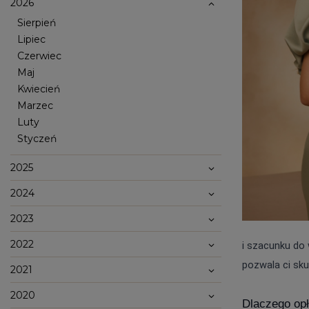
2026
Sierpień
Lipiec
Czerwiec
Maj
Kwiecień
Marzec
Luty
Styczeń
2025
Popularne kategorie
2024
NOWOŚCI
NA WESELE
BESTSELLERY
ZOBACZ WSZ
2023
Okazja
KARNAWAŁOWE
Sez
IMPREZOWE
2022
i szacunku do
WIZYTOWE
WESELE
LE
ELEGANCKIE
ŚLUB
WI
pozwala ci sku
2021
CASUALOWE
CHRZEST
JE
KOKTAJLOWE
NA CO DZIEŃ
ZI
KORONKOWE
RANDKA
2020
DOPASOWANE
ŚWIĘTA
Dlaczego opł
Fas
ROZKLOSZOWANE