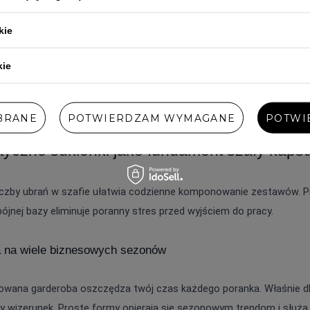
kie
LURDES - KOMPLET W
NEFFA - KOMPLET:
ZNA
ODCIENIU ZŁAMANEJ
TOP + SPÓDNICA 
kie
XI Z
BIELI: BLUZKA +
BIŻUTERYJNYM
SPÓDNICA
DETALEM
899,00 ZŁ
699,00 ZŁ
BRANE
POTWIERDZAM WYMAGANE
POTWI
tyczne sukienki jako fundament szafy kaps
iczby ubrań w szafie ułatwia codzienne komponowanie zestawów. Pro
jnej bazy eliminuje poranny stres przed wyjściem do pracy.
 na wiele biznesowych sezonów
owana garderoba oszczędza twój czas każdego poranka. Właśnie d
wizerunek. Proste formy opierają się sezonowym trendom i służą ci