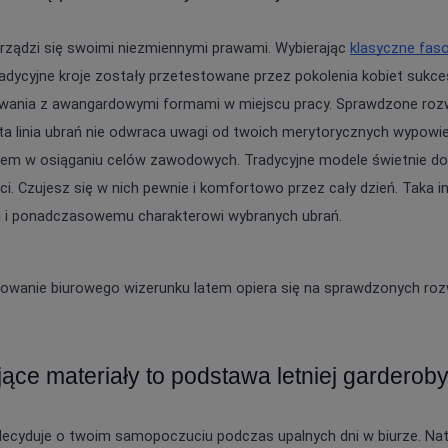
BRĄZOWE
NA PLECACH
RÓŻOWE
KWADRATOWY
NI
SZARE
KOPERTOWY
DI
ŻÓŁTE
rządzi się swoimi niezmiennymi prawami. Wybierając 
klasyczne fas
KARO
XI
PRINTY
ASYMETRYCZNY
KREMOWE
adycyjne kroje zostały przetestowane przez pokolenia kobiet sukces
CARMEN
aw / Ramiączka
ania z awangardowymi formami w miejscu pracy. Sprawdzone rozwią
ta linia ubrań nie odwraca uwagi od twoich merytorycznych wypowiedz
em w osiąganiu celów zawodowych. Tradycyjne modele świetnie dop
i. Czujesz się w nich pewnie i komfortowo przez cały dzień. Taka in
i i ponadczasowemu charakterowi wybranych ubrań.
wanie biurowego wizerunku latem opiera się na sprawdzonych rozwi
ce materiały to podstawa letniej garderob
 decyduje o twoim samopoczuciu podczas upalnych dni w biurze. Nat