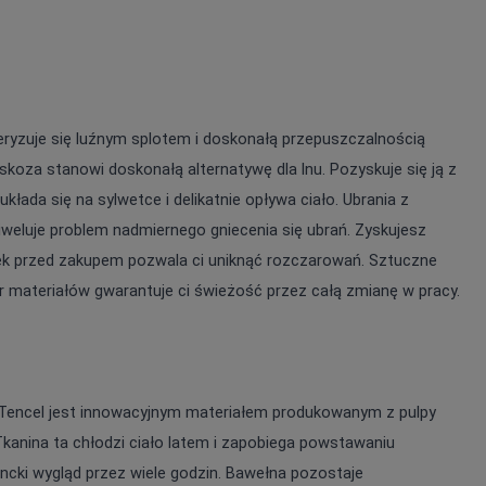
eryzuje się luźnym splotem i doskonałą przepuszczalnością 
skoza stanowi doskonałą alternatywę dla lnu. Pozyskuje się ją z 
ada się na sylwetce i delikatnie opływa ciało. Ubrania z 
iweluje problem nadmiernego gniecenia się ubrań. Zyskujesz 
k przed zakupem pozwala ci uniknąć rozczarowań. Sztuczne 
r materiałów gwarantuje ci świeżość przez całą zmianę w pracy.
 Tencel jest innowacyjnym materiałem produkowanym z pulpy 
Tkanina ta chłodzi ciało latem i zapobiega powstawaniu 
ncki wygląd przez wiele godzin. Bawełna pozostaje 