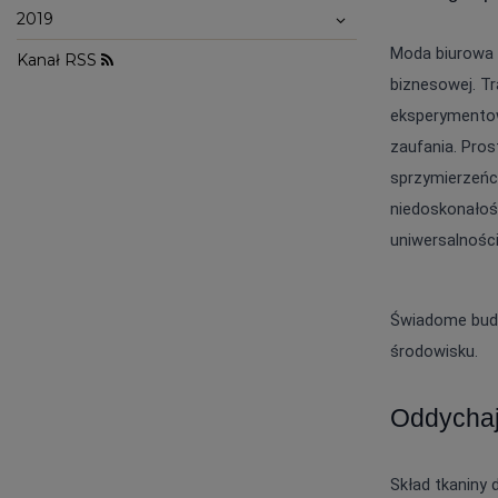
WALENTYNKI
ASYMETRYCZNE
2019
STUDNIÓWKA
BIZNESOWE
MI
SYLWESTER
BOHO
MI
KOMUNIA
Moda biurowa 
Kanał RSS
JEANSOWE
MA
DZIANINOWE
biznesowej. Tr
Styl / Rodzaj
Z CEKINAMI
Ręk
DLA KOBIET W CIĄŻY
eksperymentow
WIECZOROWE
zaufania. Pros
sprzymierzeńc
ZOBACZ WSZYSTKIE
ODKRYJ NOWOŚCI
niedoskonałośc
uniwersalnośc
Świadome budo
środowisku.
Oddychają
Skład tkaniny