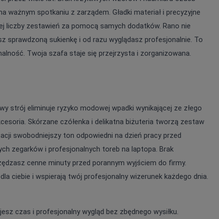
a ważnym spotkaniu z zarządem. Gładki materiał i precyzyjne 
nej liczby zestawień za pomocą samych dodatków. Rano nie 
sz sprawdzoną sukienkę i od razu wyglądasz profesjonalnie. To 
nalność. Twoja szafa staje się przejrzysta i zorganizowana.
y strój eliminuje ryzyko modowej wpadki wynikającej ze złego 
cesoria. Skórzane czółenka i delikatna biżuteria tworzą zestaw 
zacji swobodniejszy ton odpowiedni na dzień pracy przed 
ch zegarków i profesjonalnych toreb na laptopa. Brak 
czędzasz cenne minuty przed porannym wyjściem do firmy. 
a ciebie i wspierają twój profesjonalny wizerunek każdego dnia.
esz czas i profesjonalny wygląd bez zbędnego wysiłku.