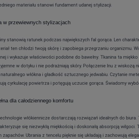
dniego materiału stanowi fundament udanej stylizacji.
a w przewiewnych stylizacjach
iny stanowią ratunek podczas największych fal gorąca. Len charakt
eriał ten chłodzi twoją skórę i zapobiega przegrzaniu organizmu. Wi
nej i wykazuje właściwości podobne do bawełny. Tkanina ta miękko ukł
yjemne w dotyku i nie podrażniają skóry. Połączenie lnu z wiskozą n
naturalnego włókna i gładkość sztucznego jedwabiu. Czytanie mete
ują cyrkulację powietrza i potęgują uczucie gorąca. Świadomy wybó
ełna dla całodziennego komfortu
chnologie włókiennicze dostarczają rozwiązań idealnych do biura.
akteryzuje się niezwykłą miękkością i doskonałą absorpcją wilgoci. 
 zapachów. Ubrania z tencelu pięknie się układają i zachowują elega