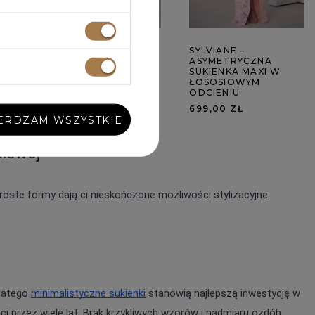
PAOLA - BRĄZOWA
SYLVIANE –
Z
SUKIENKA MAXI Z
ASYMETRYCZNA
DRAPOWANYMI
SUKIENKA MAXI W
ELEMENTAMI
ŁOSOSIOWYM
ODCIENIU
669,00 ZŁ
699,00 ZŁ
ERDZAM WSZYSTKIE
ułowej
ste formy dają ci nieskończone możliwości stylizacyjne. 
latego 
minimalistyczne sukienki
 stanowią najlepszą inwestycję w 
 przez wiele lat. Brak krzykliwych wzorów i nadmiaru ozdób 