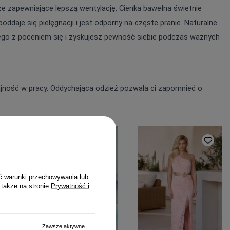
ze zapewniające lepszą wentylację. Cienka bawełna świetnie 
ddaje się pielęgnacji i jest odporny na częste pranie. Naturalne 
ego z poceniem się i zyskujesz pewność siebie podczas ważnych 
ajność w pracy. Oddychająca odzież pozwala ci zapomnieć o 
ć warunki przechowywania lub
 także na stronie
Prywatność i
Zawsze aktywne