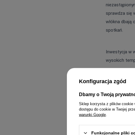
niezastąpionym
sprawdza się w
włókna dbają 
spotkań.
Inwestycja w w
wysokich temp
Konfiguracja zgód
Dbamy o Twoją prywatn
KOMPLETY
PASKI
MINI
Sklep korzysta z plików cookie 
dostępu do cookie w Twojej prz
KOMBINEZONY
BIŻUTERIA
MIDI
warunki Google
.
T-SHIRTY
GUMKI DO WŁOSÓW
MAXI
Funkcjonalne pliki 