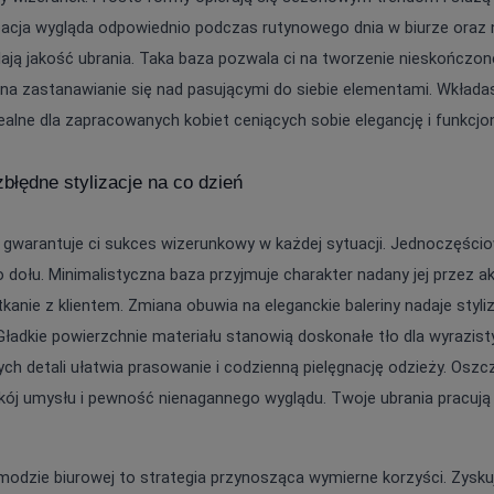
eacja wygląda odpowiednio podczas rutynowego dnia w biurze oraz n
lają jakość ubrania. Taka baza pozwala ci na tworzenie nieskończo
i na zastanawianie się nad pasującymi do siebie elementami. Wkłada
ealne dla zapracowanych kobiet ceniących sobie elegancję i funkcjo
zbłędne stylizacje na co dzień
 gwarantuje ci sukces wizerunkowy w każdej sytuacji. Jednoczęściow
 dołu. Minimalistyczna baza przyjmuje charakter nadany jej przez ak
tkanie z klientem. Zmiana obuwia na eleganckie baleriny nadaje styli
adkie powierzchnie materiału stanowią doskonałe tło dla wyrazisty
h detali ułatwia prasowanie i codzienną pielęgnację odzieży. Osz
ój umysłu i pewność nienagannego wyglądu. Twoje ubrania pracują dl
odzie biurowej to strategia przynosząca wymierne korzyści. Zyskuj