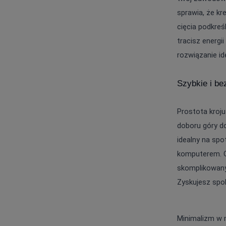
sprawia, że kr
cięcia podkreś
tracisz energi
rozwiązanie id
Szybkie i be
Prostota kroju
doboru góry do
idealny na spo
komputerem. Gł
skomplikowanyc
Zyskujesz spok
Minimalizm w m