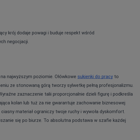
cy krój dodaje powagi i buduje respekt wśród 
h negocjacji.
y na najwyższym poziomie. Ołówkowe 
sukienki do pracy
 to 
eniu ze stonowaną górą tworzy sylwetkę pełną profesjonalizmu. 
źne zaznaczenie talii proporcjonalnie dzieli figurę i podkreśla 
ąca kolan lub tuż za nie gwarantuje zachowanie biznesowej 
iasny materiał ograniczy twoje ruchy i wywoła dyskomfort. 
zanie się po biurze. To absolutna podstawa w szafie każdej 