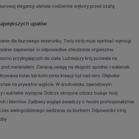
iurowej elegancji ułatwia codzienne wybory przed szafą.
największych upałów
nie dla biurowego wizerunku. Twój strój musi spełniać wymogi 
ześnie zapewniać ci odpowiednie chłodzenie organizmu. 
ocno przylegających do ciała. Luźniejszy krój pozwala na 
pod materiałem. Zwracaj uwagę na długość spódnic i sukienek. 
ywania kolan lub kończenia kreacji tuż nad nimi. Głębokie 
zostaw na prywatne wyjścia. W środowisku zawodowym 
 i subtelne wycięcia. Dobrze skrojona odzież buduje twój 
h i klientów. Zadbany wygląd świadczy o twoim profesjonalizmie 
as wielogodzinnego siedzenia za biurkiem. Odpowiedni strój 
E
oby.