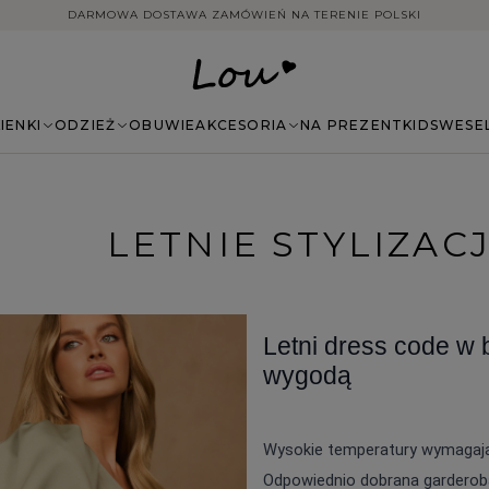
14 DNI NA ZWROT BEZ PODANIA PRZYCZYNY
IENKI
ODZIEŻ
OBUWIE
AKCESORIA
NA PREZENT
KIDS
WESE
LETNIE STYLIZAC
Letni dress code w b
wygodą
Wysokie temperatury wymagają
Odpowiednio dobrana garderob