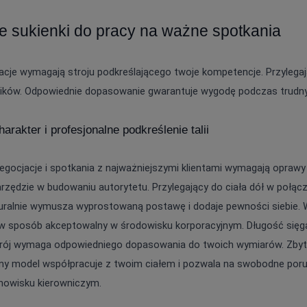
 sukienki do pracy na ważne spotkania
cje wymagają stroju podkreślającego twoje kompetencje. Przylegają
ków. Odpowiednie dopasowanie gwarantuje wygodę podczas trudnyc
rakter i profesjonalne podkreślenie talii
gocjacje i spotkania z najważniejszymi klientami wymagają opraw
zędzie w budowaniu autorytetu. Przylegający do ciała dół w połącz
ralnie wymusza wyprostowaną postawę i dodaje pewności siebie. Wyra
 w sposób akceptowalny w środowisku korporacyjnym. Długość sięgaj
 krój wymaga odpowiedniego dopasowania do twoich wymiarów. Zbyt c
ony model współpracuje z twoim ciałem i pozwala na swobodne porus
anowisku kierowniczym.