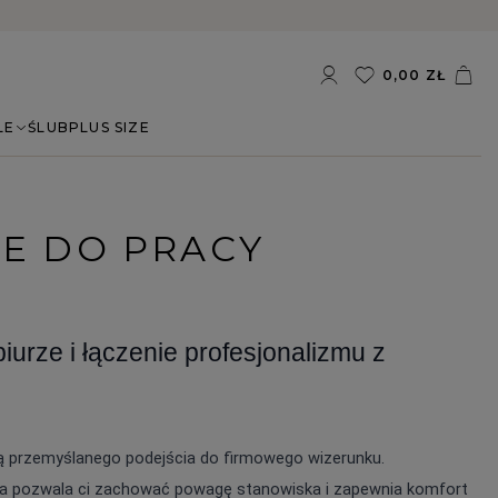
0,00 ZŁ
LE
ŚLUB
PLUS SIZE
JE DO PRACY
iurze i łączenie profesjonalizmu z 
 przemyślanego podejścia do firmowego wizerunku. 
a pozwala ci zachować powagę stanowiska i zapewnia komfort 