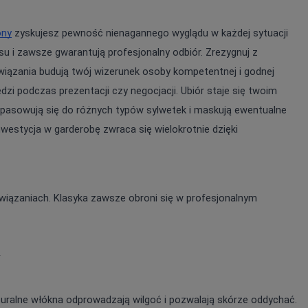
ony
 zyskujesz pewność nienagannego wyglądu w każdej sytuacji 
u i zawsze gwarantują profesjonalny odbiór. Zrezygnuj z 
zania budują twój wizerunek osoby kompetentnej i godnej 
i podczas prezentacji czy negocjacji. Ubiór staje się twoim 
asowują się do różnych typów sylwetek i maskują ewentualne 
westycja w garderobę zwraca się wielokrotnie dzięki 
ązaniach. Klasyka zawsze obroni się w profesjonalnym 
y
uralne włókna odprowadzają wilgoć i pozwalają skórze oddychać. 