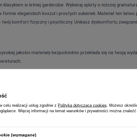
 klasykiem w letniej garderobie. Wybieraj sploty o niższej gramatur
 formie eleganckich koszul i prostych sukienek. Materiał ten łatwo po
o twój komfort fizyczny i psychiczny. Unikasz dyskomfortu związan
ysokiej jakości materiały bezpośrednio przekłada się na twoją wyd
eraturach.
ość
w celu realizacji usług zgodnie z
Polityką dotyczącą cookies
. Możesz określi
eglądarce. Więcej informacji na temat warunków i prywatności można znaleźć
cookie (wymagane)