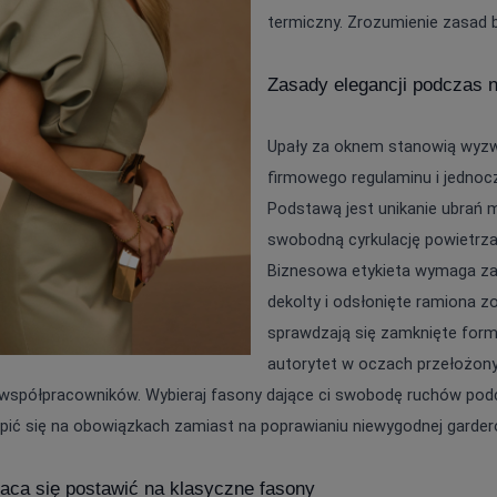
termiczny. Zrozumienie zasad b
Zasady elegancji podczas 
Upały za oknem stanowią wyzwa
firmowego regulaminu i jednoc
Podstawą jest unikanie ubrań m
swobodną cyrkulację powietrza 
Biznesowa etykieta wymaga zakr
dekolty i odsłonięte ramiona 
YSTKIE
sprawdzają się zamknięte formy
autorytet w oczach przełożonyc
on / Tkanina
Z DŁUGIM RĘKAWEM
Kolor
Z KRÓTKIM RĘKAWEM
 współpracowników. Wybieraj fasony dające ci swobodę ruchów podcz
NA RAMIĄCZKACH
TNIE
CZERWON
BEZ RAMIĄCZEK
OSENNE
CZARNE
pić się na obowiązkach zamiast na poprawianiu niewygodnej garder
SIENNE
BEŻOWE
MOWE
BIAŁE
Dekolt
NIEBIESKIE
ZIELONE
aca się postawić na klasyczne fasony
on / Długość
BEZ DEKOLTU