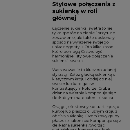
Stylowe połączenia z
sukienką w roli
głównej
Łączenie sukienki i swetra to nie
tylko sposób na ciepłe i przytulne
zestawienie, ale także doskonały
sposób na wyrażenie swojego
unikalnego stylu. Oto kilka zasad,
które pomogą Ci stworzyć
harmonijne i stylowe połączenie
sukienki i swetra:
Warstwowanie to klucz do udanej
stylizacji. Załóż gładką sukienkę o
klasycznym kroju i dodaj do niej
sweter lub kardigan w
kontrastującym kolorze. Gruba
dzianina świetnie komponuje się z
delikatnym materiałem sukienki.
Osiągnij efektowny kontrast, łącząc
kurtkę lub płaszcz o luźnym kroju z
obcisłą sukienką. Oversizowy gruby
płaszcz znakomicie komponuje się z
delikatną sukienką, tworząc
nietuzinkowy kontrastowy look.