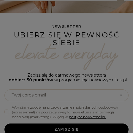
NEWSLETTER
UBIERZ SIĘ W PEWNOŚĆ
SIEBIE
Zapisz się do darmowego newslettera
i
odbierz 50 punktów
w programie lojalnościowym Lou.pl
Twój adres email
Wyrażam zgodę na przetwarzanie moich danych osobowych
(adres e-mail) na potrzeby wysyłki newslettera z informacją
handlową (marketing). Więcej w
polityce prywatności.
ZAPISZ SIĘ