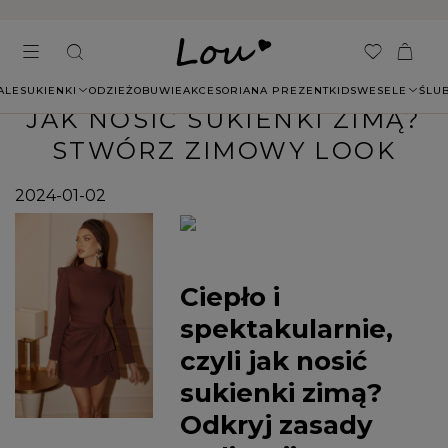
14 DNI NA ZWROT BEZ PODANIA PRZYCZYNY
ALE
SUKIENKI
ODZIEŻ
OBUWIE
AKCESORIA
NA PREZENT
KIDS
WESELE
ŚLU
JAK NOSIĆ SUKIENKI ZIMĄ?
STWÓRZ ZIMOWY LOOK
2024-01-02
Ciepło i
spektakularnie,
czyli jak nosić
sukienki zimą?
Odkryj zasady