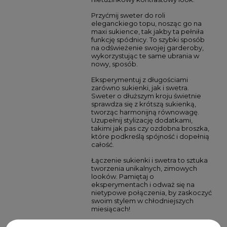
Przyćmij sweter do roli
eleganckiego topu, nosząc go na
maxi sukience, tak jakby ta pełniła
funkcję spódnicy. To szybki sposób
na odświeżenie swojej garderoby,
wykorzystując te same ubrania w
nowy, sposób.
Eksperymentuj z długościami
zarówno sukienki, jak i swetra.
Sweter o dłuższym kroju świetnie
sprawdza się z krótszą sukienką,
tworząc harmonijną równowagę.
Uzupełnij stylizację dodatkami,
takimi jak pas czy ozdobna broszka,
które podkreślą spójność i dopełnią
całość.
Łączenie sukienki i swetra to sztuka
tworzenia unikalnych, zimowych
looków. Pamiętaj o
eksperymentach i odważ się na
nietypowe połączenia, by zaskoczyć
swoim stylem w chłodniejszych
miesiącach!
Jakich sukienek nie