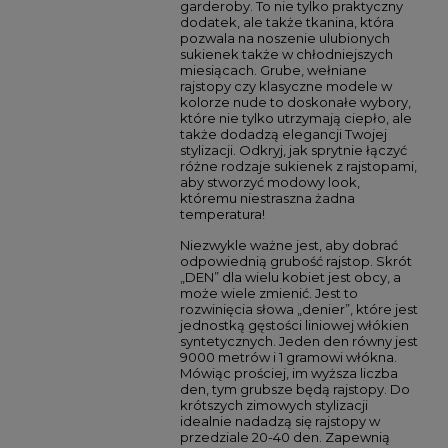
garderoby. To nie tylko praktyczny
dodatek, ale także tkanina, która
pozwala na noszenie ulubionych
sukienek także w chłodniejszych
miesiącach. Grube, wełniane
rajstopy czy klasyczne modele w
kolorze nude to doskonałe wybory,
które nie tylko utrzymają ciepło, ale
także dodadzą elegancji Twojej
stylizacji. Odkryj, jak sprytnie łączyć
różne rodzaje sukienek z rajstopami,
aby stworzyć modowy look,
któremu niestraszna żadna
temperatura!
Niezwykle ważne jest, aby dobrać
odpowiednią grubość rajstop. Skrót
„DEN” dla wielu kobiet jest obcy, a
może wiele zmienić. Jest to
rozwinięcia słowa „denier”, które jest
jednostką gęstości liniowej włókien
syntetycznych. Jeden den równy jest
9000 metrów i 1 gramowi włókna.
Mówiąc prościej, im wyższa liczba
den, tym grubsze będą rajstopy. Do
krótszych zimowych stylizacji
idealnie nadadzą się rajstopy w
przedziale 20-40 den. Zapewnią