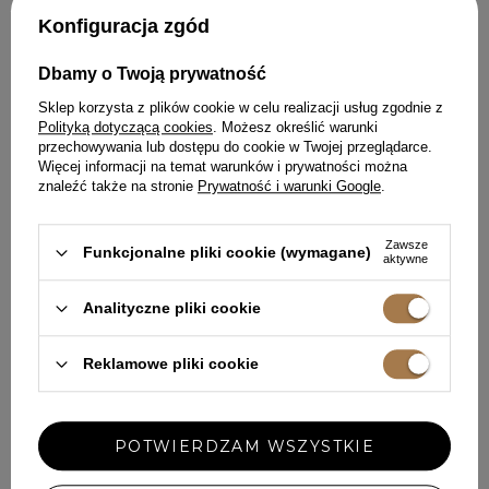
nosić zimą?
Konfiguracja zgód
Pomimo tego, że niższe
Dbamy o Twoją prywatność
temperatury nie stanowią zakazu dla
noszenia sukienek, jednak istnieją
Sklep korzysta z plików cookie w celu realizacji usług zgodnie z
wyjątki. Sukienką na zimę z
Polityką dotyczącą cookies
. Możesz określić warunki
pewnością nie są
sukienki ażurowe
.
przechowywania lub dostępu do cookie w Twojej przeglądarce.
Choć piękne i efektowne, to ich
Więcej informacji na temat warunków i prywatności można
liczne „dziury” lepiej zarezerwować
na cieplejszą porę. Niesamowicie
znaleźć także na stronie
Prywatność i warunki Google
.
prezentują się na plaży, ponieważ
najczęściej są w kolorze białym.
Wystarczy dołączyć do nich
Zawsze
Funkcjonalne pliki cookie (wymagane)
espadryle i stylowy look gotowy.
aktywne
Lekkie kreacje wykonane z cienkich
i zwiewnych materiałów też nie
będą najlepszym wyborem. Sukienki
Analityczne pliki cookie
zimowe powinny dawać komfort
cieplny, dlatego warto wybrać outfit
dzianinowy.
Reklamowe pliki cookie
POTWIERDZAM WSZYSTKIE
Pokaż więcej wpisów z
Styczeń 2024