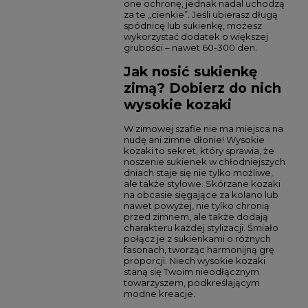
one ochronę, jednak nadal uchodzą
za te „cienkie”. Jeśli ubierasz długą
spódnicę lub sukienkę, możesz
wykorzystać dodatek o większej
grubości – nawet 60-300 den.
Jak nosić sukienkę
zimą? Dobierz do nich
wysokie kozaki
W zimowej szafie nie ma miejsca na
nudę ani zimne dłonie! Wysokie
kozaki to sekret, który sprawia, że
noszenie sukienek w chłodniejszych
dniach staje się nie tylko możliwe,
ale także stylowe. Skórzane kozaki
na obcasie sięgające za kolano lub
nawet powyżej, nie tylko chronią
przed zimnem, ale także dodają
charakteru każdej stylizacji. Śmiało
połącz je z sukienkami o różnych
fasonach, tworząc harmonijną grę
proporcji. Niech wysokie kozaki
staną się Twoim nieodłącznym
towarzyszem, podkreślającym
modne kreacje.