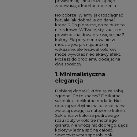
powinien się lekko rozciągnąć,
zapewniając komfort noszenia.
No dobrze. Wiemy, jak rozciągnąć
but, ale jak dobrać je do danej
kreacji? Po pierwsze, co za dużo to
nie zdrowo. W Twojej stylizacji nie
powinno znajdować się więcej niż 3
kolory. Eksperymentowanie w
modzie jest jak najbardziej
wskazane, ale festiwal kolorów
może wywołać nieciekawy efekt.
Możesz do problemu podejść na
dwa sposoby.
1. Minimalistyczna
elegancja
Dobieraj dodatki, które są ze sobą
zgodne. Co to znaczy? Delikatna
sukienka = delikatne dodatki. Nie
oddalaj się zbytnio na palecie barw i
zwracaj uwagę na natężenie koloru.
Sukienka w kolorze pudrowego
różu i buty w kolorze mocnego
granatu nie wróżą nic dobrego. Łącz
kolory w jedną spójną całość.
Stworzysz w ten sposób look