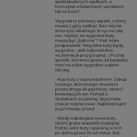
spektakularnych szpilkach, a
kończyłaś w balerinach, sandałach
lub na boso?
Wygoda to pierwszy aspekt, o który
musisz z góry zadbać. Bez niej nie
stworzysz idealnego stroju na całą
noc. Myślisz, że wygodne buty
muszą być „babcine”? Psst. Mała
podpowiedź. Wszystkie buty będą
wygodne – jeśli odpowiednio
wcześniej je przygotujesz. ;) Poznaj
sposób, któremu sprawi, że będziesz
mieć na sobie wygodne i piękne
obcasy.
– Kup buty z wyprzedzeniem. Zakup
nowego, skórzanego obuwia to
prosta droga do pęcherzy, obtarć i
krwawiących ran. Pomyśl o
dodatkach wcześniej, abyś miała
czas je rozpracować. Najlepiej kupić
je już miesiąc przed.
– Kiedy odpakujesz nowe buty,
ubierz grube skarpetki (najlepiej
frotte), włóż buty i spaceruj w nich
po domu przez 30-40 minut. But