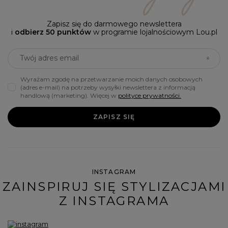
Zapisz się do darmowego newslettera
i
odbierz 50 punktów
w programie lojalnościowym Lou.pl
Twój adres email
Wyrażam zgodę na przetwarzanie moich danych osobowych
(adres e-mail) na potrzeby wysyłki newslettera z informacją
handlową (marketing). Więcej w
polityce prywatności.
ZAPISZ SIĘ
INSTAGRAM
ZAINSPIRUJ SIĘ STYLIZACJAMI
Z INSTAGRAMA