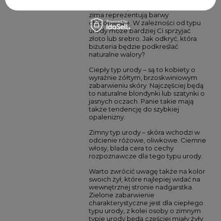
ciepłe barwy, natomiast wiosna i
zima reprezentują barwy
chłodniejsze. W zależności od typu
urody może bardziej Ci sprzyjać
złoto lub srebro. Jak odkryć, która
biżuteria będzie podkreślać
naturalne walory?
Ciepły typ urody – są to kobiety o
wyraźnie żółtym, brzoskwiniowym
zabarwieniu skóry. Najczęściej będą
to naturalne blondynki lub szatynki o
jasnych oczach. Panie takie mają
także tendencję do szybkiej
opalenizny.
Zimny typ urody – skóra wchodzi w
odcienie różowe, oliwkowe. Ciemne
włosy, blada cera to cechy
rozpoznawcze dla tego typu urody.
Warto zwrócić uwagę także na kolor
swoich żył, które najlepiej widać na
wewnętrznej stronie nadgarstka.
Zielone zabarwienie
charakterystyczne jest dla ciepłego
typu urody, z kolei osoby o zimnym
typie urody będą częściej miały żyły