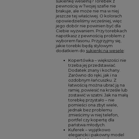
sukienkę weselną? Torebek z
pewnością w Twojej szafie nie
brakuje, ale może nie ma w niej
jeszcze tej właściwej. O kolorach
opowiedzieliśmy wcześniej, więc
jego dobór nie powinien być dla
Ciebie wyzwaniem. Przy torebkach
napotkasz z pewnością problem z
wyborem fasonu. Przyjrzyjmy się,
jakie torebki będą stylowym
dodatkiem do
sukienki na wesele
:
Kopertówka – większości nie
trzeba jej przedstawiać.
Dodatek znany i kochany.
Zarówno do ręki, jak i na
ozdobnym łańcuszku. Z
łatwością można ubrać ją na
ramię, powiesić na krześle lub
zostawić w szatni. Jak na małą
torebkę przystało – nie
pomieści ona zbyt wiele,
jednak bez problemu
zmieścimy w niej telefon,
portfel czy kopertę dla
państwa młodych.
Kuferek – wyjątkowo
elegancki i pakowny model