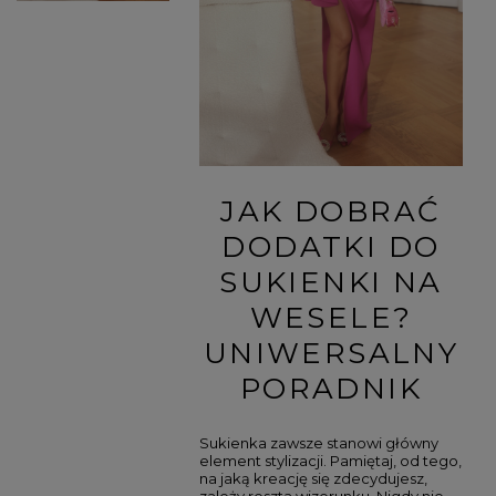
JAK DOBRAĆ
DODATKI DO
SUKIENKI NA
WESELE?
UNIWERSALNY
PORADNIK
Sukienka zawsze stanowi główny
element stylizacji. Pamiętaj, od tego,
na jaką kreację się zdecydujesz,