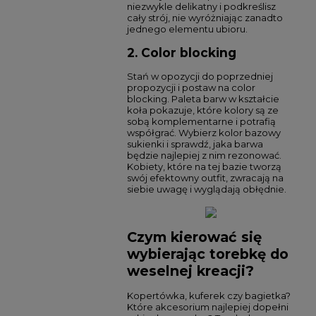
niezwykle delikatny i podkreślisz
cały strój, nie wyróżniając zanadto
jednego elementu ubioru.
2. Color blocking
Stań w opozycji do poprzedniej
propozycji i postaw na color
blocking. Paleta barw w kształcie
koła pokazuje, które kolory są ze
sobą komplementarne i potrafią
współgrać. Wybierz kolor bazowy
sukienki i sprawdź, jaka barwa
będzie najlepiej z nim rezonować.
Kobiety, które na tej bazie tworzą
swój efektowny outfit, zwracają na
siebie uwagę i wyglądają obłędnie.
Czym kierować się
wybierając torebkę do
weselnej kreacji?
Kopertówka, kuferek czy bagietka?
Które akcesorium najlepiej dopełni