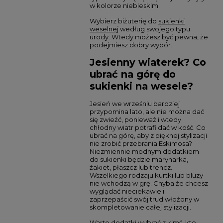
w kolorze niebieskim.
Wybierz biżuterię do
sukienki
weselnej
według swojego typu
urody. Wtedy możesz być pewna, że
podejmiesz dobry wybór.
Jesienny wiaterek? Co
ubrać na górę do
sukienki na wesele?
Jesień we wrześniu bardziej
przypomina lato, ale nie można dać
się zwieźć, ponieważ i wtedy
chłodny wiatr potrafi dać w kość. Co
ubrać na górę, aby z pięknej stylizacji
nie zrobić przebrania Eskimosa?
Niezmiennie modnym dodatkiem
do sukienki będzie marynarka,
żakiet, płaszcz lub trencz.
Wszelkiego rodzaju kurtki lub bluzy
nie wchodzą w grę. Chyba że chcesz
wyglądać nieciekawie i
zaprzepaścić swój trud włożony w
skompletowanie całej stylizacji.
Warto dodatki wybrać z kimś, kto