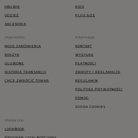
OBUWIE
KIDS
ODZIEŻ
PLUS SIZE
AKCESORIA
Moje konto
Informacje
MOJE ZAMÓWIENIA
KONTAKT
KOSZYK
WYSYŁKA
ULUBIONE
PŁATNOŚCI
HISTORIA TRANSAKCJI
ZWROTY I REKLAMACJE
CHCĘ ZWRÓCIĆ TOWAR
REGULAMIN
POLITYKA PRYWATNOŚCI
POMOC
ZGODA COOKIES
Marka Lou
LOOKBOOK
PROGRAM LOJALNOŚCIOWY