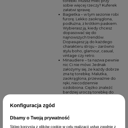
torebki. Musisz mieć przy
sobie więcej rzeczy? Kuferek
załatwi sprawę.
Bagietka – w tym sezonie robi
furorę. Lekko zaokrąglona,
podłużna, z krótkim paskiem.
Wybierasz ją, kiedy chcesz
dopasować się do
najnowszych trendów.
Dopasujesz ją do każdego
charakteru stroju – zarówno
stylu boho, glamour, casual,
vintage czy retro.
Minaudiere – ta nazwa pewnie
nic Ci nie mówi. Jednak
założymy się, że każdy dobrze
zna tę torebkę. Malutka,
zaokrąglona, przeważnie do
ręki, niecodziennie
ozdobiona. Ciężko znaleźć
bardziej uroczą torebkę do
sukienki na wesele. Ich
charakterystycznym
Konfiguracja zgód
elementem jest zapięcie na
zatrzask, podobny do
zapięcia, jakie występuje w
Dbamy o Twoją prywatność
portfelu. Mogą być bogato
ozdobione np. w kryształki,
Sklep korzysta z plików cookie w celu realizacji usług zgodnie z