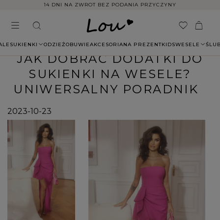
14 DNI NA ZWROT BEZ PODANIA PRZYCZYNY
ALE
SUKIENKI
ODZIEŻ
OBUWIE
AKCESORIA
NA PREZENT
KIDS
WESELE
ŚLU
JAK DOBRAĆ DODATKI DO
SUKIENKI NA WESELE?
UNIWERSALNY PORADNIK
2023-10-23