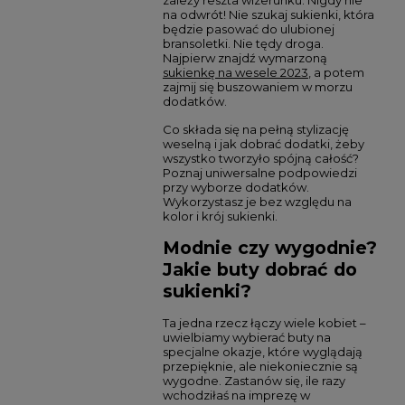
zależy reszta wizerunku. Nigdy nie
na odwrót! Nie szukaj sukienki, która
będzie pasować do ulubionej
bransoletki. Nie tędy droga.
Najpierw znajdź wymarzoną
sukienkę na wesele 2023
, a potem
zajmij się buszowaniem w morzu
dodatków.
Co składa się na pełną stylizację
weselną i jak dobrać dodatki, żeby
wszystko tworzyło spójną całość?
Poznaj uniwersalne podpowiedzi
przy wyborze dodatków.
Wykorzystasz je bez względu na
kolor i krój sukienki.
Modnie czy wygodnie?
Jakie buty dobrać do
sukienki?
Ta jedna rzecz łączy wiele kobiet –
uwielbiamy wybierać buty na
specjalne okazje, które wyglądają
przepięknie, ale niekoniecznie są
wygodne. Zastanów się, ile razy
wchodziłaś na imprezę w