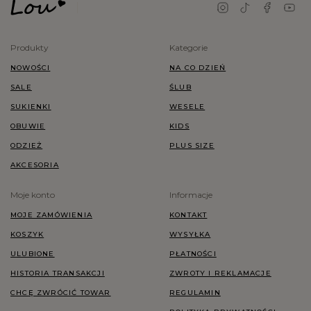
Produkty
Kategorie
NOWOŚCI
NA CO DZIEŃ
SALE
ŚLUB
SUKIENKI
WESELE
OBUWIE
KIDS
ODZIEŻ
PLUS SIZE
AKCESORIA
Moje konto
Informacje
MOJE ZAMÓWIENIA
KONTAKT
KOSZYK
WYSYŁKA
ULUBIONE
PŁATNOŚCI
HISTORIA TRANSAKCJI
ZWROTY I REKLAMACJE
CHCĘ ZWRÓCIĆ TOWAR
REGULAMIN