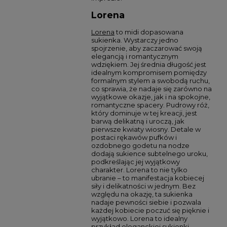
Lorena
Lorena
to midi dopasowana
sukienka. Wystarczy jedno
spojrzenie, aby zaczarować swoją
elegancją i romantycznym
wdziękiem. Jej średnia długość jest
idealnym kompromisem pomiędzy
formalnym stylem a swobodą ruchu,
co sprawia, że nadaje się zarówno na
wyjątkowe okazje, jak i na spokojne,
romantyczne spacery. Pudrowy róż,
który dominuje w tej kreacji, jest
barwą delikatną i uroczą, jak
pierwsze kwiaty wiosny. Detale w
postaci rękawów pufków i
ozdobnego godetu na nodze
dodają sukience subtelnego uroku,
podkreślając jej wyjątkowy
charakter. Lorena to nie tylko
ubranie – to manifestacja kobiecej
siły i delikatności w jednym. Bez
względu na okazję, ta sukienka
nadaje pewności siebie i pozwala
każdej kobiecie poczuć się pięknie i
wyjątkowo. Lorena to idealny
przykład
eleganckiej sukienki