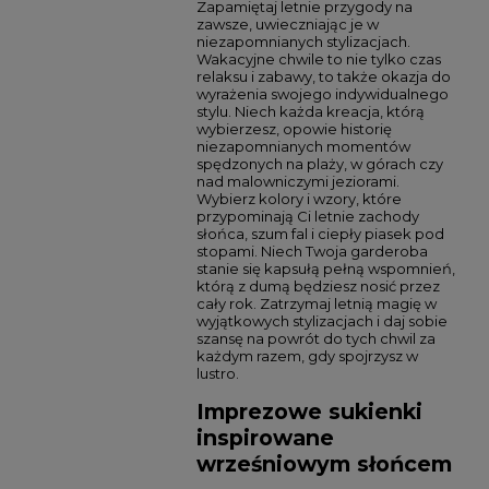
Zapamiętaj letnie przygody na
zawsze, uwieczniając je w
niezapomnianych stylizacjach.
Wakacyjne chwile to nie tylko czas
relaksu i zabawy, to także okazja do
wyrażenia swojego indywidualnego
stylu. Niech każda kreacja, którą
wybierzesz, opowie historię
niezapomnianych momentów
spędzonych na plaży, w górach czy
nad malowniczymi jeziorami.
Wybierz kolory i wzory, które
przypominają Ci letnie zachody
słońca, szum fal i ciepły piasek pod
stopami. Niech Twoja garderoba
stanie się kapsułą pełną wspomnień,
którą z dumą będziesz nosić przez
cały rok. Zatrzymaj letnią magię w
wyjątkowych stylizacjach i daj sobie
szansę na powrót do tych chwil za
każdym razem, gdy spojrzysz w
lustro.
Imprezowe sukienki
inspirowane
wrześniowym słońcem