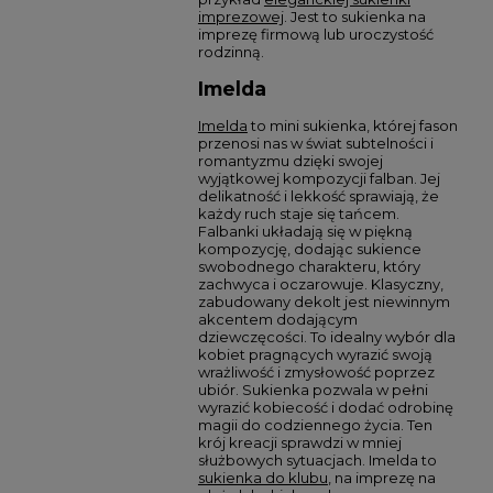
imprezowej
. Jest to sukienka na
imprezę firmową lub uroczystość
rodzinną.
Imelda
Imelda
to mini sukienka, której fason
przenosi nas w świat subtelności i
romantyzmu dzięki swojej
wyjątkowej kompozycji falban. Jej
delikatność i lekkość sprawiają, że
każdy ruch staje się tańcem.
Falbanki układają się w piękną
kompozycję, dodając sukience
swobodnego charakteru, który
zachwyca i oczarowuje. Klasyczny,
zabudowany dekolt jest niewinnym
akcentem dodającym
dziewczęcości. To idealny wybór dla
kobiet pragnących wyrazić swoją
wrażliwość i zmysłowość poprzez
ubiór. Sukienka pozwala w pełni
wyrazić kobiecość i dodać odrobinę
magii do codziennego życia. Ten
krój kreacji sprawdzi w mniej
służbowych sytuacjach. Imelda to
sukienka do klubu
, na imprezę na