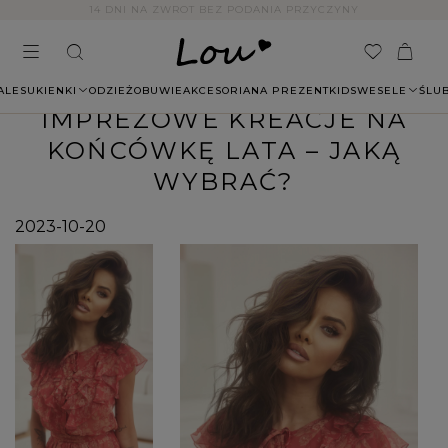
14 DNI NA ZWROT BEZ PODANIA PRZYCZYNY
ALE
SUKIENKI
ODZIEŻ
OBUWIE
AKCESORIA
NA PREZENT
KIDS
WESELE
ŚLU
IMPREZOWE KREACJE NA
KOŃCÓWKĘ LATA – JAKĄ
WYBRAĆ?
2023-10-20