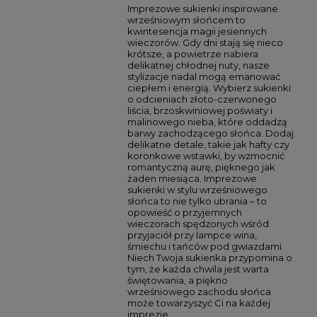
Imprezowe sukienki inspirowane
wrześniowym słońcem to
kwintesencja magii jesiennych
wieczorów. Gdy dni stają się nieco
krótsze, a powietrze nabiera
delikatnej chłodnej nuty, nasze
stylizacje nadal mogą emanować
ciepłem i energią. Wybierz sukienki
o odcieniach złoto-czerwonego
liścia, brzoskwiniowej poświaty i
malinowego nieba, które oddadzą
barwy zachodzącego słońca. Dodaj
delikatne detale, takie jak hafty czy
koronkowe wstawki, by wzmocnić
romantyczną aurę, pięknego jak
żaden miesiąca. Imprezowe
sukienki w stylu wrześniowego
słońca to nie tylko ubrania – to
opowieść o przyjemnych
wieczorach spędzonych wśród
przyjaciół przy lampce wina,
śmiechu i tańców pod gwiazdami.
Niech Twoja sukienka przypomina o
tym, że każda chwila jest warta
świętowania, a piękno
wrześniowego zachodu słońca
może towarzyszyć Ci na każdej
imprezie.