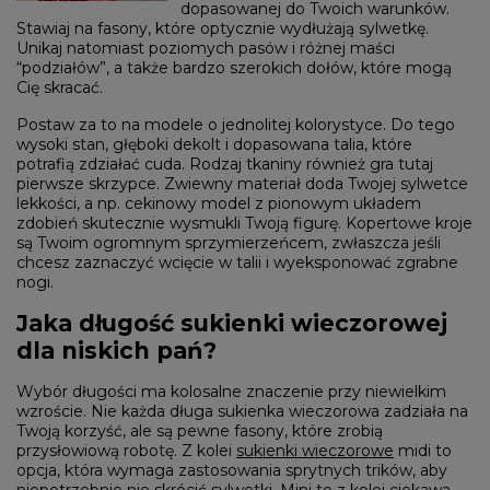
dopasowanej do Twoich warunków.
Stawiaj na fasony, które optycznie wydłużają sylwetkę.
Unikaj natomiast poziomych pasów i różnej maści
“podziałów”, a także bardzo szerokich dołów, które mogą
Cię skracać.
Postaw za to na modele o jednolitej kolorystyce. Do tego
wysoki stan, głęboki dekolt i dopasowana talia, które
potrafią zdziałać cuda. Rodzaj tkaniny również gra tutaj
pierwsze skrzypce. Zwiewny materiał doda Twojej sylwetce
lekkości, a np. cekinowy model z pionowym układem
zdobień skutecznie wysmukli Twoją figurę. Kopertowe kroje
są Twoim ogromnym sprzymierzeńcem, zwłaszcza jeśli
chcesz zaznaczyć wcięcie w talii i wyeksponować zgrabne
nogi.
Jaka długość sukienki wieczorowej
dla niskich pań?
Wybór długości ma kolosalne znaczenie przy niewielkim
wzroście. Nie każda długa sukienka wieczorowa zadziała na
Twoją korzyść, ale są pewne fasony, które zrobią
przysłowiową robotę. Z kolei
sukienki wieczorowe
midi to
opcja, która wymaga zastosowania sprytnych trików, aby