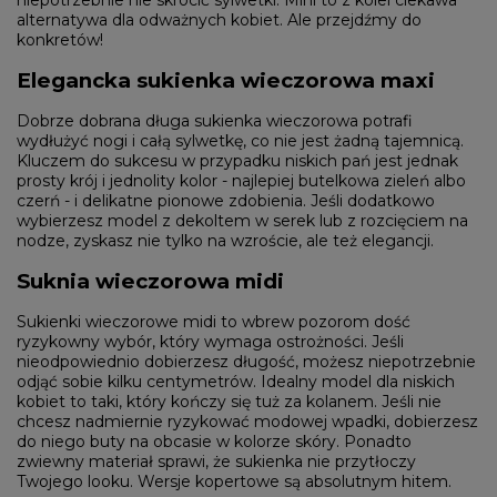
niepotrzebnie nie skrócić sylwetki. Mini to z kolei ciekawa
alternatywa dla odważnych kobiet. Ale przejdźmy do
konkretów!
Elegancka sukienka wieczorowa maxi
Dobrze dobrana długa sukienka wieczorowa potrafi
wydłużyć nogi i całą sylwetkę, co nie jest żadną tajemnicą.
Kluczem do sukcesu w przypadku niskich pań jest jednak
prosty krój i jednolity kolor - najlepiej butelkowa zieleń albo
czerń - i delikatne pionowe zdobienia. Jeśli dodatkowo
wybierzesz model z dekoltem w serek lub z rozcięciem na
nodze, zyskasz nie tylko na wzroście, ale też elegancji.
Suknia wieczorowa midi
Sukienki wieczorowe midi to wbrew pozorom dość
ryzykowny wybór, który wymaga ostrożności. Jeśli
nieodpowiednio dobierzesz długość, możesz niepotrzebnie
odjąć sobie kilku centymetrów. Idealny model dla niskich
kobiet to taki, który kończy się tuż za kolanem. Jeśli nie
chcesz nadmiernie ryzykować modowej wpadki, dobierzesz
do niego buty na obcasie w kolorze skóry. Ponadto
zwiewny materiał sprawi, że sukienka nie przytłoczy
Twojego looku. Wersje kopertowe są absolutnym hitem.