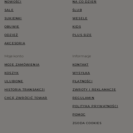
NOWOŚCI
NA CO DZIEŃ
SALE
ŚLUB
SUKIENKI
WESELE
OBUWIE
KIDS
ODZIEŻ
PLUS SIZE
AKCESORIA
Moje konto
Informacje
MOJE ZAMÓWIENIA
KONTAKT
KOSZYK
WYSYŁKA
ULUBIONE
PŁATNOŚCI
HISTORIA TRANSAKCJI
ZWROTY I REKLAMACJE
CHCĘ ZWRÓCIĆ TOWAR
REGULAMIN
POLITYKA PRYWATNOŚCI
POMOC
ZGODA COOKIES