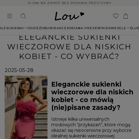
14 DNI NA ZWROT BEZ PODANIA PRZYCZYNY
ALE
SUKIENKI
ODZIEŻ
OBUWIE
AKCESORIA
NA PREZENT
KIDS
WESELE
ŚLU
ELEGANCKIE SUKIENKI
WIECZOROWE DLA NISKICH
KOBIET - CO WYBRAĆ?
2025-05-28
Eleganckie sukienki
wieczorowe dla niskich
kobiet - co mówią
(nie)pisane zasady?
Istnieje kilka uniwersalnych
modowych “przykazań”, które mogą
okazać się nieocenione przy wyborze
idealnej sukienki wieczorowej