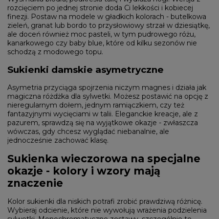
rozcięciem po jednej stronie doda Ci lekkości i kobiecej
finezji. Postaw na modele w gładkich kolorach - butelkowa
zieleń, granat lub bordo to przysłowiowy strzał w dziesiątkę,
ale doceń również moc pasteli, w tym pudrowego różu,
kanarkowego czy baby blue, które od kilku sezonów nie
schodzą z modowego topu.
Sukienki damskie asymetryczne
Asymetria przyciąga spojrzenia niczym magnes i działa jak
magiczna różdżka dla sylwetki. Możesz postawić na opcję z
nieregularnym dołem, jednym ramiączkiem, czy też
fantazyjnymi wycięciami w talii. Eleganckie kreacje, ale z
pazurem, sprawdzą się na wyjątkowe okazje - zwłaszcza
wówczas, gdy chcesz wyglądać niebanalnie, ale
jednocześnie zachować klasę.
Sukienka wieczorowa na specjalne
okazje - kolory i wzory mają
znaczenie
Kolor sukienki dla niskich potrafi zrobić prawdziwą różnicę.
Wybieraj odcienie, które nie wywołują wrażenia podzielenia