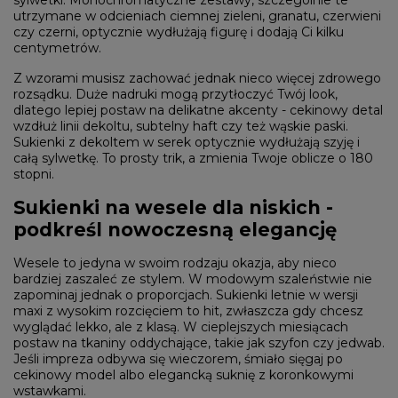
sylwetki. Monochromatyczne zestawy, szczególnie te
utrzymane w odcieniach ciemnej zieleni, granatu, czerwieni
czy czerni, optycznie wydłużają figurę i dodają Ci kilku
centymetrów.
Z wzorami musisz zachować jednak nieco więcej zdrowego
rozsądku. Duże nadruki mogą przytłoczyć Twój look,
dlatego lepiej postaw na delikatne akcenty - cekinowy detal
wzdłuż linii dekoltu, subtelny haft czy też wąskie paski.
Sukienki z dekoltem w serek optycznie wydłużają szyję i
całą sylwetkę. To prosty trik, a zmienia Twoje oblicze o 180
stopni.
Sukienki na wesele dla niskich -
podkreśl nowoczesną elegancję
Wesele to jedyna w swoim rodzaju okazja, aby nieco
bardziej zaszaleć ze stylem. W modowym szaleństwie nie
zapominaj jednak o proporcjach. Sukienki letnie w wersji
maxi z wysokim rozcięciem to hit, zwłaszcza gdy chcesz
wyglądać lekko, ale z klasą. W cieplejszych miesiącach
postaw na tkaniny oddychające, takie jak szyfon czy jedwab.
Jeśli impreza odbywa się wieczorem, śmiało sięgaj po
cekinowy model albo elegancką suknię z koronkowymi
wstawkami.