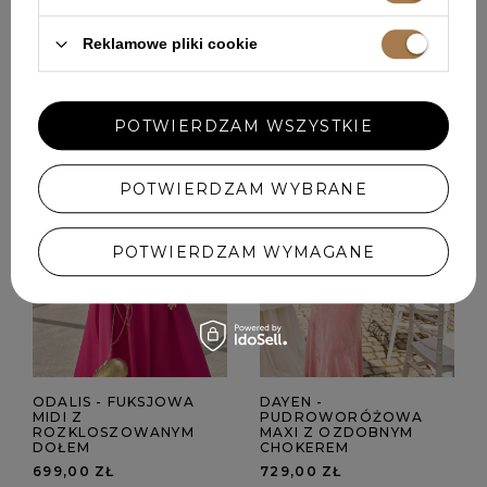
POLECANE
Reklamowe pliki cookie
POTWIERDZAM WSZYSTKIE
POTWIERDZAM WYBRANE
POTWIERDZAM WYMAGANE
ODALIS - FUKSJOWA
DAYEN -
MIDI Z
PUDROWORÓŻOWA
ROZKLOSZOWANYM
MAXI Z OZDOBNYM
DOŁEM
CHOKEREM
699,00 ZŁ
729,00 ZŁ