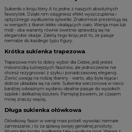
Sukienki o kroju litery A to jedne z naszych absolutnych
faworytek. Dzięki nim osiągniesz efekt wyszczuplenia i
optycznego wydłużenia sylwetki. Znakomicie prezentują się
w wersjach z tkanin lekko okalających ciało. Wersja maxi lub
midi - oba warianty równie świetnie sprawdzą się na
eleganckie okazje. Zaletą tego kroju jest to, że pasuje
niemalże do każdego typu figury.
Krótka sukienka trapezowa
Trapezowa mini to dobry wybór dla Ciebie, jeśli jesteś
miłośniczką luźniejszych fasonów, ale jednocześnie nie
chcesz rezygnować z szyku i ponadczasowej elegancji.
Zwróć uwagę na rodzaj tkaniny - warto, aby była lejąca i
dobrze układała się na ciele. Sukienka wieczorowa w nieco
bardziej odważnym wydaniu idealnie pasuje do wysokich
szpilek i delikatnej biżuterii. Pamiętaj bowiem, że czasem
mniej znaczy więcej.
Długa sukienka ołówkowa
Ołówkowy fason w wersji maxi potrafi wywołać niemałe
zamieszanie, i to za sprawą swojej genialnej prostoty.
Wysmukla biodra, podkreśla talię i wydłuża nogi. Wersja z