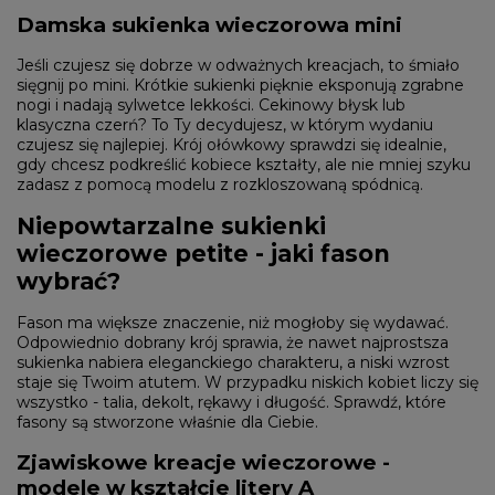
Damska sukienka wieczorowa mini
Jeśli czujesz się dobrze w odważnych kreacjach, to śmiało
sięgnij po mini. Krótkie sukienki pięknie eksponują zgrabne
nogi i nadają sylwetce lekkości. Cekinowy błysk lub
klasyczna czerń? To Ty decydujesz, w którym wydaniu
czujesz się najlepiej. Krój ołówkowy sprawdzi się idealnie,
gdy chcesz podkreślić kobiece kształty, ale nie mniej szyku
zadasz z pomocą modelu z rozkloszowaną spódnicą.
Niepowtarzalne sukienki
wieczorowe petite - jaki fason
wybrać?
Fason ma większe znaczenie, niż mogłoby się wydawać.
Odpowiednio dobrany krój sprawia, że nawet najprostsza
sukienka nabiera eleganckiego charakteru, a niski wzrost
staje się Twoim atutem. W przypadku niskich kobiet liczy się
wszystko - talia, dekolt, rękawy i długość. Sprawdź, które
fasony są stworzone właśnie dla Ciebie.
Zjawiskowe kreacje wieczorowe -
modele w kształcie litery A