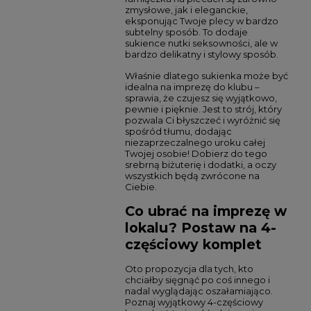
zmysłowe, jak i eleganckie,
eksponując Twoje plecy w bardzo
subtelny sposób. To dodaje
sukience nutki seksowności, ale w
bardzo delikatny i stylowy sposób.
Właśnie dlatego sukienka może być
idealna na imprezę do klubu –
sprawia, że czujesz się wyjątkowo,
pewnie i pięknie. Jest to strój, który
pozwala Ci błyszczeć i wyróżnić się
spośród tłumu, dodając
niezaprzeczalnego uroku całej
Twojej osobie! Dobierz do tego
srebrną biżuterię i dodatki, a oczy
wszystkich będą zwrócone na
Ciebie.
Co ubrać na imprezę w
lokalu? Postaw na 4-
częściowy komplet
Oto propozycja dla tych, kto
chciałby sięgnąć po coś innego i
nadal wyglądając oszałamiająco.
Poznaj wyjątkowy 4-częściowy