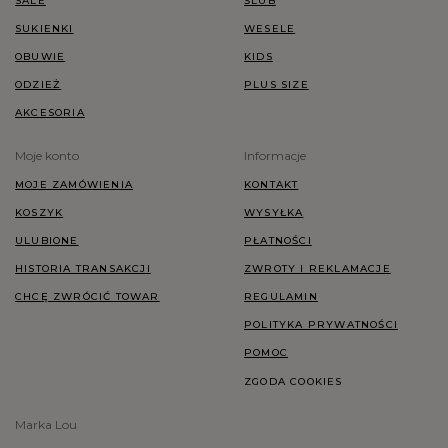
SALE
ŚLUB
SUKIENKI
WESELE
OBUWIE
KIDS
ODZIEŻ
PLUS SIZE
AKCESORIA
Moje konto
Informacje
MOJE ZAMÓWIENIA
KONTAKT
KOSZYK
WYSYŁKA
ULUBIONE
PŁATNOŚCI
HISTORIA TRANSAKCJI
ZWROTY I REKLAMACJE
CHCĘ ZWRÓCIĆ TOWAR
REGULAMIN
POLITYKA PRYWATNOŚCI
POMOC
ZGODA COOKIES
Marka Lou