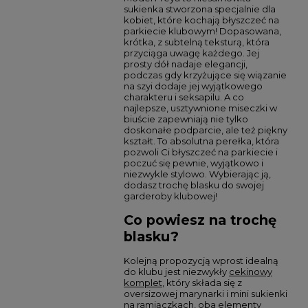
sukienka stworzona specjalnie dla
kobiet, które kochają błyszczeć na
parkiecie klubowym! Dopasowana,
krótka, z subtelną teksturą, która
przyciąga uwagę każdego. Jej
prosty dół nadaje elegancji,
podczas gdy krzyżujące się wiązanie
na szyi dodaje jej wyjątkowego
charakteru i seksapilu. A co
najlepsze, usztywnione miseczki w
biuście zapewniają nie tylko
doskonałe podparcie, ale też piękny
kształt. To absolutna perełka, która
pozwoli Ci błyszczeć na parkiecie i
poczuć się pewnie, wyjątkowo i
niezwykle stylowo. Wybierając ją,
dodasz trochę blasku do swojej
garderoby klubowej!
Co powiesz na trochę
blasku?
Kolejną propozycją wprost idealną
do klubu jest niezwykły
cekinowy
komplet
, który składa się z
oversizowej marynarki i mini sukienki
na ramiączkach, oba elementy