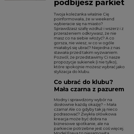
podbijesz parkiet
Twoja koleżanka właśnie Cię
poinformowała, że w weekend
wybieracie się na miasto?
Sprawdzasz szafę wzdłuż i wszerz i z
przerażeniem odkrywasz, że nie
masz co na siebie włożyć? A co
gorsza, nie wiesz, w co w ogóle
miałabyś się ubrać? Niejedna z nas
stawała przed takim wyzwaniem.
Pozwól, że przedstawimy Ci nasze
propozycje sukienek (i nie tylko),
które spokojnie możesz wybrać jako
stylizacja do klubu.
Co ubrać do klubu?
Mała czarna z pazurem
Modny i sprawdzony wybór na
dosłownie każdą okazję? – Mała
czarna! Ale co gdyby tak ją nieco
podrasować? Zwykła ołówkowa
kreacja może być dobra na
biznesowe spotkanie, ale na
parkiecie potrzebne jest coś więcej.
Model Freya to niesamowita