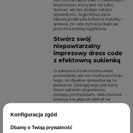
biustonoszu, który jest nie tylko
stylowy, ale też dodaje całości
wyrazistości. Jego błyszcząca
faktura podkreśla kobiece kształty i
sprawia, że cała stylizacja staje się
jeszcze bardziej wyjątkowa.
Stwórz swój
niepowtarzalny
imprezowy dress code
z efektowną sukienką
O sukience Dinah można wiele
powiedzieć, ale nie można pominąć
tego, że idealnie sprawdza się na
parkiecie. Zasługą tego jest luźny
fason sukienki uzupełniony
zwisającymi frędzlami. Wieczorowa
kreacja ma głęboki dekolt na
plecach, co pozwala podkreślić
sylwetkę. Do tego zapewnia
wyjątkowy komfort, dzięki czemu
Konfiguracja zgód
bez problemu przetańczysz cała
noc. Wyjście do klubu w tej sukience
Dbamy o Twoją prywatność
zapewni niezapomniane doznania.
Jej wyjątkowy szary kolor w