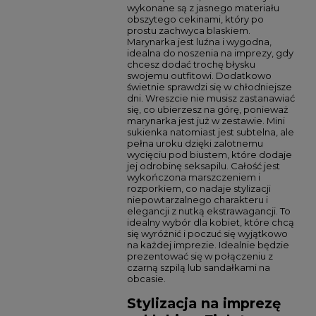
wykonane są z jasnego materiału
obszytego cekinami, który po
prostu zachwyca blaskiem.
Marynarka jest luźna i wygodna,
idealna do noszenia na imprezy, gdy
chcesz dodać trochę błysku
swojemu outfitowi. Dodatkowo
świetnie sprawdzi się w chłodniejsze
dni. Wreszcie nie musisz zastanawiać
się, co ubierzesz na górę, ponieważ
marynarka jest już w zestawie. Mini
sukienka natomiast jest subtelna, ale
pełna uroku dzięki zalotnemu
wycięciu pod biustem, które dodaje
jej odrobinę seksapilu. Całość jest
wykończona marszczeniem i
rozporkiem, co nadaje stylizacji
niepowtarzalnego charakteru i
elegancji z nutką ekstrawagancji. To
idealny wybór dla kobiet, które chcą
się wyróżnić i poczuć się wyjątkowo
na każdej imprezie. Idealnie będzie
prezentować się w połączeniu z
czarną szpilą lub sandałkami na
obcasie.
Stylizacja na imprezę