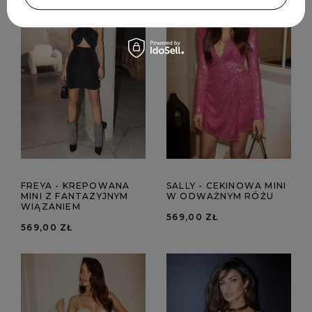
FREYA - KREPOWANA
SALLY - CEKINOWA MINI
MINI Z FANTAZYJNYM
W ODWAŻNYM RÓŻU
WIĄZANIEM
569,00 ZŁ
569,00 ZŁ