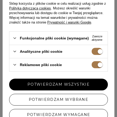
połączeniu z czarną kopertówką i
Sklep korzysta z plików cookie w celu realizacji usług zgodnie z
czarnymi szpilkami sprawi, że
Polityką dotyczącą cookies
. Możesz określić warunki
będziesz wyglądać jak bogini.
przechowywania lub dostępu do cookie w Twojej przeglądarce.
Więcej informacji na temat warunków i prywatności można
Wybór odpowiedniej stylówki do
znaleźć także na stronie
Prywatność i warunki Google
.
klubu nie należy do najłatwiejszych.
Wybierając jedną z naszych
propozycji, możesz być pewna, że
wypad do klubu będzie udany i nikt
Zawsze
Funkcjonalne pliki cookie (wymagane)
aktywne
nie posądzi Cię o nieodpowiedni
ubiór, a większość sali nie będzie
mogła odwrócić wzroku od Twojej
Analityczne pliki cookie
stylizacji.
Reklamowe pliki cookie
Pokaż więcej wpisów z
Marzec 2024
POTWIERDZAM WSZYSTKIE
POLECANE
POTWIERDZAM WYBRANE
POTWIERDZAM WYMAGANE