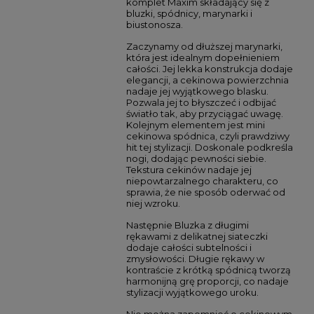
komplet Maxim składający się z
bluzki, spódnicy, marynarki i
biustonosza.
Zaczynamy od dłuższej marynarki,
która jest idealnym dopełnieniem
całości. Jej lekka konstrukcja dodaje
elegancji, a cekinowa powierzchnia
nadaje jej wyjątkowego blasku.
Pozwala jej to błyszczeć i odbijać
światło tak, aby przyciągać uwagę.
Kolejnym elementem jest mini
cekinowa spódnica, czyli prawdziwy
hit tej stylizacji. Doskonale podkreśla
nogi, dodając pewności siebie.
Tekstura cekinów nadaje jej
niepowtarzalnego charakteru, co
sprawia, że nie sposób oderwać od
niej wzroku.
Następnie Bluzka z długimi
rękawami z delikatnej siateczki
dodaje całości subtelności i
zmysłowości. Długie rękawy w
kontraście z krótką spódnicą tworzą
harmonijną grę proporcji, co nadaje
stylizacji wyjątkowego uroku.
Nie można zapomnieć o cekinowym