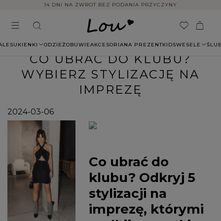
14 DNI NA ZWROT BEZ PODANIA PRZYCZYNY
ALE
SUKIENKI
ODZIEŻ
OBUWIE
AKCESORIA
NA PREZENT
KIDS
WESELE
ŚLU
CO UBRAĆ DO KLUBU?
WYBIERZ STYLIZACJĘ NA
IMPREZĘ
2024-03-06
Co ubrać do
klubu? Odkryj 5
stylizacji na
imprezę, którymi