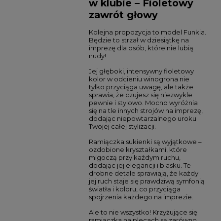
w klubie – Fioletowy
zawrót głowy
Kolejna propozycja to model Funkia.
Będzie to strzał w dziesiątkę na
imprezę dla osób, które nie lubią
nudy!
Jej głęboki, intensywny fioletowy
kolor w odcieniu winogrona nie
tylko przyciąga uwagę, ale także
sprawia, że czujesz się niezwykle
pewnie i stylowo. Mocno wyróżnia
się na tle innych strojów na imprezę,
dodając niepowtarzalnego uroku
Twojej całej stylizacji.
Ramiączka sukienki są wyjątkowe –
ozdobione kryształkami, które
migoczą przy każdym ruchu,
dodając jej elegancji i blasku. Te
drobne detale sprawiają, że każdy
jej ruch staje się prawdziwą symfonią
światła i koloru, co przyciąga
spojrzenia każdego na imprezie.
Ale to nie wszystko! Krzyżujące się
ramiączka na plecach są zarówno