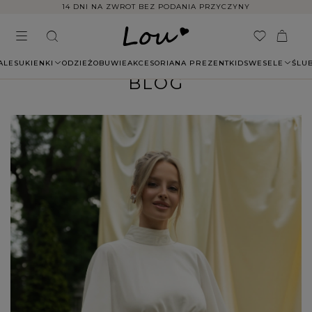
14 DNI NA ZWROT BEZ PODANIA PRZYCZYNY
ALE
SUKIENKI
ODZIEŻ
OBUWIE
AKCESORIA
NA PREZENT
KIDS
WESELE
ŚLU
BLOG