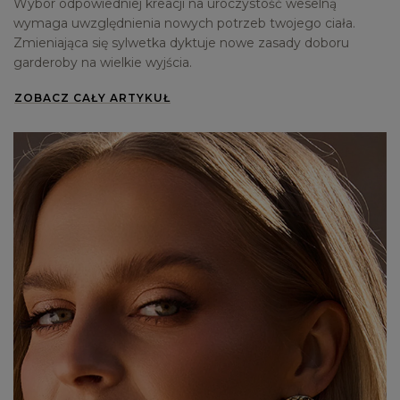
Wybór odpowiedniej kreacji na uroczystość weselną
wymaga uwzględnienia nowych potrzeb twojego ciała.
Zmieniająca się sylwetka dyktuje nowe zasady doboru
garderoby na wielkie wyjścia.
ZOBACZ CAŁY ARTYKUŁ