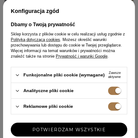
Konfiguracja zgód
Dbamy o Twoją prywatność
Sklep korzysta z plików cookie w celu realizacji usług zgodnie z
Polityką dotyczącą cookies
. Możesz określić warunki
przechowywania lub dostępu do cookie w Twojej przeglądarce.
Więcej informacji na temat warunków i prywatności można
znaleźć także na stronie
Prywatność i warunki Google
.
Zawsze
Funkcjonalne pliki cookie (wymagane)
aktywne
LIPCOWE UROCZYSTOŚCI - JAK
Analityczne pliki cookie
WYBRAĆ IDEALNĄ SUKIENKĘ NA
KAŻDĄ OKAZJĘ
Reklamowe pliki cookie
Wybór odpowiedniej kreacji na letnie miesiące wymaga
uwzględnienia wielu czynników. Poznasz teraz
najważniejsze zasady doboru stroju na ten wyjątkowy czas.
POTWIERDZAM WSZYSTKIE