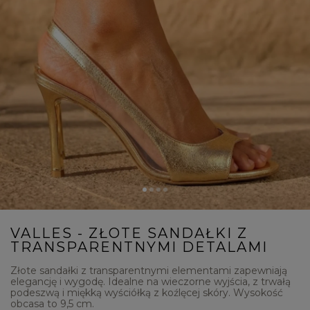
VALLES - ZŁOTE SANDAŁKI Z
TRANSPARENTNYMI DETALAMI
Złote sandałki z transparentnymi elementami zapewniają
elegancję i wygodę. Idealne na wieczorne wyjścia, z trwałą
podeszwą i miękką wyściółką z koźlęcej skóry. Wysokość
obcasa to 9,5 cm.