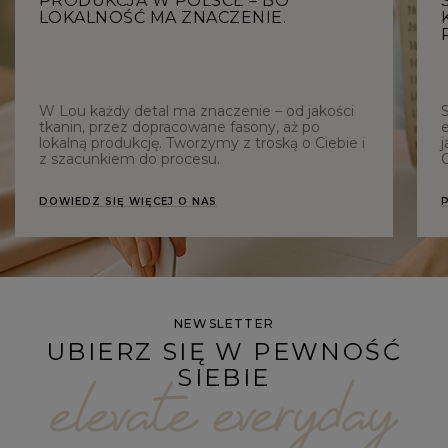
PRODUKCJA W POLSCE – BO
LOKALNOŚĆ MA ZNACZENIE.
W Lou każdy detal ma znaczenie – od jakości
tkanin, przez dopracowane fasony, aż po
e
lokalną produkcję. Tworzymy z troską o Ciebie i
j
z szacunkiem do procesu.
C
DOWIEDZ SIĘ WIĘCEJ O NAS
NEWSLETTER
UBIERZ SIĘ W PEWNOŚĆ
SIEBIE