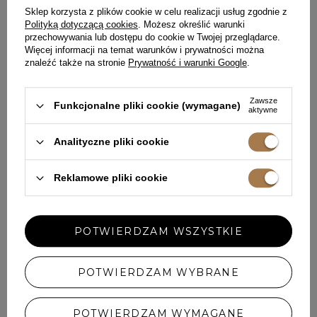
ZOSTAW SWOJĄ OPINIĘ
PODZIEL SIĘ SWOJĄ OPINIĄ
Sklep korzysta z plików cookie w celu realizacji usług zgodnie z
Polityką dotyczącą cookies
. Możesz określić warunki
Z INNYMI
przechowywania lub dostępu do cookie w Twojej przeglądarce.
Więcej informacji na temat warunków i prywatności można
znaleźć także na stronie
Prywatność i warunki Google
.
Każda opinia pomaga innym klientkom w wyborze.
Jeśli nosiłaś ten model, podziel się swoimi wrażeniami – liczy
się każdy detal.
Zawsze
Funkcjonalne pliki cookie (wymagane)
aktywne
Analityczne pliki cookie
5/5
Buty piękne, delikatne,
Reklamowe pliki cookie
wygodne, jednak rozmiar,
który noszę na codzień okazał
się trochę za mały, raczej na
wąską stopę.
POTWIERDZAM WSZYSTKIE
JOANNA, ŁÓDŹ
POTWIERDZAM WYBRANE
DODAJ SWOJĄ OPINIĘ
POTWIERDZAM WYMAGANE