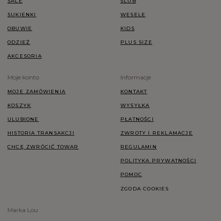
SALE
ŚLUB
SUKIENKI
WESELE
OBUWIE
KIDS
ODZIEŻ
PLUS SIZE
AKCESORIA
Moje konto
Informacje
MOJE ZAMÓWIENIA
KONTAKT
KOSZYK
WYSYŁKA
ULUBIONE
PŁATNOŚCI
HISTORIA TRANSAKCJI
ZWROTY I REKLAMACJE
CHCĘ ZWRÓCIĆ TOWAR
REGULAMIN
POLITYKA PRYWATNOŚCI
POMOC
ZGODA COOKIES
Marka Lou