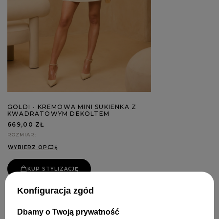
GOLDI - KREMOWA MINI SUKIENKA Z
KWADRATOWYM DEKOLTEM
669,00 ZŁ
ROZMIAR
WYBIERZ OPCJĘ
KUP STYLIZACJĘ
Konfiguracja zgód
Dbamy o Twoją prywatność