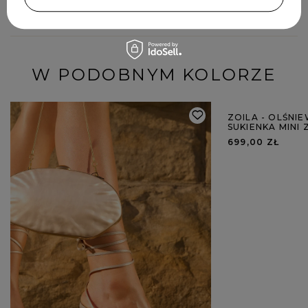
W PODOBNYM KOLORZE
ZOILA - OLŚNI
SUKIENKA MINI 
699,00 ZŁ