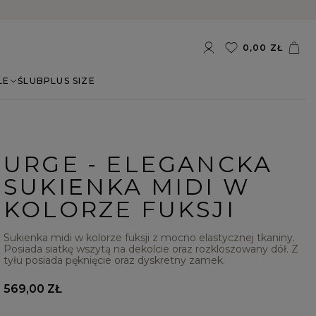
0,00 ZŁ
LE
ŚLUB
PLUS SIZE
URGE - ELEGANCKA
SUKIENKA MIDI W
KOLORZE FUKSJI
Sukienka midi w kolorze fuksji z mocno elastycznej tkaniny.
Posiada siatkę wszytą na dekolcie oraz rozkloszowany dół. Z
tyłu posiada pęknięcie oraz dyskretny zamek.
569,00 ZŁ