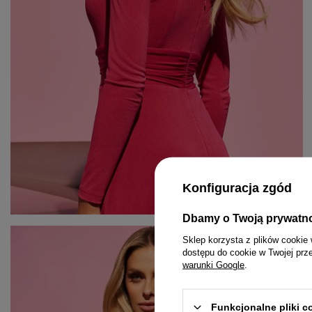
Konfiguracja zgód
Dbamy o Twoją prywatn
KOMPLETY
PASKI
MINI
Sklep korzysta z plików cookie 
dostępu do cookie w Twojej prz
KOMBINEZONY
BIŻUTERIA
MIDI
warunki Google
.
T-SHIRTY
GUMKI DO WŁOSÓW
MAXI
Funkcjonalne pliki 