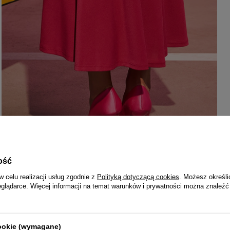
ość
w celu realizacji usług zgodnie z
Polityką dotyczącą cookies
. Możesz określi
eglądarce. Więcej informacji na temat warunków i prywatności można znaleźć
cookie (wymagane)