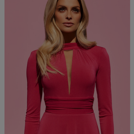
WALENTYNKI
ASYMETRYCZNE
STUDNIÓWKA
BIZNESOWE
MI
SYLWESTER
BOHO
MI
KOMUNIA
JEANSOWE
MA
DZIANINOWE
Styl / Rodzaj
Z CEKINAMI
Ręk
DLA KOBIET W CIĄŻY
WIECZOROWE
ZOBACZ WSZYSTKIE
ODKRYJ NOWOŚCI