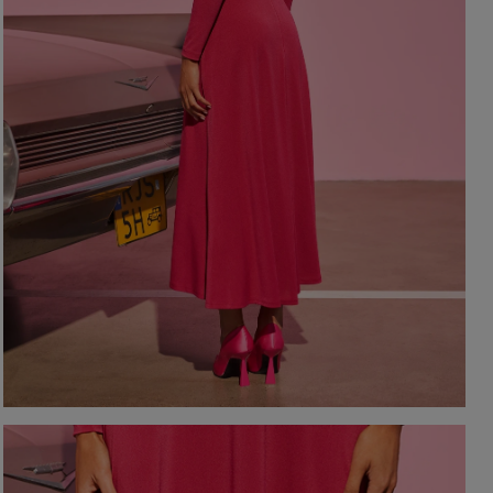
YSTKIE
on / Tkanina
Z DŁUGIM RĘKAWEM
Kolor
Z KRÓTKIM RĘKAWEM
NA RAMIĄCZKACH
TNIE
CZERWON
BEZ RAMIĄCZEK
OSENNE
CZARNE
SIENNE
BEŻOWE
MOWE
BIAŁE
Dekolt
NIEBIESKIE
ZIELONE
on / Długość
BEZ DEKOLTU