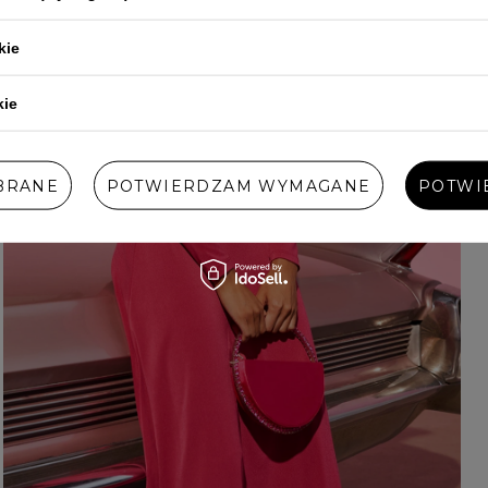
kie
kie
BRANE
POTWIERDZAM WYMAGANE
POTWI