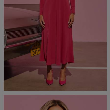
Popularne kategorie
NOWOŚCI
NA WESELE
BESTSELLERY
ZOBACZ WSZ
Okazja
KARNAWAŁOWE
Sez
IMPREZOWE
WIZYTOWE
WESELE
LE
ELEGANCKIE
ŚLUB
WI
CASUALOWE
CHRZEST
JE
KOKTAJLOWE
NA CO DZIEŃ
ZI
KORONKOWE
RANDKA
DOPASOWANE
ŚWIĘTA
Fas
ROZKLOSZOWANE