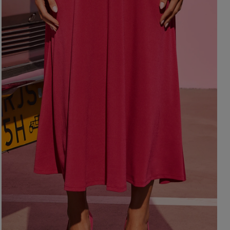
BRĄZOWE
NA PLECACH
RÓŻOWE
KWADRATOWY
NI
SZARE
KOPERTOWY
DI
ŻÓŁTE
KARO
XI
PRINTY
ASYMETRYCZNY
KREMOWE
CARMEN
aw / Ramiączka