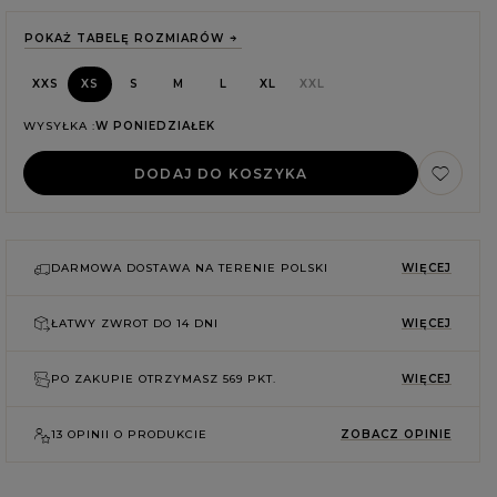
POKAŻ TABELĘ ROZMIARÓW
XXS
XS
S
M
L
XL
XXL
WYSYŁKA
W PONIEDZIAŁEK
DODAJ DO KOSZYKA
DARMOWA DOSTAWA NA TERENIE POLSKI
WIĘCEJ
ŁATWY ZWROT DO
14 DNI
WIĘCEJ
PO ZAKUPIE OTRZYMASZ
569 PKT.
WIĘCEJ
E
13 OPINII O PRODUKCIE
ZOBACZ OPINIE