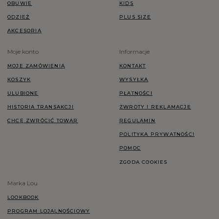
OBUWIE
KIDS
ODZIEŻ
PLUS SIZE
AKCESORIA
Moje konto
Informacje
MOJE ZAMÓWIENIA
KONTAKT
KOSZYK
WYSYŁKA
ULUBIONE
PŁATNOŚCI
HISTORIA TRANSAKCJI
ZWROTY I REKLAMACJE
CHCĘ ZWRÓCIĆ TOWAR
REGULAMIN
POLITYKA PRYWATNOŚCI
POMOC
ZGODA COOKIES
Marka Lou
LOOKBOOK
PROGRAM LOJALNOŚCIOWY