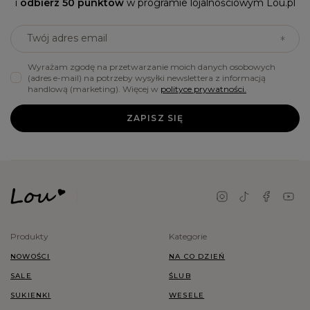
i
odbierz 50 punktów
w programie lojalnościowym Lou.pl
Twój adres email
Wyrażam zgodę na przetwarzanie moich danych osobowych
(adres e-mail) na potrzeby wysyłki newslettera z informacją
handlową (marketing). Więcej w
polityce prywatności.
ZAPISZ SIĘ
Produkty
Kategorie
NOWOŚCI
NA CO DZIEŃ
SALE
ŚLUB
SUKIENKI
WESELE