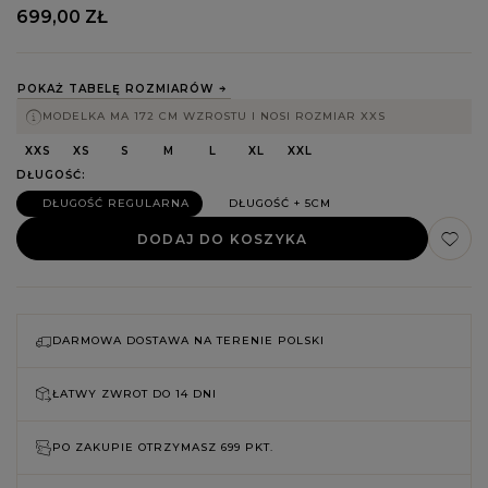
699,00 ZŁ
POKAŻ TABELĘ ROZMIARÓW
MODELKA MA 172 CM WZROSTU I NOSI ROZMIAR XXS
XXS
XS
S
M
L
XL
XXL
DŁUGOŚĆ
DŁUGOŚĆ REGULARNA
DŁUGOŚĆ + 5CM
DODAJ DO KOSZYKA
DARMOWA DOSTAWA NA TERENIE POLSKI
ŁATWY ZWROT DO
14 DNI
PO ZAKUPIE OTRZYMASZ
699 PKT.