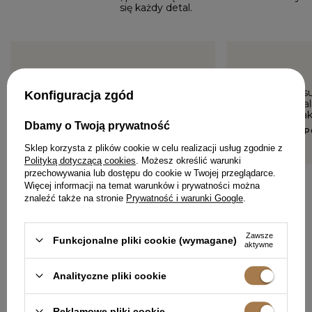
się każdy detal.
5/5
5/5
Cudowna! Dla osób niższych
Cudowna suk
Konfiguracja zgód
wariant krótszej sukienki
układa idea
bardzo trafiony! Pióra nadają
charakteru, a sama koronką
Dbamy o Twoją prywatność
PATRYCJA, 
jest naprawdę piękna.
Sklep korzysta z plików cookie w celu realizacji usług zgodnie z
MALGORZATA, LEŻAJSK
Polityką dotyczącą cookies
. Możesz określić warunki
przechowywania lub dostępu do cookie w Twojej przeglądarce.
Więcej informacji na temat warunków i prywatności można
znaleźć także na stronie
Prywatność i warunki Google
.
Zawsze
Funkcjonalne pliki cookie (wymagane)
aktywne
DODAJ SWOJĄ OPINIĘ
Analityczne pliki cookie
Reklamowe pliki cookie