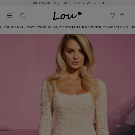
LIMITOWANE KOLEKCJE SZYTE W POLSCE
ALE
SUKIENKI
ODZIEŻ
OBUWIE
AKCESORIA
NA PREZENT
KIDS
WESELE
ŚLU