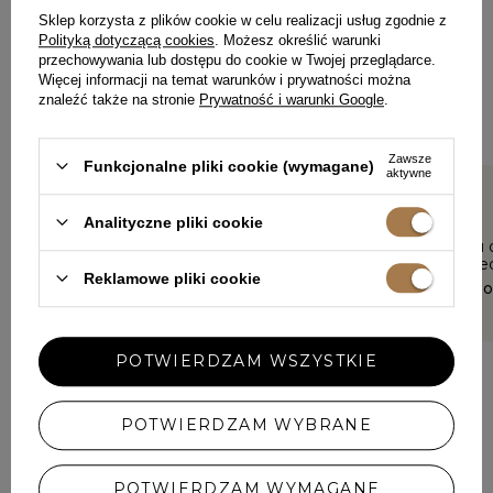
PODZIEL SIĘ SWOJĄ OPINIĄ
Sklep korzysta z plików cookie w celu realizacji usług zgodnie z
Z INNYMI
Polityką dotyczącą cookies
. Możesz określić warunki
przechowywania lub dostępu do cookie w Twojej przeglądarce.
Każda opinia pomaga innym klientkom w wyborze.
Więcej informacji na temat warunków i prywatności można
Jeśli nosiłaś ten model, podziel się swoimi wrażeniami – liczy
znaleźć także na stronie
Prywatność i warunki Google
.
się każdy detal.
Zawsze
Funkcjonalne pliki cookie (wymagane)
aktywne
5/5
5/5
Analityczne pliki cookie
Bluza fajna, przyjemny
Bluza typu 
materiał, dobrze wykonana.
kolory, pol
Reklamowe pliki cookie
Niestety musiałam odesłać bo
JULIA, LEDN
dla mnie rozmiar xs/s i tak
duuuużo za duży. Raczej na
wysoką osobę.
POTWIERDZAM WSZYSTKIE
EWELINA, GRUDZIĄDZ
POTWIERDZAM WYBRANE
DODAJ SWOJĄ OPINIĘ
POTWIERDZAM WYMAGANE