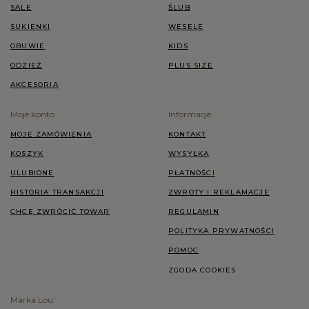
SALE
ŚLUB
SUKIENKI
WESELE
OBUWIE
KIDS
ODZIEŻ
PLUS SIZE
AKCESORIA
Moje konto
Informacje
MOJE ZAMÓWIENIA
KONTAKT
KOSZYK
WYSYŁKA
ULUBIONE
PŁATNOŚCI
HISTORIA TRANSAKCJI
ZWROTY I REKLAMACJE
CHCĘ ZWRÓCIĆ TOWAR
REGULAMIN
POLITYKA PRYWATNOŚCI
POMOC
ZGODA COOKIES
Marka Lou