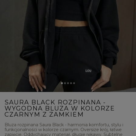
SAURA BLACK ROZPINANA -
WYGODNA BLUZA W KOLORZE
CZARNYM Z ZAMKIEM
Bluza rozpinana Saura Black - harmonia komfortu, stylu i
funkcjonalności w kolorze czarnym. Oversize krój, łatwe
zapięcie. Oddychający materiał, długie rękawy. Subtelne