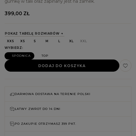
gumkę w talii oraz zapinany jest na zamek.
399,00 ZŁ
POKAŻ TABELĘ ROZMIARÓW
XXS
XS
S
M
L
XL
XXL
WYBIERZ
SPÓDNICA
TOP
DODAJ DO KOSZYKA
DARMOWA DOSTAWA NA TERENIE POLSKI
ŁATWY ZWROT DO
14 DNI
PO ZAKUPIE OTRZYMASZ
399 PKT.