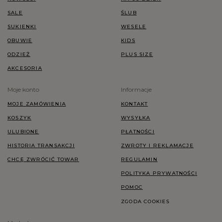
SALE
ŚLUB
SUKIENKI
WESELE
OBUWIE
KIDS
ODZIEŻ
PLUS SIZE
AKCESORIA
Moje konto
Informacje
MOJE ZAMÓWIENIA
KONTAKT
KOSZYK
WYSYŁKA
ULUBIONE
PŁATNOŚCI
HISTORIA TRANSAKCJI
ZWROTY I REKLAMACJE
CHCĘ ZWRÓCIĆ TOWAR
REGULAMIN
POLITYKA PRYWATNOŚCI
POMOC
ZGODA COOKIES