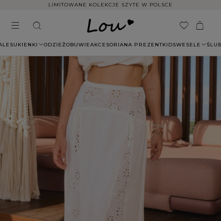
LIMITOWANE KOLEKCJE SZYTE W POLSCE
ALE
SUKIENKI
ODZIEŻ
OBUWIE
AKCESORIA
NA PREZENT
KIDS
WESELE
ŚLU