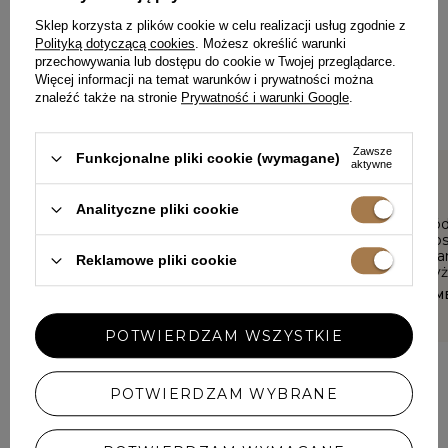
PODZIEL SIĘ SWOJĄ OPINIĄ
Z INNYMI
Sklep korzysta z plików cookie w celu realizacji usług zgodnie z
Polityką dotyczącą cookies
. Możesz określić warunki
przechowywania lub dostępu do cookie w Twojej przeglądarce.
Każda opinia pomaga innym klientkom w wyborze.
Więcej informacji na temat warunków i prywatności można
Jeśli nosiłaś ten model, podziel się swoimi wrażeniami – liczy
znaleźć także na stronie
Prywatność i warunki Google
.
się każdy detal.
Zawsze
Funkcjonalne pliki cookie (wymagane)
aktywne
5/5
5/5
Analityczne pliki cookie
Spódnica przepiękna, materiał
Piękna spód
wysokiej jakości lejący, pięknie
dobrym dos
układa sie na sylwetce
zdecydowan
Reklamowe pliki cookie
mają powyż
ANNA, SZCZECINEK
ANETA, KLE
POTWIERDZAM WSZYSTKIE
POTWIERDZAM WYBRANE