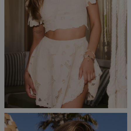
Popularne kategorie
NOWOŚCI
NA WESELE
BESTSELLERY
ZOBACZ WSZ
Okazja
KARNAWAŁOWE
Sez
IMPREZOWE
WIZYTOWE
WESELE
LE
ELEGANCKIE
ŚLUB
WI
CASUALOWE
CHRZEST
JE
KOKTAJLOWE
NA CO DZIEŃ
ZI
KORONKOWE
RANDKA
DOPASOWANE
ŚWIĘTA
Fas
ROZKLOSZOWANE