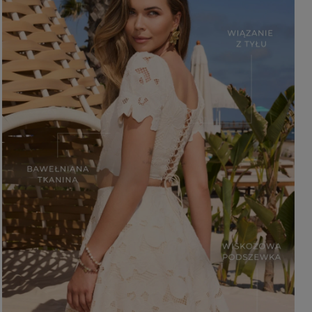
BRĄZOWE
NA PLECACH
RÓŻOWE
KWADRATOWY
NI
SZARE
KOPERTOWY
DI
ŻÓŁTE
KARO
XI
PRINTY
ASYMETRYCZNY
KREMOWE
CARMEN
aw / Ramiączka