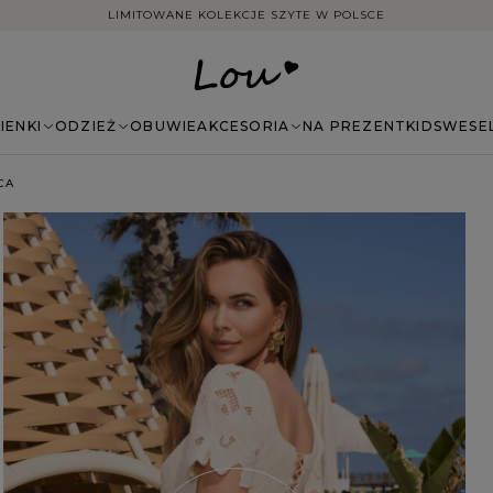
DARMOWA DOSTAWA ZAMÓWIEŃ NA TERENIE POLSKI
IENKI
ODZIEŻ
OBUWIE
AKCESORIA
NA PREZENT
KIDS
WESE
CA