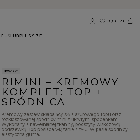
0,00 ZŁ
LE
ŚLUB
PLUS SIZE
NOWOŚĆ
RIMINI – KREMOWY
KOMPLET: TOP +
SPÓDNICA
Kremowy zestaw składający się z ażurowego topu oraz
rozkloszowanej spódnicy mini z ukrytymi spodenkami.
Wykonany z bawełnianej tkaniny, podszyty wiskozową
podszewką. Top posiada wiązanie z tyłu. W pasie spódnicy
elastyczna guma.