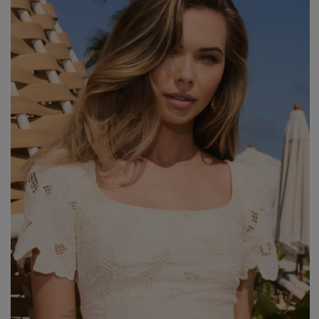
WALENTYNKI
ASYMETRYCZNE
STUDNIÓWKA
BIZNESOWE
MI
SYLWESTER
BOHO
MI
KOMUNIA
JEANSOWE
MA
DZIANINOWE
Styl / Rodzaj
Z CEKINAMI
Ręk
DLA KOBIET W CIĄŻY
WIECZOROWE
ZOBACZ WSZYSTKIE
ODKRYJ NOWOŚCI