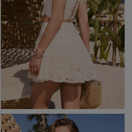
YSTKIE
on / Tkanina
Z DŁUGIM RĘKAWEM
Kolor
Z KRÓTKIM RĘKAWEM
NA RAMIĄCZKACH
TNIE
CZERWON
BEZ RAMIĄCZEK
OSENNE
CZARNE
SIENNE
BEŻOWE
MOWE
BIAŁE
Dekolt
NIEBIESKIE
ZIELONE
on / Długość
BEZ DEKOLTU