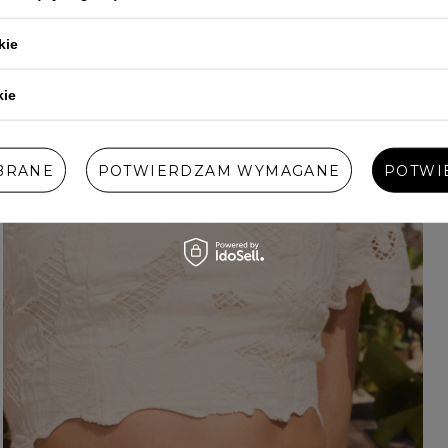
kie
kie
BRANE
POTWIERDZAM WYMAGANE
POTWI