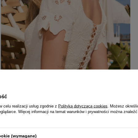
ość
w celu realizacji usług zgodnie z
Polityką dotyczącą cookies
. Możesz określi
eglądarce. Więcej informacji na temat warunków i prywatności można znaleźć
cookie (wymagane)