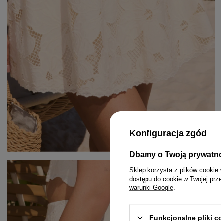
Konfiguracja zgód
Dbamy o Twoją prywatn
KOMPLETY
PASKI
MINI
Sklep korzysta z plików cookie 
dostępu do cookie w Twojej prz
KOMBINEZONY
BIŻUTERIA
MIDI
warunki Google
.
T-SHIRTY
GUMKI DO WŁOSÓW
MAXI
Funkcjonalne pliki 