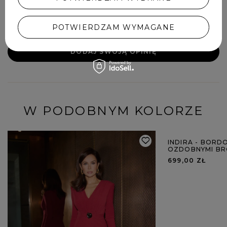
POTWIERDZAM WYMAGANE
DODAJ SWOJĄ OPINIĘ
W PODOBNYM KOLORZE
INDIRA - BORD
OZDOBNYMI BR
699,00 ZŁ