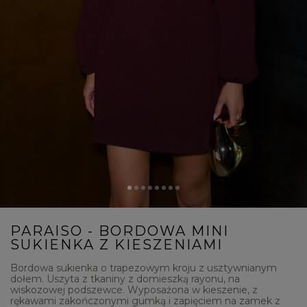
PARAISO - BORDOWA MINI
SUKIENKA Z KIESZENIAMI
Bordowa sukienka o trapezowym kroju z usztywnianym
dołem. Uszyta z tkaniny z domieszką rayonu, na
wiskozowej podszewce. Wyposażona w kieszenie, z
rękawami zakończonymi gumką i zapięciem na zamek z