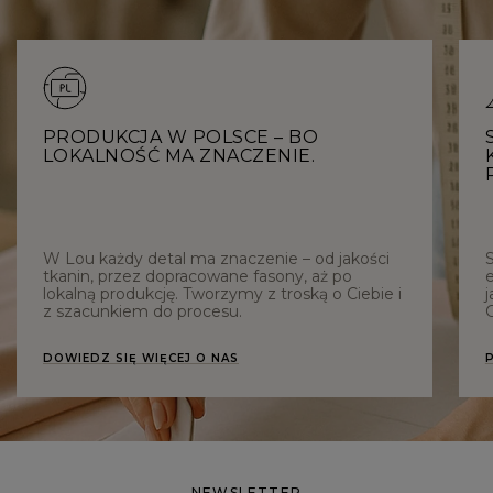
PRODUKCJA W POLSCE – BO
LOKALNOŚĆ MA ZNACZENIE.
W Lou każdy detal ma znaczenie – od jakości
tkanin, przez dopracowane fasony, aż po
e
lokalną produkcję. Tworzymy z troską o Ciebie i
j
z szacunkiem do procesu.
C
DOWIEDZ SIĘ WIĘCEJ O NAS
NEWSLETTER