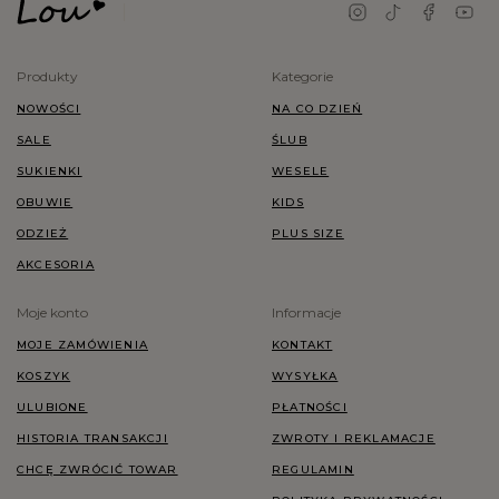
Produkty
Kategorie
NOWOŚCI
NA CO DZIEŃ
SALE
ŚLUB
SUKIENKI
WESELE
OBUWIE
KIDS
ODZIEŻ
PLUS SIZE
AKCESORIA
Moje konto
Informacje
MOJE ZAMÓWIENIA
KONTAKT
KOSZYK
WYSYŁKA
ULUBIONE
PŁATNOŚCI
HISTORIA TRANSAKCJI
ZWROTY I REKLAMACJE
CHCĘ ZWRÓCIĆ TOWAR
REGULAMIN