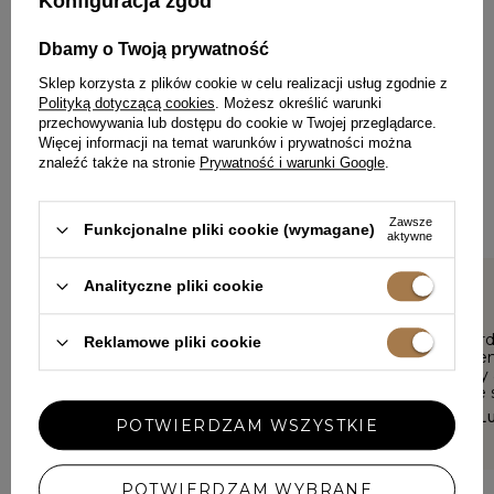
Konfiguracja zgód
Dbamy o Twoją prywatność
ZOSTAW SWOJĄ OPINIĘ
Sklep korzysta z plików cookie w celu realizacji usług zgodnie z
PODZIEL SIĘ SWOJĄ OPINIĄ
Polityką dotyczącą cookies
. Możesz określić warunki
Z INNYMI
przechowywania lub dostępu do cookie w Twojej przeglądarce.
Więcej informacji na temat warunków i prywatności można
znaleźć także na stronie
Prywatność i warunki Google
.
Każda opinia pomaga innym klientkom w wyborze.
Jeśli nosiłaś ten model, podziel się swoimi wrażeniami – liczy
się każdy detal.
Zawsze
Funkcjonalne pliki cookie (wymagane)
aktywne
Analityczne pliki cookie
5/5
5/5
Super jakościowy produkt,
Piekny bord
Reklamowe pliki cookie
piękne opakowanie i szybka
ladna sukien
dostawa.
dość gruby 
prezentuje 
MACIEJ, POZNAŃ
DOMINIKA, L
POTWIERDZAM WSZYSTKIE
POTWIERDZAM WYBRANE