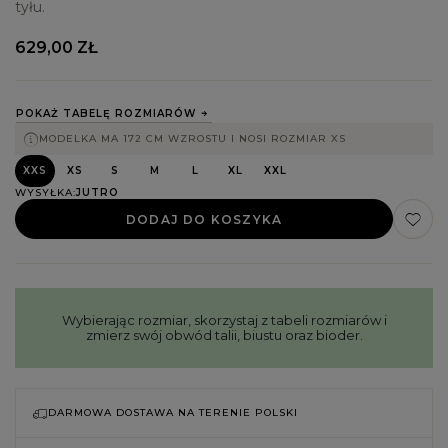
tyłu.
629,00 ZŁ
POKAŻ TABELĘ ROZMIARÓW
MODELKA MA 172 CM WZROSTU I NOSI ROZMIAR XS
XXS
XS
S
M
L
XL
XXL
WYSYŁKA
JUTRO
DODAJ DO KOSZYKA
Wybierając rozmiar, skorzystaj z tabeli rozmiarów i
zmierz swój obwód talii, biustu oraz bioder.
DARMOWA DOSTAWA NA TERENIE POLSKI