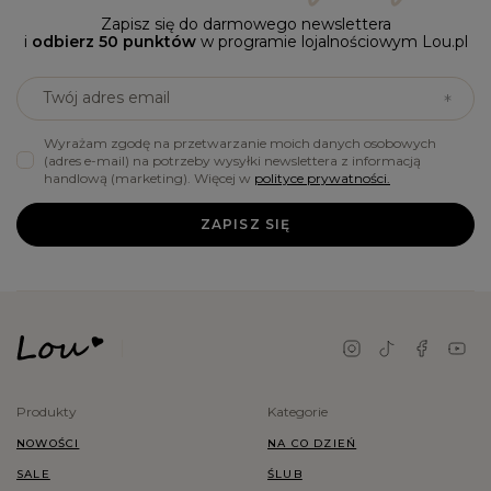
Zapisz się do darmowego newslettera
i
odbierz 50 punktów
w programie lojalnościowym Lou.pl
Twój adres email
Wyrażam zgodę na przetwarzanie moich danych osobowych
(adres e-mail) na potrzeby wysyłki newslettera z informacją
handlową (marketing). Więcej w
polityce prywatności.
ZAPISZ SIĘ
Produkty
Kategorie
NOWOŚCI
NA CO DZIEŃ
SALE
ŚLUB