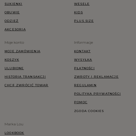
SUKIENKI
WESELE
OBUWIE
KIDS
ODZIEŻ
PLUS SIZE
AKCESORIA
Moje konto
Informacje
MOJE ZAMÓWIENIA
KONTAKT
KOSZYK
WYSYŁKA
ULUBIONE
PŁATNOŚCI
HISTORIA TRANSAKCJI
ZWROTY I REKLAMACJE
CHCĘ ZWRÓCIĆ TOWAR
REGULAMIN
POLITYKA PRYWATNOŚCI
POMOC
ZGODA COOKIES
Marka Lou
LOOKBOOK