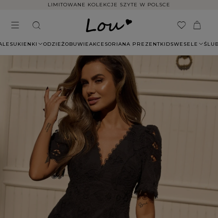
LIMITOWANE KOLEKCJE SZYTE W POLSCE
ALE
SUKIENKI
ODZIEŻ
OBUWIE
AKCESORIA
NA PREZENT
KIDS
WESELE
ŚLU