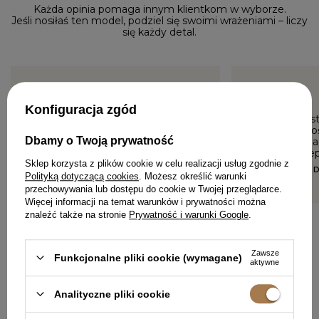
Każda opinia pomaga innym klientkom w wyborze.
Jeśli nosiłaś ten model, podziel się swoimi wrażeniami – liczy
się każdy detal.
5/5
5/5
Konfiguracja zgód
Sukienka BOSKA! Doskonały
Cudna! Zost
wybór-uniwersalna, zmysłowa
Rozmiar doś
Dbamy o Twoją prywatność
i efektowna. Ponadczasowa
jesteście n
klasyka. Rozmiar M idealny.
Sklep korzysta z plików cookie w celu realizacji usług zgodnie z
MAGDALENA, BRODNICA
ELŻBIETA, G
Polityką dotyczącą cookies
. Możesz określić warunki
przechowywania lub dostępu do cookie w Twojej przeglądarce.
Więcej informacji na temat warunków i prywatności można
znaleźć także na stronie
Prywatność i warunki Google
.
Zawsze
Funkcjonalne pliki cookie (wymagane)
aktywne
DODAJ SWOJĄ OPINIĘ
Analityczne pliki cookie