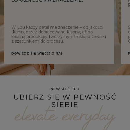
LOKALNOŚĆ MA ZNACZENIE.
W Lou każdy detal ma znaczenie – od jakości
tkanin, przez dopracowane fasony, aż po
e
lokalną produkcję. Tworzymy z troską o Ciebie i
j
z szacunkiem do procesu.
C
DOWIEDZ SIĘ WIĘCEJ O NAS
NEWSLETTER
UBIERZ SIĘ W PEWNOŚĆ
SIEBIE