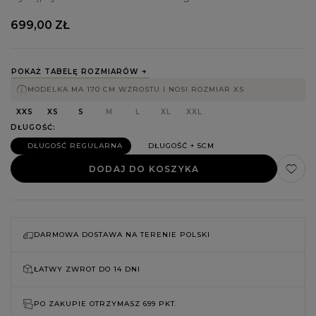
699,00 ZŁ
POKAŻ TABELĘ ROZMIARÓW
MODELKA MA 170 CM WZROSTU I NOSI ROZMIAR XS
XXS
XS
S
M
L
XL
XXL
DŁUGOŚĆ
DŁUGOŚĆ REGULARNA
DŁUGOŚĆ + 5CM
DODAJ DO KOSZYKA
DARMOWA DOSTAWA NA TERENIE POLSKI
ŁATWY ZWROT DO
14 DNI
PO ZAKUPIE OTRZYMASZ
699 PKT.