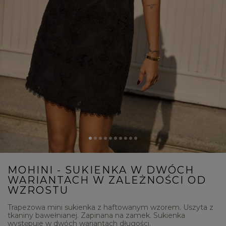
MOHINI - SUKIENKA W DWÓCH
WARIANTACH W ZALEŻNOŚCI OD
WZROSTU
Trapezowa mini sukienka z haftowanym wzorem. Uszyta z
tkaniny bawełnianej. Zapinana na zamek. Sukienka
występuje w dwóch wariantach długości.