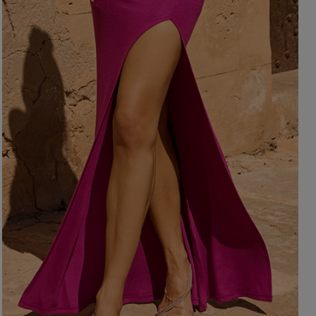
BRĄZOWE
NA PLECACH
RÓŻOWE
KWADRATOWY
NI
SZARE
KOPERTOWY
DI
ŻÓŁTE
KARO
XI
PRINTY
ASYMETRYCZNY
KREMOWE
CARMEN
aw / Ramiączka