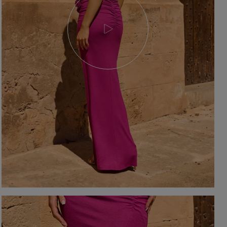
YSTKIE
on / Tkanina
Z DŁUGIM RĘKAWEM
Kolor
Z KRÓTKIM RĘKAWEM
NA RAMIĄCZKACH
TNIE
CZERWON
BEZ RAMIĄCZEK
OSENNE
CZARNE
SIENNE
BEŻOWE
MOWE
BIAŁE
Dekolt
NIEBIESKIE
ZIELONE
on / Długość
BEZ DEKOLTU