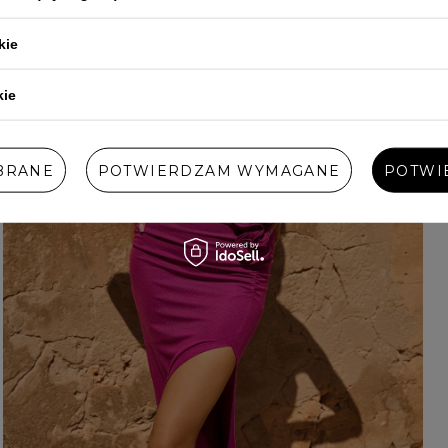
kie
kie
BRANE
POTWIERDZAM WYMAGANE
POTWI