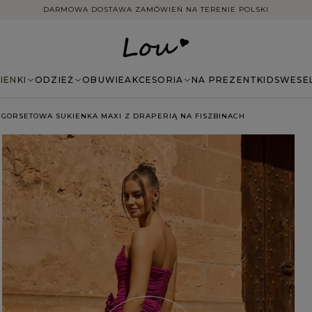
DARMOWA DOSTAWA ZAMÓWIEŃ NA TERENIE POLSKI
IENKI
ODZIEŻ
OBUWIE
AKCESORIA
NA PREZENT
KIDS
WESE
 GORSETOWA SUKIENKA MAXI Z DRAPERIĄ NA FISZBINACH