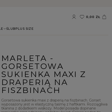
0,00 ZŁ
LE
ŚLUB
PLUS SIZE
MARLETA -
GORSETOWA
SUKIENKA MAXI Z
DRAPERIĄ NA
FISZBINACH
Gorsetowa sukienka maxi z draperią na fiszbinach. Gorset
wyposażony jest w elastyczną taśmę z haftkami. Rozciągliwa
tkanina z dodatkiem wiskozy. Model posiada dopinane