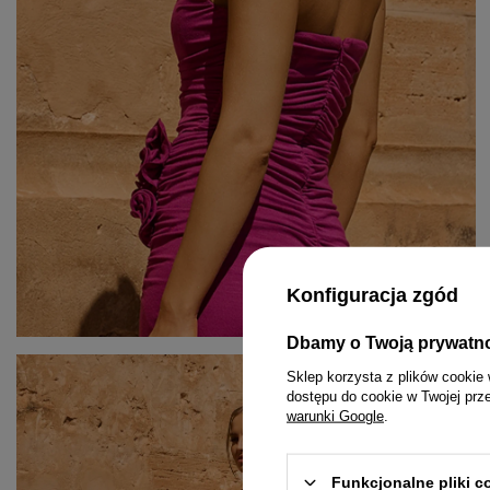
Konfiguracja zgód
Dbamy o Twoją prywatn
KOMPLETY
PASKI
MINI
Sklep korzysta z plików cookie 
dostępu do cookie w Twojej prz
KOMBINEZONY
BIŻUTERIA
MIDI
warunki Google
.
T-SHIRTY
GUMKI DO WŁOSÓW
MAXI
Funkcjonalne pliki 