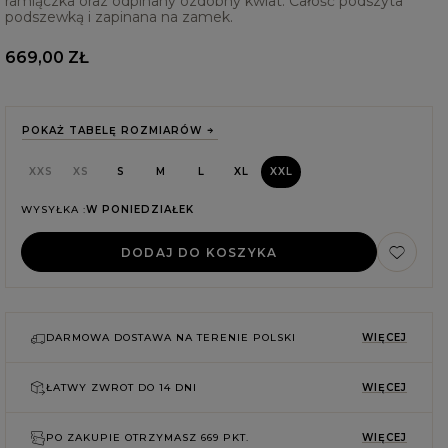
ramiączka oraz odpinany ozdobny kwiat. Całość podszyta
podszewką i zapinana na zamek.
669,00 ZŁ
POKAŻ TABELĘ ROZMIARÓW
XXS
XS
S
M
L
XL
XXL
WYSYŁKA
W PONIEDZIAŁEK
DODAJ DO KOSZYKA
DARMOWA DOSTAWA NA TERENIE POLSKI
WIĘCEJ
E
ŁATWY ZWROT DO
14 DNI
WIĘCEJ
PO ZAKUPIE OTRZYMASZ
669 PKT.
WIĘCEJ