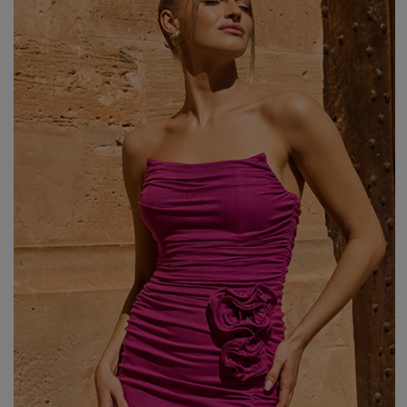
WALENTYNKI
ASYMETRYCZNE
STUDNIÓWKA
BIZNESOWE
MI
SYLWESTER
BOHO
MI
KOMUNIA
JEANSOWE
MA
DZIANINOWE
Styl / Rodzaj
Z CEKINAMI
Ręk
DLA KOBIET W CIĄŻY
WIECZOROWE
ZOBACZ WSZYSTKIE
ODKRYJ NOWOŚCI