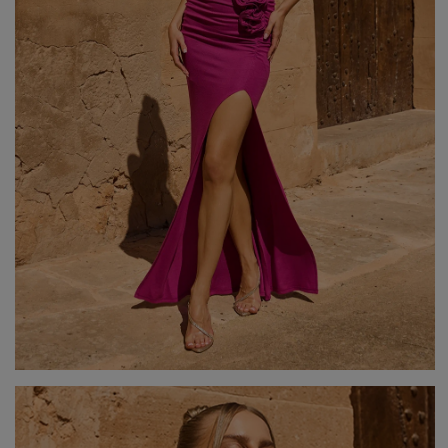
Popularne kategorie
NOWOŚCI
NA WESELE
BESTSELLERY
ZOBACZ WSZ
Okazja
KARNAWAŁOWE
Sez
IMPREZOWE
WIZYTOWE
WESELE
LE
ELEGANCKIE
ŚLUB
WI
CASUALOWE
CHRZEST
JE
KOKTAJLOWE
NA CO DZIEŃ
ZI
KORONKOWE
RANDKA
DOPASOWANE
ŚWIĘTA
Fas
ROZKLOSZOWANE